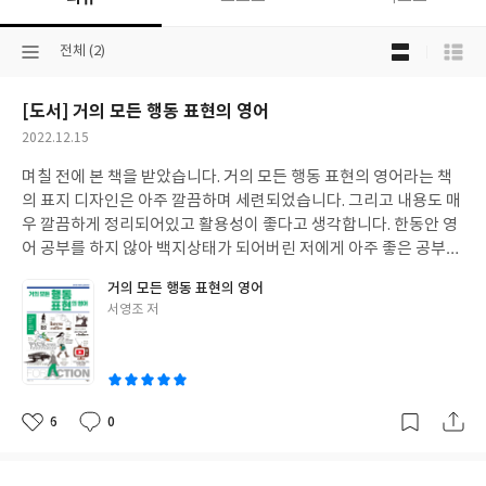
목
선
전체 (2)
록
택
보
된
기
[도서] 거의 모든 행동 표현의 영어
분
선
류
택
작
2022.12.15
성
며칠 전에 본 책을 받았습니다. 거의 모든 행동 표현의 영어라는 책
일
의 표지 디자인은 아주 깔끔하며 세련되었습니다. 그리고 내용도 매
우 깔끔하게 정리되어있고 활용성이 좋다고 생각합니다. 한동안 영
어 공부를 하지 않아 백지상태가 되어버린 저에게 아주 좋은 공부가
되었습니다. 이 책을 내어주신 저자분들과 출판사에게 감사를 표하
거의 모든 행동 표현의 영어
는 바입니다 늘 행복하시길 두 손 모읍니다
글
서영조 저
쓴
이
6
0
좋
댓
작
아
글
성
요
일