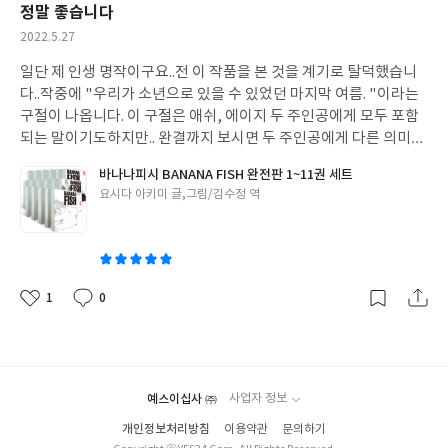
정말 좋습니다
작
2022.5.27
성
일단 제 인생 명작이구요..
전 이 작품을 본 것을 계기로 탈덕했습니
일
다..
작중에 "우리가 소년으로 있을 수 있었던 마지막 여름. "
이라는
구절이 나옵니다. 이 구절은 애쉬, 에이지 두 주인공에게
모두 포함
되는 말이기도하지만..
완결까지 보시면 두 주인공에게 다른 의미로
갈리는 해석 또한 나온다는 것을 깨달으실 거라 생각합니다..
책을 산
바나나피시 BANANA FISH 완전판 1~11권 세트
건 3-4년 전인데 이제서야 리뷰를 남기게 되었습니다.
다만.. 작품에
글
요시다 아키미 글,그림/김수정 역
너무 이입하시면 나중에 멘탈이 쿠크다스 됩니다..
그리고.. e북 구매
쓴
후에, 책은 소장 목적으로 구매를 한 것이었으나 1, 2, 어나더는 랩
이
핑포장이 없는 상태로 왔습니다.
원래 이런 건지 검수를 못하신 건지
는 모르겠으나.. 제가 추후에
따로 랩핑을 하였습니다..
1
0
좋
댓
작
아
글
성
요
일
예스이십사 ㈜
사업자 정보
개인정보처리방침
이용약관
문의하기