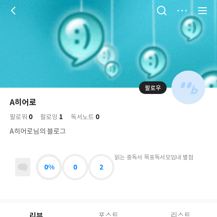
저
장
팔로우
나
의
A히어로
님
대
사
0
1
0
의
팔로워
팔로잉
독서노트
표
락
사
사
배
A히어로님의 블로그
진
경
락
읽는 중
독서 목표
독서모임
내 별점
0%
0
2
리뷰
포스트
리스트