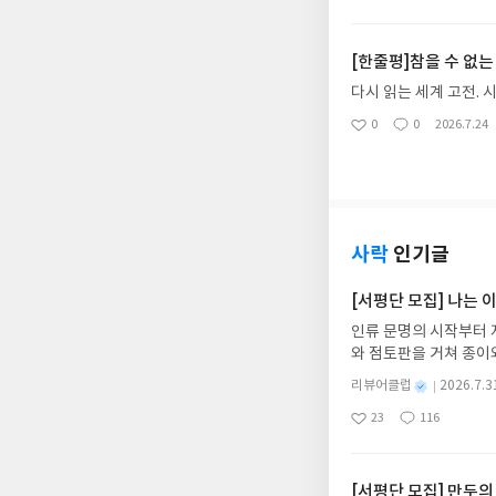
절에는 "나랏말싸미 듕
아
글
성
활과 의료서비스에 대한
시작하는 훈민점음 서문
요
일
러주겠노라고 했다. 그
것이 1988년이었는데
[한줄평]참을 수 없
내기하기로 했다. 먼저
들어졌고, 어떤 방식으로
기억이 잘 나지는 않는다
0 이라고나 할까? 우
다시 읽는 세계 고전. 
고, 두 번쨰 곡은 '500 miles'였다. 아는 사람은 알겠지만 'Anak' 이란 곡은
러 한자로 바꾸기 귀찮
0
0
2026.7.24
올라갔었던 노래다. 싸
좋
댓
작
종부득신기정자다의 ..
아
글
성
른, 필리핀의 아주 유명한
을지 떠오를 수 있을 
요
일
리워하는 그런 가사의 
주 편하게 살아갈 수 있
는 곡이었다 고나 할까?
을 치고, 그에 맞는 글
에 졌다는 이유로 술값을
고 있는가 말이다.난 
과 동기였다. 물론 그 
는 3벌식 타자기와 2
사락
인기글
면 꼬박꼬박 '형수님'이라 부르곤 했다. 몇 년 전인가 스페인의 한 기자가 
세상이 될 것이라 생각
있었다. 충분히 기분이
서 결론이 났다. 전자
[서평단 모집] 나는
주었다. 마치 미리 짜
중성, 또는 종성으로 이
랐었다. 저들은 그저 
인류 문명의 시작부터 
히는 방식이었다. 반 
숙의를 거친 후 내린 결
와 점토판을 거쳐 종이
자신이 잘못 누른 것을
와이드로 나갈 그런 세
는 그림책입니다. 때로
는 한글의 사용에 있어
별
리뷰어클럽
2026.7.3
상에 어떻게 녹아들어 
도 받고 있는 것이다. 
명
작
23
116
하게 합니다.나는 이
석봉이 쓴 서체에 근간
좋
댓
작
성
아
글
성
집인원 : 10명신청기간 : 
매체에서 쓰는 한자보다
일
요
일
2주 이내 ▶ 주소/연락
은 그가 아니었으면 우
불가)▶ 서평단 신청 
다 많은 사람들이 한글
[서평단 모집] 만두의