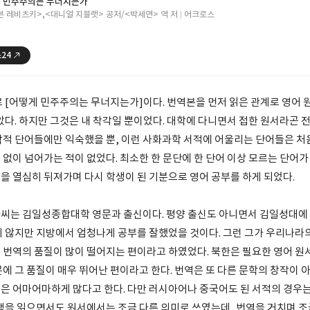
 민주주의는 무너지는가
븐 레비츠키>,<대니얼 지블랫> 공저/<박세연> 역 저
어크로스
24
로 [어떻게 민주주의는 무너지는가]이다. 번역본을 먼저 읽은 관계로 영어 
았다. 하지만 그것은 내 착각일 뿐이었다. 대학에 다니면서 접한 원서라곤 
학적 단어들에만 익숙했을 뿐, 이런 사화과학 서적에 어울리는 단어들은 처
없이 넘어가는 적이 없었다. 최소한 한 문단에 한 단어 이상 모르는 단어가
을 열심히 뒤져가며 다시 학생이 된 기분으로 영어 공부를 하게 되었다.
씨는 김일성종합대학 영문과 출신이다. 평양 출신도 아니면서 김일성대에 
지 않지만 지방에서 엄청나게 공부를 잘했었을 것이다. 그런 그가 우리나라
 번역의 품질이 많이 떨어지는 편이라고 하였었다. 북한은 필요한 영어 원
에 그 품질이 매우 뛰어난 편이라고 한다. 번역은 또 다른 문학의 창작이 
은 어마어마하게 많다고 한다. 다만 러시아어나 중국어도 된 서적의 경우는
 책을 읽으면서도 원서에서는 조금 다른 의미로 쓰였는데, 번역을 거치며 조