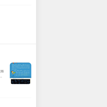
 로
며 신청곡을 써 주면 불
운
의 것을 먼저 불러주는지
 만
 무슨 곡을 신청했는지는
 1.
번째 곡은 'Anak'이었
일부
 이
, 그즈음에 빌보드에 오
씌였
떨어진 곳에서 고향을 그
 아
해 그들의 마음속을 찌르
된 음
다. 덕분에 선배는 내기
 읽
프, 즉 형수는 나와 같은
곳에
만 선배가 같이 있을 때
의
오면
 듬뿍 담은 대답을 들려
성,
RM의 답에 나도 꽤 놀
찍
 그들의 결정도 충분한
벽화
에
묶인 것이 아니라 월드
가
우리
 일
지금
발견
 한
기모
인쇄
 받고
적
수정
보
올라
ㅡㄹ