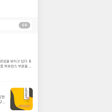
등록
관심을 보이고 있다. B
 팝 퍼포먼스 부분을 신
사실 BTS의 곡이라고는
 살이 되기 전의 음악만
노래를 찾아 듣기는 음악
다. 할 자격이 없기도
과 농지거리를 즐기곤 했
집현
가수들이 무대에서 노래를
구
그래서 목을 축일 음료수
 시
된 그들도 한국에서의 생