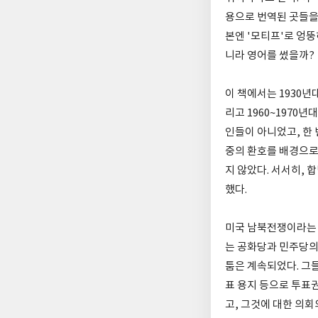
용으로 번역된 곳들을
본엔 '모티프'로 엉
니라 영어를 썼을까?
이 책에서는 1930
리고 1960~1970
인들이 아니었고, 한
중의 환호를 배경으로 
지 않았다. 서서히,
했다.
미국 남북전쟁이라는 
는 공화당과 민주당의
툼은 계속되었다. 그들
표 용지 등으로 투표
고, 그것에 대한 의