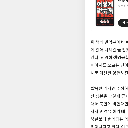
어떻게
<스티
글
쓴
출
이
판
사
예스
위 책의 번역본이 바
게 읽어 내려갈 줄 알
었다. 당연히 생명공
페이지를 모르는 단어 
새로 마련한 영한사전
탈북한 기자인 주성하
신 성분은 그렇게 좋
대해 북한에 비한다면
서서 번역을 하기 때문
북한보다 번역되는 양
뛰어나다고 한다. 이