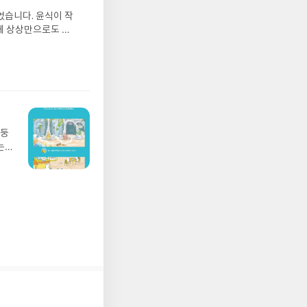
그는
타자
었습니다. 윤식이 작
 아
일본
게 상상만으로도 더
에서
 사
 풍덩 빠진 차가운
뷰를
과
 날 (찜통더위 에디
관한
 것
.08.04발표일자 :
리뷰
. 이
 주소/연락처를 업데
대한
리뷰를 올려주시면 당
존 YES블로그는 '사
아닌 회원정보상의 주
망둥
송에서 누락될 수 있
는
 아닌 '리뷰'로 작
져
다.- 리뷰어클럽은
02
 업
 :
 확인
도로
연락
누락
(포
정에