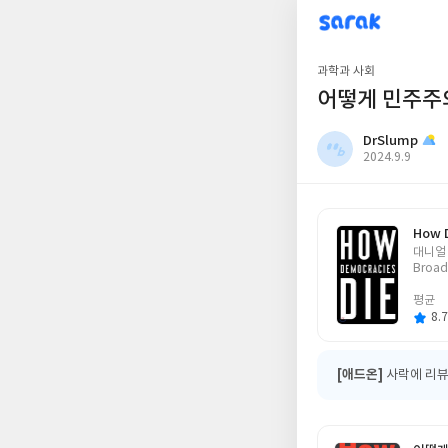
sarak
DrSlump
과학과 사회
어떻게 민주주
DrSlump
작
2024.9.9
성
일
How 
글
대니얼 
쓴
Broad
이
평균
8.7
[애드온]
사락에 리뷰