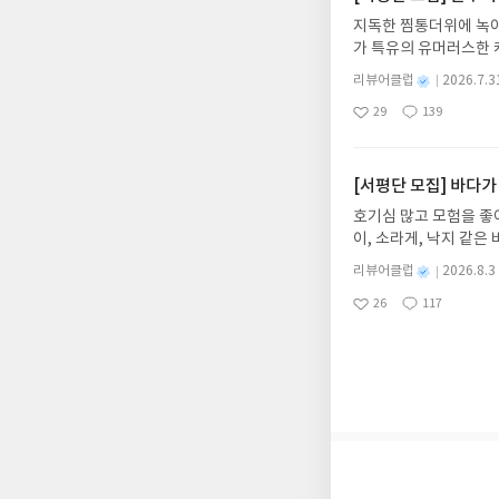
갑니다!! ※ 신청 전, 
ㅇㅕㅍㅇㅡㄹㅗ ㅆㅡㅈ
지독한 찜통더위에 녹아
'사락'으로 개편되어 
기로도 쓸 수 있는 기계
가 특유의 유머러스한 
닌 회원정보상의 주소/
은 한글의 사용을 금지
위가 싹 가시는 통쾌한
제외되거나 배송에서 누락
용은 우리 민족성의 근
별
리뷰어클럽
2026.7.3
냉면 물결 속에서 짜릿
명
작
작성해주셔야 합니다. (
산맥을 누비며 일제의 
29
139
션)글쓴이윤식이 저출판사소
좋
댓
작
성
리뷰 작성 시 이후 선
도 하나의 독립운동이라고
아
글
성
2026.08.06리뷰 작
일
를 권장합니다.
땅에 살고있는 대한민국
요
일
이트 해주세요! (선정 
사랑을 키우는, 아니 
첨확률이 올라갑니다!! ※
[서평단 모집] 바다가
락'으로 개편되어 별도
호기심 많고 모험을 좋
소/연락처 (클릭 시 수
이, 소라게, 낙지 같
습니다(재발송 불가). 
데, 과연 바다에 무슨
성)- 기간내 미작성, 
별
리뷰어클럽
2026.8.3
보세요!바다가 사라졌다
명
작
개인의 감상이 포함된 
26
117
6.08.03 ~ 2026.
좋
댓
작
성
아
글
성
데이트 : 신청 전 상품
일
요
일
기대평 댓글을 작성해주
해주세요!- '사락' 개
개설하지 않으셔도 됩니
처 (클릭 시 수정 가
될 수 있습니다(재발송 
스트가 아닌 '리뷰'로 
서 제외될 수 있습니다