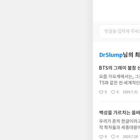
DrSlump
님의 
BTS의 그래미 불참
요즘 가요계에서는, 그
TS와 같은 전 세계적
설해 그냥 그래미의 한
0
0
2026.7.31
좋
댓
작
다이너마이트 정도의 제
아
글
성
찾아 듣게 된다고 하지
요
일
평론가가 아닌 한 힘들
백성을 가르치는 옳바
하고. 서른 대 초반 무렵, 첫 직장생활을 하면서 대학생일 때 받던 용돈과는 차원이 다른 월급을 받다 보니 잠시 겉멋이 들었었
던 적이 있었다. 그래
우리가 흔히 한글이라고
었다. 하루는 대명통의
적 학자들과 세종대왕이 
부르고 있었다. 그들에
가, 누구를 위해서 글
0
0
2026.7.26
좋
댓
작
를 시켜주고, 무대가 끝