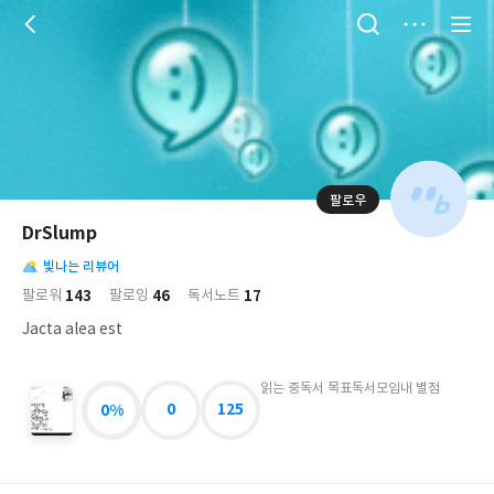
저
장
팔로우
나
의
DrSlump
님
대
사
의
빛나는 리뷰어
표
락
사
사
배
143
46
17
팔로워
팔로잉
독서노트
진
경
락
Jacta alea est
읽는 중
독서 목표
독서모임
내 별점
0%
0
125
어
떻
게
살