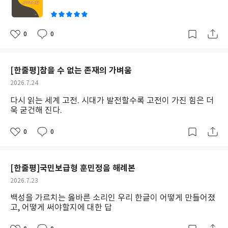
988년이었는데, 아직까지도 기억하고 있다니... 훈민정음 해례본은
이런 한글이 어떤 원리에 의해 만들어졌고, 어떤 방식으로 발음을
하며, 어떻게 글로 쓰는지 자세히 밝힌 책이다. 일종의 한글 사용법
0
0
좋
댓
작
Ver. 1.0 이라고나 할까? 우리가 외웠던 훈민점음의 한글 서문도 이
아
글
성
해례본에는 한문으로 그대로 씌여 있다. 일부러 한자로 바꾸기 귀찮
요
일
아서 한글 음으로만 읽자면.. 국지어음 이호중국 여문자불상유통 고
[한줄평]참을 수 없는 존재의 가벼움
우민유소욕언 이종부득신기정자다의 ... 뭐, 이렇게만 써놔도 어지
작
2026.7.24
간한 한자 지식이 있는 사람이라면 대강 어떤 글자가 씌였을지 떠오
성
를 수 있을 것이다. 우리는 세종대왕이 남긴 이 한글이라는 것 덕분
다시 읽는 세계 고전. 시대가 발전할수록 고전이 가진 힘은 더
일
에 디지털화된 현대 시대를 아주 편하게 살아갈 수 있게 되었다. 바
욱 굳건해 진다.
로 인근인 중국이나 일본은 어쩔 수 없이 자신들의 글자를 영어로 된
음을 치고, 그에 맞는 글자를 찾아 골라야 한다. 반면 우리는 현재 2
0
0
좋
댓
작
벌식 타자로 얼마나 편하게 글을 쓰고, 읽고 있는가 말이다. 난 대학
아
글
성
요
일
에 입학했던 첫 해애는 교양강의동 3층에 있던 타자연습실을 찾곤
했었다. 그곳에는 3벌식 타자기와 2벌식 타자기가 모두 있었다. 혹
[한줄평]국민보급형 훈민정음 해례본
자는 3벌식을 익히기도 했고, 나같은 앞으론 2벌식의 세상이 될 것
작
2026.7.23
이라 생각하는 사람도 있었다. 그런 내 생각이 맞다는 것은 대학 2학
성
백성을 가르치는 옳바른 소리인 우리 한글이 어떻게 만들어졌
년에 전자타자기가 나오면서 결론이 났다. 전자타자기는 기계식처
일
고, 어떻게 써야할지에 대한 답
럼 내가 누르는 자모를 그대로 종이에 찍는 방식이 아니었다. 초성,
중성, 또는 종성으로 이뤄진 한 글자가 완성이 된 후 다음 글자를 쓰