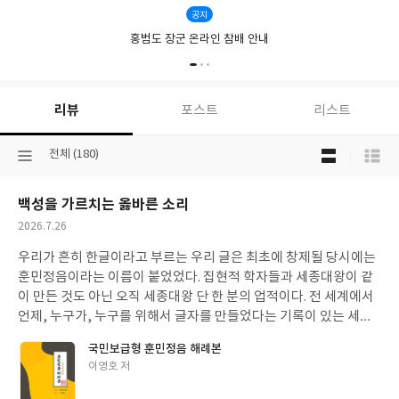
인
공지
자
홍범도 장군 온라인 참배 안내
를
변
호
할
수
리뷰
포스트
리스트
있
을
목
선
전체 (180)
까?
록
택
보
된
기
백성을 가르치는 옳바른 소리
분
선
류
택
작
2026.7.26
성
우리가 흔히 한글이라고 부르는 우리 글은 최초에 창제될 당시에는
일
훈민정음이라는 이름이 붙었었다. 집현적 학자들과 세종대왕이 같
이 만든 것도 아닌 오직 세종대왕 단 한 분의 업적이다. 전 세계에서
언제, 누구가, 누구를 위해서 글자를 만들었다는 기록이 있는 세상
의 거의 유일한 문자가 바로 한글이다. 고등학생 시절에는 "나랏말
국민보급형 훈민정음 해례본
싸미 듕국에 달아 문자와로 서로 사맛디 아니할세 어린 뵉성이 니르
글
이영호 저
고져 홀배 이셔도~" 로 시작하는 훈민점음 서문을 다들 외웠을 것이
쓴
다. 우리나라 암기교육이 얼마나 위대한지, 내가 이것을 외운 것이 1
이