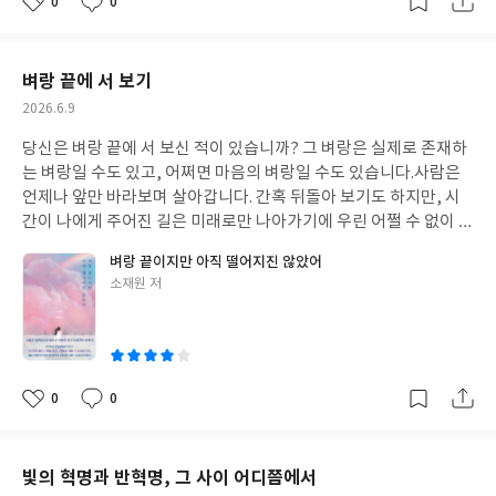
0
0
게 되면 앞 글자가 완성되어 종이에 찍히는 방식이었다. 반 박자 내
좋
댓
작
아
글
성
지는 한 박자 늦게 글자가 나오긴 했지만, 최소한 다음 글자를 완성
요
일
하기 전에 자신이 잘못 누른 것을 인식하고 바로 백스페이스를 눌러
벼랑 끝에 서 보기
교정하면 제대로 된 글자를 찍을 수 있었다. 우리는 한글의 사용에
있어 세종대왕의 한글, 공병우 선생의 타자기, 그리고 한글 글꼴을
작
2026.6.9
성
만드신 분의 덕을 지금도 받고 있는 것이다. 그런데 한 가지 잘 모르
당신은 벼랑 끝에 서 보신 적이 있습니까? 그 벼랑은 실제로 존재하
일
는 것이 하나 더 있다. 우리가 쓰는 한자는 그 서체의 근본이 한석봉
는 벼랑일 수도 있고, 어쩌면 마음의 벼랑일 수도 있습니다.사람은
이 쓴 서체에 근간을 하고 있다는 것이다. 똑같은 한자를 쓰지만 한
언제나 앞만 바라보며 살아갑니다. 간혹 뒤돌아 보기도 하지만, 시
국의 한자가 중국이나 일본이 인쇄매체에서 쓰는 한자보다 훨씬 더
간이 나에게 주어진 길은 미래로만 나아가기에 우린 어쩔 수 없이 앞
보기좋은 이유가 바로 한석봉 선생의 덕분인 것이다. 공병우 선생의
만 바라보며 살아가게 됩니다. 그런데 암흑에 둘러쌓여, 또는 안개
업적은 그가 아니었으면 우리는 영어처럼 한글을 옆으로 주루룩 이
벼랑 끝이지만 아직 떨어지진 않았어
속을 헤매다가 언젠가 눈을 떠 보면 바로 앞이 벼랑일 수도 있습니
어 썼을 가능성도 있었다는 것이다. 생각보다 많은 사람들이 한글을
글
소재원 저
다. 그럴 때면 어떤 생각이 들까요? 강원도 양양 낙산사에 가면 의상
영어처럼 옆으로 이어쓰는 것을 주장했었다. 예를 들자면...ㅎㅏㄴ
쓴
대라는, 바닷가 벼랑 위에 세워진 아주 멋진 정자가 있었습니다. 워
이
ㄱㅡㄹㅇㅡㄹ ㅇㅕㅍㅇㅡㄹㅗ ㅆㅡㅈㅏㄴㅡㄴ ㄱㅓ ㅅㅇㅣㄷ
낙 벼랑 가까이에 세워져있어 주위로는 바깥으로 나가지 못하게 난
ㅏ.이런식으로 말이다. 공병우 선생 덕분에 한글은 타자기로도 쓸
간이 둘러처져 있었습니다. 고등학생 시절, 무모한 호기김에 그 난
수 있는 기계문명의 우리 환경에 맞게 사용할 수 있게 한 것이다. 게
간을 넘어 벼랑 끝까지 가보기로 했습니다. 파도가 바닷가 암초를 들
0
0
다가 엄혹한 일제시대, 일본은 한글의 사용을 금지하고, 한글을 말
좋
댓
작
이치는 소리가 벼랑 위로 너무 잘 들려오더군요. 한 발짝만 더 내밀
살하려고 했었다. 그랬음에도 한글 사전을 만들려고 하고, 한글의
아
글
성
면 완전히 끝까지 갈 수 있는데, 차마 그 한 걸음이 떨어지지 않았습
요
일
사용은 우리 민족성의 근본이라며 그것을 지키기 위해 노력한 수많
니다. 혹시나 떨어지면 어떨까, 떨어져서 바로 죽으면 상관없을지
은 사람들이 있었다. 총칼을 들고 숲속과 산맥을 누비며 일제의 군경
빛의 혁명과 반혁명, 그 사이 어디쯤에서
모르지만 오히려 온 몸이 으스러진채 살아남으면 얼마나 아플까 싶