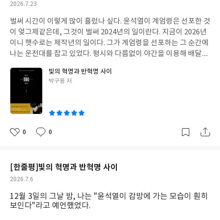
과 싸우는 것만이 독립운동이 아니다. 우리 민족의 정신, 얼인 한글
작
2026.7.23
기도 했습니다. 만약에 제가 눈을 감았으면 벼랑 끝까지 마지막 한
을 지키는 것도 하나의 독립운동이라고 할 수 있다. 우리는 그런 많
성
걸음을 걸을 수 있었을까요? 어쩌면 바위에 부서지던 파도소리에
벌써 시간이 이렇게 많이 흘렀나 싶다. 윤석열이 계엄령은 선포한 것
은 선조들의 덕분에 지금의 우리가 있게 된 것이다. 이 땅에 살고있
일
차마 두려워서 아무것도 못했을지도 모르겠습니다. 석사과정을 마
이 엊그제같은데, 그것이 벌써 2024년의 일이란다. 지금이 2026년
는 대한민국 국민이라면 누구라도 한번쯤은 훈민정음 해례본을 읽
치고 운이 좋게 꽤나 유명한 바이오 기업에 취업할 수 있었습니다.
이니 햇수로는 제작년의 일이다. 그가 계엄령을 선포하는 그 순간에
어보는 것이 우리 글에 대한 사랑을 키우는, 아니 최소한 보존하는
당시엔 코스닥 상장 전이었지만 지금은 영업이익도 내며 그럭저럭
나는 운전대를 잡고 있었다. 평시와 다름없이 야간을 이용해 배달을
길일 것이다.
잘나가고 있더군요. 업무로는 포항공대를 대상으로 기술영업을 담
하고 있었는데 갑자기 어머니로부터 전화가 걸려왔다. TV를 보는
빛의 혁명과 반혁명 사이
당했습니다. 그러다보니 정말 석사과정은 애들 장난으로 보일 정도
데, 대통령이 계엄령을 선포했단다. 순간 나는 차량의 라디오 채널
글
박구용 저
로 정말 열심히 공부해야만 했습니다. 원래 석사를 마치고 나면 이제
을 돌려 뉴스가 나오도록 했다. 반국가 세력이 어떻고, 자유민주주
쓴
서야 자기가 뭘 모르는지 알게 된다고 하지 않습니까. 모르는 것을
의를 지키기 위해서라는 헛소리를 제법 그럴듯 하게 지껄이고 있었
이
부끄러워하지 않고 알고 지내던 주변의 모든 사람들을 동원해 배우
다. 지금은 유신헌법을 선포하던 1970년대도 아니고, 12.12 쿠데타
고 또 익히곤 했습니다.나름 열심히 회사 생활을 했다고 생각했었지
가 발생했던 1979년도 아니다. 이미 1980년의 광주와 1987년의 민
만 역시 석사 출신이 가질 수밖에 없는 한계가 있더군요. 그래서 욕
주대항쟁은 겪어 온 우리 세대는 정부가, 대통령이 뭐라고 하더라도
0
0
좋
댓
작
심히 생겼고, 박사과정을 시작했습니다.(나만 모르는 줄 알았더니,
흔들리지 않을 정도의 민주화 신념은 가지고 있다. 지난 2024년의
아
글
성
너도 모르구나를 알았죠) 그런데 혼자 힘으로 하겠다고 한 박사과정
총선은 겉으로 보면 민주당의 완승이지만 정확히 말하자면 국민의
요
일
이 쉽지는 않더군요. 연구하고, 실험하고, 세미나 발표를 하고, 학회
힘의 몰락이 더 맞을 것이다. 도저히 저들 집단에게는 국정을 맡길
[한줄평]빛의 혁명과 반혁명 사이
에 투고하는 일은 원래 하고 싶어서 시작던 일이기에 별로 어렵지는
수가 없다고 생각했기에 민주당을 선택한 것이지, 결코 민주당이 더
작
2026.7.6
않았습니다. 다만 월세부터 시작해서 각종 공과금, 등록금에 생활비
잘할 것이라는 생각에 그들을 선택하지는 않았다는 것이다. 이것이
성
까지... 게다가 씀씀이는 직장생활을 하면서 커질대로 커져있었고...
지금 현재 2026년의 민주당 국회의원들이 잘못 생각하고 있는 부분
12월 3일의 그날 밤, 나는 "윤석열이 감방에 가는 모습이 훤히
일
결국 돈이 문제였죠. 게다가 나름 사업이랍시고 생명공학 기자재 중
이다. 대통령의 계엄령 발표가 있은 후 곧이서 어떻게 하면 국회에서
보인다"라고 예언했었다.
간유통을 했었습니다. 어떤 물건들을 선금을 주고 싸게 사와서 마진
계엄령을 해제할 수 있는지가 방송에서 나왔다. 1987년에 제정된