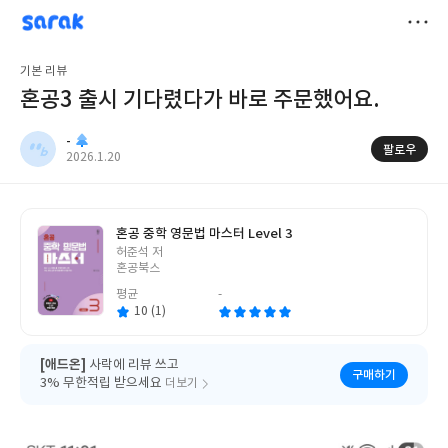
sarak
-
저
기본 리뷰
장
혼공3 출시 기다렸다가 바로 주문했어요.
-
팔로우
작
2026.1.20
성
일
혼공 중학 영문법 마스터 Level 3
글
허준석 저
쓴
혼공북스
이
평균
-
10 (1)
[애드온]
사락에 리뷰 쓰고
구매하기
3% 무한적립 받으세요
더보기