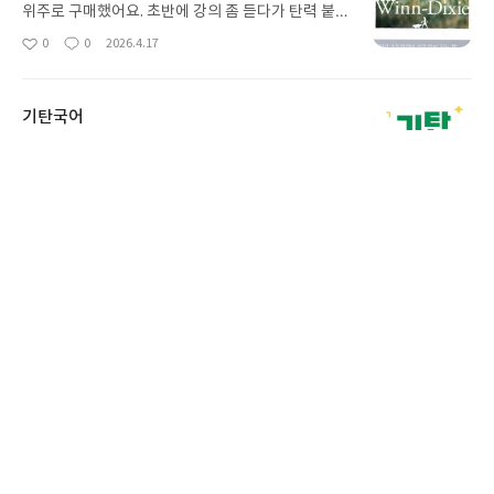
위주로 구매했어요. 초반에 강의 좀 듣다가 탄력 붙으
면 스스로 읽을 계획입니다. 뉴베리 수상작들이라 믿
0
0
2026.4.17
좋
댓
작
고 봅니다. Holes 지금 읽고 있는데 완독 후 이어서
아
글
성
읽어 볼 예정입니다. 화이팅!!
요
일
기탄국어
기탄국어 6세부터 꾸준히 풀리고 있어요. 넘 쉽거나
넘어려운 문제집 아닙니다. 국어의 기본을 잘 다질 수
있게 도와주는 문제집입니다. 독해문제집도 좋지만
0
0
2026.4.14
좋
댓
작
독해+국어문법+글쓰기까지 다양하고 체계적인 문제
아
글
성
집입니다. 국어 문제집 1가지만 한다면 기탄국어를
요
일
강추합니다.
사락
인기글
[서평단 모집] 나는 이야기입니다
인류 문명의 시작부터 지금 이 순간까지, 이야기는 어
떻게 우리 곁에 머물러 왔을까요. 구전에서 동굴 벽화
와 점토판을 거쳐 종이와 책으로, 그리고 오늘날 수천
별
리뷰어클럽
2026.7.31
권의 인쇄본으로 이어지는 이야기의 여정을 따라가
명
작
23
113