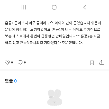
혼공1 들어보니 너무 좋더라구요. 아이와 같이 들었습니다.쉬운데
문법이 정리되는 느낌이었어요. 혼공1이 너무 쉬워도 주기적으로
보는 테스트에서 문법이 급등한건 안비밀입니다^^.혼공2는 지금
하고 있고 혼공3 출시되길 기다렸다가 주문했답니다.
0
0
좋
댓
작
아
글
성
요
일
댓글
0