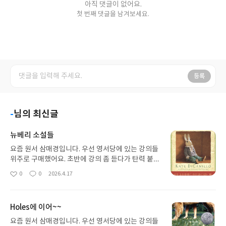
아직 댓글이 없어요.
첫 번째 댓글을 남겨보세요.
등록
-
님의 최신글
뉴베리 소설들
요즘 원서 삼매경입니다. 우선 영서당에 있는 강의들
위주로 구매했어요. 초반에 강의 좀 듣다가 탄력 붙으
면 스스로 읽을 계획입니다. 뉴베리 수상작들이라 믿
0
0
2026.4.17
좋
댓
작
고 봅니다. Holes 지금 읽고 있는데 완독 후 이어서
아
글
성
읽어 볼 예정입니다. 화이팅!!
요
일
Holes에 이어~~
요즘 원서 삼매경입니다. 우선 영서당에 있는 강의들