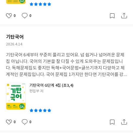
0
0
좋
댓
작
아
글
성
요
일
기탄국어
작
2026.4.14
성
기탄국어 6세부터 꾸준히 풀리고 있어요. 넘 쉽거나 넘어려운 문제
일
집 아닙니다. 국어의 기본을 잘 다질 수 있게 도와주는 문제집입니
다. 독해문제집도 좋지만 독해+국어문법+글쓰기까지 다양하고 체
계적인 문제집입니다. 국어 문제집 1가지만 한다면 기탄국어를 강
추합니다.
기탄국어 G단계 4집 (초3,4)
글
편집부 저
쓴
이
0
0
좋
댓
작
아
글
성