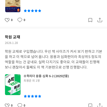
이
0
0
좋
댓
작
아
글
성
요
일
학원 교재
작
2026.1.28
성
학원 교재로 구입했습니다. 우선 책 사이즈가 커서 보기 편하고 기본
일
을 하고 이 책으로 넘어 옵니다. 응용과 심화편이라 최상위S 정도의
역할을 하는 건 같네요. 실력 다지기도 좋아요. 이 교재들이 진행해
보니 괜찮아서 둘째도 이 책 기본편으로 선행 진행합니다.
수학리더 응용·심화 6-2 (2025년용)
글
최용준 외 1명
쓴
이
0
0