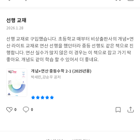
좋
댓
작
아
글
성
요
일
선행 교재
작
2026.1.28
성
선행 교재로 구입했습니다. 초등학교 때부터 비상출판사의 개념+연
일
산 라이트 교재로 연산 선행을 했던터라 중등 선행도 같은 책으로 진
행합니다. 연산 실수가 많지 않은 이 경우는 이 책으로 잡고 가기 딱
좋아요. 개념도 같이 학습 할 수 있어서 더 좋네요.
개념+연산 중등수학 2-1 (2025년용)
글
박세린,강순우 공저
쓴
이
0
0
좋
댓
작
아
글
성
요
일