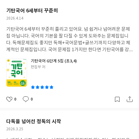
요
일
기탄국어 6세부터 꾸준히
작
2026.4.14
성
기탄국어 6세부터 꾸준히 풀리고 있어요. 넘 쉽거나 넘어려운 문제
일
집 아닙니다. 국어의 기본을 잘 다질 수 있게 도와주는 문제집입니
다. 독해문제집도 좋지만 독해+국어문법+글쓰기까지 다양하고 체
계적인 문제집입니다. 국어 문제집 1가지만 한다면 기탄국어를 강
추합니다.
기탄국어 G단계 5집 (초3,4)
글
편집부 저
쓴
이
0
0
좋
댓
작
아
글
성
요
일
다독을 넘어선 정독의 시작
작
2026.3.25
성