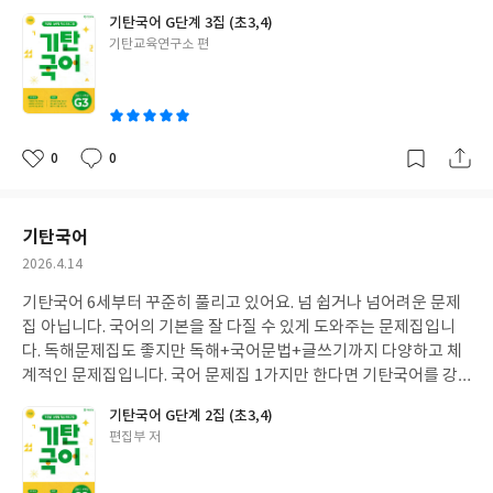
추합니다.
기탄국어 G단계 3집 (초3,4)
글
기탄교육연구소 편
쓴
이
0
0
좋
댓
작
아
글
성
요
일
기탄국어
작
2026.4.14
성
기탄국어 6세부터 꾸준히 풀리고 있어요. 넘 쉽거나 넘어려운 문제
일
집 아닙니다. 국어의 기본을 잘 다질 수 있게 도와주는 문제집입니
다. 독해문제집도 좋지만 독해+국어문법+글쓰기까지 다양하고 체
계적인 문제집입니다. 국어 문제집 1가지만 한다면 기탄국어를 강
추합니다.
기탄국어 G단계 2집 (초3,4)
글
편집부 저
쓴
이