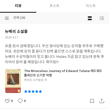
리뷰
포스트
리스트
목
선
전체 (26)
록
택
보
된
기
뉴베리 소설들
분
선
류
택
작
2026.4.17
성
요즘 원서 삼매경입니다. 우선 영서당에 있는 강의들 위주로 구매했
일
어요. 초반에 강의 좀 듣다가 탄력 붙으면 스스로 읽을 계획입니다.
뉴베리 수상작들이라 믿고 봅니다. Holes 지금 읽고 있는데 완독 후
이어서 읽어 볼 예정입니다. 화이팅!!
The Miraculous Journey of Edward Tulane 에드워드
툴레인의 신기한 여행
글
케이트 디카밀로 저
쓴
이
0
0
좋
댓
작
아
글
성