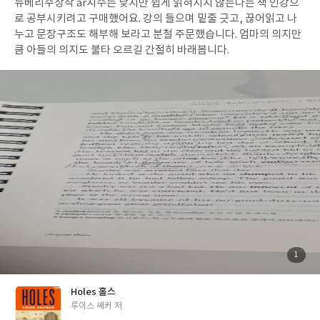
뉴베리수상작 ar지수는 낮지만 쉽게 읽혀지지 않는다는 책 인강으
일
로 공부시키려고 구매했어요. 강의 들으며 밑줄 긋고, 끊어읽고 나
누고 문장구조도 해부해 보라고 분철 주문했습니다. 엄마의 의지만
큼 아들의 의지도 불타 오르길 간절히 바래봅니다.
첨
1
부
된
사
진
Holes 홀스
글
루이스 쌔커 저
쓴