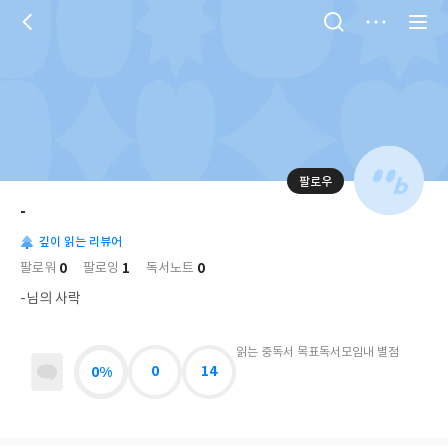
저
장
팔로우
나
의
-
님
대
사
의
깊이 읽는 리뷰어
표
락
사
사
배
0
1
0
팔로워
팔로잉
독서노트
진
경
락
-님의 사락
읽는 중
독서 목표
독서모임
내 별점
0%
0
14