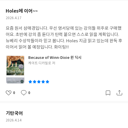
요
일
Holes에 이어~~
작
2026.4.17
성
요즘 원서 삼매경입니다. 우선 영서당에 있는 강의들 위주로 구매했
일
어요. 초반에 강의 좀 듣다가 탄력 붙으면 스스로 읽을 계획입니다.
뉴베리 수상작들이라 믿고 봅니다. Holes 지금 읽고 있는데 완독 후
이어서 읽어 볼 예정입니다. 화이팅!!
Because of Winn-Dixie 윈 딕시
글
케이트 디카밀로 저
쓴
이
0
0
좋
댓
작
아
글
성
요
일
기탄국어
작
2026.4.14
성