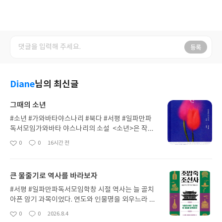
등록
Diane
님의 최신글
그때의 소년
#소년 #가와바타야스나리 #북다 #서평 #일파만파
독서모임가와바타 야스나리의 소설 <소년>은 작가
가 십대 시절에 겪은 실제 마음을 솔직하게 적어 내려
0
0
16시간 전
좋
댓
작
간 이야기다. 어릴 때 가족을 잃고 깊은 외로움 속에
아
글
성
살던 작가가 기숙사에서 만난 후배 세이노에게 느꼈
요
일
던 특별하고도 복잡한 감정을 담고 있다.주인공은 후
큰 물줄기로 역사를 바라보자
배를 향한 강렬한 마음과 고민 사이에서 방황한다. 하
지만 자신을 있는 그대로 받아주고 믿어주는 세이노
#서평 #일파만파독서모임학창 시절 역사는 늘 골치
덕분에 마음에 큰 위로와 평온을 얻는다. 단순한 옛
아픈 암기 과목이었다. 연도와 인물명을 외우느라 바
기억을 떠올리는 것에 그치지 않고, 그 시절 주고받은
빠 역사 자체에 흥미를 느끼지 못했고, 자연스레 멀어
0
0
2026.8.4
좋
댓
작
일기와 편지가 함께 어우러져 당시의 솔직한 감정이
졌다. 하지만 어른이 된 후 역사에 대한 호기심이 다