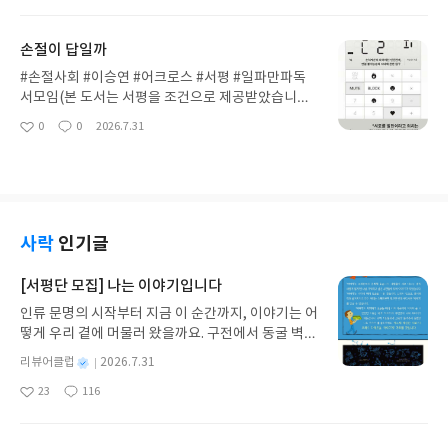
아
글
성
생생하게 전해진다.이 책은 작가의 대표작인 〈이즈
시 피어올랐고, 배움의 문턱을 낮춰줄 책을 찾던 중
요
일
의 무희〉와도 이어져 있어, 그가 젊은 날 어떤 마음
이 책을 만났다.저자는 서문에서 역사는 개별 사실의
손절이 답일까
으로 글을 쓰기 시작했는지 잘 보여준다. 누군가를 깊
단순 암기가 아닌 '큰 흐름의 이해'가 핵심이라고 강
이 좋아했던 마음과 그로 인해 외로움을 극복해 나가
조한다. 이 문장에 이끌려 읽기 시작한 책은 과거의
#손절사회 #이승연 #어크로스 #서평 #일파만파독
는 과정이 쉬운 문장 속에서도 깊은 여운을 남긴다.유
지루했던 역사 공부와는 완전히 달랐다. 핵심 사건과
서모임(본 도서는 서평을 조건으로 제공받았습니다.)
명한 대문호의 어릴 적 비밀 일기를 함께 들여다보는
인물 위주로 밀도 있게 압축된 전개 덕분에 방대한 조
1인가구가 늘어가는 사회 속에서 개인의 웰니스가
0
0
2026.7.31
듯한 기분을 느끼게 해주며, 누구나 청춘에 한 번쯤
좋
댓
작
선 500년사가 한눈에 파악되었다. 지엽적인 정보에
중시되는 분위기다. 하지만 그토록 중요시하는 '건
아
글
성
경험했을 법한 쓸쓸함과 따뜻함을 동시에 전해주는
파묻히지 않고 역사적 맥락과 굵직한 줄기를 짚어주
강' 이 진짜 건강한 것일까를 생각해보게 된다.더 살
요
일
아름다운 소설이다.무더운 요즘 시원한 에어컨 아래
어 큰 그림을 그리는 재미를 느껴볼 수 있었다.어렵고
기 좋아지는 시대지만 살기 더 팍팍해지는 아이러니
에서 가볍게 읽어도 좋을 작품이다. (책이 가볍다!)
딱딱하게만 느껴졌던 역사도 맥락을 잡아 읽으니 비
함이 한국 뿐만 아니라 전세계적으로 잘 나타나있다.
로소 살아있는 이야기로 다가왔다. 역사라면 손사래
많은 것에 둘러쌓여있지만 정작 개인은 외로움과 싸
를 치던 이들에게 흐름으로 읽는 즐거움을 선사하며,
워야한다.이 책은 그러한 '외로움' 이 어디서 시작 되
사락
인기글
다시 역사를 시작할 용기를 주는 책이다.
었으며 어떠한 형태로 현시대에 나타나는지 이야기
하고 있다.앞서 얘기한 건강을 우선시 하다보니 그 진
[서평단 모집] 나는 이야기입니다
짜 의미가 퇴색되어버렸다. '나' 중심 사고가 만연하
인류 문명의 시작부터 지금 이 순간까지, 이야기는 어
면서, 고통을 아예 피하고 예방하려고 하고, 그 과정
떻게 우리 곁에 머물러 왔을까요. 구전에서 동굴 벽화
속에서 관계자체가 결여되다보니 외로움이 커지는
와 점토판을 거쳐 종이와 책으로, 그리고 오늘날 수천
이상한 구조가 되어버렸다.사람이든 일이든 무엇이
별
리뷰어클럽
2026.7.31
권의 인쇄본으로 이어지는 이야기의 여정을 따라가
든 직접 부딪히고 알아가보던 과거와는 달리, 다양하
명
작
23
116
는 그림책입니다. 때로는 즐거움을, 때로는 위로를,
지만 무분별한 정보를 손쉽게 얻다보니 오히려 편협
좋
댓
작
성
아
글
성
때로는 두려움의 대상이 되기도 했던 이야기가 우리
한 시각을 가지고 몸을 사리게된다."상처가 없다는
일
요
일
일상에 어떻게 녹아들어 있는지 되짚어보며 이야기
것은 완전히 고립되었다는 뜻" 철학자 슬라보예 지젝