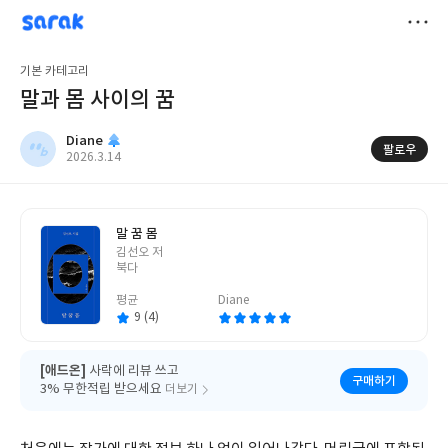
sarak
Diane
저
기본 카테고리
장
말과 몸 사이의 꿈
Diane
팔로우
작
2026.3.14
성
일
말 꿈 몸
글
김선오 저
쓴
북다
이
평균
Diane
9 (4)
[애드온]
사락에 리뷰 쓰고
구매하기
3% 무한적립 받으세요
더보기