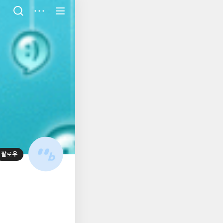
저
장
팔로우
대
표
사
진