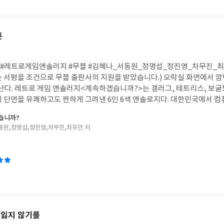
푼
#레트로게임앤솔러지 #무블 #김혜나_서동원_정명섭_정진영_차무진_최
 서평을 조건으로 무블 출판사의 지원을 받았습니다.) 오락실 화면에서 깜빡
억난다. 레트로 게임 앤솔러지<계속하겠습니까?>는 갤러그, 테트리스, 보글
의 단면을 유쾌하고도 짠하게 그려낸 6인 6색 앤솔로지다. 대한민국에서 
작가들이 저마다의 방식으로 과거와 현재를 잇는다. 작품들은 저마다 게임 속
습니까?
보글보글〉 100판을 깨도 나오는 ‘진짜 엔딩이 아니다’라는 메시지처럼 끝
동원,정명섭,정진영,차무진,최유안 저
부자 관계를 〈갤러그〉의 256판 버그를 통해 회복하기도 한다. 또한 가상
곁의 사람에겐 닻을 내리지 못했던 게으른 항해사의 후회나, 무작위로 떨
가운 현실을 버텨내는 유학생들의 이야기는 코끝을 찡하게 만든다. 여기에 버
루하루 미루고 버텨내는 삶(싱크로니시티), 기형 원두인 ‘피베리’에서 자신
)까지 더해져 단순한 추억팔이를 넘어선 위로를 건넨다. "거품은 다시 쏘면
일상에 슬며시 동전 하나를 쥐여준다. 인생이라는 게임오버라며 주저앉고 싶을
인 입력' 버튼을 눌러보자. "당신의 남은 삶, 계속하겠습니까?"
 잃지 않기를