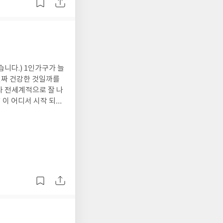
니다.) 1인가구가 늘
진짜 건강한 것일까를
라 전세계적으로 잘 나
 이 어디서 시작 되었
 그 진짜 의미가 퇴색
서 관계자체가 결여되다
아가보던 과거와는 달
. "상처가 없다는 것
는 성장은 없고, 실패
우리는 무엇을 중요하게