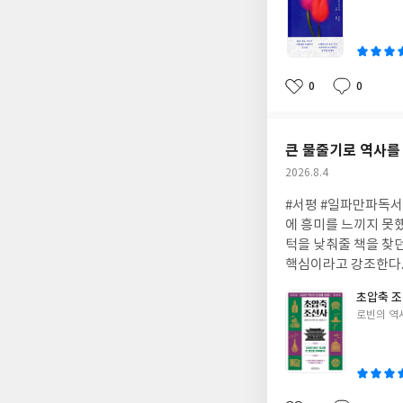
는지 잘 보여준다. 
쓴
여운을 남긴다. 유명
이
번쯤 경험했을 법한 
볍게 읽어도 좋을 작품
0
0
좋
댓
작
아
글
성
요
일
큰 물줄기로 역사를
작
2026.8.4
성
#서평 #일파만파독서
일
에 흥미를 느끼지 못했
턱을 낮춰줄 책을 찾던
핵심이라고 강조한다.
인물 위주로 밀도 있
초압축 
고 역사적 맥락과 굵
글
로빈의 역
사도 맥락을 잡아 읽
쓴
움을 선사하며, 다시 
이