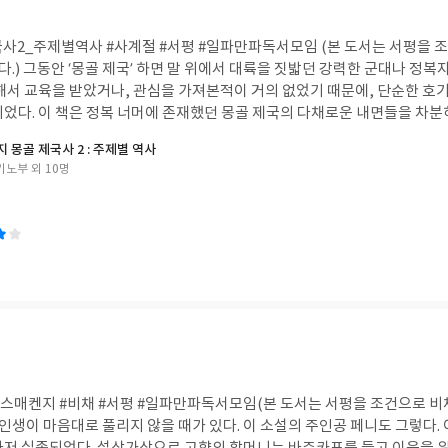
2_주제별역사 #사계절 #서평 #일파만파독서모임 (본 도서는 서평을 
) 그동안 ‘몽골 제국’ 하면 말 위에서 대륙을 짓밟던 강력한 군대나 정복
대해서 교육을 받았거나, 관심을 가져본적이 거의 없었기 때문에, 단순한 호
었다. 이 책은 정복 너머에 존재했던 몽골 제국의 다채로운 내면들을 차분하
 맞게 제국을 움직인 다방면의 요소들을 깊이 파고든다. 몽골이 유라시아 
 몽골 제국사 2 : 주제별 역사
 체제, 경제 시스템, 종교와 과학, 예술의 활발한 교류까지 폭넓게 다룬다. 여기에 더해 
키노부 외 10명
리고 제국을 뒷받침했던 여성과 젠더의 역할까지 담아내어 몽골 시대라는 거
 단순히 세상을 파괴하기만 한 존재가 아니라, 대륙 끝과 끝을 연결한 ‘거대
그들은 정복한 지역의 뛰어난 문화와 기술을 적극적으로 받아들여 제국 전체로 
통해 사람, 물자, 아이디어가 어떻게 대륙을 오갔는지 살펴보는 경험은 매우
유라시아 전체가 어떻게 연결되어 있었는지를 느껴보고 싶은 이들에게 뜻
스매켄지 #비채 #서평 #일파만파독서모임(본 도서는 서평을 조건으로 비
 인생이 마음대로 풀리지 않을 때가 있다. 이 소설의 주인공 페니도 그렇다.