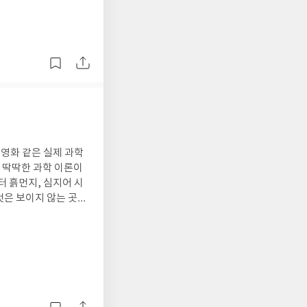
인물이었지만, 소중한
복수와 증오가 세상을
단순히 과거의 역사 이
 반복될 수 있다. 문
 사랑의 가치를 진지
 영화 같은 실제 과학
, 딱딱한 과학 이론이
터 흙먼지, 심지어 시
것은 보이지 않는 곳에
기꺼이 공유한다. 사람
념은 멈추지 않는다.
성취인지 자연스럽게 고