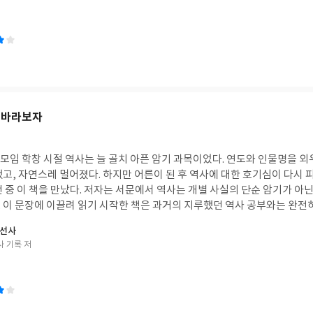
누군가를 깊이 좋아했던 마음과 그로 인해 외로움을 극복해 나가는 과정이 쉬
한 대문호의 어릴 적 비밀 일기를 함께 들여다보는 듯한 기분을 느끼게 해주
쓸쓸함과 따뜻함을 동시에 전해주는 아름다운 소설이다. 무더운 요즘 시원한
이다. (책이 가볍다!)
 바라보자
모임 학창 시절 역사는 늘 골치 아픈 암기 과목이었다. 연도와 인물명을 외
고, 자연스레 멀어졌다. 하지만 어른이 된 후 역사에 대한 호기심이 다시 
 중 이 책을 만났다. 저자는 서문에서 역사는 개별 사실의 단순 암기가 아닌
 이 문장에 이끌려 읽기 시작한 책은 과거의 지루했던 역사 공부와는 완전히
게 압축된 전개 덕분에 방대한 조선 500년사가 한눈에 파악되었다. 지엽적
조선사
직한 줄기를 짚어주어 큰 그림을 그리는 재미를 느껴볼 수 있었다. 어렵고 
사 기록 저
으니 비로소 살아있는 이야기로 다가왔다. 역사라면 손사래를 치던 이들에게
역사를 시작할 용기를 주는 책이다.