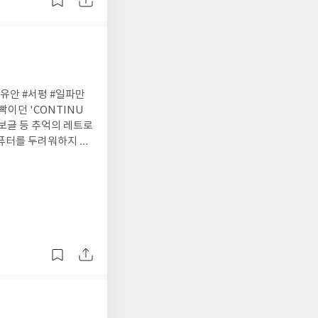
유안 #서평 #일파만
이던 'CONTINU
보글 등 추억의 레트로
컴퓨터를 두려워하지 않
 독특한 장치들을 인생
없는 현실의 벽에 부딪
 세계에선 거침없이 대
어지는 테트리스 블록처
려진 가방 속 게임 C
의 모습을 발견하는 바
 된다"는 작가의 말
 때, 이 책이 던지는