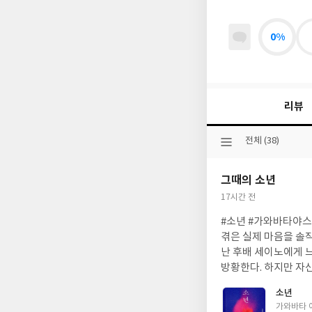
0%
리뷰
선
전체 (38)
택
된
그때의 소년
분
류
작
17시간 전
성
#소년 #가와바타야스나리 #
일
겪은 실제 마음을 솔직
난 후배 세이노에게 
방황한다. 하지만 자
기억을 떠올리는 것에
소년
전해진다. 이 책은 
글
가와바타 