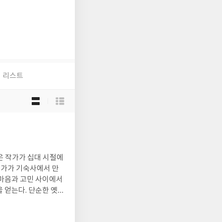
리스트
목
록
보
기
선
택
작가가 기숙사에서 만
 마음과 고민 사이에서
 얻는다. 단순한 옛
직한 감정이 생생하게
으로 글을 쓰기 시작했