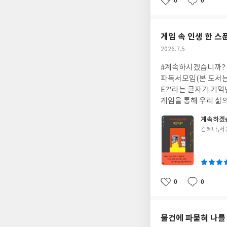
0
0
좋
댓
작
아
글
성
요
일
게임 속 인생 한 스
작
2026.7.5
성
#계속하시겠습니까? 
일
파독서모임(본 도서는
E?'라는 글자가 기
게임을 통해 우리 삶
는 첫 세대로 자란 
계속하겠
의 비유로 삼는다. 〈
글
김혜나,서
히기도 하고, 서먹한 
쓴
양을 누비지만 정작 
이
럼 되돌릴 수 없는 차
D를 보며 죽음을 하
리스타 이야기(블렌딩
0
0
좋
댓
작
처럼, 이 책은 지친 
아
글
성
질문에 다시 한번 '코
요
일
물건에 파묻혀 나를