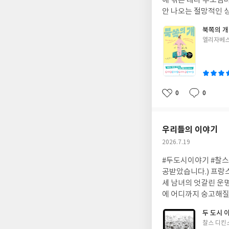
에 겪은 데다 부모님
안 나오는 절망적인 상
범하지 않은 괴짜들을
북쪽의 개
못한 방향으로 흘러간
글
엘리자베스
어딘가 조금씩 어설프
쓴
도 슬퍼만 하기보다 
이
간다. 주인공이 고장 
잃지 않고 나만의 걸
고 싶다.
0
0
좋
댓
작
아
글
성
요
일
우리들의 이야기
작
2026.7.19
성
#두도시이야기 #찰스
일
공받았습니다.) 프랑
세 남녀의 엇갈린 운
에 어디까지 숭고해질 
던 민중들이 일어서며 
두 도시 
습 뒤로, 차가운 복
글
찰스 디킨
힌 증오가 도시를 물들