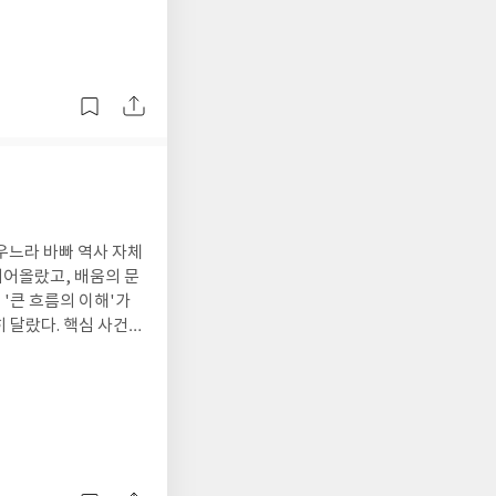
운 문장 속에서도 깊은
며, 누구나 청춘에 한
 에어컨 아래에서 가
우느라 바빠 역사 자체
피어올랐고, 배움의 문
 '큰 흐름의 이해'가
 달랐다. 핵심 사건과
인 정보에 파묻히지 않
딱딱하게만 느껴졌던 역
 흐름으로 읽는 즐거