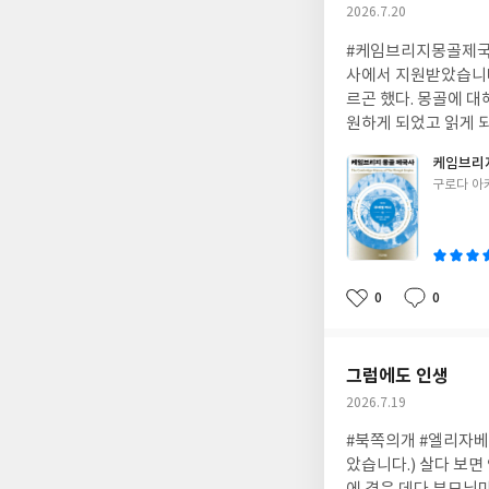
작
2026.7.20
성
#케임브리지몽골제국사
일
사에서 지원받았습니다.
르곤 했다. 몽골에 
원하게 되었고 읽게 되
별 역사’라는 제목에
케임브리지
생겨난 제도와 이념, 군사
글
구로다 아
의 기후와 환경, 그
쓴
다. 읽다 보면 몽골이
이
이 피부로 느껴진다. 
라는 거대한 거울을 
사의 밤하늘 아래서 
0
0
좋
댓
작
다.
아
글
성
요
일
그럼에도 인생
작
2026.7.19
성
#북쪽의개 #엘리자베
일
았습니다.) 살다 보면