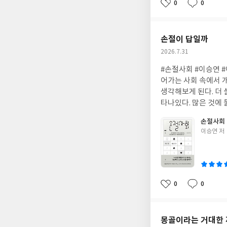
0
0
좋
댓
작
아
글
성
요
일
손절이 답일까
작
2026.7.31
성
#손절사회 #이승연 
일
어가는 사회 속에서 
생각해보게 된다. 더
타나있다. 많은 것에 
으며 어떠한 형태로 
손절사회
되어버렸다. '나' 
글
이승연 저
보니 외로움이 커지는
쓴
리, 다양하지만 무분
이
은 완전히 고립되었다는
나 실수 없는 삶은 멈
여겨야 할까? MUTE
0
0
좋
댓
작
아
글
성
요
일
몽골이라는 거대한