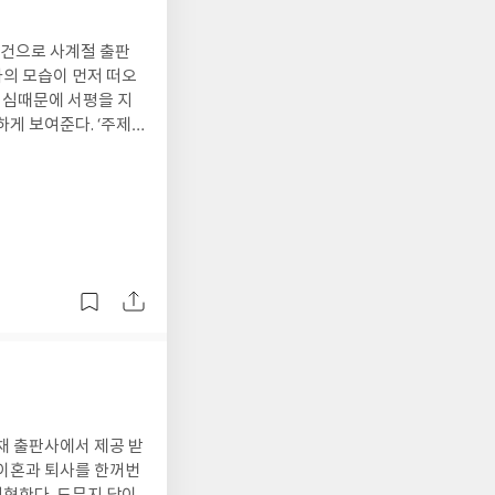
조건으로 사계절 출판
자의 모습이 먼저 떠오
기심때문에 서평을 지
게 보여준다. ‘주제
대륙을 하나로 묶으면서
당시
대한 그림을 완성해 낸
한 연결자’였다는 사실
퍼뜨렸다. 제국이
 흥미롭다. 거대한 역
깊은 안내서가 되어준
채 출판사에서 제공 받
 이혼과 퇴사를 한꺼번