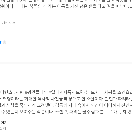
마저 실종되었다. 설상가상으로 고향의 할머니는 바주카포를 들고 이웃을 위
황이다. 페니는 ‘북쪽의 개’라는 이름을 가진 낡은 밴을 타고 길을 떠난다.
 줄줄이 만난다. 가발을 동생과 돌려 쓰는 회계사나 엉뚱한 노인들과 얽히
다. 책을 읽는 동안 황당해서 웃음이 터지기도 하고 마음이 짠해지기도 했
 매켄지 저
고 고장 나 있다. 하지만 소설은 그들의 모습을 따뜻하고 유머러스하게 그려
유쾌하게 웃어넘기는 법을 보여준다. 완벽한 인생은 없다. 모두 저마다의 아
난 차를 몰고 계속 앞으로 나아가는 모습은 마치 우리들의 삶 같았다. 힘든
음을 걸어가고 싶어지는 책이다. 마음이 지치고 따뜻한 위로가 필요한 사람
디킨스 #서평 #펭귄클래식 #일파만파독서모임(본 도서는 서평을 조건으
스 혁명이라는 거대한 역사적 사건을 배경으로 한 소설이다. 런던과 파리라
명과 사랑을 묵직하게 그려냈다. 격동의 시대 속에서 인간이 어디까지 잔인해
수 있는지 보여주는 작품이다. 소설 속 파리는 굶주림과 분노로 가득 차 있
세상은 걷잡을 수 없는 폭풍 속으로 빨려 들어간다. 특히 조용히 실을 엮어
이야기
수의 연대기를 새겨 넣는 인간의 집념은 섬뜩하면서도 강렬한 긴장감을 자아낸
스 저
일 때, 비극은 소리 없이 다가온다. 하지만 작가는 그 잔인한 폭력 속에서