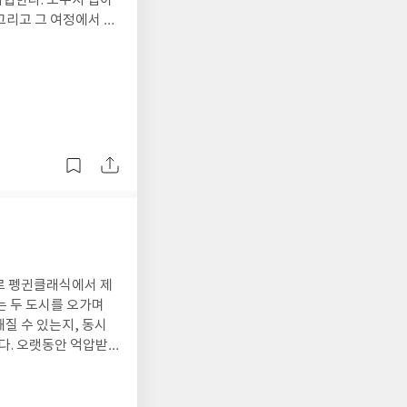
협한다. 도무지 답이
 그리고 그 여정에서 평
며 페니의 삶은 예상치
다. 등장인물들은 다들
낸다. 큰 비극 속에서
픔을 안고 서툴게 살아
 세상 속에서도 유머를
들에게 이 소설을 권하
로 펭귄클래식에서 제
는 두 도시를 오가며
질 수 있는지, 동시
다. 오랫동안 억압받
 나가는 일상적인 모
다. 붉은 실처럼 얽
도 인간에 대한 따뜻한