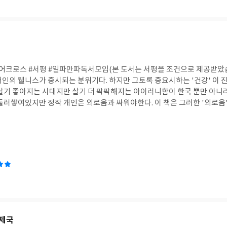
#어크로스 #서평 #일파만파독서모임(본 도서는 서평을 조건으로 제공받았습
개인의 웰니스가 중시되는 분위기다. 하지만 그토록 중요시하는 '건강' 이 
 살기 좋아지는 시대지만 살기 더 팍팍해지는 아이러니함이 한국 뿐만 아니
둘러쌓여있지만 정작 개인은 외로움과 싸워야한다. 이 책은 그러한 '외로움'
현시대에 나타나는지 이야기 하고 있다. 앞서 얘기한 건강을 우선시 하다보니
중심 사고가 만연하면서, 고통을 아예 피하고 예방하려고 하고, 그 과정속에
 이상한 구조가 되어버렸다. 사람이든 일이든 무엇이든 직접 부딪히고 알
별한 정보를 손쉽게 얻다보니 오히려 편협한 시각을 가지고 몸을 사리게된다
 뜻" 철학자 슬라보예 지젝의 말은 우리 사회를 관통하는 말이다. 상처 없
춘 것과 같다. 사람의 감정, 관계 까지도 상품화되어버린 이 시대 속에서 
 BLOCK, 손절이 답이 아님을 얘기해주는 책이다.
 제국