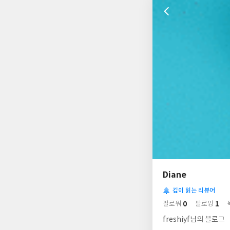
나
의
Diane
님
사
의
깊이 읽는 리뷰어
락
사
배
0
1
팔로워
팔로잉
경
락
freshiyf님의 블로그