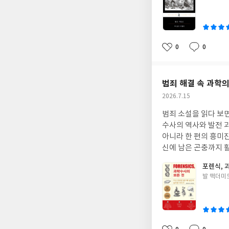
쓴
시선을 잃지 않는다.
이
이들을 위해 자신의 
뒤덮을 때, 그것을 이
야기가 아니다. 인간
0
0
좋
댓
작
장이 깊이 있고 무게감
아
글
성
하게 되돌아보게 만드
요
일
범죄 해결 속 과학의
작
2026.7.15
성
범죄 소설을 읽다 보면
일
수사의 역사와 발전 
아니라 한 편의 흥미
신에 남은 곤충까지 
서 묵묵히 일하는 법
포렌식, 
이 하는 일이기에 때
글
발 맥더미
전쟁터와 화재 현장,
쓴
개가 끄덕여진다. 과
이