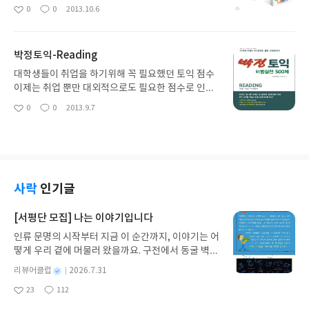
할 때 돈 들이자는 마음에 적당히 하게 됩니다. 대충
으로 더 많은 아이들이 집 다음으로 그곳을 많이 찾게
0
0
2013.10.6
좋
댓
작
대충 하다보니 아름다움을 추구하는 여자의 눈에는
될 것이다. 아들을 유치원에 보
아
글
성
영 '아니올시다'이네요. 도시는 눈씻고 봐도 싼 곳이
내고 딸 아이와 동네 한바퀴를 할때면, 엄마나 아빠
요
일
라곤 없고 어디 시골쪽으로 눈길을 돌리던 찰나 이 책
또는 할아버지나 할머니 손을 잡고 어린이집으로 가
박정토익-Reading
을 봤습니다. '돈 천만원만 있으면 땅을 사라'라는 책
고 있는 고사리손들을 많이 마주하게 되는데, 엄마로
을 한번 읽곤 땅을 사야지 라는 마음을 갖고 있었는데
서 조금 안타까운 마음이 들지 않을 수 없다. 엄마가
대학생들이 취업을 하기위해 꼭 필요했던 토익 점수
땅 보는 눈이 없어 결국 집이라도 사고싶은 마음을 여
직장맘이라 그런가? 아니면 어린이집에 가면 뭐라도
이제는 취업 뿐만 대외적으로도 필요한 점수로 인정
지없이 자극하는 책이었죠. 요즘은 시골집이라도 2
조금 배울 수 있어 보내는가? 등 질문이 뇌리를 스치
받은지 오래다. 다른 시험에 비해 그나마 쉽다고 생각
0
0
2013.9.7
천만원으로 사기엔 힘들텐데 저자는 발품을 판 보람
좋
댓
작
면서 딸 아이를 어린이집에 보내지 않는 나는 지금 잘
하는데 왜이리 점수는 나오지 않은지.. 해외연수를 갔
아
글
성
의 결실을 맺었군요. 한마디로 부럽습니다. 마음같아
하고 있는가 생각하게 된다. 조기교육이 중요시 되고
다가 와도 토익점수가 크게 오르지는 않고, 학원가 강
요
일
서 저도 저자가 사는 동네로 이사가고 싶네요. 집값2
있는 현실에서 뭐라도 하나 더 가르쳐 주고 싶은 엄마
의를 들어도 크게 점수는 오르지 않는데 어려운 부분
천5백에 공사비 7천만원대면 좀 가능도 하니 더 눈여
의 마음은 학원이나 그 외 기관에서 제공하는 프로그
은 항상 어렵고 쉬운 부분은 언제나 쉽다. 무언가를
겨 보게 되고 읽게 됩니다. 혹 미래의 집을 사게되면
램을 통해 여실히 나타난다. 그에 부응하기 위해서인
하려고 토익 점수 몇 점 이상되어야 하고 하고싶은 마
이 책이 많은 정보가 될테니까요. 그래서인지 저자는
지 삼성출판사에서 취학전 아이들을 대상으로 '코뿔
음은 굴뚝 같으나 점수가 항상 테클을 걸고 이제는 토
사락
인기글
그에 맞게 집 구매에서 부터 집 공사를 자세하게 설명
소'라는 새로운 이름의 학습지를 선보였다. 삼성출판
익 고득점이라도 고득점자들이 워낙 많으니 그 또한
해주고 있는데요, 집에 대해선 초보인 저지만 집에 대
사 그 명성만큼이나 신임도가 생기는 출판사로 엄마
나에게는 스트레스가 안될 수 없다. 여하튼 남은 남이
[서평단 모집] 나는 이야기입니다
해 좀 더 잘 알게 되었습니다. 뚝딱뚝딱 못 박고 망치
들이 많이 알고 있고 아이들 교육에 사용중이다 나 또
고 나는 나인지라 점수 또한 경력에 포함할 수 있으니
로 두드리면 다 되는 줄 알았는데 이렇게 세심하게 신
인류 문명의 시작부터 지금 이 순간까지, 이야기는 어
한 삼성출판사에서 나오는 스티커북 시리즈를 구매
이력서 쓸 때 도움이 될꺼란 마음에 토익공부에 손을
경써야 하고 집 짓는 것도 다 순서가 있는 줄 몰랐네
떻게 우리 곁에 머물러 왔을까요. 구전에서 동굴 벽화
했을 때도 우리집 아이들의 반응은 대단했다. 어느 공
댄다. 박정토익 리딩 파트는 리스닝 파트와 달리 문
요. 집을 짓거나 아파트를 지어도 초스피드로 짓는 세
와 점토판을 거쳐 종이와 책으로, 그리고 오늘날 수천
부때보다 고도의 집중과 흥미를 가지는지. 정말 모든
법, 어휘 및 지문을 읽고 푸는 문제들로 구성되어 있
별
리뷰어클럽
2026.7.31
상이라 집짓는 과정을 보고도 완전히 이해는 되지 않
권의 인쇄본으로 이어지는 이야기의 여정을 따라가
공부가 이런식이면 좋겠다는 생각이 들 정도로 재미
어 공부에 지루함이 없는 것 같다. 문법이나 문장에
명
작
지만 하나하나 단계가 완성되어 갈 때 마다 달라지는
23
112
는 그림책입니다. 때로는 즐거움을, 때로는 위로를,
있고 즐거운 시간이었다. 울던 딸이 울음을 그치고,
적합한 단어나 숙어를 찾는 문제는 어휘력이 있고 요
좋
댓
작
성
집을 보니 "좋겠다!"라는 말이 연신 나옵니다. 무엇
아
글
성
때로는 두려움의 대상이 되기도 했던 이야기가 우리
하루가 멀다하고 스티커를 붙이자고 조른다. 심지어
령만 있다면 단시간에 문제를 풀 수 있지만 문제는 파
일