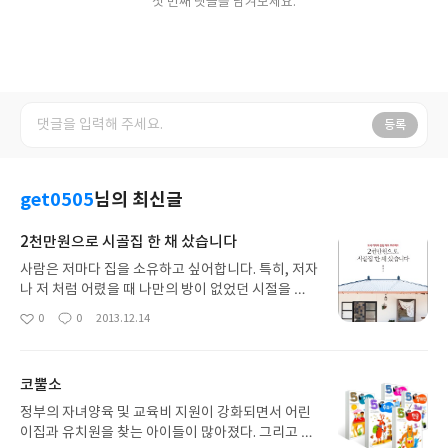
첫 번째 댓글을 남겨보세요.
등록
get0505
님의 최신글
2천만원으로 시골집 한 채 샀습니다
사람은 저마다 집을 소유하고 싶어합니다. 특히, 저자
나 저 처럼 어렸을 때 나만의 방이 없었던 시절을 보
낸 사람은 더욱 나만의 방, 나만의 집을 가지고 싶어
0
0
2013.12.14
좋
댓
작
합니다. 아직까지 집다운 집을 장만하지 못한 저는 친
아
글
성
정 엄마 말대로 '똥집이라도 좋다'는 생각을 가지고
요
일
있습니다. 남의 집에 세들어 산다는 것은 마음이 편하
코뿔소
지 않죠. 돈 주고 사는 집인데도 말이죠. 세들어 살면
서 가장 불편한 점은 인테리어를 마음대로 할 수 없다
정부의 자녀양육 및 교육비 지원이 강화되면서 어린
는 겁니다. 커텐을 달고 싶어도 나중에 제 집을 장만
이집과 유치원을 찾는 아이들이 많아졌다. 그리고 앞