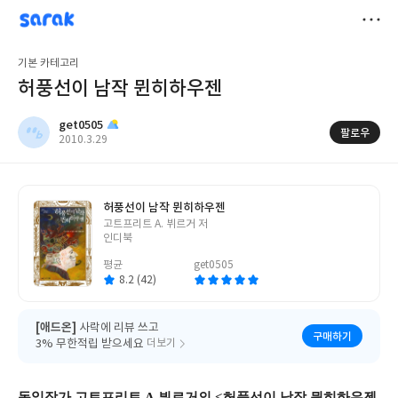
sarak
get0505
저
기본 카테고리
장
허풍선이 남작 뮌히하우젠
get0505
팔로우
작
2010.3.29
성
일
허풍선이 남작 뮌히하우젠
글
고트프리트 A. 뷔르거 저
쓴
인디북
이
평균
get0505
8.2 (42)
[애드온]
사락에 리뷰 쓰고
구매하기
3% 무한적립 받으세요
더보기
독일작가 고트프리트 A.뷔르거의 <허풍선이 남작 뮌히하우젠