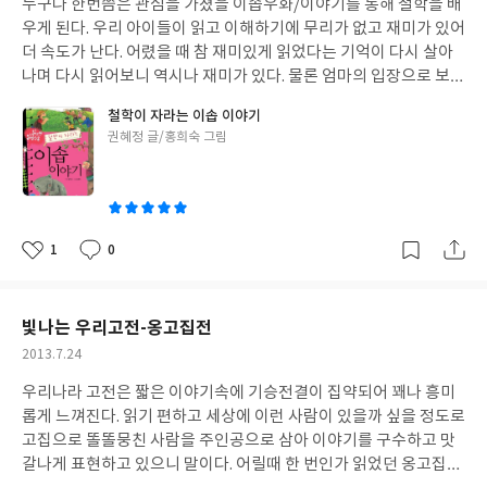
누구나 한번쯤은 관심을 가졌을 이솝우화/이야기를 통해 철학을 배
일
모르는 세계에서 그녀는 아이들은 고객으로 생각하고 바른 서비스
잔>내 몸을 이해하면 살이 빠진다에서 부터 시작해 당신에게 기적
우게 된다. 우리 아이들이 읽고 이해하기에 무리가 없고 재미가 있어
정신을 가지려 한다. 집 안에서 생선을 굽지말고 좋은 오메가3 약을
을 가져다줄 48가지 물에 대해 설명하고 있다. 우려먹는 차, 주스,
더 속도가 난다. 어렸을 때 참 재미있게 읽었다는 기억이 다시 살아
사먹으라는 그녀, 공부방이지만 엄연히 집 안 살림과 구별된 장소로
농축액 및 효소에 대해 종류와 그 효능을 체질에 따라 분류하여 이야
나며 다시 읽어보니 역시나 재미가 있다. 물론 엄마의 입장으로 보면
만들어야 한다는 그녀, 그녀를 보며 공부방도 결코 쉽지만은 안겠다
기 한다. 한방에서 말하는 태양인, 태음인, 소양인, 소음인 4가지 체
다 아는 내용이지만 이솝 이야기를 다시 되새김질 하며 읽어보며 그
는 생각을 했다. 누구나 시작은 쉽게 할 지 몰라도 대기자 100명을
철학이 자라는 이솝 이야기
질로 나누어 각 체질에 어떻게 좋은 지 또는 먹으면 안좋은지 등에
속에 담긴 철학의 의미를 다시 느끼며 세상을 살아가는 지혜를 배울
만들려면 결코 안위한 마음을 가져선 안된다는 것이다. 영어공부방
글
권혜정 글/홍희숙 그림
대해 말해준다. 나는 소음인으로 몸이 찬 편이다. 메밀은 다들 좋다
수 있는 시간이었다. 나의 아들은 그림과 함께 글을 읽으며 재미있게
쓴
생각만 했고 실행하지 못한 나에게 그녀는 도전이 되었고, 또 공부
고 해서 나도 몸에 좋겠지 하고 메밀차를 즐겨 먹었는데 메밀차는 고
보고 있지만 아직 어린것 같아 철학적 의미를 다 이해할 수 있을까라
이
방에 대해 자세하게 알 수 있는 시간이었다.
단백이면서 칼로리가 적어 태양인에게 좋다고 한다. 태양인에게 좋
는 의문이 들지만 엄마가 도와주면 이야기의 내용 파악이나 철학의
은 차를 소음인 내가 즐겨 마셨으니 소음인 나에게 좋은 차와 주스는
의미를 충분히 이해할 수 있지 않을까 생각된다. 읽으면 읽을수록 철
어떤 것이 있는지 정확히 알 수 있어 좋다. 우리 주위에 알고 보면 쉬
학이 자라는 것이지 단순히 한번 읽는 것으로 만족한다면 2% 부족
1
0
좋
댓
작
이 구할 수 있는데 관심이 없어 그냥 지나쳤던 재료들이 이런 정보를
하다는 느낌을 받지 않을까. 나는 이 책을 통해 아들과 읽고 쓰기 뿐
아
글
성
통해 내 몸을 살린다고 하니 앞으로는 좀 더 세심한 관심을 가질 필
만 아니라 내용 파악과 함께 서로의 의견을 나누는 시간으로 만들 계
요
일
요가 있겠다 싶다. 재료만 있으면 만드는 방법이나 보관하는 방법도
획이다. 아이들의 책이 다 저마다 재미가 있고 교훈이 담겨있지만 대
빛나는 우리고전-옹고집전
간단하다. 자기 몸을 소중하게 생각한다면 이런 작은 관심으로도 충
체적으로 얇은 것 같아 도서관에서 책을 빌리면 항상 책의 무게로 힘
작
2013.7.24
분히 건강을 생각할 수 있다는 결론이 나온다. 한 모금을 마셔도 그
들 때가 많았다. 이 책은 한 권으로 많은 이야기가 담겨 있어 다양한
성
냥 마셨던 물, 조금만 수고를 더 한다면 내 몸 뿐만 아니라 가족의 건
내용을 접할 수 있다는 점이 장점이 아닐까 싶다. 예비 초등학생인
우리나라 고전은 짧은 이야기속에 기승전결이 집약되어 꽤나 흥미
일
강도 챙길 수 있으니 건강은 몸에 다 좋다고 생각하는 약만으로 다
아들은 쓰기 부분이 취약해 학교 들어가기 전까지 쓰기실력을 끌어
롭게 느껴진다. 읽기 편하고 세상에 이런 사람이 있을까 싶을 정도로
챙길 수 없다는 생각이 든다. 이제 약을 먼저 찾기보다는 마시는 물
올리는 것이 목표인지라 지금까지는 이 책이 가장 적합하겠다는 생
고집으로 똘똘뭉친 사람을 주인공으로 삼아 이야기를 구수하고 맛
이나 주스로 건강을 챙기자.
각이 든다. 한 편의 이야기를 읽고 독후감을 써보는 것도 좋을 것이
갈나게 표현하고 있으니 말이다. 어릴때 한 번인가 읽었던 옹고집전
다. 아직 장문을 쓰기에 부담감이 많은 아들에게 좋은 기회가 되리라