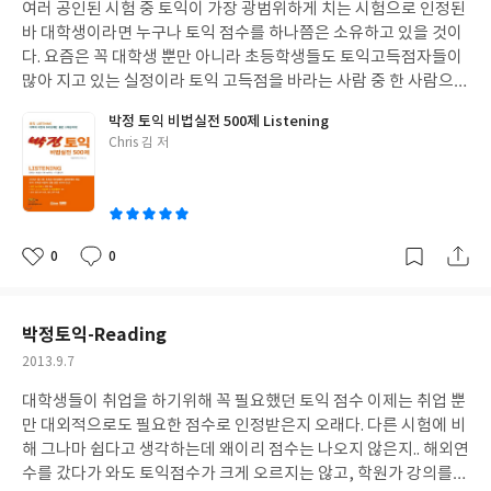
단했다. 어느 공부때보다 고도의 집중과 흥미를 가지는지. 정말 모든
여러 공인된 시험 중 토익이 가장 광범위하게 치는 시험으로 인정된
일
반 사람들과 다르다는 생각과 함께 사람이 살기엔 살림이 너무 적다
공부가 이런식이면 좋겠다는 생각이 들 정도로 재미있고 즐거운 시
바 대학생이라면 누구나 토익 점수를 하나쯤은 소유하고 있을 것이
는 생각이 들었어요. 20평에 살림살이를 다 넣으려면 공간이 많이
간이었다. 울던 딸이 울음을 그치고, 하루가 멀다하고 스티커를 붙
다. 요즘은 꼭 대학생 뿐만 아니라 초등학생들도 토익고득점자들이
부족할 텐데 저자는 이런 부분을 최소한으로 줄였네요. 그래서 약간
이자고 조른다. 심지어 잘 때도 스티커북을 손에 놓지 못하는 딸 아
많아 지고 있는 실정이라 토익 고득점을 바라는 사람 중 한 사람으로
은 보여주기 위한 집이라는 느낌이 들기도 하지만 다 집주인 마음 아
이를 보면서 더 재미있고 흥미로운 스티커북이 없나 인터넷을 뒤지
서 약간 위축감이 들지 않을 수 없다. 토익과 토플을 비교하자면 토
닐까요. 저자는 주말을 이용하여 시간을 보낸다고 하니 가능도 할 것
박정 토익 비법실전 500제 Listening
게 된다. 내가 삼성출판사 스티커북을 좋아하는 이유는 책이 전체적
익이 토플에 비해 수준이 낮다는 인식이 있지만 토이기의 범위 또한
같아요. 시골하면 집값도 집값이지만 마당이 넓어 좋은 것 같습니다.
글
Chris 김 저
으로 구성이 잘 짜여있고, 너무 부족하지도 그렇다고 너무 과하지
일반 비지니스 수준이라 결코 만만하게 볼 수만은 없는 시험이다. 누
쓴
100평에 집은 20평, 남들은 주말 농장 갈 때 저자는 마당에 채소를
않는 아이에게 적당한 분량 그리고 색깔의 선명함과 캐릭터의 귀여
구나 응시할 수 있지만 결코 만만하게 봐서는 안되며 공부를 하되 시
이
심고 가꿀 수 있어 더 좋을 것 같아요. 씨만 뿌려도 저절로 자라는 채
움이 살아있어 시각적으로 아이들의 눈을 즐겁게 해준다는 것이다.
험에 맞게 공부하는 것 또한 중요하다고 생각한다. 시중에 나온 토익
소들...토양이 좋으니 주말농장이 부럽지 않을 것 같군요. 유기농 채
또한 가정에서 학습지 대신으로 학습적인 효과도 있다. 이번에 새로
책들은 참으로 많다. 누구의 책이 좋다고 하면 더 인기있기 마련인데
소도 비싸 사먹기 힘든데 그냥 유기농이니 건강에도 좋고 자연 바람
나온 '코뿔소' 또한 내가 언급한 부분들 충분히 나타내주고 있다. 만
서울에 있는 박정 어학원에 대해 잘 모르지만 저자가 그 학원에 관련
0
0
맞으며 도시의 걱정근심도 내려놓으니 몸도 튼튼 마음도 튼튼 아닐
좋
댓
작
1세 부터 만6세 까지 나이에 맞게 학습적인 효과와 흥미를 자극하는
된 사람이라 살짝 관심을 갖고 토익 공부에 도움을 얻고 싶었다. 한
아
글
성
까요. 저도 옥상에 채소를 키우지만 무농약 채소는 그 맛이 살아있어
시리즈라고 할 수 있다. 스티커북과 워크북 두 부분으로 나누어져 스
때 토익 점수를 올리기 위해 열심히 학원가를 누비며 강의를 듣기도
요
일
더 맛있고 건강에도 좋다고 합니다. 아이들 어릴 때 농촌에 가서 살
티커를 붙이기도 하고 워크북을 풀어가기도 하는데, 아이 스스로 혼
했지만 고득점을 올리지 못해 고심하던 것이 세월이 흐른 지금까지
박정토익-Reading
고 싶은 마음이 더 간절해지네요. 도시여자의 촌집 개조 프로젝트,
자하기엔 어려운 부분들이 있다는게 나의 생각이다. 엄마가 지문을
미련이 남아서 일까. 이 책을 계기로 다시 도전하려 한다. 박정 토익
시골에 이런 집 하나 마련하고 싶은 마음이 있는 사람은 한번 관심을
작
2013.9.7
읽어주고 아이를 지도해줘야 한다. 나의 친정 엄마가 종종 말씀하시
비법실전 500제는 말 그대로 실전 500문제를 풀면 고득점을 올릴
가져보면 좋을 것 같아요. 물론 읽는 것 보단 한번 보는 게 더 좋겠지
성
듯이 "엄마가 반은 선생이되어야 해." 라는 것이다. 요번에 만난 만3
수 있다고 자신한다. 여태 내가 푼 문제는 500 문제도 넘건만 고득점
대학생들이 취업을 하기위해 꼭 필요했던 토익 점수 이제는 취업 뿐
일
만요. 구경가고 싶은 집이에요.
~5세를 위한 종이접기는 울딸과 아들이 제일 좋아하는 미술활동 교
을 올리지 못했는데 왜 저자는 이렇게 자신하는지 한번 알아보기로
만 대외적으로도 필요한 점수로 인정받은지 오래다. 다른 시험에 비
재다. 4살인 딸은 가위로 종이를 오리고 7살인 아들은 열심히 종이
했다. 토익시험을 본 지 오래된 사람은 요즘 토익시험 경향이 어떠한
해 그나마 쉽다고 생각하는데 왜이리 점수는 나오지 않은지.. 해외연
접기를 한다. 유치원에 다니면 종이접기를 잘 할만도 한데 좀 복잡다
지 궁금할 것이다. 2013년 최신 경향 토익 문제를 분석하여 문제를
수를 갔다가 와도 토익점수가 크게 오르지는 않고, 학원가 강의를
싶은 건 엄마의 도움을 구한다. 종이접는 방법과 활용방안을 제시하