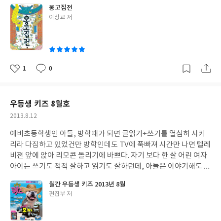
이 이렇게 새록새록 기억에서 다시 춤을 추듯 되살아나다니 확실기
옹고집전
생각된다. 어짜피 학교들어가면 그림일기를 쓰기 시작해야 한다면
어린 나에게도 이 책의 내용은 나름 재미있다는 인식을 팍팍 시켰다
글
이상교 저
미리 연습을 해보는 것도 좋으리라. 읽으면 읽을수록 논술이 자란다.
는 것을 알 수 있다. 고전 저마다 내용이 특이하고 재미를 더 하지만
쓴
45편의 이솝이야기를 4가지 철학적 내용으로 나누고 있다. 첫 번째
이 책의 내용도 그 재미를 더하는 것이 약간은 과장되고 도술을 부리
이
철학은 자신감과 도전 정신, 두 번째 철학은 협동과 우정, 세 번째 철
는 내용과 함께 뭔가 교훈을 준다는 것이다. '홍길동전'에 나오는 도
학은 정직과 바른 습관 그리고 네 번째 철학은 지혜와 유머로 나뉘어
술 실력, 이는 특히 깊은 산에 도를 닦는 스님들-세상과 동떨어진 장
진다. 우리는 이야기를 읽지 않아도 철학적 의미를 다 이해하며 살아
소에서 도를 닦는 자만이 느낄 수 있는 신비로운 능력을 부여받은 듯
1
0
좋
댓
작
간다. 하지만 단순히 아는 것으로 살아갈 때가 얼마나 많은가. 정작
하다-만이 부릴 수 있는 초능력을 보여준다. 머털도사처럼 머리카락
아
글
성
필요할 때 실천하지 못하고 소라껍데기 속으로 숨을 때가 얼마나 많
한가닥으로 여러 형태로 바뀔 수 있다는 것은 누구에게나 흥미로운
요
일
은지... 내 아이가 갖췄으면 좋을 철학을 어른인 나에게 부족하다고
거리가 되는데 이 책에서는 참옹고집과 생김새가 똑같이 생긴 헛옹
우등생 키즈 8월호
느끼니.. 공부에는 왕도가 없고 사람은 배워야 하는가 보다. 이 책에
고집이 등장하면서 그 재미를 더 하고 있다. 정말 누가 참 옹고집이
작
2013.8.12
서는 '논술 실력을 쑥쑥 올려 줘요!'을 통해 논술 실력을 높일 수 있
란 말인가? 목소리도, 외모도, 성격도 똑 같은데 주변 사람들 뿐만
성
다. 이야기를 읽고 내용을 되새기며 빈칸에 알맞은 단어를 써넣는 문
아니라 가족들도 누가 참인지 분간하지 못하고 참옹고집도 자기가
예비초등학생인 아들, 방학때가 되면 글읽기+쓰기를 열심히 시키
일
제를 통해 이해력을 키울 수 있고 이 이야기들을 통해 유추력이나 다
참옹고집이라는 것을 어떻게 표현할 방법이 없으니 속이 터질 노릇
리라 다짐하고 있었건만 방학인데도 TV에 푹빠져 시간만 나면 텔레
양한 각도로 바라보며 논리력을 기를 수 있다는 장점이 있다.
이다. 하긴 이 책을 보는 나라도 옹고집의 심정을 십분 이해할 만 한
비젼 앞에 앉아 리모콘 돌리기에 바쁘다. 자기 보다 한 살 어린 여자
데 어찌하겠는가..권선징악이라고 나쁜 짓을 했으면 벌을 받아야 할
아이는 쓰기도 척척 잘하고 읽기도 잘하던데, 아들은 이야기해도 무
터..이왕이면 좋게좋게 끝나면 더 좋지않을까 하는 생각대로 끝의 이
감각하기만 하니 걱정이 이만저만이 아니다. 그래도 책을 좋아라 하
월간 우등생 키즈 2013년 8월
야기는 해피엔딩으로 마무리를 짓는다. '아~옹고집이 이런 내용이
니 다행이라고 해야하나... 글보다 그림 보는 재미가 있는지 책장 넘
글
편집부 저
었구나!' 한 번 더 읽으면 내용을 더 세밀히 이해할 수 있고 전체적인
기는 소리만 요란하고 그림이 표현되지 못한 내용이 글 속에 많이 담
쓴
내용을 파악할 수 있다. 그리고 지은이가 누구인지 시대적 배경은 무
겨있다고 해도 마음속으로 읽는다고 하는데 역시 그림을 보는 듯...
이
엇인지 등 궁금한 점들이 생기기도 한다. 그러다 보면 재미를 떠나
글이면 글, 과학이면 과학. 지식이면 지식 여러가지 총집합체인 우