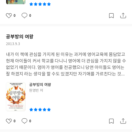
음을 가졌으면 하는 것이 나의 개인적인 생각이다. <읽으면 읽을수
어떠한지 알 수 있는데 토익 시험은 그 틀이 정해져 있지만 날로 새
록 논술이 만만해지는 한국단편읽기3>편에서는 한국을 대표하는
로워진 시대에 문제 또한 날로 달라지는 경향을 띄고 있다. 비즈니스
작가들, 박완서, 황순원, 최인훈, 이범선, 이태준, 현덕 등 8명의 작
0
0
좋
댓
작
인이 아닌 일반인들에게 이런 공부를 한다는게 좀 생뚱맞지만 그럼
가들의 단편이 수록되어 있다. 8편 중 1~2편 정도 아는 내용이지만
아
글
성
에도 시험에 나오니 공부를 안할 수 없다. 그럼에도 초등학생들도 토
내가 몰랐던 또 다른 단편들을 만나 볼 수 있었서 좋았다. 솔직히 한
요
일
익시험을 친 아이들이 많다. 그리고 그 아이들 또한 고득점을 받은
국소설보다는 외국소설을 더 많이 읽는 편이지만 우리가 몰랐던 단
공부방의 여왕
아이들이 많다. 최신 경향에 맞게 단어들 또한 친숙하면서도 구성이
편들도 있다는 사실, 학습용으로 이용되지 않으면 과연 몇 명이나
작
2013.9.3
잘 되어 있어 시험에 바로 나올 듯 한 단어들이 잘 정리되어 있어 공
관심을 가지고 읽을 것인가. 그런 생각을 하면 아이들에게 이렇게 라
성
부에 훨 편하다. 공부야 어떻게 하든 우리의 목표는 고득점이다. 박
도 읽혀지고 공부할 수 있는 시간이 되는 것이 얼마나 다행인지... 교
내가 이 책에 관심을 가지게 된 이유는 과거에 영어교육에 몸담았고
일
정토익에서는 고득점의 노하우를 실전 문제를 통해 가르쳐 주고 있
과서에 수록된 아름다운 우리단편소설은 예비중학생을 위한 초등
현재 아이들이 커서 학교를 다니니 영어에 더 관심을 가지지 않을 수
다. 이렇게 공부하고도 시험장에서 긴장해 시간이 부족하다면 해석
학생을 대상으로 책이 만들어졌기에 우리나라 말이지만 이해 못하
없었기 때문이다. 엄마가 영어를 전공했으니 당연 아이들도 영어는
없이 바로 찍기도 가르쳐 준다. 공부를 안하는 것보다 하면 몇 점이
는 단어나 문장을 잘 풀이해석하고 있다. '한국을 대표하는 작가들
잘 하겠지 라는 생각을 할 수도 있겠지만 자기애를 가르친다는 것은
라도 점수가 더 잘 나온다는 것을 안다면 하나라도 더 열심히 보는
은 왜이렇게 어려운 단어들을 쓰는지 ..' 한국소설을 읽으면 항상 느
결코 쉽지 않다고 말하고 싶다. 다른 아이들은 잘 가르치면서 우리
기회로 삼자.
공부방의 여왕
끼게 된다. 외국 소설은 우리나라 말로 번역되어서 그런지 읽으면 쉽
애는 왜이렇게 많은 인내를 요구되는지...엄마가 너무 큰 기대를 가
글
원영빈 저
고 편하게 느껴지는 반면 우리나라 소설 특히 오래된 것일수록 이해
지고 있어서 그런지도 모르겠지만 여하튼 자기 애를 가르친다는 것
쓴
하기가 힘들다는 것에 부담감이 없지 않다. 여하튼, 논술이 만만해
은 나 역시 힘들다고 생각한다. 이유야 어떻든 나는 한창 공부방 열
이
지도록 상세한 설명을 충실히 해 두어서 전반적인 이해가 편하다. 이
풍일 때 부터 공부방에 대한 관심을 가지고 있었지만 실행하지 못한
책을 읽는 방법에도 원문에 들어가기 앞서 지은이와 줄거리, 한국단
한 사람으로서 이 책을 읽어보고 싶었다. 공부방 하면 초등학교 과목
편 읽기 전 등을 통해 원문에 대한 이해를 도우고 있다. 그리고 원문
을 두루 가르쳐주기도 하고 숙제도 봐주는 방과 후 학습으로 생각했
0
0
좋
댓
작
이 끝나면 짧은 글짓기, 이해력과 사고력 및 논리력을 높이기 위한
었기에 경력도 없는 내가 공부방을 하고 싶어도 하지 못했었는데 영
아
글
성
연습 문제들이 제공되어 있다. 다른 책들을 많이 접해보진 못했지만