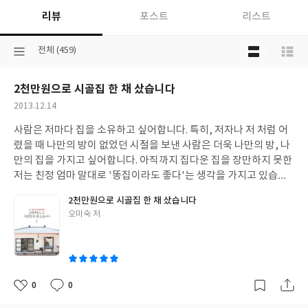
리뷰
포스트
리스트
목
선
전체 (459)
록
택
보
된
기
2천만원으로 시골집 한 채 샀습니다
분
선
류
택
작
2013.12.14
성
사람은 저마다 집을 소유하고 싶어합니다. 특히, 저자나 저 처럼 어
일
렸을 때 나만의 방이 없었던 시절을 보낸 사람은 더욱 나만의 방, 나
만의 집을 가지고 싶어합니다. 아직까지 집다운 집을 장만하지 못한
저는 친정 엄마 말대로 '똥집이라도 좋다'는 생각을 가지고 있습니
다. 남의 집에 세들어 산다는 것은 마음이 편하지 않죠. 돈 주고 사는
2천만원으로 시골집 한 채 샀습니다
집인데도 말이죠. 세들어 살면서 가장 불편한 점은 인테리어를 마음
글
오미숙 저
대로 할 수 없다는 겁니다. 커텐을 달고 싶어도 나중에 제 집을 장만
쓴
할 때 돈 들이자는 마음에 적당히 하게 됩니다. 대충대충 하다보니
이
아름다움을 추구하는 여자의 눈에는 영 '아니올시다'이네요. 도시
는 눈씻고 봐도 싼 곳이라곤 없고 어디 시골쪽으로 눈길을 돌리던 찰
나 이 책을 봤습니다. '돈 천만원만 있으면 땅을 사라'라는 책을 한번
0
0
좋
댓
작
읽곤 땅을 사야지 라는 마음을 갖고 있었는데 땅 보는 눈이 없어 결
아
글
성