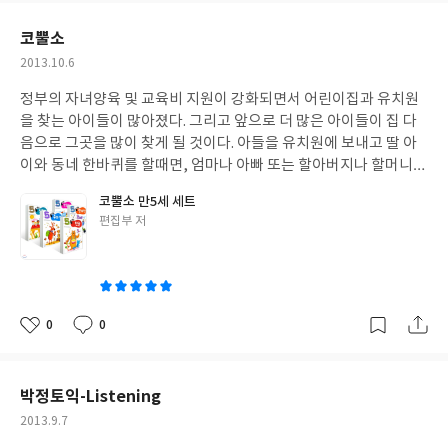
국 집이라도 사고싶은 마음을 여지없이 자극하는 책이었죠. 요즘은
요
일
시골집이라도 2천만원으로 사기엔 힘들텐데 저자는 발품을 판 보람
코뿔소
의 결실을 맺었군요. 한마디로 부럽습니다. 마음같아서 저도 저자가
작
2013.10.6
사는 동네로 이사가고 싶네요. 집값2천5백에 공사비 7천만원대면
성
좀 가능도 하니 더 눈여겨 보게 되고 읽게 됩니다. 혹 미래의 집을 사
정부의 자녀양육 및 교육비 지원이 강화되면서 어린이집과 유치원
일
게되면 이 책이 많은 정보가 될테니까요. 그래서인지 저자는 그에 맞
을 찾는 아이들이 많아졌다. 그리고 앞으로 더 많은 아이들이 집 다
게 집 구매에서 부터 집 공사를 자세하게 설명해주고 있는데요, 집
음으로 그곳을 많이 찾게 될 것이다. 아들을 유치원에 보내고 딸 아
에 대해선 초보인 저지만 집에 대해 좀 더 잘 알게 되었습니다. 뚝딱
이와 동네 한바퀴를 할때면, 엄마나 아빠 또는 할아버지나 할머니
뚝딱 못 박고 망치로 두드리면 다 되는 줄 알았는데 이렇게 세심하게
손을 잡고 어린이집으로 가고 있는 고사리손들을 많이 마주하게 되
코뿔소 만5세 세트
신경써야 하고 집 짓는 것도 다 순서가 있는 줄 몰랐네요. 집을 짓거
는데, 엄마로서 조금 안타까운 마음이 들지 않을 수 없다. 엄마가 직
글
편집부 저
나 아파트를 지어도 초스피드로 짓는 세상이라 집짓는 과정을 보고
장맘이라 그런가? 아니면 어린이집에 가면 뭐라도 조금 배울 수 있
쓴
도 완전히 이해는 되지 않지만 하나하나 단계가 완성되어 갈 때 마다
어 보내는가? 등 질문이 뇌리를 스치면서 딸 아이를 어린이집에 보
이
달라지는 집을 보니 "좋겠다!"라는 말이 연신 나옵니다. 무엇보다
내지 않는 나는 지금 잘 하고 있는가 생각하게 된다. 조기교육이 중
너무 틔지 않고 시골다우면서 현대식이 가미된 집이 사람살기 딱 좋
요시 되고 있는 현실에서 뭐라도 하나 더 가르쳐 주고 싶은 엄마의
게 지은 것 같아요. 저도 시골에 가면 딱 한가지가 탐이 나는데 부엌
마음은 학원이나 그 외 기관에서 제공하는 프로그램을 통해 여실히
0
0
좋
댓
작
의 아궁이에 달린 솥이랍니다. 옛날에는 참 힘들었을 것 같은 여인네
나타난다. 그에 부응하기 위해서인지 삼성출판사에서 취학전 아이
아
글
성
들이 삶이 현대를 살아가는 저에겐 왜이리 탐이 날까요? 그것은 아
들을 대상으로 '코뿔소'라는 새로운 이름의 학습지를 선보였다. 삼
요
일
마 옛추억때문인 것 같아요. 저자도 옛 추억을 잊지 못해 부엌의 아
성출판사 그 명성만큼이나 신임도가 생기는 출판사로 엄마들이 많
박정토익-Listening
궁이를 그대로 살려 재현한 것을 보면 말입니다. 옛 추억을 고스란히
이 알고 있고 아이들 교육에 사용중이다 나 또한 삼성출판사에서 나
작
2013.9.7
간직한 집인 만큼 세심한 관심과 애정이 담겨있고, 인테리어도 잘
오는 스티커북 시리즈를 구매했을 때도 우리집 아이들의 반응은 대
성
어울리는 것 같습니다. 역시 인테리어를 업을 삼고 있어서 그런지 일