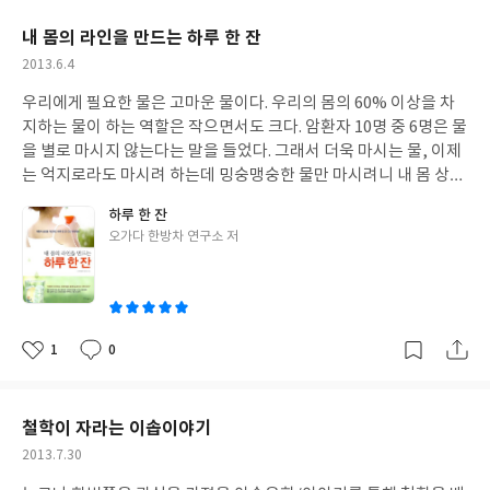
어라는 한과목으로 공부방 개원도 가능하다는 것이 가장 큰 매리트
요
일
이 책 시리즈가 나름대로 내가 원하는 스타일로 구성되어 있어 꾸준
가 있는 것 같다. 이웃집 선생님에서 국내 최고 영어공부방 키즈엔리
내 몸의 라인을 만드는 하루 한 잔
하게 관심을 가지는 책 중 하나인데, 이 책속의 8편은 아이들의 성장
딩의 CEO로 거듭니다. 영어 공부방 하면 당연 영어를 잘하겠지라는
작
2013.6.4
기에 대한 성장통에 대한 이야기다. 차분하게 써내려간 글속에는 기
나의 생각을 깬 그녀, 그녀는 영어를 잘하지 못해도 공부방을 시작
성
승전결이 뚜렷하고 어린시절을 겪은 어른들이라면 똑같은 마음의
했다. 일반적 상식으로 상상할 수 없는 일을 그녀는 시도한 것이다.
우리에게 필요한 물은 고마운 물이다. 우리의 몸의 60% 이상을 차
일
심경을 느꼈으리라 생각된다. 때로는 안타깝고 때로는 훈훈한 공감
그녀는 자신의 경험을 바탕으로 아이디어를 얻고 개척자 정신으로
지하는 물이 하는 역할은 작으면서도 크다. 암환자 10명 중 6명은 물
할 수 있는 이야기들 성장기에 누구나 한번 쯤 느꼈을 내용이라 아이
자신이 원하는 것을 시도한 사람이었다. 남편이 반대해도 한번은 시
을 별로 마시지 않는다는 말을 들었다. 그래서 더욱 마시는 물, 이제
들도 학습용을 떠나서 한번 읽으면 좋을 듯한 책이다.
도해보고 결정을 하는 그녀에게 나는 큰 도전을 느꼈고 그래 안되더
는 억지로라도 마시려 하는데 밍숭맹숭한 물만 마시려니 내 몸 상태
라도 해보자는 마음이 생기는 것 같았다. 물론 지금 현재 당장 영어
가 썩 좋은 상태라 아니라 마시는 물부터 바꿔보려 한다. 내가 아는
하루 한 잔
공부방을 시작할 형편이 못된다 할 지라도 그녀의 불굴의 의지와 도
어떤 아줌마는 약재를 넣고 물을 끓여 마시는데 약간 극성스럽다고
글
오가다 한방차 연구소 저
전 정신을 나도 해보자는 의지로 변화시켜 주는 것 같다. 나의 친언
생각은 들지만 이왕사는 것 건강하게 살면 그 보다 더 좋은 것은 없
쓴
니는 내가 무엇을 한다고 하면 격려해주기 보단 하지마라란 쪽으로
을 듯 하다. 뭐가 좋다는 말은 많이 들었지만 무수한 풍문처럼 직접
이
이야기를 한다. 그래서 시도도 못해보고 포기한적도 많았고 그러기
내 피부에 와 닿지 않으니 이런 책이라도 접해서 정확히 내 몸에 맞
에 시도라는 것을 포기하며 살기도 했다. 그런데 시간이 지나고 보면
는 것이 어떤 것인지 알아야 노력이라도 해 볼 것 같다. 나이가 드니
후회가 된다는 것이다. '안되더라도 한번 해 볼껄' 지금은 안되더라
체력이 극히 떨어지고 쉬이 피곤해지는 내 몸, 피곤하다는 말이 이
1
0
좋
댓
작
도 해보려고 노력 중이다. 공부방에 대한 그녀의 노력과 의지가 돋보
제는 절로 나오니 한 살이라도 어릴 때 몸관리를 좀 해야겠다. 현대
아
글
성
인다. 공부방하면 이웃집 공부방, 편안하고 오는 아이들 가르치는
사회에 비만이 문제로 등극한다. 외국 사람들은 패스트 푸드를 많이
요
일
부담감이 적을 것 같은데, 그녀는 노력하고 또 노력한다. 거실과 방
먹으니 비만이 문제라지만 우리나라까지 문제가 될 줄 몰랐다. 그래
철학이 자라는 이솝이야기
한칸만 있으면 누구나 시작 할 수 있지만 커리어 우먼 처럼 자신을
서 다들 살이 좀 쪘다 싶으면 다이어트에 열을 올리나 보다. 누구는
작
2013.7.30
가꾸고 아이들의 입장에서 생각하고 또 생각한다. 서비스 정신도 투
된장을 희석시킨 물로 살을 뺐다는 말부터 수 많은 이야기가 오고가
성
철한 것 같다. 어른들만 사람으로 대우를 하고 아이들은 우대할 줄
는데 과연 어떤 것이 자기의 체질에 맞는지 궁금도 하다. <하루 한