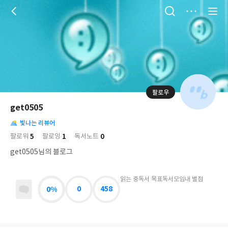
저
장
팔로우
나
의
get0505
님
대
사
의
빛나는 리뷰어
표
락
사
사
배
5
1
0
팔로워
팔로잉
독서노트
진
경
락
get0505님의 블로그
읽는 중
독서 목표
독서모임
내 별점
0%
0
458