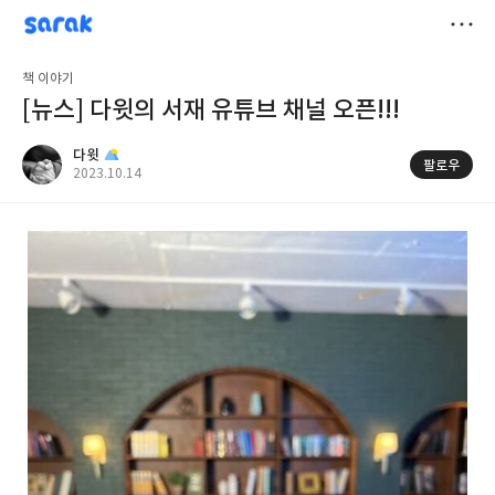
sarak
다윗
저
책 이야기
장
[뉴스] 다윗의 서재 유튜브 채널 오픈!!!
다윗
팔로우
공
2023.10.14
개
작
여
성
부
일