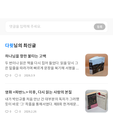
등록
다윗
님의 최신글
하나님을 향한 불타는 고백
두 번이나 읽은 책을 다시 집어 들었다. 읽을 당시 그
은 밑줄을 따라가며 빠르게 문장을 복기해 서평을 남
긴다. 이렇게 한 데에는 이유가 있다. 최근 교회에서
0
0
2026.3.9
좋
댓
작
'기독교 고전 읽기'라는 수업을 개강했다. 올해 처음
아
글
성
부임한 부교역자가 해당 과목을 맡았다. 강의 제목이
요
일
말해주듯이 신앙에 유익을 줄 기독교 고전을 선택해
영화 <파반느> 이후, 다시 읽는 사랑의 본질
한 시즌 동안 읽고 내용을 나누는 수업이다. 그 첫 책
으로 아우구스티누스의 『고백록』이 선정됐다. 소
내가 박민규를 처음 만난 건 대부분의 독자가 그러했
위 '아우구스티누스빠'를 자처하는 나로서는 일 순위
듯이 바로 ‘그’ 작품을 통해서였다. 제8회 한겨레문학
로 수강을 원했으나 도저히 시간대가 맞지 않았다. 아
상은 매우 신선하고 유쾌한 작품에게 돌아갔다. 『삼
0
0
2026.2.26