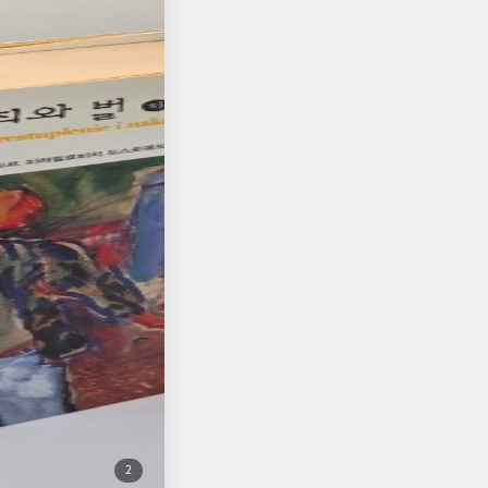
 나름의 확신을 가지
끄덕이면서도 어딘가 조
 매번 같은 이야기를
 오래된 독후감을 고
엇을 사랑하고 있는가.
첨
2
부