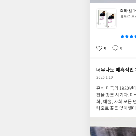
죄와 벌 1
글
표도르 도
쓴
이
0
0
좋
댓
작
아
글
성
요
일
너무나도 매혹적인 
작
2026.1.19
성
흔히 미국의 1920년
일
황을 맛본 시기다. 미
화, 예술, 사회 모든
락으로 끝을 맞이했다
씩 폭발되기 시작했다. 결국 1939년
국 뉴욕을 배경으로 
다. 대략적인 스토리는
이지와 결혼한 사업가다