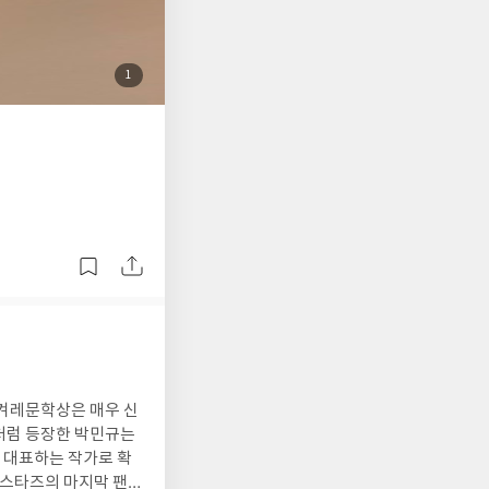
한 이야기가 아니다.
이것이다. 하나님은 단
첨
1
 것을 자신의 영광을
부
된
린 기도, 철학적 방
사
진
자를 빚어 가신 과정이
것이 섭리다. 이것이
점이다. 많은 독자들이
스티누스 사상의 핵심
조의 신비를 묻는다. 하
 사역은 영원 전에 자
ty)의 관점에서 하나
은 물론이고 종교개혁의
 보면 아우구스티누스가
혜에 의한 구원이라는
 대우한다. 종교개혁
한겨레문학상은 매우 신
회복이라고 확신했다.
처럼 등장한 박민규는
 형성한 인물이며, 이
을 대표하는 작가로 확
당대 교부들과 달리 헬
퍼스타즈의 마지막 팬클
저히 라틴 세계의 사