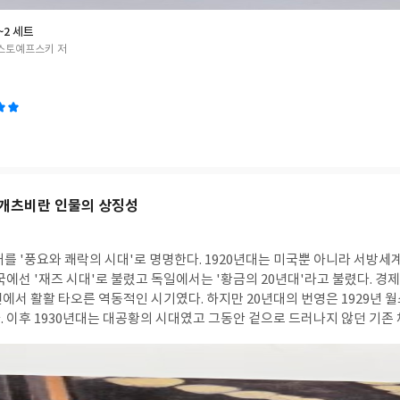
~2 세트
스토예프스키 저
개츠비란 인물의 상징성
대를 '풍요와 쾌락의 시대'로 명명한다. 1920년대는 미국뿐 아니라 서방세
국에선 '재즈 시대'로 불렸고 독일에서는 '황금의 20년대'라고 불렸다. 경
 면에서 활활 타오른 역동적인 시기였다. 하지만 20년대의 번영은 1929년
. 이후 1930년대는 대공황의 시대였고 그동안 겉으로 드러나지 않던 기존
 2차 세계대전으로 이어졌다. 피츠제럴드의 『위대한 개츠비』는 1920년대의 미
한다. 1인칭 화자 닉 캐러웨이가 소설의 실질적 주인공 제이 개츠비를 관찰
 이렇다. 뉴욕의 큰 섬 롱아일랜드에 닉의 대학 동창 톰 뷰캐넌이 살고 있다
. 자신감 넘치지만 건방지고 거만한 성격을 가졌다. 톰은 데이지 몰래(?)