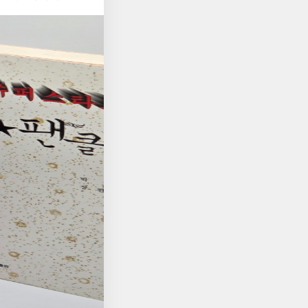
 술술 읽히면서도 절대
사에서 가장 위대한 신
다. 한때 김애란과 더
전 교육을 받았다. 학교
 그리고 그가 발표했던
외우며 언어 감각을 단
『죽은 왕녀를 위한 파
다운 문장을 쓰는 신학
작품이 다시 현재로 호
학이 이렇게까지 아름
재해석되고, 또 다른
정리하자. 앞서 언급한
더욱 노골적으로 소비되
던 한 인간이 훗날 교
화는 영화대로의 해석
읽고 나면 독자는 점차
게 살아 있다. 이 소
 사건들, 학문을 향
이후 자본주의가 양산한
지—그의 생애 곳곳에는
를 통해 위대한 사랑의
 끊어버리지 않으시고,
보다도 지금 더 현실
석을 인도하시고 붙드
리를 둔다. 술술 잘
. 그의 삶을 끝까지
끈다. 작가는 20대
그 은혜를 향해 조용히
를 갖고 있는 세 인물
마를 지닌 소설 속 화
세 인물이 만들어가는 이
는 요한의 멘토링이 화자
 오가는 서사 구도와
의 해석이 가능하다.