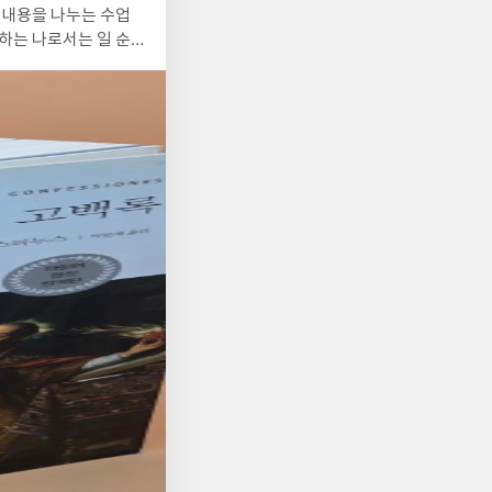
 내용을 나누는 수업
하는 나로서는 일 순
책을 다시 집은 것이
나 세 책을 실제로 읽어
티누스의 고백록은 같은
 고백록은 윤리적 각
신을 고백하는 책이 아
찬가이며, 하나님의 은
 주인공은 아우구스티누
고, 어느 순간 중생을
다. 과거의 크고 작은
 통치하시는 하나님의
했다. 그는 결코 모범
 정욕, 교만—그는 인
결된다. 도스토옙스키
니코프나 『카라마조프
 인간은 생각보다 훨씬
옙스키의 세계와 아우구
달한다. 인간에게 필요