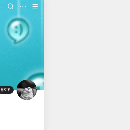
저
장
팔로우
대
표
사
진