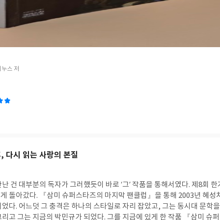
라 구원이며, 그 구원은 오직 은혜로만 주어진다는 걸 말이다. 하나님은 의인을 사용하지
죄인을 변화시켜 사용하신다. 아우구스티누스의 생애는 인간의 가능성에 대
 이야기다. 기독교 신학이 강조하는 가장 위대한 진리 가운데 하나가 바로 
 존재가 아니다. 하나님은 존재의 근원이시며 역사의 절대 주권자이며 모든
. 아우구스티누스의 인생은 이 교리를 설명하는 교과서다. 어머니의 눈물 어
밀라노에서의 회심—그 모든 사건은 우연이 아니다. 그것은 하나님이 한 신학
실패처럼 보이던 사건들이 하나님 손에서는 신학자를 만드는 재료가 된다. 이
누스 저
나님의 영광이다. 책의 후반부에 등장하는 《창세기》 강해는 이 작품의 정
. 갑자기 분위기가 바뀌기 때문이다. 그러나 사실 이 부분이야말로 아우구
기를 단순한 성경 해설로 다루지 않는다. 그는 거기서 시간, 기억, 존재, 창
재하지 않는다. 시간은 하나님이 창조하신 것이다. 그의 내재적이고 필연적인
지혜로운 경륜에 따라 이루어졌다. 시간성의 거부, 즉 영원(永遠, Eterni
하면 성경과 기독교 신학은 절대로 온전히 소화되지 않는다. 아우구스티누스의 위대함은
 않는다. 그의 사상은 이후 서양 신학 전체의 토대를 형성했다. 중세 신학
사상에서 결정적인 영향을 받았다. 특히 칼빈의 『기독교강요』를 읽어
, 다시 읽는 사랑의 본질
 금세 알 수 있다. 인간의 전적 타락, 하나님의 절대 주권, 삼위일체, 은
은 아우구스티누스를 단순히 인용하는 수준을 넘어 사실상 신학적 동지로
난 건 대부분의 독자가 그러했듯이 바로 ‘그’ 작품을 통해서였다. 제8회 
가 새로운 것이 아니라 아우구스티누스가 이미 분명히 가르쳤던 복음의 
게 돌아갔다. 『삼미 슈퍼스타즈의 마지막 팬클럽』을 통해 2003년 혜성
누스는 단순한 교부가 아니다. 그는 서방 교회의 신학적 지형을 결정적으로
이었다. 어느덧 그 충격은 하나의 스타일로 자리 잡았고, 그는 동시대 문학
어질 개혁주의 신학의 중요한 뿌리가 되었다. 흥미롭게도 아우구스티누스는 
그리고 그는 지금의 박민규가 되었다. 그를 지금에 있게 한 작품 『삼미 슈
다. 동방 교부들이 헬라어 문화 속에서 신학을 전개했던 것과 달리 그는 철