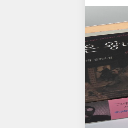
럽』, 소위 ‘삼미’
람이었다. 그는 헬라
가볍지만은 않은 박민
학자 가운데 한 사람이
불어 ‘한국 문단의 미
에서 그는 문장을 암
이 특별한 로맨스가 바
련했다. 그 혹독한 
반느』가 다시 주목받
자가 되었다. 그의 
출되고 있다는 사실은
다운 문장으로 표현될
세대의 관객에게 전달
대로 아우구스티누스의
는 오늘의 환경 속에
회사 최고의 신학자가 
이 있겠지만 원작 소설
깨닫게 된다. 아우구
설은 위대한 사랑의 
한 갈망, 끝없이 이
부조리적 산물을 소설
보이지 않는 손길이 
가치를 이끌어낸다. 
때로는 멀리 돌아가게
적으로 다가온다. 또한
시며 마침내 한 신학자
읽히지만 이야기 전반에
붙드신 하나님이 서 계
성장소설의 형식으로 
이 이야기 전개의 핵심
자 ‘나’와 백화점 아
야기다. ‘그녀’에 대
‘나’의 독백적 서술을
멀티 엔딩을 통한 반