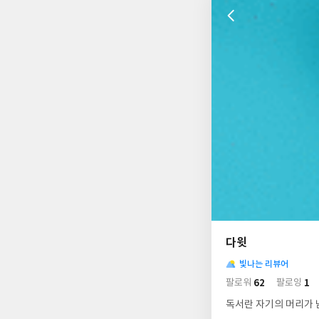
나
의
다윗
님
사
의
빛나는 리뷰어
락
사
배
62
1
팔로워
팔로잉
경
락
독서란 자기의 머리가 