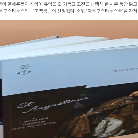
목이 말해주듯이 신앙에 유익을 줄 기독교 고전을 선택해 한 시즌 동안 읽고
 아우구스티누스의 『고백록』이 선정됐다. 소위 '아우구스티누스빠'를 자처
도저히 시간대가 맞지 않았다. 아쉬웠다. 이런 배경에서 책장에 꽂혀 있던 
이다. 서양 고전 가운데 흔히 “세계 3대 고백록”이라는 말이 회자된다. 그러
현은 격에 맞지 않은 문학적 관습에 불과하다는 것을 알게 된다. 아우구스
아니다. 장 자크 루소의 고백록이 인간 자아의 노출이라면, 레프 톨스토이의
나 아우구스티누스의 작품은 그 차원을 단숨에 넘어선다. 이 책은 인간이 자
인간 존재 전체가 해석되는 책이다. 그래서 이 책은 하나님을 향한 신학적 
언이다. 아우구스티누스의 『고백록』을 세 번 읽으며 깨달았다. 이 책의
. 주인공은 하나님이다. 아우구스티누스 자신이 범죄하고 넘어지고 시험 들
 살아간다. 그러나 정작 아우구스티누스의 관점은 일관되게 외부로 향해 있
이루기 위한 하나님의 구체적 섭리였다는 것이다. 보존하시고 운행하시고
록』은 오독되기 쉽다. 아우구스티누스의 삶은 실패와 방황의 연속이다. 그는
았고 명예를 탐했으며, 한때는 이단 사상 속에서 진리를 찾겠다고 헤매기도 
 오히려 그는 자신의 과거를 가차 없이 폭로한다. 사소한 도둑질, 허영심,
금도 미화하지 않는다. 이 대목은 자연스럽게 도스토옙스키의 소설들과 연
장 어두운 심연을 집요하게 파고들었던 작가다. 『죄와 벌』의 라스콜리
들이 보여주듯, 그는 인간의 죄와 자기 기만을 조금도 낭만화하지 않는다.
 인간 스스로의 힘으로는 결코 극복되지 않는다. 바로 이 지점에서 도스토
로 만난다. 인간 내면의 심연을 끝까지 내려가 보면 결국 하나의 진리에 도