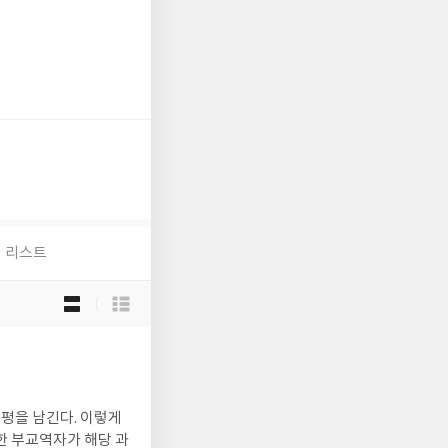
리스트
목
록
보
기
선
택
서평을 남긴다. 이렇게
임한 부교역자가 해당 과