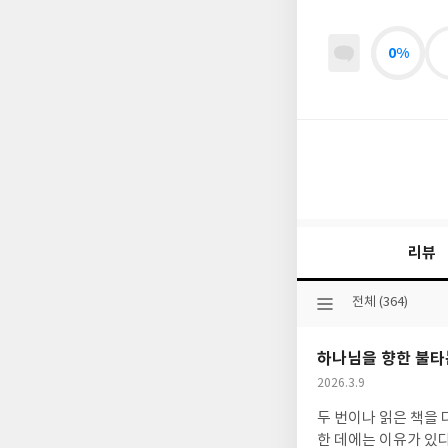
0%
리뷰
선
전체 (364)
택
된
하나님을 향한 불타
분
류
작
2026.3.9
성
두 번이나 읽은 책을 
일
한 데에는 이유가 있다