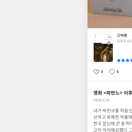
한 것은 도덕적 개선이 아니
않으신다. 하나님은 
하나님의 주권에 대한
순히 인간을 도와주는
위해 섭리하는 분이다
황, 학문적 갈망, 
고백록
다. 인간의 눈에는 
글
아우구스티
주권이다. 이것이 하
쓴
이
이 부분에서 당황한다
이다. 그는 창조 이야
나님은 시간 안에 존
0
0
신의 지극히 거룩하고 
좋
댓
작
아
글
성
님의 일하심을 이해하지 못
요
일
그의 시대에서 끝나지
신학자들까지도 그의 
영화 <파반느> 이후
얼마나 자주 호출되는지
작
2026.2.26
핵심의 교리에서 칼빈
성
내가 박민규를 처음 만
일
자들은 자신들의 교리
선하고 유쾌한 작품에
이 점에서 아우구스티
한국 문단에 큰 충격
후 수 세기 동안 이
고히 자리매김했다. 
라어를 거의 알지 못했