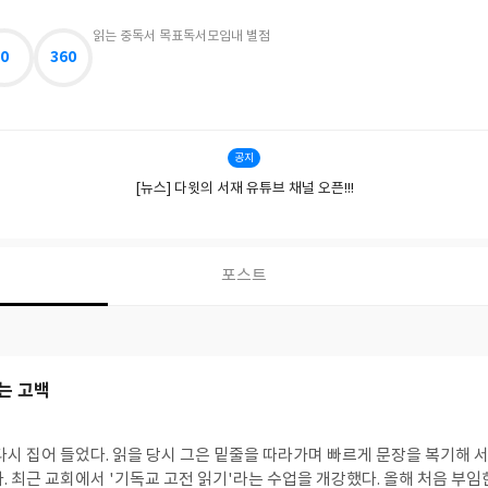
읽는 중
독서 목표
독서모임
내 별점
0
360
공지
[뉴스] 다윗의 서재 유튜브 채널 오픈!!!
포스트
는 고백
다시 집어 들었다. 읽을 당시 그은 밑줄을 따라가며 빠르게 문장을 복기해 
. 최근 교회에서 '기독교 고전 읽기'라는 수업을 개강했다. 올해 처음 부