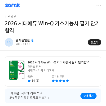
sarak
유치원일진
저
기본 리뷰
장
2026 시대에듀 Win-Q 가스기능사 필기 단기
합격
유치원일진
팔로우
작
2025.11.19
성
일
2026 시대에듀 Win-Q 가스기능사 필기 단기합격
글
허판효 편저
쓴
시대고시기획 시대교육
이
평균
유치원일진
10 (9)
[애드온]
사락에 리뷰 쓰고
구매하기
3% 무한적립 받으세요
더보기