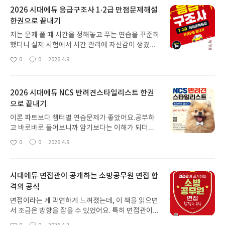
2026 시대에듀 응급구조사 1·2급 만점문제해설
한권으로 끝내기
저는 문제 풀 때 시간을 정해놓고 푸는 연습을 꾸준히
했더니 실제 시험에서 시간 관리에 자신감이 생겼어
요. 긴장해서 문제를 제대로 못 읽는 경우도 줄었고,
0
0
2026.4.9
좋
댓
작
덕분에 막판에 찍는 문제 없이 풀 수 있었거든요.특히
아
글
성
법규 부분은 헷갈리는 내용이 많았는데, 이 책에 표로
요
일
잘 정리되어 있어서 암기하기 편했어요. 비슷한 법 조
2026 시대에듀 NCS 반려견스타일리스트 한권
항들을 비교하면서 보니까 확실히 머릿속에 오래 남
으로 끝내기
더라고요.핵심 키워드만 빠르게 훑어볼 수 있게 정리
된 부분도 좋았어요. 시험 당일 아침에 그거 보면서
이론 파트보다 챕터별 연습문제가 좋았어요.공부하
최종 점검했는데, 기억이 잘 안 났던 부분들이 다시
고 바로바로 풀어보니까 암기보다는 이해가 되더라
떠올라서 안심이 됐습니다.
고요.헷갈리는 부분은 해설 보면서 다시 정리하니까
0
0
2026.4.9
좋
댓
작
확실히 머리에 남았어요.그림이랑 사진 자료가 많은
아
글
성
것도 좋았어요.강아지 골격이나 미용 도구 같은 거 글
요
일
로만 보면 헷갈리는데, 그림 보면서 하니까 훨씬 이해
시대에듀 면접관이 공개하는 소방공무원 면접 합
가 잘 됐어요.특히 도구 관리 순서 같은 건 그림 덕분
격의 공식
에 쉽게 외웠어요.모의고사 3회분은 마지막 점검용
으로 딱이었어요.실제 시험처럼 풀어보면서 시간 배
면접이라는 게 막연하게 느껴졌는데, 이 책을 읽으면
분 연습도 하고, 부족한 부분 체크도 하고요.덕분에
서 조금은 방향을 잡을 수 있었어요. 특히 면접관이
시험 당일 긴장 덜 하고 편하게 볼 수 있었어요.
어떤 부분을 중요하게 생각하는지, 어떤 자세로 임해