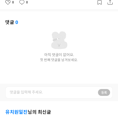
0
0
좋
댓
작
아
글
성
요
일
댓글
0
아직 댓글이 없어요.
첫 번째 댓글을 남겨보세요.
등록
유치원일진
님의 최신글