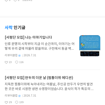
0
0
2026.4.2
좋
댓
작
야 하는지 알게 된 게 큰 도움이 됐거든요.예상 질문
아
글
성
과 답변이 꽤 구체적으로 제시되어 있어서 좋았어요.
요
일
단순히 답변을 외우는 게 아니라, 그걸 참고해서 나만
의 스토리를 만들어보는 연습을 할 수 있었거든요. 실
제 면접처럼 혼자 말해보는 연습도 꾸준히 해야겠다
고 생각했어요.최신 면접 후기가 실려있어서 분위기
사락
인기글
를 파악하는 데 도움이 됐어요. 면접 준비하면서 불안
했는데, 실제 후기를 보니까 조금은 안심이 되더라구
[서평단 모집] 나는 이야기입니다
요.
인류 문명의 시작부터 지금 이 순간까지, 이야기는 어
떻게 우리 곁에 머물러 왔을까요. 구전에서 동굴 벽화
와 점토판을 거쳐 종이와 책으로, 그리고 오늘날 수천
별
리뷰어클럽
2026.7.31
권의 인쇄본으로 이어지는 이야기의 여정을 따라가
명
작
23
116
는 그림책입니다. 때로는 즐거움을, 때로는 위로를,
좋
댓
작
성
아
글
성
때로는 두려움의 대상이 되기도 했던 이야기가 우리
일
요
일
일상에 어떻게 녹아들어 있는지 되짚어보며 이야기
가 지닌 본질적 가치와 이야기를 누리는 기쁨을 다시
[서평단 모집] 만두의 더운 날 (찜통더위 에디션)
발견하게 합니다.나는 이야기입니다글쓴이댄 야카리
지독한 찜통더위에 녹아내리는 여름날, 주인공 만두가 우연히 발견
노 글/유수현 역출판사소원나무 예스24 바로가기 닫
한 곳은 바로 시원한 냉면 수영장이었습니다. 윤식이 작가 특유의 유
기모집인원 : 10명신청기간 : 2026.07.31 ~ 2026.0
머러스한 캐릭터와 밝은 색감으로 그려낸 이 국내 창작 그림책은 무
8.04발표일자 : 2026.08.06리뷰 작성기한 : 도서/상
별
리뷰어클럽
2026.7.31
더위에 지친 독자들에게 상상만으로도 더위가 싹 가시는 통쾌한 탈출
명
작
품 받고 2주 이내 ▶ 주소/연락처 업데이트 : 신청 전
29
139
구를 선사합니다. 소원나무 베스트셀러 시리즈의 세 번째 이야기로,
좋
댓
작
성