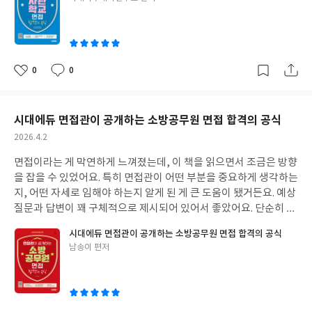
아요. 군 관련 지식이나 시사 상식도 꼼꼼하게 정리되어 있어서 면접
쓴
준비 시간을 확실히 줄여줄 것 같아요.
이
0
0
좋
댓
작
아
글
성
요
일
시대에듀 면접관이 공개하는 소방공무원 면접 합격의 공식
작
2026.4.2
성
면접이라는 게 막연하게 느껴졌는데, 이 책을 읽으면서 조금은 방향
일
을 잡을 수 있었어요. 특히 면접관이 어떤 부분을 중요하게 생각하는
지, 어떤 자세로 임해야 하는지 알게 된 게 큰 도움이 됐거든요. 예상
질문과 답변이 꽤 구체적으로 제시되어 있어서 좋았어요. 단순히 답
변을 외우는 게 아니라, 그걸 참고해서 나만의 스토리를 만들어보는
시대에듀 면접관이 공개하는 소방공무원 면접 합격의 공식
연습을 할 수 있었거든요. 실제 면접처럼 혼자 말해보는 연습도 꾸준
글
남송이 편저
히 해야겠다고 생각했어요. 최신 면접 후기가 실려있어서 분위기를
쓴
파악하는 데 도움이 됐어요. 면접 준비하면서 불안했는데, 실제 후
이
기를 보니까 조금은 안심이 되더라구요.