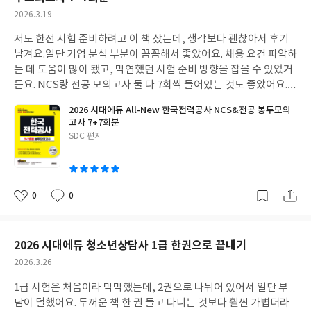
작
2026.3.19
성
저도 한전 시험 준비하려고 이 책 샀는데, 생각보다 괜찮아서 후기
일
남겨요.
일단 기업 분석 부분이 꼼꼼해서 좋았어요. 채용 요건 파악하
는 데 도움이 많이 됐고, 막연했던 시험 준비 방향을 잡을 수 있었거
든요. NCS랑 전공 모의고사 둘 다 7회씩 들어있는 것도 좋았어요.
특히 해설이 자세해서 혼자 공부하는 저한테는 든든한 지원군 같았
2026 시대에듀 All-New 한국전력공사 NCS&전공 봉투모의
죠. 온라인 모의고사도 풀어봤는데, 실제 시험처럼 긴장감도 느껴지
고사 7+7회분
고 좋더라고요. 이걸로 마무리 점검하면 딱 좋을 것 같아요.
글
SDC 편저
쓴
이
0
0
좋
댓
작
아
글
성
요
일
2026 시대에듀 청소년상담사 1급 한권으로 끝내기
작
2026.3.26
성
1급 시험은 처음이라 막막했는데, 2권으로 나뉘어 있어서 일단 부
일
담이 덜했어요. 두꺼운 책 한 권 들고 다니는 것보다 훨씬 가볍더라