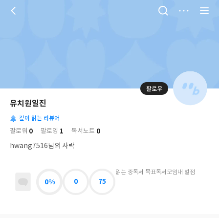
저
장
팔로우
나
의
유치원일진
님
대
사
의
깊이 읽는 리뷰어
표
락
사
사
배
0
1
0
팔로워
팔로잉
독서노트
진
경
락
hwang7516님의 사락
읽는 중
독서 목표
독서모임
내 별점
0%
0
75