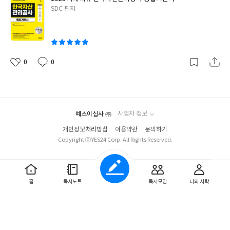
이 나왔을 때 당황하지 않고 풀 수 있었던 것 같아요. 모의고사도 4회
글
SDC 편저
나 있어서 시간 분배 연습하기에도 괜찮았어요.
쓴
이
0
0
좋
댓
작
아
글
성
요
일
예스이십사 ㈜
사업자 정보
개인정보처리방침
이용약관
문의하기
Copyright ⓒYES24 Corp. All Rights Reserved.
홈
독서노트
독서모임
나의 사락