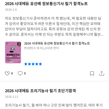
2026 시대에듀 유선배 정보통신기사 필기 합격노트
작
2026.3.4
성
저도 정보통신기사 준비하면서 이 책 봤는데, 딱 필요한 내용만 담
일
겨 있어서 좋았어요.
두꺼운 이론서 질색인데, 이건 핵심만 요약돼
있어서 부담이 덜하더라고요. 특히 유튜브 강의 연계된 게 신의 한
수 같아요. 혼자서는 이해 안 되는 부분도 쏙쏙 설명해주니까 훨씬
수월했어요. 기출 유형 분석해놓은 것도 도움이 많이 됐어요. 근데
2026 시대에듀 유선배 정보통신기사 필기 합격노트
최신 경향 반영된 문제는 좀 부족한 것 같아서 아쉬웠어요. 그래도
글
변세현(수.재.비),손대호 편저
기본 다지기에는 이만한 책 없는 것 같아요.
쓴
이
0
0
좋
댓
작
아
글
성
요
일
2026 시대에듀 조리기능사 필기 초단기합격
작
2026.3.11
성
조리기능사 필기, 뭘 봐야 하나 고민 진짜 많이 했거든요. 여러 후기
일