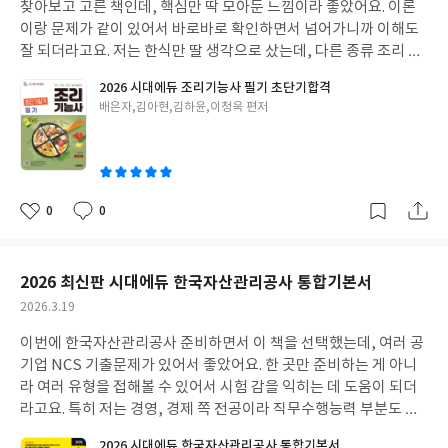
찾아보고 고른 책인데, 핵심만 딱 모아둔 느낌이라 좋았어요. 이론
이랑 문제가 같이 있어서 바로바로 확인하면서 넘어가니까 이해도
잘 되더라고요.
저는 한식만 딸 생각으로 샀는데, 다른 종류 조리 이
론도 같이 있어서 좋았어요. 혹시 나중에 다른 거 도전할 때도 도움
2026 시대에듀 조리기능사 필기 초단기합격
될 것 같고요. 기출 복원 문제 풀어보면서 감 잡으니까 훨씬 낫더라
글
배은자,김아현,김하윤,이청욱 편저
고요. CBT 모의고사도 있어서 시험 전에 긴장 풀기 좋았어요.
쓴
이
0
0
좋
댓
작
아
글
성
요
일
2026 최신판 시대에듀 한국자산관리공사 통합기본서
작
2026.3.19
성
이번에 한국자산관리공사 준비하면서 이 책을 선택했는데, 여러 공
일
기업 NCS 기출문제가 있어서 좋았어요. 한 곳만 준비하는 게 아니
라 여러 유형을 접해볼 수 있어서 시험 감을 익히는 데 도움이 되더
라고요.
특히 저는 경영, 경제 쪽 전공이라 직무수행능력 부분도 꼼
꼼히 봤어요. 예상 문제들이 꽤 있어서, 실제 시험에서 비슷한 유형
2026 시대에듀 한국자산관리공사 통합기본서