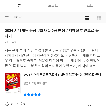
리뷰
포스트
리스트
목
선
전체 (65)
록
택
보
된
기
2026 시대에듀 응급구조사 1·2급 만점문제해설 한권으로 끝
분
선
류
내기
택
작
2026.4.9
성
저는 문제 풀 때 시간을 정해놓고 푸는 연습을 꾸준히 했더니 실제
일
시험에서 시간 관리에 자신감이 생겼어요. 긴장해서 문제를 제대로
못 읽는 경우도 줄었고, 덕분에 막판에 찍는 문제 없이 풀 수 있었거
든요. 특히 법규 부분은 헷갈리는 내용이 많았는데, 이 책에 표로 잘
정리되어 있어서 암기하기 편했어요. 비슷한 법 조항들을 비교하면
2026 시대에듀 응급구조사 1·2급 만점문제해설 한권으로 끝내
서 보니까 확실히 머릿속에 오래 남더라고요. 핵심 키워드만 빠르게
기
훑어볼 수 있게 정리된 부분도 좋았어요. 시험 당일 아침에 그거 보
글
응급의료연구회 편저
면서 최종 점검했는데, 기억이 잘 안 났던 부분들이 다시 떠올라서
쓴
안심이 됐습니다.
이
0
0
좋
댓
작