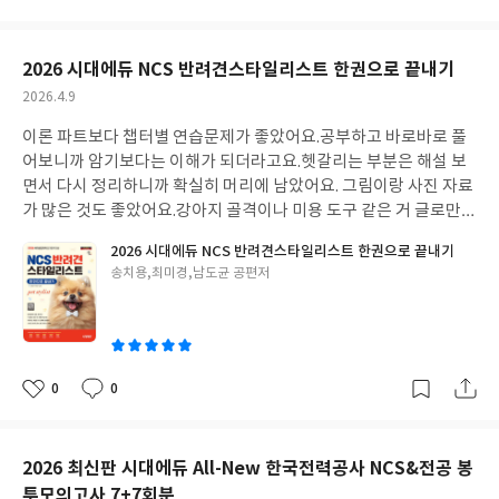
아
글
성
요
일
2026 시대에듀 NCS 반려견스타일리스트 한권으로 끝내기
작
2026.4.9
성
이론 파트보다 챕터별 연습문제가 좋았어요.공부하고 바로바로 풀
일
어보니까 암기보다는 이해가 되더라고요.헷갈리는 부분은 해설 보
면서 다시 정리하니까 확실히 머리에 남았어요. 그림이랑 사진 자료
가 많은 것도 좋았어요.강아지 골격이나 미용 도구 같은 거 글로만
보면 헷갈리는데, 그림 보면서 하니까 훨씬 이해가 잘 됐어요.특히
2026 시대에듀 NCS 반려견스타일리스트 한권으로 끝내기
도구 관리 순서 같은 건 그림 덕분에 쉽게 외웠어요. 모의고사 3회분
글
송치용,최미경,남도균 공편저
은 마지막 점검용으로 딱이었어요.실제 시험처럼 풀어보면서 시간
쓴
배분 연습도 하고, 부족한 부분 체크도 하고요.덕분에 시험 당일 긴
이
장 덜 하고 편하게 볼 수 있었어요.
0
0
좋
댓
작
아
글
성
요
일
2026 최신판 시대에듀 All-New 한국전력공사 NCS&전공 봉
투모의고사 7+7회분