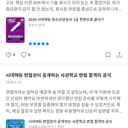
고요. 핵심 이론 파트에서 기출 표시가 되어 있는 게 좋았어요. 뭐가
중요한지 감이 잘 안 왔는데, 표시된 부분을 중심으로 공부하니까
효율적으로 시간을 쓸 수 있었어요. `더 알아보기` 부분도 꼼꼼하
2026 시대에듀 청소년상담사 1급 한권으로 끝내기
게 읽어봤는데, 이론적인 배경을 더 깊이 이해하는 데 도움이 됐어
글
문두식 편저
요. 선택 과목 팁도 챙겨보세요. 저자님이 알려주시는 과목별 학습
쓴
방법이 꽤 유용하더라고요.
이
0
0
좋
댓
작
아
글
성
요
일
시대에듀 면접관이 공개하는 사관학교 면접 합격의 공식
작
2026.3.26
성
면접이라는 압박감 때문에 숨 막힐 것 같았는데, 이 책 덕분에 조금
일
은 안심이 됐어요.막연하게만 생각했던 면접 준비를 어떻게 시작해
야 할지, 어떤 부분을 집중해야 할지 방향을 잡을 수 있었거든요. 특
히, 예상 질문과 답변 파트는 정말 유용했어요.단순히 답변을 외우
는 게 아니라, 답변을 구성하는 틀을 배울 수 있어서 좋았어요. 덕분
시대에듀 면접관이 공개하는 사관학교 면접 합격의 공식
에 어떤 질문이 나와도 당황하지 않고 제 생각을 말할 수 있을 것 같
글
시대특수대학연구소 편저