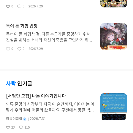
봐도 봐도 모르겠다. 단서가 너무 적거나, 너무 ㅅ산
0
0
2026.7.29
좋
댓
작
만하게 충분하거나. 참으로 재미있던 만화였는데, 대
아
글
성
체 어쩌다 이렇게 되었을까
요
일
독이 든 화형 법정
독ㄷ이 든 화형 법정. 다른 누군가를 증명하기 위해
진실을 밝히는 소녀와 자신의 죽음을 모면하기 위해
추리를 전개하는 또 다른 소녀. 참으로 아름답고 매혹
0
0
2026.7.29
좋
댓
작
적인 라이벌 구조가 아닌가! 참으로 재미있도다! 사
아
글
성
카키바야시 메이의 신작이 나오길
요
일
사락
인기글
[서평단 모집] 나는 이야기입니다
인류 문명의 시작부터 지금 이 순간까지, 이야기는 어
떻게 우리 곁에 머물러 왔을까요. 구전에서 동굴 벽화
와 점토판을 거쳐 종이와 책으로, 그리고 오늘날 수천
별
리뷰어클럽
2026.7.31
권의 인쇄본으로 이어지는 이야기의 여정을 따라가
명
작
23
115
는 그림책입니다. 때로는 즐거움을, 때로는 위로를,
좋
댓
작
성