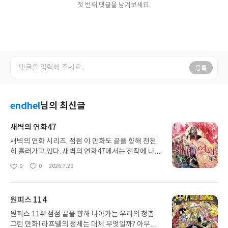
첫 번째 댓글을 남겨보세요.
등록
endhel
님의 최신글
새벽의 연화47
새벽의 연화 시리즈. 점점 이 만화도 끝을 향해 천천
히 흘러가고 있다. 새벽의 연화47에서는 전작에 나왔
던 갈등과 긴장이 그대로 유지되고 흐르고 있다. 슬프
0
0
2026.7.29
좋
댓
작
면서도 깊은 무언가를 그리는 이 만화. 대체 어떤 식
아
글
성
으로 끝날지 기대하며 본다..
요
일
원피스 114
원피스 114! 점점 끝을 향해 나아가는 우리의 청춘
그린 만화! 라프텔의 정체는 대체 무엇일까? 아무리