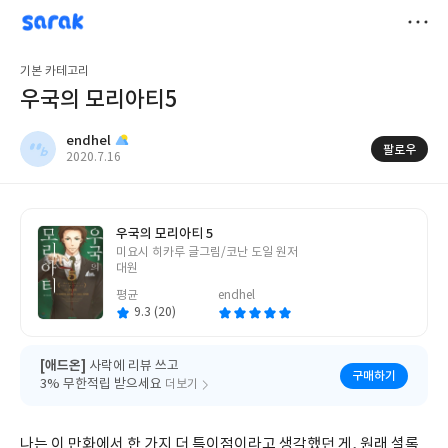
sarak
endhel
저
기본 카테고리
장
우국의 모리아티5
endhel
팔로우
작
2020.7.16
성
일
우국의 모리아티 5
글
미요시 히카루 글그림/코난 도일 원저
쓴
대원
이
평균
endhel
9.3 (20)
[애드온]
사락에 리뷰 쓰고
구매하기
3% 무한적립 받으세요
더보기
나는 이 만화에서 한 가지 더 특이점이라고 생각했던 게, 원래 셜록