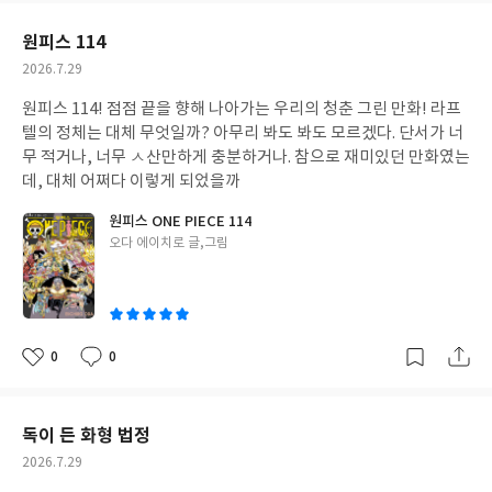
요
일
원피스 114
작
2026.7.29
성
원피스 114! 점점 끝을 향해 나아가는 우리의 청춘 그린 만화! 라프
일
텔의 정체는 대체 무엇일까? 아무리 봐도 봐도 모르겠다. 단서가 너
무 적거나, 너무 ㅅ산만하게 충분하거나. 참으로 재미있던 만화였는
데, 대체 어쩌다 이렇게 되었을까
원피스 ONE PIECE 114
글
오다 에이치로 글,그림
쓴
이
0
0
좋
댓
작
아
글
성
요
일
독이 든 화형 법정
작
2026.7.29
성