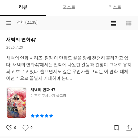
리뷰
포스트
리스트
목
선
전체 (2,138)
록
택
보
된
기
새벽의 연화47
분
선
류
택
작
2026.7.29
성
새벽의 연화 시리즈. 점점 이 만화도 끝을 향해 천천히 흘러가고 있
일
다. 새벽의 연화47에서는 전작에 나왔던 갈등과 긴장이 그대로 유지
되고 흐르고 있다. 슬프면서도 깊은 무언가를 그리는 이 만화. 대체
어떤 식으로 끝날지 기대하며 본다..
새벽의 연화 47
글
미즈호 쿠사나기 글그림
쓴
이
0
0
좋
댓
작
아
글
성