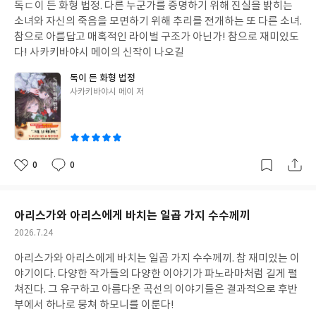
독ㄷ이 든 화형 법정. 다른 누군가를 증명하기 위해 진실을 밝히는
일
소녀와 자신의 죽음을 모면하기 위해 추리를 전개하는 또 다른 소녀.
참으로 아름답고 매혹적인 라이벌 구조가 아닌가! 참으로 재미있도
다! 사카키바야시 메이의 신작이 나오길
독이 든 화형 법정
글
사카키바야시 메이 저
쓴
이
0
0
좋
댓
작
아
글
성
요
일
아리스가와 아리스에게 바치는 일곱 가지 수수께끼
작
2026.7.24
성
아리스가와 아리스에게 바치는 일곱 가지 수수께끼. 참 재미있는 이
일
야기이다. 다양한 작가들의 다양한 이야기가 파노라마처럼 길게 펼
쳐진다. 그 유구하고 아름다운 곡선의 이야기들은 결과적으로 후반
부에서 하나로 뭉쳐 하모니를 이룬다!