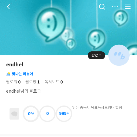
저
장
팔로우
나
의
endhel
님
대
사
의
빛나는 리뷰어
표
락
사
사
배
0
1
0
팔로워
팔로잉
독서노트
진
경
락
endhel님의 블로그
읽는 중
독서 목표
독서모임
내 별점
0%
0
999+