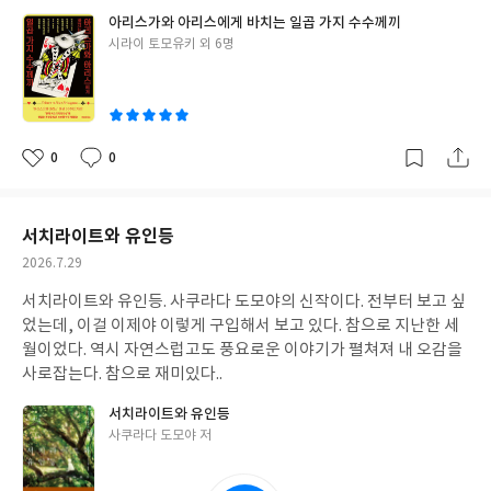
아리스가와 아리스에게 바치는 일곱 가지 수수께끼
글
시라이 토모유키 외 6명
쓴
이
0
0
좋
댓
작
아
글
성
요
일
서치라이트와 유인등
작
2026.7.29
성
서치라이트와 유인등. 사쿠라다 도모야의 신작이다. 전부터 보고 싶
일
었는데, 이걸 이제야 이렇게 구입해서 보고 있다. 참으로 지난한 세
월이었다. 역시 자연스럽고도 풍요로운 이야기가 펼쳐져 내 오감을
사로잡는다. 참으로 재미있다..
서치라이트와 유인등
글
사쿠라다 도모야 저
쓴
이