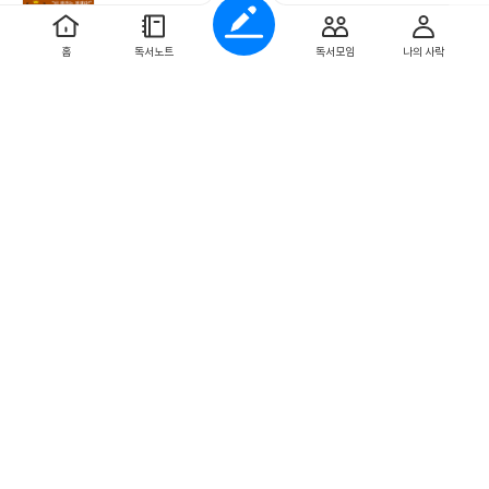
홈
독서노트
독서모임
나의 사락
0
0
좋
댓
작
아
글
성
요
일
투명한 나선
작
2026.7.24
성
오랜만에 나온 히가시노 게이고의 저작이다. 투명한 나선. 이 책은
일
또 무엇을 이야기할까. 기대하며 보고 있다. 오랜만에 보는 히가시노
게이고 시리즈. 탐정 갈릴레오, 유가와 마나부는 대체 어떤 말할 수
없는 비밀을 가슴 속에 담아두고 있을까.
투명한 나선
글
히가시노 게이고 저
쓴
이
0
0
좋
댓
작
아
글
성