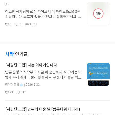
거임? 솩스.. 너무좋구요 수가 뒤로는 처음인것도 좋
파
음 음 냠냠굿 비행으로 생축해주겟다는 거 보면서 낭
만적이내.. 햇지만 한편으로는 실제 기장들이 이런식
이소한 작가님이 쓰신 파이브 바이 파이브(5x5) 3권
으로 꼬시거나 프로포즈할라나? 싶어져서 약간 재밋
리뷰입니다. 스포가 있을 수 있으니 유의해주세요. 아
엇습니다
니진짜 뭔.. 얘들아 뭔.. 지훈아 지금 말하면서도 이상
0
0
2023.5.11
좋
댓
작
하지 않니 .. 걍 사랑인데?... 지훈이의 자각이 늦는 이
아
글
성
유가 궁금해요 선욱이 앞에서 성적으로 두근거린적
요
일
이1도없어서? 근데질투는뭐임,.. ㅠ 학창시절 옆친구
관련해서는 참 선욱이 죄가 깊다는 말밖에 못하겟음
죄많은남자 걍 서술된 건만 6명쯤 되는듯 아니 선욱
이 잘못이아님 눈치없는 지훈이 잘못도 크다.
사락
인기글
[서평단 모집] 나는 이야기입니다
인류 문명의 시작부터 지금 이 순간까지, 이야기는 어
떻게 우리 곁에 머물러 왔을까요. 구전에서 동굴 벽화
와 점토판을 거쳐 종이와 책으로, 그리고 오늘날 수천
별
리뷰어클럽
2026.7.31
권의 인쇄본으로 이어지는 이야기의 여정을 따라가
명
작
23
112
는 그림책입니다. 때로는 즐거움을, 때로는 위로를,
좋
댓
작
성
아
글
성
때로는 두려움의 대상이 되기도 했던 이야기가 우리
일
요
일
일상에 어떻게 녹아들어 있는지 되짚어보며 이야기
가 지닌 본질적 가치와 이야기를 누리는 기쁨을 다시
[서평단 모집] 만두의 더운 날 (찜통더위 에디션)
발견하게 합니다.나는 이야기입니다글쓴이댄 야카리