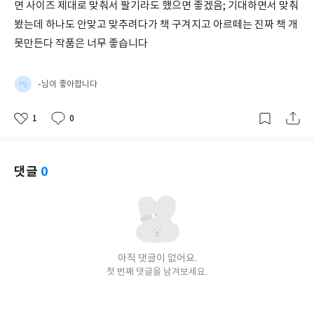
면 사이즈 제대로 맞춰서 팔기라도 했으면 좋겠음; 기대하면서 맞춰
봤는데 하나도 안맞고 맞추려다가 책 구겨지고 아르떼는 진짜 책 개
못만든다 작품은 너무 좋습니다
-
님이 좋아합니다
1
0
좋
댓
작
아
글
성
요
일
댓글
0
아직 댓글이 없어요.
첫 번째 댓글을 남겨보세요.