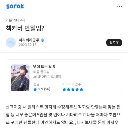
sarak
어리버리공주
저
기본 카테고리
장
책커버 먼일임?
어리버리공주
팔로우
작
2023.12.16
성
일
낮에 뜨는 달 5
글
헤윰 글그림
쓴
artePOP(아르테팝)
이
평균
어리버리공주
9.9 (56)
신표지랑 새 일러스트 멋지게 수정해주신 작화랑 단행본에 맞는 편
집 등 너무 좋은데 5권을 몇 년이나 기다려오고 나올 때마다 초판으
로 구매한 팬들한테 미안하지도 않나요,, 다시보내줄 돈이 아까우