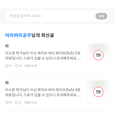
등록
어리버리공주
님의 최신글
파
이소한 작가님이 쓰신 파이브 바이 파이브(5x5) 5권
리뷰입니다. 스포가 있을 수 있으니 유의해주세요. 이
둘 삽질한거 너무 아까워서 눈물남 그만큼 서로가 소
0
0
2023.5.13
좋
댓
작
중했으니까 본인들이 할 수 있는 최선으로.. 도망? ..
아
글
성
쳣나.. 암튼그럴텐데 사실은 쌍방향이라 just 삽질이
요
일
엇던거임,,,,,ㅋ.ㅠ 지훈이ㅇ시점으로 보니까 더 환장
파
하겟네요. 그렇게 암튼 이어졋는데 선욱이 냅다 병걸
리니까 각오는 햇으면서도 너무 야속함 왜이러는겁
이소한 작가님이 쓰신 파이브 바이 파이브(5x5) 4권
닙키카 작가님
리뷰입니다. 스포가 있을 수 있으니 유의해주세요. 찢
엇다.,,,, 이지훈 이쉐끼 뭐임? 5권 목차보니까 봐야지
0
0
2023.5.11
좋
댓
작
정확히 알 수 잇겟지만 그 중딩때 영화볼때햇던 미친
아
글
성
fox짓이 무자각 플러팅이아니라 사실은 자각이엇던
요
일