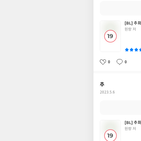
일
[BL] 추
글
원랑 저
쓴
이
0
0
좋
댓
작
아
글
성
요
일
추
작
2023.5.6
성
일
[BL] 추
글
원랑 저
쓴
이