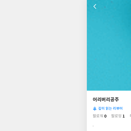
나
의
어리버리공주
님
사
의
깊이 읽는 리뷰어
락
사
배
0
1
팔로워
팔로잉
경
락
.