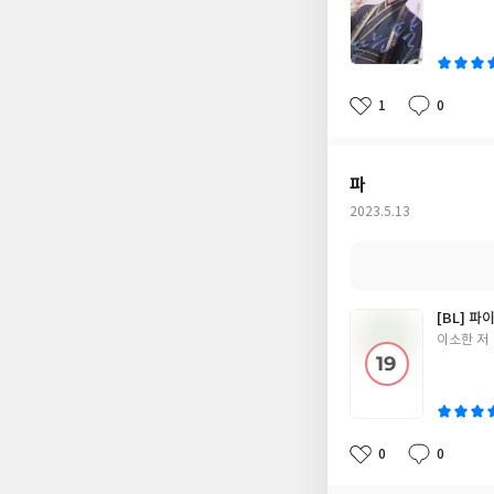
쓴
이
1
0
좋
댓
작
아
글
성
요
일
파
작
2023.5.13
성
일
[BL] 파
글
이소한 저
쓴
이
0
0
좋
댓
작
아
글
성