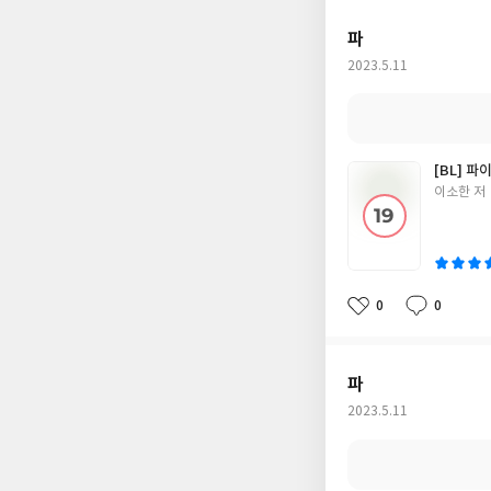
요
일
파
작
2023.5.11
성
일
[BL] 파
글
이소한 저
쓴
이
0
0
좋
댓
작
아
글
성
요
일
파
작
2023.5.11
성
일