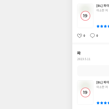
[BL] 파
글
이소한 저
쓴
이
0
0
좋
댓
작
아
글
성
요
일
파
작
2023.5.11
성
일
[BL] 파
글
이소한 저
쓴
이