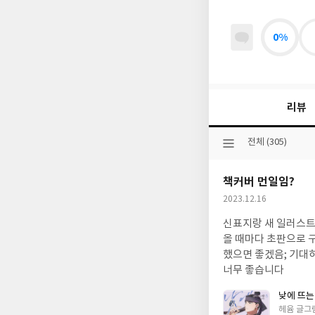
0%
리뷰
선
전체 (305)
택
된
책커버 먼일임?
분
류
작
2023.12.16
성
신표지랑 새 일러스트
일
올 때마다 초판으로 
했으면 좋겠음; 기대
너무 좋습니다
낮에 뜨는 
글
헤윰 글그