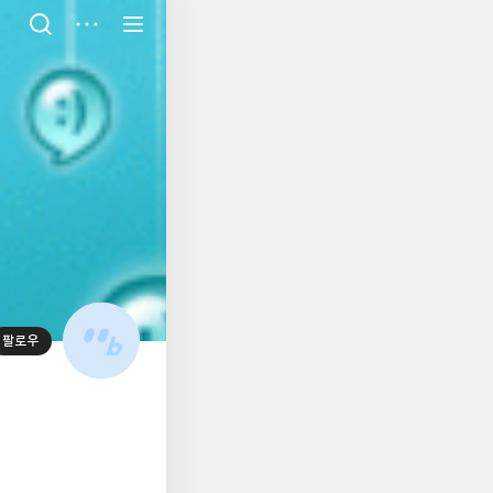
저
장
팔로우
대
표
사
진