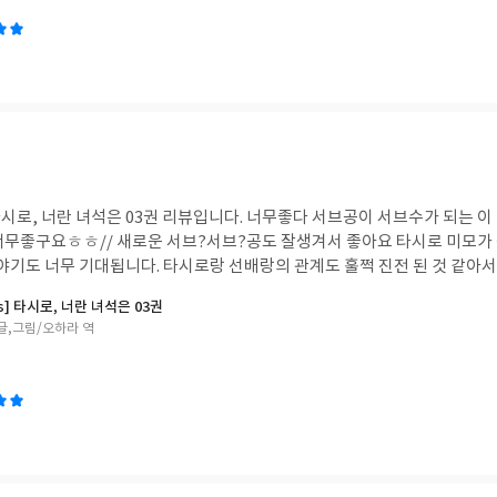
타시로, 너란 녀석은 03권 리뷰입니다. 너무좋다 서브공이 서브수가 되는 이 
도 너무좋구요ㅎㅎ// 새로운 서브?서브?공도 잘생겨서 좋아요 타시로 미모
야기도 너무 기대됩니다. 타시로랑 선배랑의 관계도 훌쩍 진전 된 것 같아서
rs] 타시로, 너란 녀석은 03권
 글,그림/오하라 역