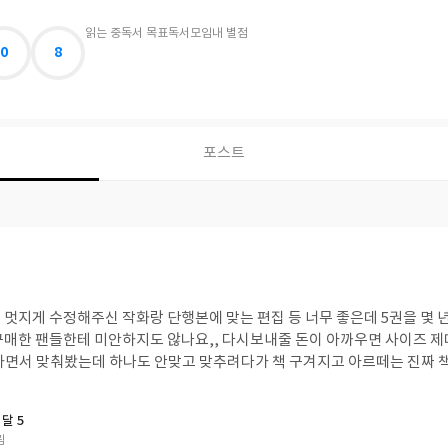
읽는 중
독서 목표
독서모임
내 별점
0
8
포스트
 멋지게 수정해주신 작화랑 단행본에 맞는 편집 등 너무 좋은데 5권을 몇 
구매한 팬들한테 미안하지도 않나요,, 다시보내줄 돈이 아까우면 사이즈 
하면서 맞춰봤는데 하나도 안맞고 맞추려다가 책 구겨지고 아르떼는 진짜 
달 5
림