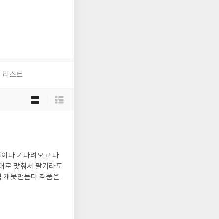
리스트
목
록
보
기
선
택
년이나 기다려오고 나
제대로 맞춰서 팔기라도
책 개못만든다 작품은