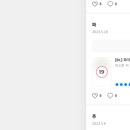
0
0
좋
댓
작
아
글
성
요
일
파
작
2023.5.10
성
일
[BL] 파
글
이소한 저
쓴
이
0
0
좋
댓
작
아
글
성
요
일
추
작
2023.5.6
성