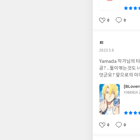
0
0
좋
댓
작
아
글
성
요
일
ㅌ
작
2023.5.6
성
Yamada 작가님의 
일
공? .. 둘이엮는것
엇군요? 앞으로의 이
[BLove
글
YAMADA
쓴
이
0
0
좋
댓
작
아
글
성
요
일