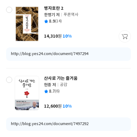
병자호란 2
한명기 저
푸른역사
글
평
8.9
(14)
쓴
출
균
이
판
사
14,310
10%
원
가
격
http://blog.yes24.com/document/7497294
산사로 가는 즐거움
현종 저
공감
글
평
8.7
(6)
쓴
출
균
이
판
사
12,600
10%
원
가
격
http://blog.yes24.com/document/7497292