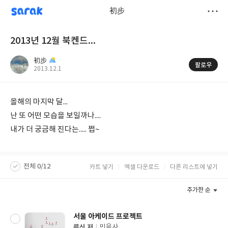
sarak
初步
저
2013년 12월 북켄드...
장
初步
팔로우
작
2013.12.1
성
일
올해의 마지막 달...
난 또 어떤 모습을 보일까나....
내가 더 궁금해 진다는..... 쩝~
전체 0/12
카트 넣기
엑셀 다운로드
다른 리스트에 넣기
추가한 순
서울 아케이드 프로젝트
류신 저
민음사