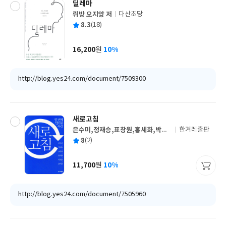
딜레마
뤼방 오지앙 저
다산초당
글
평
8.3
(18)
쓴
출
균
이
판
사
16,200
10%
원
가
격
http://blog.yes24.com/document/7509300
새로고침
은수미,정재승,표창원,홍세화,박래
한겨레출판
글
군,윤여준 공저
평
8
(2)
쓴
출
균
이
판
사
11,700
10%
원
가
격
http://blog.yes24.com/document/7505960