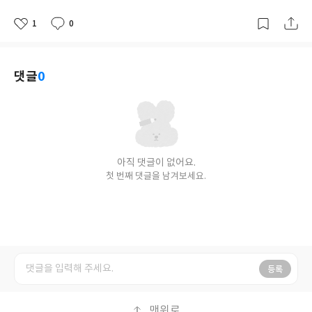
1
0
좋
댓
작
아
글
성
요
일
댓글
0
아직 댓글이 없어요.
첫 번째 댓글을 남겨보세요.
등록
맨위로