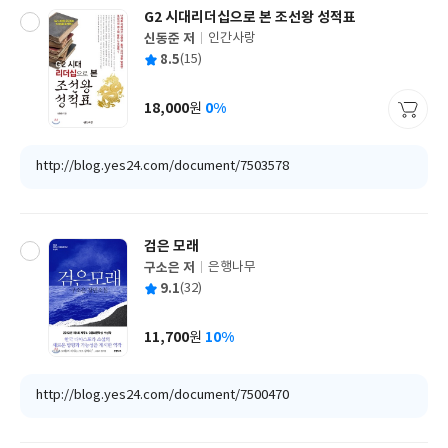
G2 시대리더십으로 본 조선왕 성적표
신동준 저
인간사랑
글
평
8.5
(15)
쓴
출
균
이
판
사
18,000
0%
원
가
격
http://blog.yes24.com/document/7503578
검은 모래
구소은 저
은행나무
글
평
9.1
(32)
쓴
출
균
이
판
사
11,700
10%
원
가
격
http://blog.yes24.com/document/7500470