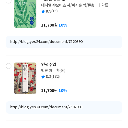
대니얼 샤모비츠 저/이지윤 역/류충
다른
글
민 감수
평
8.9
(15)
쓴
출
균
이
판
사
11,700
10%
원
가
격
http://blog.yes24.com/document/7520390
인생수업
법륜 저
휴(休)
글
평
8.8
(182)
쓴
출
균
이
판
사
11,700
10%
원
가
격
http://blog.yes24.com/document/7507983