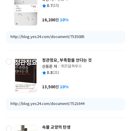
글
평
8.7
(15)
쓴
출
균
이
판
사
16,200
10%
원
가
격
http://blog.yes24.com/document/7535085
정관정요, 부족함을 안다는 것
신동준 저
위즈덤하우스
글
평
8.8
(21)
쓴
출
균
이
판
사
13,500
10%
원
가
격
http://blog.yes24.com/document/7521644
속물 교양의 탄생