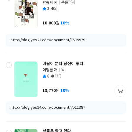
박숙자 저
푸른역사
글
평
8.4
(5)
쓴
출
균
이
판
사
18,000
10%
원
가
격
http://blog.yes24.com/document/7529979
바람이 분다 당신이 좋다
이병률 저
달
글
평
8.4
(430)
쓴
출
균
이
판
사
13,770
10%
원
가
격
http://blog.yes24.com/document/7511387
식물은 알고 있다