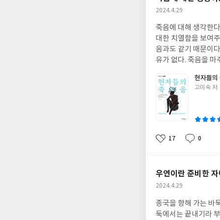
누구나 완생을 꿈꾼다.
작
2024.4.29
다란 집을 내고 살든 
성
의 완생이 어떤 모습
죽음에 대해 생각한다
일
의미는 보는 시각에 
대한 치열함을 보여주는
속이 아닐까 싶다. 
음과도 같기 때문이다
하기보다는 그런 과거
유가 없다. 죽음을 마
나의 과거를 복기했던
다. 그럼에도 죽음을
현자들의
아갈 수 있다고 믿었기
쟁, 기후재앙까지 본
글
고미숙 저
은 사람들이 무언가 
쓴
듯 소유와 중독을 향한
이
리는 살면서 그런 죽
는 예외가 있지만, 단
런 죽음에 대해 탐구하
17
0
좋
댓
작
방편을 배우고자 한다
아
글
성
스승들이기도 하다. 
요
일
붓다이다.
저자는 소크
우연이란 준비한 자
장자를 통해서는 인간
작
2024.4.29
할 수 없음을 알려준다
성
하고 행동하기에 자신
종국을 향해 가는 바둑
일
죽음에 연연하지 않는
둑에서는 끝내기라 부른