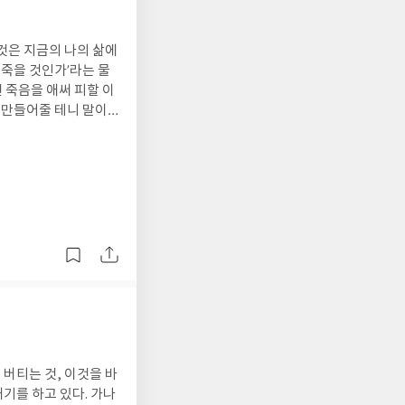
든, 변이나 중앙에서 커
진다. 그러나 삶에서
지 못하기에, 완생의
것은 지금의 나의 삶에
충우돌하는 미생의 연
 죽을 것인가’라는 물
 돌아보며 후회하고 탓
 죽음을 애써 피할 이
 [미생]을 읽으면서
 만들어줄 테니 말이
그래야 완생을 향해 나
 세상은 감염병과 전
 지금이나 똑같다. 많
은 자신과 상관없다는
다만 죽음에 무지한 우
그러나 모든 자연법칙에
다. 이 책의 저자는 그
과 해체에 대한 지혜와
쾌하게 통과한 인류의
산, 사리뿟따 그리고
 연습’임을 보여준다.
 않고는 그것을 감당
 알고 있는 것처럼 생각
슈타인의 치열한 삶은
 버티는 것, 이것을 바
것은 죽음에 대한 성
내기를 하고 있다. 가나