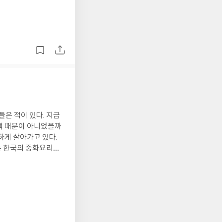
 역학을 지배하는 메
시적 현상들이 중첩되어
형강입자충돌기(LHC)
 있었을까? 우리가 기
말한다. 시공간은 질
난점을 무시한다면 우
라고 한다. 그는 진
고 원자의 출현, 별과
빅뱅으로부터 45억년전
의 발견과 관측 그리고
의 존재를 확인시켜준
은 적이 있다. 지금
각했던 것처럼 직관에
책 때문이 아니었을까
 우리가 알고 있는 것
하게 살아가고 있다.
 것을 알고는 있지만,
는 한국의 중화요리에
 가설을 확인하기 위
화요리란 중국 본토가
 우
계 여러 나라에 퍼져
 신화는 물론 예술가
는 아니었다. 개항기
나만의 생각일까? 물리
 저자는 우리나라 최초
 어렵고 이해하기 힘든
기를 소개한다. 화교사
했듯이 편견을 버리고
국 중화요리의 산실이
랜만에 정말 좋은 책