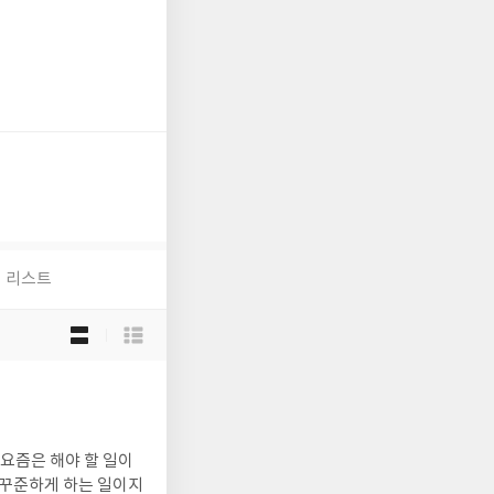
리스트
목
록
보
기
선
택
요즘은 해야 할 일이
 꾸준하게 하는 일이지