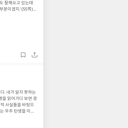
 요행이다.’라는 연암
지도 잘해오고 있는데
뿟다의 죽음은 오늘을
분이겠지.’(55쪽)
한 공능을 보여주었다.
 뚫는 통찰력으로 현
 것이 윤회라면, 욕
있어 한국말을 할 줄
은 종교적 수행의 삶
은’(136쪽) 것임을
 소유를 향한 끝없는
과장은 원인터 현전무
게 만드는 것은 아닌지
들에겐 달콤했다. 그
루를 핑계삼아 장그래
과 같이하게 되고, 삶
 ‘삶에서의 외길이란
 뒤에서 노예들이 외
거절한다. 바둑을 은유
 두드리며 노래한 것이
에 큰 자리를 차지해왔
 항상 같이 있다는 것
있는지를 생각해본다.
미생의 길로 접어들 것
다. 내가 알지 못하는
행을 읽어가다 보면 경
학적 사실들을 바탕으
는 우주 탄생을 이야
 버려야 한다고 말한
없이 변화하는 다양한