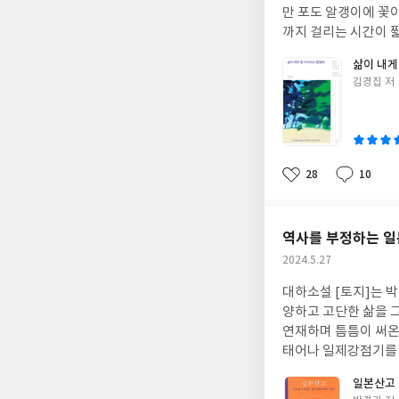
만 포도 알갱이에 꽃
까지 걸리는 시간이 
면적이 적어 아내와 
삶이 내게
야기한 시간보다 포도
글
김경집 저
한편으로는 이렇게 몸
쓴
다는 생각도 든다. 
이
틈틈이 책을 읽으려 한
고 어떤 삶이 좋은 
삶이라 생각했지만 어느
28
10
좋
댓
작
이 어떤 것이었는지 
아
글
성
는 마찬가지이다. 손에
요
일
삶을 다시금 생각해보
역사를 부정하는 일
뻔한 이야기에 그치지
작
2024.5.27
고 있기에 조금은 밋밋해지는 느낌마저 들었다. 저자는
성
기를 크게 사람 사이의
대하소설 [토지]는 
일
족, 친구 사이의 사랑
양하고 고단한 삶을 그
지 않았을 때는 젖을까
연재하며 틈틈이 써온 
물질의 양극화만큼 사
태어나 일제강점기를 
하게 해준다고 말한다
면서 일본론을 쓰기로
일본산고
는 게 사랑의 실천임을
가의 ‘일본론’은 완