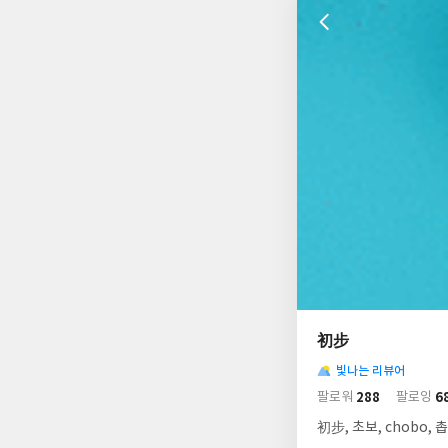
나
의
初步
님
사
의
빛나는 리뷰어
락
사
배
288
6
팔로워
팔로잉
경
락
初步, 초보, chobo,