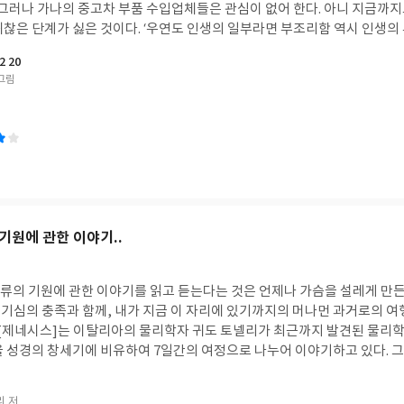
. ‘죽음은 도처에 있고, 언제나 느닷없이 찾아온다. 그러므로 살아있는 건
. 그러나 가나의 중고차 부품 수입업체들은 관심이 없어 한다. 아니 지금까
보는 시선이 어떠해야 하는지를 알려준다. 붓다와 그의 상수제자였던 사리
찮은 단계가 싫은 것이다. ‘우연도 인생의 일부라면 부조리함 역시 인생의 부
아보게 만든다. 그들은 죽음의 장소와 형식을 스스로 결정하는 수행의 진정
지만 바둑 연구생 출신인 장그래는 바둑을 두며 갈고 닦은 집중력과 핵심을
 20
속에서 몸부림치다 문득 죽음에 이르고 그 회한과 애증을 품고 다시 돌아오는
헤쳐나간다. 그런 그에게 가나에서 행운이 찾아온다. 한국에서 일한 경험이 
그림
이 꺼져 지극한 고요와 평정에 이르는 것이 열반이다’고 말했다. 그들의 삶
상을 만나게 된 것이다. 그럼에도 ‘우연이란 준비한 자에게 찾아오는 선물 같
은 욕망과 집착에서 자유롭지 못한 현대의 우리에게 주는 의미가 분명하다.
 온길 인수도 구체화되기 시작했다. 김부련 사장과 오상식 부장, 김동식 
피폐하게 만들고, 그것도 모자라 죽음을 두려운 것으로 인식하면서 외면하
한다. 앞길이 불투명한 소규모 사업의 힘든 삶을 끝낼 수 있다는 유혹이 그
이다. 현전무의 사내독립기업 사업에 합류한 김선주 상무가 조아영과 한그
앙이 될 수밖에 없다. 따라서 우리가 욕망의 그물에서 벗어날 때 죽음은 삶
한다. 조상무가 준비한 것은 외길 수순이었다. 바둑에선 외길 수순이 있지만
은 한없이 가벼워질 것이다. 옛날 로마의 장군들이 승리의 행진을 할 때 그
라한 자기변명’(212쪽)임을 자각하고 있는 장그래는 합류해달라는 제안을 
하라(memento mori)’는 말이나, 장자가 아내의 죽음 앞에서 질장구를
지만 삶의 그리드는 바둑과 다르다고 혼자서 되뇌인다. 그동안 장그래의 삶
어이없는 죽음을 보면서 죽음에 대한 성찰을 한 것 모두는 바로 삶과 죽음이
한 바둑에서 이젠 자유로워진 것이다. ‘아직 살아있지 못한 자’들의 이야기라는 미
 기원에 관한 이야기..
아니었을까? 책을 읽으면서 나 또한 삶과 죽음의 간극이 얼마만큼 떨어져 
권을 남겨두고 있다. 그들은 과연 미생에서 벗어나게 될지, 아니면 또 다른 
벼워지기를 소원하면서.
는 것도 이제 그 끝을 향하고 있다.
인류의 기원에 관한 이야기를 읽고 듣는다는 것은 언제나 가슴을 설레게 만든
기심의 충족과 함께, 내가 지금 이 자리에 있기까지의 머나먼 과거로의 여
책 [제네시스]는 이탈리아의 물리학자 귀도 토넬리가 최근까지 발견된 물리
을 성경의 창세기에 비유하여 7일간의 여정으로 나누어 이야기하고 있다. 그
 것이 질서정연하고 규칙적이라는 우리가 가지고 있는 질서에 대한 편견을
 물질은 우연과 불확실성의 원리가 지배하는 양자역학의 법칙에 따라 끊임
리 저