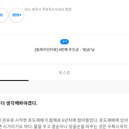
읽는 중
독서 목표
독서모임
내 별점
0
999+
공지
[릴레이인터뷰] 6번째 주인공 - '初步'님
포스트
 더 생각해봐야겠다.
의 권유로 시작한 포도재배가 올해로 6년차에 접어들었다. 포도재배에 있어 
바쁜 시기이기도 하다. 물을 주고 곁순이나 덩굴손을 따주는 것은 수확시까지