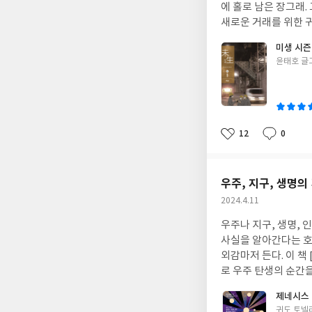
찰이 있었기에 가능했다
에 홀로 남은 장그래
의 말은 죽음을 바라
새로운 거래를 위한 귀
사는 우리의 삶을 돌
프로 입단에는 실패했
미생 시즌2
붓다는 ‘번뇌와 집착
실의 삶을 인정하고 
글
윤태호 글
망과 번뇌의 모든 불꽃
아는 한국차 부품 수입
쓴
이었지만, 삶의 방법
잊지 않는다.
원인터의
이
집착과 욕망이 삶을 
의 제안에 고심을 시작
모르겠다. 이처럼 저자는 현자들의 삶을 통해 죽음이 그들의 삶과 대립하지 않았음을 보여준다. 삶과 죽음이 분리된다
만큼 나이를 먹은 것
면 죽음은 고통이자 재
에 대한 압박을 시작
12
0
좋
댓
작
이 심오해질 수록 죽음
주변을 잃은 자의 초
아
글
성
친 ‘너의 죽음을 기억
해 삶을 배워오고 있
요
일
나, 연암이 친우들의 
지만 실패를 맛보았던, 그래서 집착
우주, 지구, 생명의
을 일깨우기 위함이 
생이 이제 마지막 한 
작
2024.4.11
내 죽음이 한없이 가
인지.. 나의 과거를 읽
성
우주나 지구, 생명, 
일
사실을 알아간다는 호
외감마저 든다. 이 
로 우주 탄생의 순간
기하기 위해서는 모든
제네시스
다. 미시적 수준에서
글
귀도 토넬