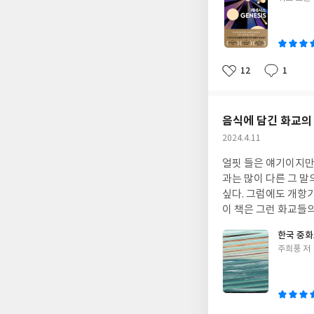
상태와 가능성으로 부
쓴
커니즘은 마술처럼 규
이
질서 있고 지속적인 
실험을 통해 발견한 
원에 관한 이야기를 
12
1
좋
댓
작
량-에너지와 함께 세
아
글
성
주전체가 진공에서 비
요
일
공의 작은 요동으로부
음식에 담긴 화교의
은하의 탄생, 은하내
작
2024.4.11
우리가 속해 있는 태
성
실험결과를 읽어가다 
얼핏 들은 얘기이지만
일
우주배경복사는 우주가
과는 많이 다른 그 
는 반하지만 흥미롭기
싶다. 그럼에도 개항
과 알지 못하는 것 
이 책은 그런 화교들
어떤 일이 왜 일어났는
대한 이야기는 그들의
한국 중화
한 관측과 실험에 힘을 쏟
아닌 나라에서 일종의
글
주희풍 저
주의 기원을 설명하면
살기 시작하면서 그 
쓴
들의 예술작품을 통해
인천에는 중화요리 음
이
학 이론을 다루고 있
의 화상(華商), 화
내용들도 있지만 전체
회가 형성되고 번성함
책을 읽는다면 우리는