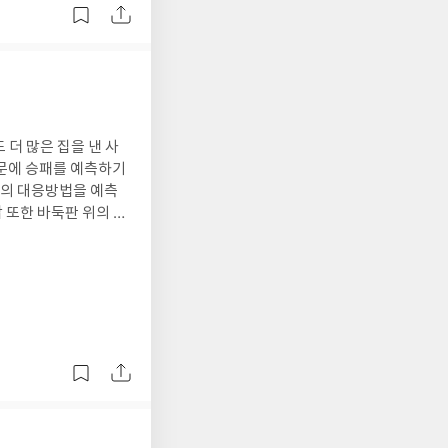
인지도 모르겠다. 일
스트산의 높이를 측정
의미가 어느때보다도 크
학이 우리의 실생활과
히 순수수학과 응용수
지가 순수이고 어디부
)고 말한다. 마지막으
고 있어 색다른 재미를
더 많은 집을 낸 사
. 우리는 살아가면서
때문에 승패를 예측하기
함하고 있고, 그것이
방의 대응방법을 예측
수 없으며 모든 학문의
 또한 바둑판 위의 바
수학은 언제나 필요한
승패가 갈리는 것처럼,
연재되었을 때, 바둑의
른 재미이기도 했다.
되지 못했지만 중소기업
 연구생으로 시작해 프
 자신의 과거와 화해
문이 일기 시작하였다.
소드들이 과거의 나를
을 불러 일으켰다. 그
같다. 사람들은