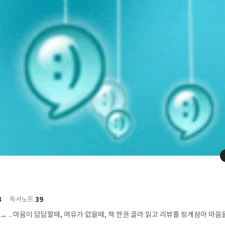
8
39
독서노트
 촙ㅗ .. 마음이 답답할때, 여유가 없을때, 책 한권 골라 읽고 리뷰를 핑계삼아 마음