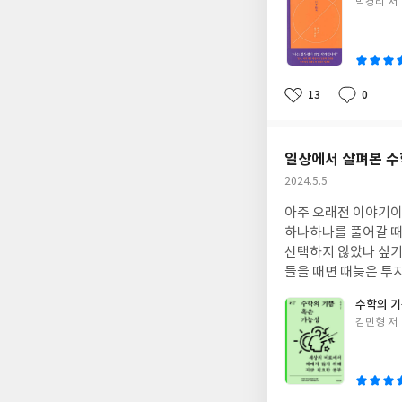
글
박경리 저
게 아니라 마음이 부자
했던 ‘일본론’의 지
쓴
서 언제나 일어날 수
작가는 신국(神國)이
이
이 되는 것이라며 ‘다
본과 일본인들이 우리
하고 소외된 사람들을
다운 까닭은 진실자체
한 마음이 우리가 함께 인간답게 
강조한다. 그러나 진
13
0
좋
댓
작
재만으로도 위로와 힘
는 그들의 정신구조와
아
글
성
슴이 뭉클해지는 감정
민지시대를 살아오면서
요
일
는 길임을 알게 해준
해준다. 그럼에도 비
일상에서 살펴본 수
한 마음은 사라지지 
경과 찬사를 아끼지 
작
2024.5.5
본의 민 낯을 파헤칠 
성
같기도 했다. 또한 책에는 일본의 역사학자 ‘다나카 아끼라’가 1990년 8.15를 맞아 <신동아>에 기고한 ‘한국인의 통속
아주 오래전 이야기이
일
민족주의에 실망합니다
하나하나를 풀어갈 때
지금 내가 읽어도 기
선택하지 않았나 싶기
만, 굳이 ‘일본인은
들을 때면 때늦은 투지
관하고 있다는 생각이 
견하고서 선뜻 읽게 된
수학의 기
에게 있어 일본은 항
는 일이라는 것을 알
글
김민형 저
다. 그들이 과거 저지
세기 수학사를 이끈 
쓴
들은 자신들이 세계에
수학표현이라고 말하는
이
떤 가해자였는지를 감
소유한 자에게 엄청난
에 동조하는 정치인이
해도 머리가 아픈 수