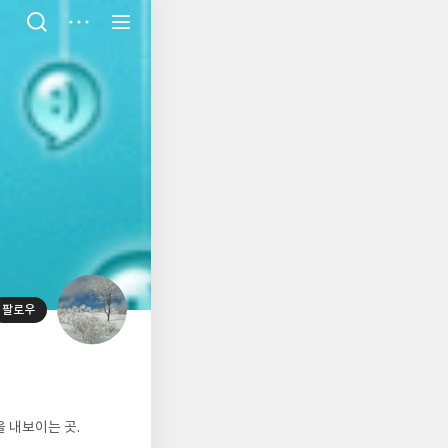
저
장
팔로우
대
표
사
진
을 내보이는 곳.