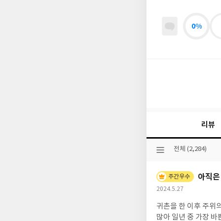
0%
리뷰
선
전체 (2,284)
택
된
아직은
분
주간우수
류
작
2024.5.27
성
귀촌을 한 이후 주위
일
많아 일년 중 가장 