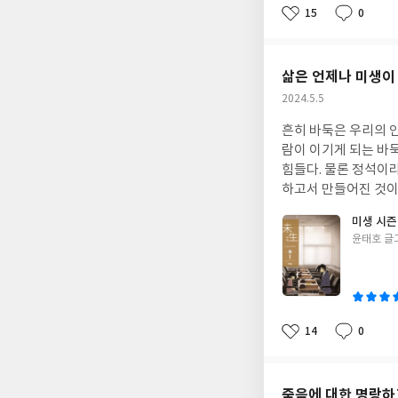
친일에서 비롯되었음을
관한 이야기는 그저 
15
0
좋
댓
작
본은 변한 것이 없지
하거나 지구의 반지름
아
글
성
다는 생각이 든다.
얼마나 밀접했는지는 
요
일
학의 관계에 대해서는
삶은 언제나 미생이
터 응용인지, 수학과 
작
2024.5.5
로 구 소련과 프랑스
성
선사해준다. 수학이 무엇인가란 질문에 대해 말을 하다 보면 자신도 이해하기 어려운 모호한 철학으로 전락한다고 말
흔히 바둑은 우리의 인
일
하는 저자는, 이 책
람이 이기게 되는 바
일상에서 사용하는 간
힘들다. 물론 정석이
우리의 이해를 돕는다
하고서 만들어진 것이
기초를 이루고 있다.
둑돌과 하등 다를 바
미생 시즌2
공부라는 생각을 들게
우리의 삶도 매순간 
글
윤태호 글
국면과 [미생]의 내용
쓴
장그래가 원인터에 인
이
온길에서 빛을 발한 
로 입단에 실패하면서
하는 여정이기도 했다
14
0
좋
댓
작
아마 길었던 회사생활
아
글
성
돌아보게 만들고, 바
요
일
래서 [미생]의 다음 권
죽음에 대한 명랑하