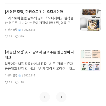
아
글
성
자극하는 환상적인 해양 모험 동화 속으로 풍덩 빠져
이겠지만, 또 누군가에게는 다소 심심하게 느껴질 수
책은 충분히 읽을 가치가 있다. 누군가의 인생을 들여
일
요
일
보세요!바다가 사라졌다!글쓴이서휘 글출판사풀
도 있다.하지만 천천히 페이지를 넘기다 보면, 이 소
다보다 보면, 어느새 내 마음속에도 아직 이름 붙이지
빛 예스24 바로가기 닫기모집인원 : 20명신청기간 :
설이 진정 말하고 싶은 것이 무엇인지 자연스럽게 깨
[서평단 모집] 한권으로 읽는 오디세이아
못한 단어 하나가 조용히 떠오른다.#리뷰어클럽리뷰
2026.08.03 ~ 2026.08.07발표일자 : 2026.08.13리
닫게 된다.테오의 친절과 선함, 다정함을 관통하는 가
크리스토퍼 놀란 감독의 영화 『오디세이』 원작을
뷰 작성기한 : 도서/상품 받고 2주 이내 ▶ 주소/연락
장 큰 덕목은 바로 경청이라는 것을.함부로 상대방을
한 권으로 만난다. 트로이 전쟁이 끝난 뒤, 영웅 오디
처 업데이트 : 신청 전 상품 받으실 주소/연락처를 업
판단하지 않고,고치려 들거나 쉽게 조언하지도 않는
세우스는 고향 이타케로 돌아가기 위해 키클롭스, 마
데이트 해주세요! (선정 후 수정 불가)▶ 서평단 신청
다.상대의 눈을 바라보며 끝까지 듣고 대화를 나눈다.
별
리뷰어클럽
2026.8.5
녀 키르케, 세이렌의 노래, 포세이돈의 분노를 헤쳐
명
작
방법 : 기대평 댓글을 작성해주세요! 먼저 작성한 리
읽다 보니, 나의 인생책 “흐르는 강물처럼”이 떠올랐
35
219
나간다. 그리스 철학 전공자인 옮긴이가 호메로스의
좋
댓
작
성
뷰를 올려주시면 당첨확률이 올라갑니다!! ※ 신청
다. 강물이 흘러가듯 사람도 시간 속을 흘러가며 상실
아
글
성
방대한 24권 서사를 현대적이고 자연스러운 한국어
일
전, 꼭 확인해주세요!- '사락' 개설 후, 이 글의 댓글로
과 사랑, 용서를 배워 간다는 점이 닮아 있었다. 이 작
요
일
로 풀어내, 고전이 낯선 독자도 이야기의 흐름을 놓치
신청해주세요.- 기존 YES블로그는 '사락'으로 개편
품은 그보다 훨씬 더 잔잔하지만, 마음을 천천히 적셔
지 않고 끝까지 읽을 수 있다. 3천 년을 이어 온 귀향
[서평단 모집] AI가 알아서 굴려주는 월급쟁이 재
되어 별도로 개설하지 않으셔도 됩니다. ▶ 도서/상
주는 힘은 결코 작지 않았다.또 다른 인생책 “스토
과 모험의 대서사시가 가장 읽기 편한 번역으로 새롭
테크
품 발송- 도서/상품은 최근 배송지가 아닌 회원정보
너”도 생각났다.자신의 삶을 묵묵히 살아가는 한 인
게 펼쳐진다.한권으로 읽는 오디세이아글쓴이호메로
상의 주소/연락처 (클릭 시 수정 가능)로 발송됩니다.
간의 품위와 태도를 이야기한다는 점에서 특히 더 그
업무에는 AI를 활용하면서 정작 '내 돈' 관리는 혼자
스 저/육혜원 역출판사이화북스 예스24 바로가기 닫
- 주소/연락처에 문제가 있을 시 선정에서 제외되거
랬다. 다만 스토너는 깊은 쓸쓸함을 담았다면 테오는
끙끙대고 있지 않나요? 『AI가 알아서 굴려주는 월급
기모집인원 : 5명신청기간 : 2026.08.05 ~ 2026.08.
나 배송에서 누락될 수 있습니다(재발송 불가). ▶ 리
조금 더 다정하고 따뜻한 온기를 품은 소설이었다.인
쟁이 재테크』는 챗GPT·클로드·제미나이·퍼플렉시
09발표일자 : 2026.08.13리뷰 작성기한 : 도서/상품
별
리뷰어클럽
2026.8.4
뷰 작성- 도서/상품을 받고 2주 이내 리뷰를 작성해
생의 따뜻함,사람의 다정함,품위 있는 노신사의 조심
티를 나만의 재테크 팀으로 만드는 실전 가이드입니
받고 2주 이내 ▶ 주소/연락처 업데이트 : 신청 전 상
명
작
주셔야 합니다. (포스트가 아닌 '리뷰'로 작성)- 기간
스런 경청이나 역시 내 힘듦도 털어놓고 싶게 만들었
29
178
다. 재무 진단부터 주식 투자, 부동산, 절세, 자산 관
좋
댓
작
성
품 받으실 주소/연락처를 업데이트 해주세요! (선정
내 미작성, 불성실한 리뷰, 도서/상품과 무관한 리뷰
고,그의 존재가 큰 위로가 되었다.팍팍한 현실을 살아
아
글
성
리 자동화 루틴까지, 코딩 없이도 프롬프트 하나로 2
일
후 수정 불가)▶ 서평단 신청 방법 : 기대평 댓글을 작
요
일
작성 시 이후 선정에서 제외될 수 있습니다.- 리뷰어
가는 우리에게, 테오 할아버지의 다정함은 삶을 조금
0년 차 재무 전문가의 맞춤 조언을 받을 수 있습니다.
성해주세요! 먼저 작성한 리뷰를 올려주시면 당첨확
클럽은 개인의 감상이 포함된 300자 이상의 리뷰를
더 따뜻하게, 조금 더 충만하게 채워갈 수 있음을 일
좋은 정보를 찾는 시대는 끝났습니다. 이제는 좋은 질
률이 올라갑니다!! ※ 신청 전, 꼭 확인해주세요!- '사
권장합니다.
깨워주는 소설이었다.+ 오직 입소문만으로 밀리언셀
문을 던지는 사람이 돈을 법니다. 경제적 자유를 앞당
락' 개설 후, 이 글의 댓글로 신청해주세요.- 기존 YE
러라니,,, 이 소설이 광고보다 독자들의 입소문으로