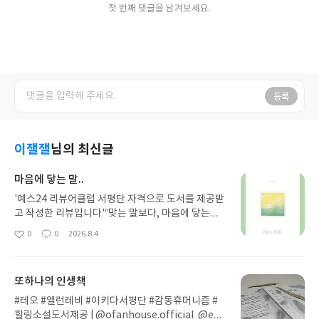
첫 번째 댓글을 남겨보세요.
등록
이잴잴
님의 최신글
마음에 닿는 말..
'예스24 리뷰어클럽 서평단 자격으로 도서를 제공받
고 작성한 리뷰입니다'“맞는 말보다, 마음에 닿는
말.”우리는 대화를 하며 상대의 말이 맞는지 틀린지
0
0
2026.8.4
좋
댓
작
부터 판단할 때가 많다. 하지만 이 책은 그보다 먼
아
글
성
저 그 말에 담긴 마음을 들여다보라고 말한다.<거의
요
일
맞는 말>은 한국어가 서툰 남편이 만들어내는 ‘교포
또하나의 인생책
어’를 기록한 에세이다. ‘두상’을 ‘두통’이라 하고, ‘뚜
께’라는 새로운 단어를 탄생시키는 그의 말들은 처음
#테오 #앨런레비 #이키다서평단 #감동휴머니즘 #
엔 웃음을 자아낸다. 그러나 페이지를 넘길수록 그 웃
힐링소설도서제공 | @ofanhouse.official @eki