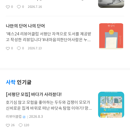
음은 서로를 이해하기 위해 기꺼이 귀 기울이는 사랑
da_library 정체를 알 수 없는 노인 테오가 가상의
0
0
2026.7.16
좋
댓
작
의 언어였음을 깨닫게 된다.결국 관계란 같은 언어를
남부 도시 ’골든‘에 나타나면서 이야기는 시작된다.
아
글
성
사용하는 것이 아니라, 서로의 언어를 배워가는 과정
그는 마을 카페 ‘챌리스’ 벽에 걸린 타인들의 연필 초
요
일
인지도 모른다. 틀린 표현 하나에도 상대의 의도를 읽
상화를 물끄러미 바라보다 강렬한 에피파니를 경험
나만의 단어 나의 단어
어내려는 다정한 시선이 이 책을 더욱 따뜻하게 만든
하게 된다.(*에피파니 : 어떤 사물이나 본질에 대한
다.크게 특별한 사건은 없지만, 그래서 더 오래 기억
진리를 갑작스럽게 깨닫는 강렬한 순간.)테오는 초상
'예스24 리뷰어클럽 서평단 자격으로 도서를 제공받
에 남는다. 웃다가 문득 마음이 말랑해지고, 책을 덮
화를 하나씩 사들인 뒤, 그림의 주인을 찾아가 그림을
고 작성한 리뷰입니다'#내마음의한단어사람은 누구
고 나면 ‘나는 지금까지 사람의 말을 얼마나 마음으로
돌려주며 단 하나를 부탁한다.”당신의 이야기를 들려
나 자신을 설명하는 단어 하나쯤 품고 살아간다. 누군
0
0
2026.7.13
들었을까’를 돌아보게 된다.‘거의 맞는 말’이 쌓여 비
좋
댓
작
주세요.“그는 한 사람의 얼굴을 오래 바라보고, 그들
가에게는 ‘꿈’이고, 누군가에게는 ‘변화’이며, 또 다른
아
글
성
로소 서로만의 언어가 된다. 이 책은 완벽한 대화보다
의 삶을 귀 기울여 듣는다. 그리고 사람마다 작은 ’초
누군가에게는 ‘새출발’일 것이다.내 마음의 한 단어는
요
일
서로를 이해하려는 마음이 관계를 단단하게 만든다
상화 증정식‘을 열어 준다.담백한 이야기 속에는 다양
일곱 명의 저자가 자신의 삶을 가장 잘 담아내는 단어
는 사실을 조용히 일깨워주는 사랑스러운 에세이다.
한 인물들이 나오며 사람과 사람 사이의 관계를 천천
하나를 붙잡고 지나온 시간을 들려준다. 화려한 성공
#리뷰어클럽리뷰
히 쌓아 올린다.테오에게 초상화는 무슨 의미인걸까.
담을 늘어놓기보다 흔들리고, 실패하고, 다시 일어섰
왜 그들의 초상화를 물끄러미 바라봤을까. 한 사람이
던 순간들을 솔직하게 꺼내놓기에 더욱 공감이 간다.
사락
인기글
살아온 시간과 상처, 사랑과 후회가 담긴 삶의 기록이
특히 같은 단어라도 사람마다 전혀 다른 의미를 품고
아니었을까. 잊고 있던 초상화가 제 주인을 찾아가는
있다는 점이 인상 깊었다. 어떤 이는 자유를 통해 자
[서평단 모집] 바다가 사라졌다!
과정은 잊고 지냈던 자신의 삶을 다시 마주하는 과정
신을 찾았고, 어떤 이는 필연을 받아들이며 삶을 이해
호기심 많고 모험을 좋아하는 두두와 겁쟁이 모모가
처럼 느껴졌다.한 장의 초상화가 한 사람을 움직이고,
했다. 결국 단어는 사전에 적힌 뜻이 아니라, 살아온
신비로운 집게 바위로 떠난 바닷속 탐험 이야기! 망둥
그 변화가 또 다른 사람에게 전해지며 공동체 전체를
시간과 경험이 덧입혀질 때 비로소 나만의 의미가 된
이, 소라게, 낙지 같은 바다 친구들과 신나게 놀던 중
조금씩 따뜻하게 만든다. 예술이 사람과 사람을 다시
다는 사실을 깨닫게 된다.책장을 덮고 나니 자연스럽
별
리뷰어클럽
2026.8.3
갑자기 거대해진 집게 바위의 비밀을 마주하게 되는
이어지게 만든 것이다. 이것이 소설에서 보여주는 예
게 스스로에게 묻게 된다.‘지금의 나를 가장 잘 설명
명
작
26
120
데, 과연 바다에 무슨 일이 벌어진 걸까요? 상상력을
술의 힘 아니겠는가.누군가에게는 잔잔한 힐링 소설
하는 한 단어는 무엇일까.’이 질문 하나만으로도 이
좋
댓
작
성