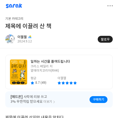
sarak
이잴잴
저
기본 카테고리
장
제목에 이끌려 산 책
이잴잴
팔로우
작
2024.9.12
성
일
일하는 시간을 줄여드립니다
글
크리스 베일리 저
쓴
알에이치코리아(RHK)
이
평균
이잴잴
8.7 (49)
[애드온]
사락에 리뷰 쓰고
구매하기
3% 무한적립 받으세요
더보기
제목에 이끌려 샀지만 내용은 알차다.