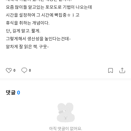
요즘 많이들 알고있는 포모도로 기법이 나오는데
시간을 설정하여 그 시간에 빡집중ㅎㅏ고
휴식을 취하는 개념이다.
단, 길게 말고. 짧게.
그렇게해서 생산성을 높인다는건데-
알차게 잘 읽은 책. 구웃-
0
0
좋
댓
작
아
글
성
요
일
댓글
0
아직 댓글이 없어요.