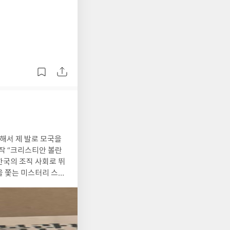
무위와 초연함을 정답
 버럭 화를 냈다가 자
 불안한가”를 반복해
람의 언어처럼 읽힌다.
선이 아니라 “순환
는 것. 그런데 이상
의 답을 찾았기 때문에
이해했다고 말하지 않
 않다. 둘레둘레 돌아
 정답을 외치는 시대에,
라타는 존재. 작가는 그
그냥 살아 있다. 어쩌
작 “크리스티안 볼란
아니다. 오히려 조금
한국의 조직 사회로 뛰
 강요할 때, 이 책은
을 쫓는 미스터리 스릴
 충분할 수 있다고.
임없이 문을 두드렸던
느껴진다. #리뷰어클럽
리는 어디에 속해 있을
생활에서 겪은 디테일
는 내내 제가 다 숨이
, 우리가 가장 사랑한