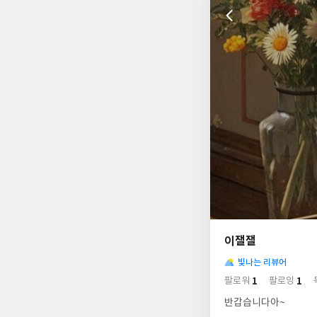
나
의
이잴잴
님
사
의
빛나는 리뷰어
락
사
배
1
1
팔로워
팔로잉
경
락
반갑습니다아~