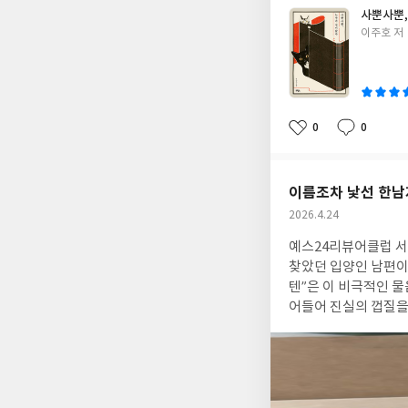
흥미로운 건 이 책이 
사뿐사뿐,
처럼 제시한다면, 이
글
이주호 저
괴감에 빠지고, 삶의 
쓴
서 묻는다. 그런데 
이
책 속에서 가장 인상
선”에 비유한다. 우
하게도 그 반복 속에서
0
0
좋
댓
작
살아가는 것이 아니라, 답을 
아
글
성
서 언급되는 핵심은 
요
일
는다. 오히려 이해할 
이름조차 낯선 한남
가고, 사부작사부작 움
작
2026.4.24
이 책은 끝까지 “잘 모르겠다”고 말할 용기를 
성
념 속 인물이라면, 고
예스24리뷰어클럽 서평단 자격으
일
소란스러운 생명을 통해
찾았던 입양인 남편이
면 노자가 말한 자연스
텐”은 이 비극적인 물
더 마음이 가라앉혀진다
어들어 진실의 껍질을
잠시 속도를 늦추라고
러라고만 하기엔 이 
그래서 철학 에세이라
크리스티안과, 오히려
리뷰
때 진짜 나다울 수 
이 녹아 있어서인지,
막힐 정도로 몰입하게