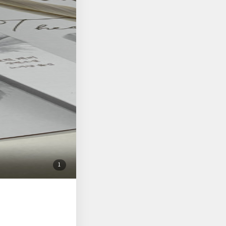
 또 누군가에게는 다소
것이 무엇인지 자연스
. 함부로 상대방을 판
눈다. 읽다 보니, 나
랑, 용서를 배워 간다
작지 않았다. 또 다른
 점에서 특히 더 그
이었다. 인생의 따뜻
,그의 존재가 큰 위
게, 조금 더 충만하게
광고보다 독자들의 입소
 이야기에 귀 기울이는
첨
1
부
된
사
진