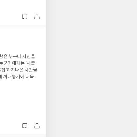
람은 누구나 자신을
 누군가에게는 ‘새출
 붙잡고 지나온 시간을
게 꺼내놓기에 더욱 공
이는 자유를 통해 자신
 살아온 시간과 경험이
로에게 묻게 된다.‘지
가 있다. 누군가의 인
른다. #리뷰어클럽리뷰