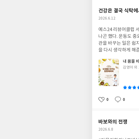
요
일
건강은 결국 식탁에
작
2026.6.12
성
예스24 리뷰어클럽 
일
나곤 했다. 운동도 중
관을 바꾸는 일은 쉽
을 다시 생각하게 해준
이 몸에 어떤 영향을
내 몸을 
과도한 당 섭취가 건
글
김영아 외 
은 어렵거나 특별한 
쓴
데, 이 책은 일상에서
이
다’는 자신감을 갖게 
록 구성한 점도 장점
만들고 싶지만 어디서
0
0
좋
댓
작
라피>를 읽으며 건강
아
글
성
시작된다는 사실을 다
요
일
한 번쯤 읽어볼 만한
바보와의 전쟁
작
2026.6.8
성