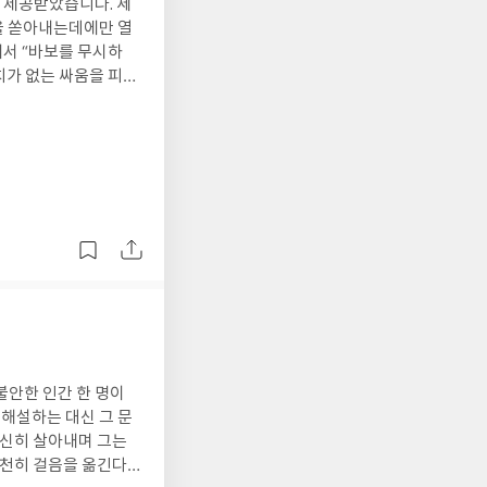
 제공받았습니다. 세
을 쏟아내는데에만 열
해서 “바보를 무시하
가치가 없는 싸움을 피하
 애쓰지 말 것* 감정적
것 특히 인상적인 부분
상에는 이겨야 하는 싸
 복수하는 가장 좋은
정을 지키는 것.누군가
라,그 상황에 휘둘리지
가 명확한 만큼 후반부
나, 누군가 때문에 자
너무 많은 시간을 쓰
로 삶을 바꿀 수 있
불안한 인간 한 명이
 해설하는 대신 그 문
간신히 살아내며 그는
천천히 걸음을 옮긴다.