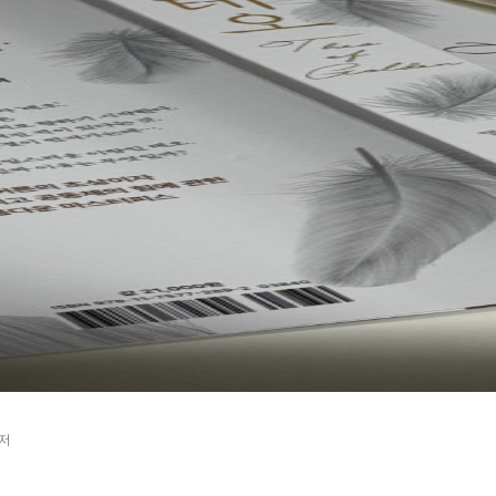
 보여주는 예술의 힘 아니겠는가. 누군가에게는 잔잔한 힐링 소설이겠지만,
 있다.하지만 천천히 페이지를 넘기다 보면, 이 소설이 진정 말하고 싶은 
오의 친절과 선함, 다정함을 관통하는 가장 큰 덕목은 바로 경청이라는 것을
들거나 쉽게 조언하지도 않는다.상대의 눈을 바라보며 끝까지 듣고 대화를 나
물처럼”이 떠올랐다. 강물이 흘러가듯 사람도 시간 속을 흘러가며 상실과 사
 이 작품은 그보다 훨씬 더 잔잔하지만, 마음을 천천히 적셔주는 힘은 결코 
생각났다.자신의 삶을 묵묵히 살아가는 한 인간의 품위와 태도를 이야기한다는
 깊은 쓸쓸함을 담았다면 테오는 조금 더 다정하고 따뜻한 온기를 품은 소설
위 있는 노신사의 조심스런 경청이나 역시 내 힘듦도 털어놓고 싶게 만들었고
 현실을 살아가는 우리에게, 테오 할아버지의 다정함은 삶을 조금 더 따뜻하
깨워주는 소설이었다. + 오직 입소문만으로 밀리언셀러라니,,, 이 소설이 
도 여기에 있지 않을까.자극적인 사건으로 독자를 붙잡기보다, 한 사람의
문에...💗
 저