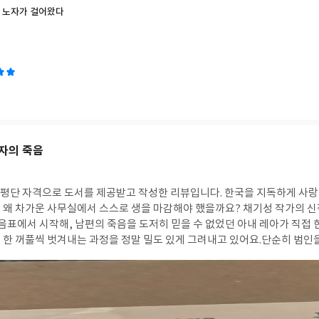
철학을 ‘깨달음’으로 다루지 않는다는 점이다. 보통 노자를 말하는 책들이 
 노자가 걸어왔다
 책은 오히려 전혀 초연하지 못한 인간의 모습을 숨기지 않는다. 고양이에게
방향을 잃고 같은 자리만 맴도는 기분을 토로하며, “나는 왜 아직도 이렇게
바로 그 솔직함 덕분에 도덕경은 오래된 철학서가 아니라 지금을 살아내는 사
적인 건 거대한 성공담이 아니라 사소한 실패의 기록들이다. 작가는 삶을 직
리는 앞으로 나아간다고 믿지만 결국 비슷한 고민과 감정을 반복하며 살아간다
 인간은 또 의미를 만들어낸다. 책이 말하는 위로는 바로 여기에 있다. 삶
찾지 못했음에도 계속 질문하기 때문에 살아간다는 것. 여러 기사와 소개글에서도 반복해
“확신 없는 사람들을 위한 철학”이라는 점이다. 이주호는 노자를 완벽하게 
수 없기에 계속 읽고, 걷고, 의심한다. 그래서 이 책의 문장들은 단정적이지
자의 죽음
직이며, 머뭇머뭇 살아간다. 그 태도가 요즘 시대와 더 닮아 있다. 누구나
보여준다. 무엇보다 좋았던 건 고양이 ‘노자’의 존재다. 철학자 노자가 관
양이 노자는 현실 그 자체다. 화분을 엎고, 종이를 찢고, 잠든 사람 위에 올
로 도서를 제공받고 작성한 리뷰입니다. 한국을 지독하게 사랑해서 제 발로 모국을
 오히려 ‘도(道)’를 배운다. 인간은 자꾸 의미를 만들려 하지만, 고양이는 
 왜 차가운 사무실에서 스스로 생을 마감해야 했을까요? 채기성 작가의 신
러움은 그런 것이 아닐까 싶어진다. 읽고 나면 마음이 번쩍 밝아지는 책은 
음표에서 시작해, 남편의 죽음을 도저히 믿을 수 없었던 아내 레아가 직접 
. 하지만 이상하게도 그 조용함이 오래 남는다. 세상이 너무 빠르게 확신을
 한 꺼풀씩 벗겨내는 과정을 정말 밀도 있게 그려내고 있어요.단순히 범인
 말한다. 답을 몰라도 괜찮다고. 오늘 하루를 사뿐사뿐 걸어가는 것만으로도
책이 품고 있는 정체성에 대한 고민이 참 깊은데요. 한국인이 되고 싶어 끊
기보다, 불확실한 시대를 살아가는 사람들을 위한 아주 다정한 동행처럼 
 한국을 밀어내며 이방인으로 남길 원했던 레아의 대비를 보고 있으면 '우
있는가'라는 질문이 머릿속을 계속 떠나지 않더라고요. 작가님이 실제 직장 
 회사 내부의 미묘한 권력 관계나 소외감을 다루는 솜씨가 워낙 생생해서 읽
 됩니다.진실에 다가갈수록 마주하게 되는 건 단순한 사건의 전말이 아니라