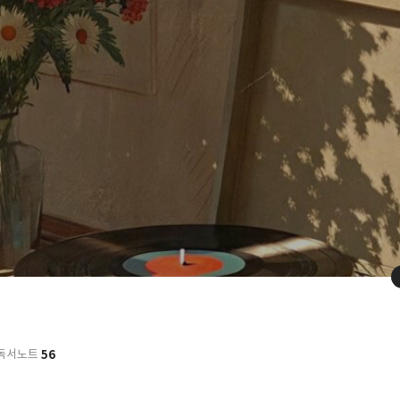
56
독서노트