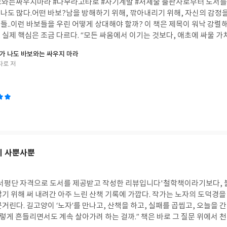
와는싸우지마라 #다무라고타로 #자기계발 #처세술 출판사로부터 도서를
나도 많다.어떤 바보?남을 방해하기 위해, 깎아내리기 위해, 자신의 감정
들..이런 바보들을 우린 어떻게 상대해야 할까? 이 책은 제목이 워낙 강렬
, 실제 핵심은 조금 다르다. “모든 싸움에서 이기는 것보다, 애초에 싸울 
” 책에서 계속해서 강조하는 부분, * 상대를 바꾸려 하지 말 것* 이해시키려
가 나도 바보와는 싸우지 마라
* 에너지를 소모하는 논쟁에서 빠져나올 것* 자신의 목표와 이익에 집중할 
타로 저
인생은 달라지지 않지만, 내 시간을 지키면 인생이 달라진다”는 관점이다.세
하는 싸움이 더 많다는 것을 알아야 한다. 그리고 나를 화나게 한 사람에게
에 내 시간을 낭비하지 않는 것이다. 상대를 바꾸려 애쓰기보다내 시간과 감
인생을 앞으로 나아가게 하는 것. 결국 진짜 승리는 상대를 꺾는 것이 아니
. 물론 책의 내용이 다소 반복적으로 느껴지는 부분도 있었다. 핵심 메시지
 이어진다는 인상도 받았다. 그럼에도 불구하고 바보들로 인해 고생중이거
는 사람이라면 한 번쯤 읽어볼 만한 책이다. 우리는 바보들을 이기기 위해 
검해 보자. 그 시간과 에너지를 나 자신에게 돌린다면,어쩌면 더 좋은 방향으
께 사뿐사뿐
이 책을 보면 바보와의 전쟁이 얼마나 무가치하고 무의미한지 알게 될 것이다.
 서평단 자격으로 도서를 제공받고 작성한 리뷰입니다'철학책이라기보다, 
기 위해 써 내려간 아주 느린 산책 기록에 가깝다. 작가는 노자의 도덕경을
거린다. 길고양이 ‘노자’를 만나고, 산책을 하고, 실패를 곱씹고, 오늘을 
이렇게 흔들리면서도 계속 살아가려 하는 걸까.” 책은 바로 그 질문 위에서 