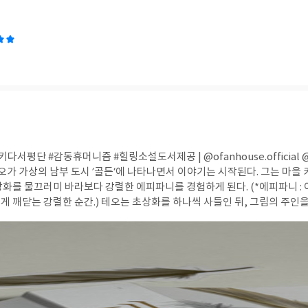
만든다.크게 특별한 사건은 없지만, 그래서 더 오래 기억에 남는다. 웃다가
‘나는 지금까지 사람의 말을 얼마나 마음으로 들었을까’를 돌아보게 된다.‘거의
 된다. 이 책은 완벽한 대화보다 서로를 이해하려는 마음이 관계를 단단하
스러운 에세이다. #리뷰어클럽리뷰
 #감동휴머니즘 #힐링소설도서제공 | @ofanhouse.official @ekida_library 정체
테오가 가상의 남부 도시 ’골든‘에 나타나면서 이야기는 시작된다. 그는 마을 카
상화를 물끄러미 바라보다 강렬한 에피파니를 경험하게 된다. (*에피파니 :
게 깨닫는 강렬한 순간.) 테오는 초상화를 하나씩 사들인 뒤, 그림의 주인
다. ”당신의 이야기를 들려주세요.“ 그는 한 사람의 얼굴을 오래 바라보고,
람마다 작은 ’초상화 증정식‘을 열어 준다.담백한 이야기 속에는 다양한 인
천천히 쌓아 올린다. 테오에게 초상화는 무슨 의미인걸까. 왜 그들의 초상
 시간과 상처, 사랑과 후회가 담긴 삶의 기록이 아니었을까. 잊고 있던 초상
 자신의 삶을 다시 마주하는 과정처럼 느껴졌다. 한 장의 초상화가 한 사람
 전해지며 공동체 전체를 조금씩 따뜻하게 만든다. 예술이 사람과 사람을 다