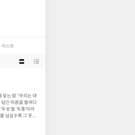
리스트
목
록
보
기
선
택
 닿는 말.”우리는 대
에 담긴 마음을 들여다
두상’을 ‘두통’이라
지를 넘길수록 그 웃음
 언어를 사용하는 것이
려는 다정한 시선이 이