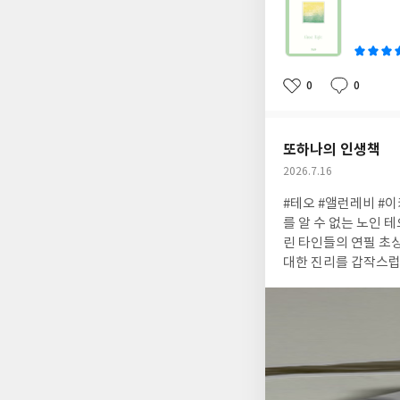
책을 더욱 따뜻하게 
쓴
고, 책을 덮고 나면 
이
로소 서로만의 언어가
용히 일깨워주는 사랑
0
0
좋
댓
작
아
글
성
요
일
또하나의 인생책
작
2026.7.16
성
#테오 #앨런레비 #이키다서평단
일
를 알 수 없는 노인 
린 타인들의 연필 초
대한 진리를 갑작스럽
주며 단 하나를 부탁한
여 듣는다. 그리고 사
사람 사이의 관계를 
까. 한 사람이 살아온
는 과정은 잊고 지냈던
가 또 다른 사람에게