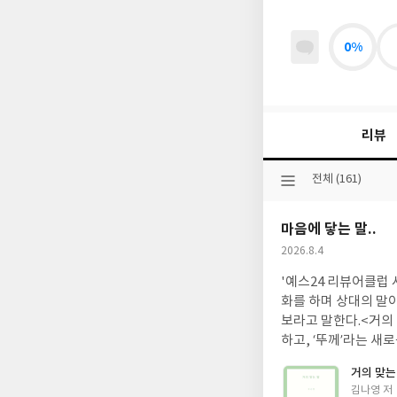
0%
리뷰
선
전체 (161)
택
된
마음에 닿는 말..
분
류
작
2026.8.4
성
'예스24 리뷰어클럽 
일
화를 하며 상대의 말이
보라고 말한다.<거의 
하고, ‘뚜께’라는 
은 서로를 이해하기 
거의 맞는
아니라, 서로의 언어
글
김나영 저