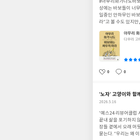
#아무리화가나도바보
일
상에는 바보들이 너무
일중인 안하무인 바보
라”고 볼 수도 있지만
는 것이 더 현명하다.
아무리 화
으로 반응하지 말 것
글
다무라 고
은,“상대를 이겨도 
쓴
움보다그냥 지나쳐야 
이
방법은 그 사람 때문
를 이기는 것보다내 
않는 것일지도 모른다
0
0
좋
댓
작
에는 비슷한 이야기가
아
글
성
꾸 감정을 소모하고 있
요
일
고 있는 건 아닌지 점
‘노자’ 고양이와 함
다!! + 더 나아가 
작
2026.5.16
성
'예스24 리뷰어클럽
일
끝내 삶을 포기하지 않
장들 곁에서 오래 머뭇
묻는다. “우리는 왜 