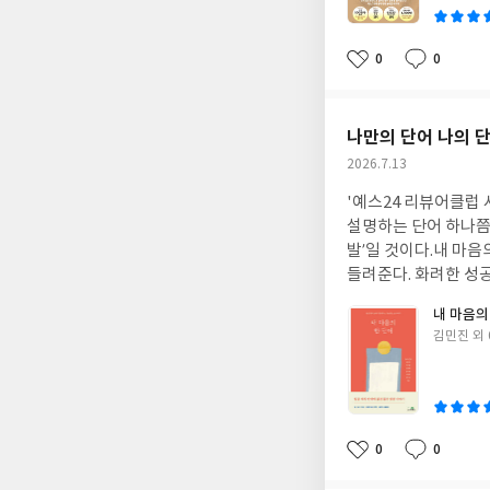
0
0
좋
댓
작
아
글
성
요
일
나만의 단어 나의 
작
2026.7.13
성
'예스24 리뷰어클럽
일
설명하는 단어 하나쯤 
발’일 것이다.내 마음
들려준다. 화려한 성
감이 간다.특히 같은 
내 마음의
을 찾았고, 어떤 이는
글
김민진 외 
덧입혀질 때 비로소 
쓴
금의 나를 가장 잘 설
이
생을 들여다보다 보면
0
0
좋
댓
작
아
글
성