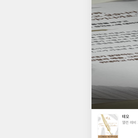
다. 이것이 소설에서
심심하게 느껴질 수도
럽게 깨닫게 된다.테
단하지 않고,고치려 
의 인생책 “흐르는 강
는 점이 닮아 있었다.
인생책 “스토너”도 
랬다. 다만 스토너는
함,사람의 다정함,품
로가 되었다. 팍팍한
채워갈 수 있음을 일
문으로 사랑받은 이유
경험을 선물해주었기 때
테오
글
앨런 레비
쓴
이