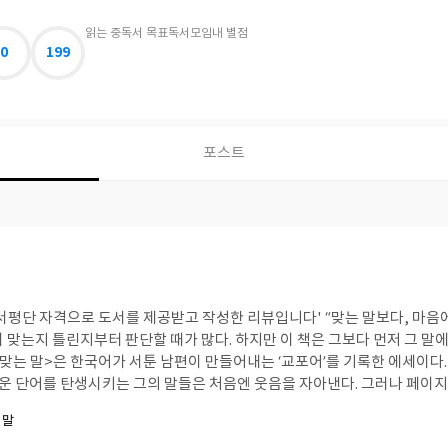
읽는 중
독서 목표
독서모임
내 별점
0
199
포스트
서평단 자격으로 도서를 제공받고 작성한 리뷰입니다' “맞는 말보다, 마음에
 맞는지 틀린지부터 판단할 때가 많다. 하지만 이 책은 그보다 먼저 그 말
맞는 말>은 한국어가 서툰 남편이 만들어내는 ‘교포어’를 기록한 에세이다. ‘
새로운 단어를 탄생시키는 그의 말들은 처음엔 웃음을 자아낸다. 그러나 페이
위해 기꺼이 귀 기울이는 사랑의 언어였음을 깨닫게 된다.결국 관계란 같은
 말
를 배워가는 과정인지도 모른다. 틀린 표현 하나에도 상대의 의도를 읽어내