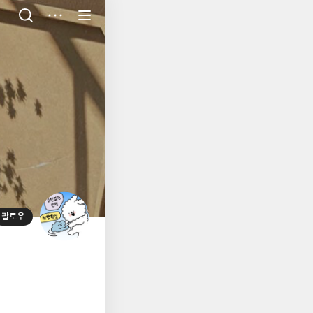
저
장
팔로우
대
표
사
진