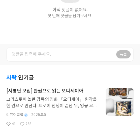
아직 댓글이 없어요.
첫 번째 댓글을 남겨보세요.
등록
사락
인기글
[서평단 모집] 한권으로 읽는 오디세이아
크리스토퍼 놀란 감독의 영화 『오디세이』 원작을
한 권으로 만난다. 트로이 전쟁이 끝난 뒤, 영웅 오디
세우스는 고향 이타케로 돌아가기 위해 키클롭스, 마
별
리뷰어클럽
2026.8.5
녀 키르케, 세이렌의 노래, 포세이돈의 분노를 헤쳐
명
작
41
288
나간다. 그리스 철학 전공자인 옮긴이가 호메로스의
좋
댓
작
성
아
글
성
방대한 24권 서사를 현대적이고 자연스러운 한국어
일
요
일
로 풀어내, 고전이 낯선 독자도 이야기의 흐름을 놓치