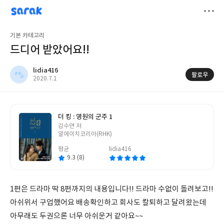
sarak
lidia416
저
기본 카테고리
장
드디어 받았어요!!
lidia416
팔로우
작
2020.7.1
성
일
더 킹 : 영원의 군주 1
글
김수연 저
쓴
알에이치코리아(RHK)
이
평균
lidia416
9.3 (8)
1편은 드라마 딱 8편까지의 내용입니다!! 드라마 수없이 돌려보고!!
아쉬위서 구업했어요 배송확인하고 회사도 칼퇴하고 달려왔는데
아무래도 두권으론 너무 아쉬운거 같아요~~