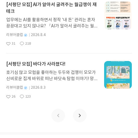
지 않고 끝까지 읽을 수 있다. 3천 년을 이어 온 귀향
[서평단 모집] AI가 알아서 굴려주는 월급쟁이 재
과 모험의 대서사시가 가장 읽기 편한 번역으로 새롭
테크
게 펼쳐진다.한권으로 읽는 오디세이아글쓴이호메로
업무에는 AI를 활용하면서 정작 '내 돈' 관리는 혼자
스 저/육혜원 역출판사이화북스 예스24 바로가기 닫
끙끙대고 있지 않나요? 『AI가 알아서 굴려주는 월급
기모집인원 : 5명신청기간 : 2026.08.05 ~ 2026.08.
쟁이 재테크』는 챗GPT·클로드·제미나이·퍼플렉시
09발표일자 : 2026.08.13리뷰 작성기한 : 도서/상품
별
리뷰어클럽
2026.8.4
티를 나만의 재테크 팀으로 만드는 실전 가이드입니
받고 2주 이내 ▶ 주소/연락처 업데이트 : 신청 전 상
명
작
31
218
다. 재무 진단부터 주식 투자, 부동산, 절세, 자산 관
좋
댓
작
성
품 받으실 주소/연락처를 업데이트 해주세요! (선정
아
글
성
리 자동화 루틴까지, 코딩 없이도 프롬프트 하나로 2
일
후 수정 불가)▶ 서평단 신청 방법 : 기대평 댓글을 작
요
일
0년 차 재무 전문가의 맞춤 조언을 받을 수 있습니다.
성해주세요! 먼저 작성한 리뷰를 올려주시면 당첨확
좋은 정보를 찾는 시대는 끝났습니다. 이제는 좋은 질
[서평단 모집] 바다가 사라졌다!
률이 올라갑니다!! ※ 신청 전, 꼭 확인해주세요!- '사
문을 던지는 사람이 돈을 법니다. 경제적 자유를 앞당
락' 개설 후, 이 글의 댓글로 신청해주세요.- 기존 YE
호기심 많고 모험을 좋아하는 두두와 겁쟁이 모모가
기고 싶은 월급쟁이라면, 이 책이 바로 그 시작입니
S블로그는 '사락'으로 개편되어 별도로 개설하지 않
신비로운 집게 바위로 떠난 바닷속 탐험 이야기! 망둥
다.AI가 알아서 굴려주는 월급쟁이 재테크글쓴이김
으셔도 됩니다. ▶ 도서/상품 발송- 도서/상품은 최근
이, 소라게, 낙지 같은 바다 친구들과 신나게 놀던 중
태형 저출판사한빛미디어 예스24 바로가기 닫기모
별
리뷰어클럽
2026.8.3
배송지가 아닌 회원정보상의 주소/연락처 (클릭 시
갑자기 거대해진 집게 바위의 비밀을 마주하게 되는
명
작
집인원 : 5명신청기간 : 2026.08.04 ~ 2026.08.08발
수정 가능)로 발송됩니다.- 주소/연락처에 문제가 있
26
123
데, 과연 바다에 무슨 일이 벌어진 걸까요? 상상력을
좋
댓
작
성
표일자 : 2026.08.13리뷰 작성기한 : 도서/상품 받고
을 시 선정에서 제외되거나 배송에서 누락될 수 있습
아
글
성
자극하는 환상적인 해양 모험 동화 속으로 풍덩 빠져
일
2주 이내 ▶ 주소/연락처 업데이트 : 신청 전 상품 받
요
일
니다(재발송 불가). ▶ 리뷰 작성- 도서/상품을 받고
보세요!바다가 사라졌다!글쓴이서휘 글출판사풀
으실 주소/연락처를 업데이트 해주세요! (선정 후 수
2주 이내 리뷰를 작성해주셔야 합니다. (포스트가 아
빛 예스24 바로가기 닫기모집인원 : 20명신청기간 :
정 불가)▶ 서평단 신청 방법 : 기대평 댓글을 작성해
닌 '리뷰'로 작성)- 기간내 미작성, 불성실한 리뷰, 도
2026.08.03 ~ 2026.08.07발표일자 : 2026.08.13리
주세요! 먼저 작성한 리뷰를 올려주시면 당첨확률이
서/상품과 무관한 리뷰 작성 시 이후 선정에서 제외
뷰 작성기한 : 도서/상품 받고 2주 이내 ▶ 주소/연락
올라갑니다!! ※ 신청 전, 꼭 확인해주세요!- '사락' 개
될 수 있습니다.- 리뷰어클럽은 개인의 감상이 포함
처 업데이트 : 신청 전 상품 받으실 주소/연락처를 업
설 후, 이 글의 댓글로 신청해주세요.- 기존 YES블로