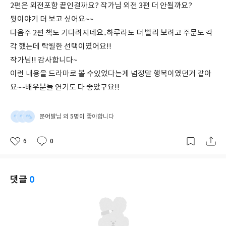
2편은 외전포함 끝인걸까요? 작가님 외전 3편 더 안될까요?
뒷이야기 더 보고 싶어요~~
다음주 2편 책도 기다려지네요..하루라도 더 빨리 보려고 주문도 각
각 했는데 탁월한 선택이였어요!!
작가님!! 감사합니다~
이런 내용을 드라마로 볼 수있었다는게 넘정말 행복이였던거 같아
요~~배우분들 연기도 다 좋았구요!!
문어발
5명이
님 외
좋아합니다
6
0
좋
댓
작
아
글
성
요
일
댓글
0