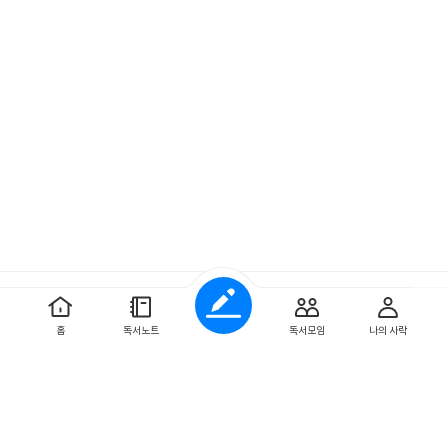
예스이십사 ㈜
사업자 정보
홈
독서노트
독서모임
나의 사락
개인정보처리방침
이용약관
문의하기
Copyright ⓒYES24 Corp. All Rights Reserved.