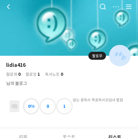
저
장
팔로우
나
의
lidia416
님
대
사
0
1
0
의
팔로워
팔로잉
독서노트
표
락
사
사
배
님의 블로그
진
경
락
읽는 중
독서 목표
독서모임
내 별점
0%
0
1
리스트
리뷰
포스트