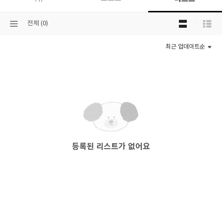
목
선
전체 (0)
록
택
보
된
기
최근 업데이트순
분
선
류
택
등록된 리스트가 없어요