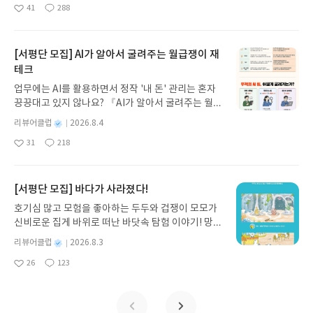
명
작
41
288
나간다. 그리스 철학 전공자인 옮긴이가 호메로스의
한 스스로의 믿음으로 생긴 것이다.선택은 독립적인
니다.고점이다, 아니다 논란이 뜨거운 분야인만큼 객
좋
댓
작
성
아
글
성
방대한 24권 서사를 현대적이고 자연스러운 한국어
사건이 아니라, 자기 설명을 강화하는 반복 구조가 된
관적인 시각에서 바라볼 수 있을 것입니다.뒷부분은
일
요
일
로 풀어내, 고전이 낯선 독자도 이야기의 흐름을 놓치
다.무엇을 골랐는지가 아니라, 그것을 어떻게 설명하
HALO(Heavy Assets, Low Obsolescence. 무거
지 않고 끝까지 읽을 수 있다. 3천 년을 이어 온 귀향
는냐가 중요해진다.이것이 특정 브랜드를 선호하고,
[서평단 모집] AI가 알아서 굴려주는 월급쟁이 재
운 자산, 낮은 진부화)에 대해 이야기하고 있습니다.
과 모험의 대서사시가 가장 읽기 편한 번역으로 새롭
좋아하는 이유인 것 같다.지금까지 브랜드를 보고 골
개인적으로 선호하는 주식 스타일입니다.‘가치주'에
테크
게 펼쳐진다.한권으로 읽는 오디세이아글쓴이호메로
랐는데, 생각해보면 왜 꼭 그 브랜드여야 하는지를 설
대한 정의는 모두가 다르지만, 제가 생각하는 가치주
업무에는 AI를 활용하면서 정작 '내 돈' 관리는 혼자
스 저/육혜원 역출판사이화북스 예스24 바로가기 닫
명하지는 못하겠다.모든 업체들이 원하는 것 중 하나
의 기준이기도 합니다.언젠가 제 가치를 찾겠다는 생
끙끙대고 있지 않나요? 『AI가 알아서 굴려주는 월급
기모집인원 : 5명신청기간 : 2026.08.05 ~ 2026.08.
가 비용 절감이다.‘올바른' 비용 절감에 대해 잘 설명
각을 갖고 투자한 분들에게는 참으로 지루한 시간이
쟁이 재테크』는 챗GPT·클로드·제미나이·퍼플렉시
09발표일자 : 2026.08.13리뷰 작성기한 : 도서/상품
해 주고 있다.여유없는 타이트한 비용 절감은 오히려
별
리뷰어클럽
2026.8.4
기도 합니다.특히 요즘같이 삼전닉스만 주식인 것 같
티를 나만의 재테크 팀으로 만드는 실전 가이드입니
받고 2주 이내 ▶ 주소/연락처 업데이트 : 신청 전 상
시스템을 망가트릴 수 있다.아무리 좋은 시스템이라
명
작
은 시장에서는 더욱 버티기 힘들 수 있습니다.그래도
31
218
다. 재무 진단부터 주식 투자, 부동산, 절세, 자산 관
좋
댓
작
성
품 받으실 주소/연락처를 업데이트 해주세요! (선정
도 언젠간 문제가 생길 여지가 있고, 작은 문제들이
이 부분을 읽으면서 관심을 가질 몇 회사를 발견할 수
아
글
성
리 자동화 루틴까지, 코딩 없이도 프롬프트 하나로 2
일
후 수정 불가)▶ 서평단 신청 방법 : 기대평 댓글을 작
쌓이기도 한다.결국 그 문제를 해결하는 것은 절감했
있었습니다.주식투자에서 정보가 돈입니다.이 책은
요
일
0년 차 재무 전문가의 맞춤 조언을 받을 수 있습니다.
성해주세요! 먼저 작성한 리뷰를 올려주시면 당첨확
던 비용들이다.단순히 판매라 생각했던 리테일에 숨
가장 최근의 정보까지 담고 있기에 빨리 읽는 사람이
좋은 정보를 찾는 시대는 끝났습니다. 이제는 좋은 질
[서평단 모집] 바다가 사라졌다!
률이 올라갑니다!! ※ 신청 전, 꼭 확인해주세요!- '사
겨져 있는 수많은 과학적이고, 객관적인 접근을 보게
승자가 될 것입니다.이 책은 오랫동안 두고 볼 지도가
문을 던지는 사람이 돈을 법니다. 경제적 자유를 앞당
락' 개설 후, 이 글의 댓글로 신청해주세요.- 기존 YE
되었다.그리고 리테일이 나아가야 할 미래의 모습도
아니라, 지금 이 시점에서 투자해야 할 주식을 찾는
호기심 많고 모험을 좋아하는 두두와 겁쟁이 모모가
기고 싶은 월급쟁이라면, 이 책이 바로 그 시작입니
S블로그는 '사락'으로 개편되어 별도로 개설하지 않
볼 수 있었다. #파지트, #오버더리테일, #이용준, #
네이게이션에 가깝습니다.빠르게 목적지까지 도착하
신비로운 집게 바위로 떠난 바닷속 탐험 이야기! 망둥
다.AI가 알아서 굴려주는 월급쟁이 재테크글쓴이김
으셔도 됩니다. ▶ 도서/상품 발송- 도서/상품은 최근
리테일, #리뷰어스클럽, #리테일진화, #시장의탄
기 위해 무엇을 해야 할지 궁금하신 분은 지금 바로
이, 소라게, 낙지 같은 바다 친구들과 신나게 놀던 중
태형 저출판사한빛미디어 예스24 바로가기 닫기모
별
리뷰어클럽
2026.8.3
배송지가 아닌 회원정보상의 주소/연락처 (클릭 시
생, #알고리즘문명, #인간의설계
펼쳐보세요.#메이트북스 #염승환김익환의대한민국
갑자기 거대해진 집게 바위의 비밀을 마주하게 되는
명
작
집인원 : 5명신청기간 : 2026.08.04 ~ 2026.08.08발
수정 가능)로 발송됩니다.- 주소/연락처에 문제가 있
26
123
주식투자지도 #염승환 #김익환
데, 과연 바다에 무슨 일이 벌어진 걸까요? 상상력을
좋
댓
작
성
표일자 : 2026.08.13리뷰 작성기한 : 도서/상품 받고
을 시 선정에서 제외되거나 배송에서 누락될 수 있습
아
글
성
자극하는 환상적인 해양 모험 동화 속으로 풍덩 빠져
일
2주 이내 ▶ 주소/연락처 업데이트 : 신청 전 상품 받
요
일
니다(재발송 불가). ▶ 리뷰 작성- 도서/상품을 받고
보세요!바다가 사라졌다!글쓴이서휘 글출판사풀
으실 주소/연락처를 업데이트 해주세요! (선정 후 수
2주 이내 리뷰를 작성해주셔야 합니다. (포스트가 아
빛 예스24 바로가기 닫기모집인원 : 20명신청기간 :
정 불가)▶ 서평단 신청 방법 : 기대평 댓글을 작성해