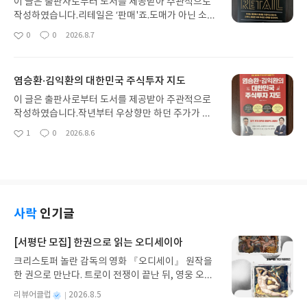
이 글은 출판사로부터 도서를 제공받아 주관적으로
작성하였습니다.리테일은 ‘판매'죠.도매가 아닌 소비
자가 직접 상품을 구매하는 소매를 말합니다.입지 좋
0
0
2026.8.7
좋
댓
작
은 곳에서 판매가 잘되는 상품을 팔면 되는 것이라고
아
글
성
말합니다.맞습니다.하지만 지금은 그 이상의 판매 전
요
일
략과 과학적인 접근이 필요합니다.이 책이 그 방법을
염승환·김익환의 대한민국 주식투자 지도
알려주고 있습니다.아직까지 쇼핑에 관심이 없어서
인지 매장은 필요한 물건이 있을때만 방문한다.그렇
이 글은 출판사로부터 도서를 제공받아 주관적으로
다고 꼭 필요한 물건만 구매하지는 않는다.생각하지
작성하였습니다.작년부터 우상향만 하던 주가가 요
도 않았던 것들도 장바구니에 담겨있다.집에 돌아오
즘은 등락을 거듭하고 있습니다.보기 어렵던 사이드
1
0
2026.8.6
좋
댓
작
면 기대반, 후회반이지만 구매를 유도한 매장의 전술
카는 하루가 멀다하고 보이는 것을 보면 분명 정상이
아
글
성
(?)에 감탄한다.이 책을 보면서 왜 그런 구매를 하게
라고 보기 어려운 것 같습니다.이런 상황에서 어떻게
요
일
되었는지를 알게 되었다.공간 구성을 바꾸는 것만으
주식 투자를 해야 할까요?흔들리지 않는 자신만의 확
로도 소비자가 다양한 선택을 할 수 있도록 유도할 수
고한 기준이 있다면 지금과 같은 시장상황에서도 편
있음을 보여주고 있다.매대 가득 상품을 진열하는 것
안할 수 있습니다.이 책의 저자는 제목에도 있듯이 주
보다는 고객의 휴식 공간을 배치하는 것이 실질적으
식에 관심이 있는 분들에게 잘 알려진 염승환, 김익환
사락
인기글
로 구매에 더 도움이 될 수도 있다.요즘 큰 쇼핑몰들
입니다.두 분의 스타일이 상이하지 않은데 공저를 했
은 이와 같은 스타일의 공간 구성을 하고 있다.단지
다는 것이 조금 놀라웠습니다.책은 각각 저자들의 강
[서평단 모집] 한권으로 읽는 오디세이아
쇼핑이 아니라 놀이, 휴식의 공간으로도 제공하여 소
점을 따로 분리하여 보여주고 있습니다.앞부분은 염
크리스토퍼 놀란 감독의 영화 『오디세이』 원작을
비자의 체류 시간을 늘리고 있다.이는 당연히 소비의
승환님의 스타일이고, 뒷부분은 김익환님의 스타일
한 권으로 만난다. 트로이 전쟁이 끝난 뒤, 영웅 오디
증가를 가져온다.이 부분을 읽으면서 내 쇼핑에 대한
인 것 같습니다.앞부분에서는 요즘 가장 핫한 AI와 관
세우스는 고향 이타케로 돌아가기 위해 키클롭스, 마
치명적인(?) 약점을 알게 되었다.나의 쇼핑 기준, 브
련된 내용을 이야기하고 있습니다.AI 산업 전반에 대
별
리뷰어클럽
2026.8.5
녀 키르케, 세이렌의 노래, 포세이돈의 분노를 헤쳐
랜드 선호는 내가 선택한 것이 아니라, 내 선택에 대
한 현재 상황과 미래 전망을 자세하게 설명하고 있습