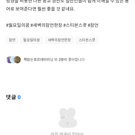
성경을 비롯한 다른 종교 경전도 일반인들이 쉽게 이해할 수 있는 용
어로 보여준다면 훨씬 좋을 것 같네요.
#월요일의꿈 #새벽의잠언한장 #스티븐스콧 #잠언
잠언
월요일의꿈
새벽의잠언한장
스티븐스콧
책읽는호르데아리
2명이
님 외
좋아합니다
댓글
0
아직 댓글이 없어요.