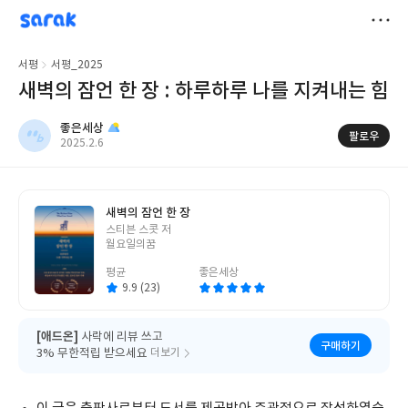
sarak
좋은세상
저
서평
서평_2025
장
새벽의 잠언 한 장 : 하루하루 나를 지켜내는 힘
좋은세상
팔로우
작
2025.2.6
성
일
새벽의 잠언 한 장
글
스티븐 스콧 저
쓴
월요일의꿈
이
평균
좋은세상
9.9 (23)
[애드온]
사락에 리뷰 쓰고
구매하기
3% 무한적립 받으세요
더보기