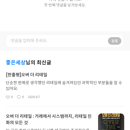
첫 번째 댓글을 남겨보세요.
등록
좋은세상
님의 최신글
[한줄평]오버 더 리테일
단순한 판매로 생각했던 리테일에 숨겨져있던 과학적인 부분들을 알 수
있어요.
0
0
2026.8.7
좋
댓
작
아
글
성
요
일
오버 더 리테일 : 거래에서 시스템까지, 리테일 진
화의 모든 것