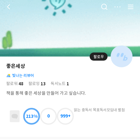
저
장
팔로우
나
의
좋은세상
님
대
사
의
빛나는 리뷰어
표
락
사
사
배
48
13
1
팔로워
팔로잉
독서노트
진
경
락
책을 통해 좋은 세상을 만들어 가고 싶습니다.
읽는 중
독서 목표
독서모임
내 별점
213%
0
999+