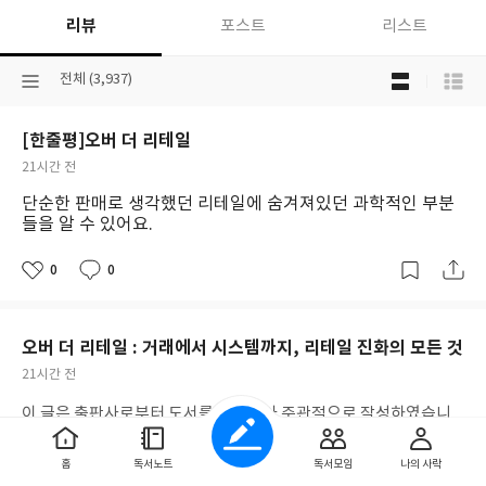
리뷰
포스트
리스트
목
선
전체 (3,937)
록
택
보
된
기
[한줄평]오버 더 리테일
분
선
류
택
작
21시간 전
성
단순한 판매로 생각했던 리테일에 숨겨져있던 과학적인 부분
일
들을 알 수 있어요.
0
0
좋
댓
작
아
글
성
요
일
오버 더 리테일 : 거래에서 시스템까지, 리테일 진화의 모든 것
작
21시간 전
성
이 글은 출판사로부터 도서를 제공받아 주관적으로 작성하였습니
일
다. 리테일은 ‘판매'죠.도매가 아닌 소비자가 직접 상품을 구매하는
소매를 말합니다.입지 좋은 곳에서 판매가 잘되는 상품을 팔면 되는
홈
독서노트
독서모임
나의 사락
것이라고 말합니다.맞습니다.하지만 지금은 그 이상의 판매 전략과