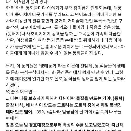
나누어 5편이 실려 있다.
한 편 한 편 동화들마다 이야기가 무척 흥미롭게 진행되는데, 태풍
이 휘몰아치며 나뭇가지를 부러뜨리고 넘어뜨리는 위태위태한 묘
사나 여왕벌의 결혼 장면과 왕거미 거미줄에 걸린 부룩소(일벌) 구
출작전, 고구마밭에 고구마를 먹으러 들어갔다 죽음을 맞은 깜보
(멧돼지)나 새호리기에게 공격을 당하는 오목눈이 가족의 다급한
상황, 야생화들의 여왕 뽑기 등등 손에 땀을 쥐게하거나 다음 이야
기가 궁금하게 만드는 흥미로운 이야기들로 구성되어 있다보니~ 아
이들에게 재미나게 읽힐 수 밖에 없는 동화들이지 싶다.
특히, 이 동화들은 '생태동화'라는 이름에 걸맞게, 동.식물들의 생태
를 동화 구석구석에서~ 대화 중간중간에서 쉽게 만날 수 있다. 그렇
기에 재미있게 읽기만 해도 절로 동.식물의 생태를 알게 되는 동화라
하겠다.
몇 줄 적어보면....
... 나는 나를 보호하기 위해서 타닌이란 물질을 만드는 거야. (중략)
졸참 녀석, 네 녀석이 만드는 도토리는 도토리 중에서 제일 못생긴
데다 맛도 떫어...
39쪽 <숲나라 임금님이 될 거야>숲 속의 나무들
편에서
짐은 오늘 밤 경호대장으로부터 백성의 수를 보고받았도다. 지난해