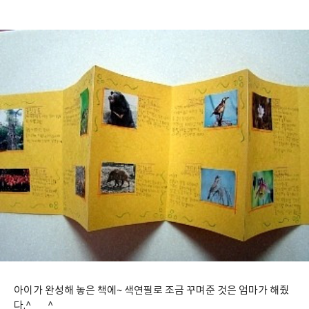
아이가 완성해 놓은 책에~ 색연필로 조금 꾸며준 것은 엄마가 해줬
다.^___^