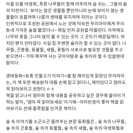
이름 모를 야생화, 푸른 나무들이 함께 어우러져 숨 쉬는... 그들의 삶
의 터전이다. 보이는 많은 생물들 뿐만아니라 눈에 보이지 않는 생
물들이 호흡하며 나름의 생태를 유지하며 자라는 곳이다.
인위적으로 조성된 공원에서 노는 것에 익숙한 우리아이에게 우리
동네 가까운 숲을 물었더니~ 제일 먼저 공원을 떠올린다. 아무래도
나무와 꽃을 그나마 많이 볼 수 있는 곳이 그 곳이기 때문일게다. 하
지만 왠지 안타깝다. 사실 집 주변엔 숲이라 할 수 있는 곳이 없다. 나
무들, 곤충들, 동물들, 새들, 꽃들이 서로서로 필요한 것들을 주고
받으면서~ 가득 메꾸며 사는 곳이야말로 숲 속이라 할 수 있을텐데
말이다.
생태동화<토종 민물고기 이야기>를 참 재미있게 읽었던 우리아이
는, 이 책 또한 배송받자 대뜸 손에 잡고 읽더니, 재미있다고 엄마도
꼭 읽어보라고 권한다.ㅎㅎ
책을 읽고나서 엄마와 함께 내용을 공유하고 싶은 경우에 울아이가
하는 말이, '엄마 꼭 읽어보세요'이기에~ 아이반응이 좋아 책을 읽
어보기도 전에 흡족함을 안겨준 책이다.
숲 속 이야기를 소곤소곤 들려주는 본문 동화들은... 숲 속의 나무들,
숲 속의 곤충들, 숲 속의 동물들, 숲 속의 새들, 숲 속의 야생화들로