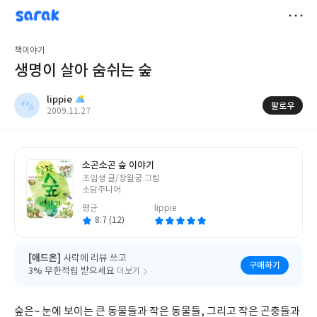
sarak
lippie
저
책이야기
장
생명이 살아 숨쉬는 숲
lippie
팔로우
작
2009.11.27
성
일
소곤소곤 숲 이야기
글
조임생 글/장월궁 그림
쓴
소담주니어
이
평균
lippie
8.7 (12)
[애드온]
사락에 리뷰 쓰고
구매하기
3% 무한적립 받으세요
더보기
숲은~ 눈에 보이는 큰 동물들과 작은 동물들, 그리고 작은 곤충들과