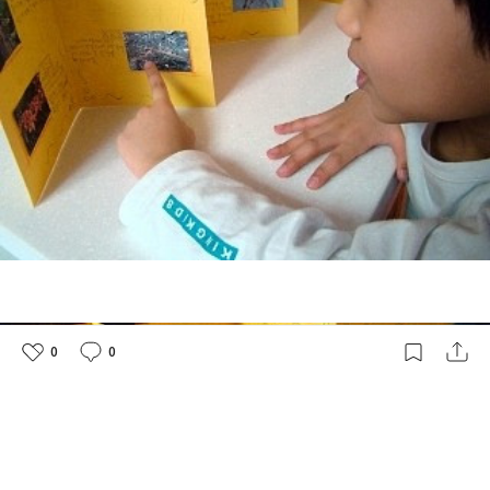
0
0
좋
댓
작
아
글
성
요
일