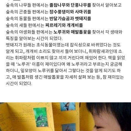
졸참나무와 단풍나무를
숲속의 나무들 편에서는
찾아서 알아보고
장수풍뎅이와 사마귀를
숲속의 곤충들 편에서는
반달가슴곰과 멧돼지를
숲속의 동물들 편에서는
찌르레기와 개개비를
숲속의 새들 편에서는
노루귀와 매발톱꽃을
숲속의 야생화들 편에서는
찾아서 각 생태와
특징을 알아보는 시간이 되었다.
멧돼지가 원래는 초식동물이였는데 잡식성으로 바뀌었다는 것도
알게 되고, 개개비 소리도 찾아서 들어 보더니, 휘파람새과인데 소
리는 휘파람처럼 이쁘지 않고 끼끼 거린다며 재밌어 한다. 책을 읽었
을 때 '노루귀' 이름이 재미있다며 왜 노루귀라고 부르는지 궁금해
하더니, 잎모양이 노루귀를 닮아서 그렇다는 것을 알게 되기도 하
고, 매 발톱처럼 생긴 매발톱꽃을 자세히 살펴 보는 등, 참 재미있는
시간이 되었다.