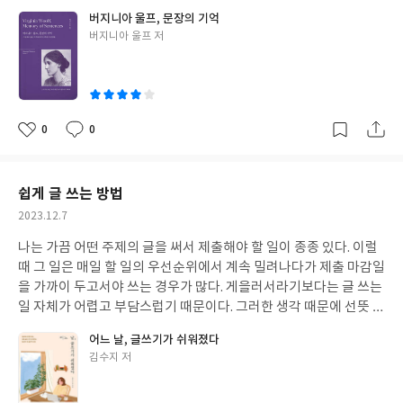
작품으로 표현된 미술, 영화, 소설 등을 촘촘하게 엮어내고 있다는
락”을 이야기하고 싶었으나, 당시 우리들은 모두 문학적 소양은 형
버지니아 울프, 문장의 기억
점에서 저자가 이 책을 쓰기 위해 참 많은 것을 연구했다는 것을 알
편없고 사춘기 감성에 따라 겉물만 들었던 터라 이국의 “늙은 여류
글
버지니아 울프 저
수 있다. 두 사람의 관계를 벗어나 이 책을 읽고 알게 된 것 중 흥미로
작가” 이름만 읊조린 듯하다. 어른이 된 후에는 그렇게 학창 시절의
쓴
운 것은, 졸라는 국어 성적이 좋지 않아서 입학 자격시험에 실패한
기억으로 남아 있던 버지니아 울프를 <자기만의 방>으로 만났다.
이
경험이 있다는 것과 세잔은 데생 실력이 좋지 않아 미술대학 입시에
일반적으로 버지니아 울프의 작품을 페미니즘의 정전이라고 말하
두 번이나 실패했다는 사실이다. 누군가에게는 커다란 낙담으로 이
지만, 어쩌면 울프는 오롯이 자기 자신으로 살아가기를 극렬히 바라
어질 작지 않은 실패가 아닌가! 하지만 그 둘은 그러한 실패에도 불
며 끊임없이 자기의식을 성찰했던 것을 글로 썼을 수도 있다. 소설
0
0
좋
댓
작
구하고 졸라는 작가로서 명성을 날리고 세잔은 그림으로 한 획을 그
기법의 하나인 ‘의식의 흐름 기법’을 개척한 것도 이러한 맥락에서
아
글
성
었으니 둘 다 참 대단한 인물이라는 거다. 이 둘의 이야기를 읽으며
비롯된 것일 수도 있다. 물론 이것은 나의 유추일 뿐이지만 이 책에
요
일
위대함은 어떤 상황에서도 도전하고 탐구하는 자세를 잃지 않는 의
실린 울프의 여러 작품의 문장들을 읽다 보니 그런 생각이 들었다. “I
쉽게 글 쓰는 방법
지에 있다는 생각을 했다.
am I: and I must follow that furrow, not copy another. Th
작
2023.12.7
at is the only justification for my writing, living.” “나는 나입
성
니다. 나는 누군가를 모방하지 않고, 나만의 길을 따라야 합니다. 그
나는 가끔 어떤 주제의 글을 써서 제출해야 할 일이 종종 있다. 이럴
일
것이 내 글, 삶의 유일한 정당성입니다.” 위 문장은 이 책에 부록으로
때 그 일은 매일 할 일의 우선순위에서 계속 밀려나다가 제출 마감일
실린 <버지니아 일기> 중 일부다. <버지니아 일기>는 버지니아가
을 가까이 두고서야 쓰는 경우가 많다. 게을러서라기보다는 글 쓰는
죽은 이후 남편 레너드 울프가 엮어 출판한 것이라 한다. 엮은이가
일 자체가 어렵고 부담스럽기 때문이다. 그러한 생각 때문에 선뜻 쓰
이 책의 본문에 담고 있는 버지니아의 주요 작품들에서 추린 문장에
지 못하고 차일피일 미루었다 쓰면서도, 막상 쓰기 시작하고 글을
어느 날, 글쓰기가 쉬워졌다
서도 버지니아를 읽을 수 있었지만, 이 일기에 기록한 저 문장이야
마쳤을 때 얻는 기쁨도 꽤 커서 뭔가 모순처럼 내 생활에 자리 잡은
글
김수지 저
말로 버지니아 울프가 평생 되새겼을 자신의 정체성이며 삶의 방향
것이 글쓰기이다. 글쓰기 관련 도서를 읽다 보면 엇비슷하게 전달하
쓴
성이 아닐지 생각했다. 엮은이가 울프의 작품 중에서 골라 실은 문장
는 내용들이 있다. 대부분의 저자가 글은 꾸준하게 써야 한다고 강조
이
중에는 탁월한 묘사로 감탄케 하는 부분도 많다. 그중에서 의식의 흐