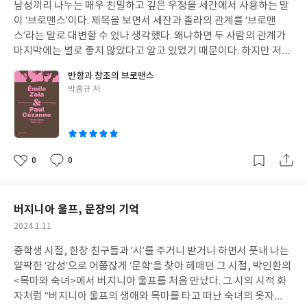
했고 “혼자 사는 노인 / 가전제품 음성 안내에 / 대답을 한다”라는 시
남성끼리 나누는 매우 친밀하고 깊은 우정을 세간에서 사용하는 말
일
가 그러했다. “<젊어 보이시네요> / 그 한마디에 / 모자 벗을 기회 놓
이 ‘브로맨스’이다. 제목을 보면서 세잔과 졸라의 관계를 ‘브로맨
쳤다”라는 시와 “젊게 입은 옷 / 자리를 양보받아 / 허사임을 깨닫
스’라는 말로 대변할 수 있나 생각했다. 왜냐하면 두 사람의 관계가
다”라는 시는 신체적 노화와 감성적 노화의 간격이 엿보이는 시다.
마지막에는 별로 좋지 않았다고 알고 있었기 때문이다. 하지만 저자
“경치보다 / 화장실이 신경 쓰이는 / 관광지”라는 시를 읽고는 돌아
는 사람들이 일반적으로 가지고 있는 그러한 시각에 대해 다르게 접
반항과 창조의 브로맨스
가신 아버지가 떠올랐다. 함께 외출할 때면, 들어가는 식당이든, 카
근하다. 즉, ‘브로맨스’라는 단어를 사용하여 세잔과 졸라를 묶은 가
글
박홍규 저
페이든, 공원이든, 그곳 화장실 위치를 먼저 확인하시던 아버지의
장 큰 이유를 이 책에서 설명하고 있다고 하겠다. 각자 글과 그림으
쓴
모습이 겹치면서 읽다가 눈시울이 붉어졌다. 누구나 늙는다. 자연의
로 자신의 위대함을 알린 두 사람은 그들이 서로에게 투영했던 것이
이
순리에 따라 늙음을 막을 수는 없다. 늙어가는 것을 건강하게 수용하
그 위대함을 끌어낸 것으로 작용했을 것으로 본 것이다. 그 두 사람
는 사람이 행복한 사람일 것이다. 실버 센류라는 장르에 입혀져 익살
은 서로가 가지고 있는 개성을 최대한 발휘하면서 서로가 추구하는
스럽게 쓰고는 있지만 늙는 것은 고통을 수반하는 현상이다. 신체 노
것이라면 최대한 허용하였으며, 이에 따라 그 둘의 관계는 서로 격
0
0
좋
댓
작
화는 병을 불러오는 경우가 많기 때문이다. 병환이 없더라도 감각이
려와 비판을 나누며 함께한 반세기의 장구한 우정의 세월로 본 것이
아
글
성
둔해지는 것을 막기는 쉽지 않아 이 또한 안타까운 일이다. 처음부터
다. 이 책은 세잔과 졸라, 두 사람의 관계에 관한 탐구 도서이다. 19
요
일
그 선명한 감각을 몰랐다면 모를까 어떤 감각인지 잘 알고 있었다가
세기 초 프랑스에 일어났던 사건들을 통해 두 사람의 생애 변화에 관
버지니아 울프, 문장의 기억
그 감각을 잃어가는 것을 마주해야 하기 때문이다. 시력이 나빠지
해서도 서술하고 있어 그 때의 프랑스 상황을 읽을 수 있다는 점도
작
2024.1.11
고, 청력에 문제가 생기고, 음식을 씹고 삼키는 일이나 근육이 둔해
좋다. 그 유명한 드레퓌스 사건에 대해서는 매우 상세하게 기술하고
성
져서 재빠른 대처를 하지 못하게 되었을 때, 그 암담함은 고통처럼
있어서 좋았으며 두 사람의 작품에 대한 설명 글도 다루고 있다 보니
중학생 시절, 한창 친구들과 ‘시’를 주거니 받거니 하면서 풋내 나는
일
느껴질 수 있다. 하지만 풍자와 익살로 그 회포를 풀어내고, 서로 위
매우 흥미롭게 읽었다. 특히 개인적으로 세잔의 그림을 좋아하는데
얄팍한 ‘감성’으로 어쭙잖게 ‘문학’을 찾아 헤매던 그 시절, 박인환의
로를 받고 공감하면서 노년의 시간을 느긋하게 살아가는 것도 좋으
저자의 매우 통찰력 있는 작품해석을 만날 수 있어서 이 점에서도 매
<목마와 숙녀>에서 버지니아 울프를 처음 만났다. 그 시의 시적 화
리라. 연수의 깊이만큼 생각의 깊이가 더해지고 넓은 아량으로 품을
우 흡족했다. 졸라와 세잔의 두 사람을 그 당시의 정치, 역사와 함께
자처럼 “버지니아 울프의 생애와 목마를 타고 떠난 숙녀의 옷자
줄 아는 노년은 그 또한 멋스러운 황혼의 모습이 아닐까.