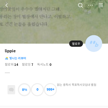
저
장
팔로우
나
의
lippie
님
대
사
의
빛나는 리뷰어
표
락
사
사
배
14
7
0
팔로워
팔로잉
독서노트
진
경
락
.......
읽는 중
독서 목표
독서모임
내 별점
0%
0
999+