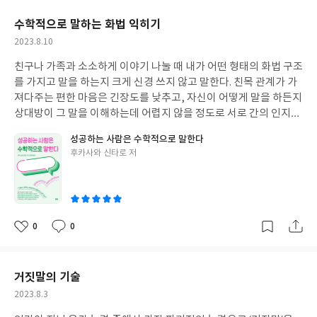
된 내용으로 마무리해준다. 짝 토론으로 불리는 하브루타 방식의 대
요
일
없이 날아가 버립니다. 그러면 순식간에 심연까지 뻥 뚫린 거대한 구
화를 통해 토론이 진행되는데, 두 명의 짝꿍이 만나서 텍스트를 가
수학적으로 말하는 화법 익히기
멍이 여러분의 가슴 한가운데 생기는 겁니다. 생살이 드러난 것처럼
지고 함께 읽고, 질문하고(핵심 질문), 해석하고, 반사하고, 지지하
작
2023.8.10
마음이 아프고 쓰라릴 수밖에 없습니다. 글쓰기는 그렇게 드러난 마
고(토론 단계), 진로 적용하고(자신이 배운 점, 느낀 점, 실천할 점
성
음의 우물 안으로 조심스럽게 두레박을 내려보내 진심을 길어 올리
을 알게 해줌), 포트폴리오(자기 선언문)를 작성한다. 각 단계별로
친구나 가족과 소소하게 이야기 나눌 때 내가 어떤 형태의 화법 구조
일
는 일입니다.”(66-67쪽) 우물 안을 들여다보고 거기서 진심을 길어
프롤로그에 설명이 잘 되어 있어서 책을 읽고 실전에 적용하는 데 어
를 가지고 말을 하는지 크게 신경 쓰지 않고 말한다. 친목 관계가 가
올리며 쓰게 되는 글은 그 과정만으로도 그 사람을 치유하는 글이 될
렵지는 않을 듯하다. 이 책은 학교에서(또는 가정에서) 교사(또는 학
져다주는 편한 마음은 긴장도를 낮추고, 자신이 어떻게 말을 하든지
듯하다. 책의 주제가 주제인 만큼 상황에 따른 글쓰기 방법도 일러
부모)가 학생과(또는 자녀와) 진로상담 시에 큰 도움이 될 듯하다.
상대방이 그 말을 이해하는데 어렵지 않을 정도로 서로 간의 인지도
준다. 일상 글, 회사 글, 팔리는 글로 나누어 각 글마다의 특성에 따
독자마다 다르겠지만 내게 도움이 되었던 점을 두 가지로 요약하면
가 쌓여 있다고 보기 때문이다. 하지만 직장이나 학교에서는 정확한
라 어떻게 써야 제대로 쓸 수 있고, 효과적이고 쉽게 쓸 수 있는지를
성공하는 사람은 수학적으로 말한다
다음과 같다. 첫째, 진로 관련 도서를 소개하는 꼭지이다. 소개 책 중
의사소통이 필요할 때가 많다. 논의되고 있는 사항에 관해 의견이나
차근차근 알려준다. 그중에서 자기소개서와 보고서 쓰는 방법은 여
글
후카사와 신타로 저
에는 최근 출간된 책 목록이 꽤 많아 이 코너를 통해 처음 알게 된 진
주장을 제시할 때, 일이나 과제의 결과를 보고할 때는 상대방을 설
쓴
러모로 꽤 유용한 방법들을 제시하고 있어 잘 익혀둘 생각이다.
로 도서가 있어서 좋았으며, 학생들에게 추천하고 싶은 책이 여러
득할 수 있거나 정확하게 이해할 수 있도록 말해야 하기 때문이다.
이
권 있어서 좋았다. 또한 자기이해, 강점, 꿈, 미래 세계와 직업, 성장
화법과 관련한 책을 몇 권 읽었지만 읽을 때뿐, 시간이 지나면 익숙
마인드 셋, 사회와 직업선택, 인성, 희망 등으로 분류하여 초등부터
해진 나의 말버릇 그대로 구사하면서, 여전히 근거가 부족한 주장을
고등까지 학년을 포함한 책 목록이라는 점도 좋았다. 둘째, 상담 시
펼치거나, 의견을 제시한다고 하면서 뒷말엔 힘이 없으며, 설득력
0
0
좋
댓
작
에 학생들의 흥미와 적성에 맞춰서 전해줄 이야기들을 얻게 되었다
이 부족하거나 장황하게 말하기도 하고, 가끔은 대화의 주제를 벗어
아
글
성
는 점이다. 마음가짐, 도전, 인성, 강점, 꿈과 희망 등 이러한 주제어
나 말하고 있다는 것을 느낄 때면, 말하고 나서 우울해질 때도 있다.
요
일
로 상담할 때 본문에서 예화로 든 인물 이야기나 근거로 삼은 연구
화법 관련하여 수많은 책들이 이미 출간되어 판매되면서도, 이후로
거짓말의 기술
결과 등을 인용하여 전달하면 좀 더 심도 있는 상담이 될 듯하다.
도 지속적으로 출간될 것이 분명하다. 끊임없이 독자층을 형성할 수
작
2023.8.3
밖에 없는 이유를 이 책의 서문에 쓰인 문장에서 가져오면 “사람은
성
말하기로 평가받기 때문”이며, “누구나 무능하다는 평가는 받고 싶