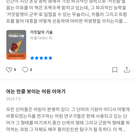
인간이 지닌 온갖 능력 중에서 가장 파괴적인 능력으로 ‘거짓말’을
일
지 않다"라는 것에서 찾을 수 있겠다(5,6쪽). 이 책이 눈에 띈 이유
꼽는 이유를 이 책은 조목조목 밝히고 있는데, 그 파괴적인 능력을
는 ‘수학적’이라는 말이 ‘성공’과 함께 쓰이면서 ‘말하다’라는 제목으
‘거짓말쟁이 군주’로 일컬을 수 있는 무솔리니, 히틀러 그리고 트럼
로 쓰였기 때문이었다. 일반적으로 의사소통 능력 중 ‘말하기’가 추
프를 들어 대중을 어떻게 선동하여 어떠한 악영향을 끼치는지를 설
구하는 태도는 ‘논리적 태도’와 ‘공감적 태도’를 많이 사용하여 표현
명하고 있다. 정직하고 진심 어린 태도를 갖춘 군주보다 위장과 거짓
거짓말의 기술
된다. 그러다 보니 ‘수학적 태도’로 말하기는 어떤 말하기인지 궁금
술수에 능한 군주가 사람들에게 추종을 얻어내어 위업을 달성한다
글
마셀 다네시 저
했다. 수학은 논리와 맞닿아 있기에 어느 정도 연관은 있다고 볼 수
는 마키아벨리의 <군주론>은 그들 ‘거짓말쟁이 군주’들의 이론서로
쓴
있다. 목차에 쓰인 소제목들은 글쓴이가 설명하고자 하는 화법 구조
작동하며 특히 도널드 트럼프는 시대에 앞선 대표적 ‘거짓말쟁이 군
이
의 틀이다. 정의하고, 분해와 비교하며, 구조화하고 모델화하여 말
주’들의 행태를 표방하여 능수능란하게 대중을 자기편으로 끌어들
하라는 것이 그것이다. 본문에서는 각각 “수학적” 화법으로 ‘정의적
일 수 있었다고 설명한다. 트럼프가 미국의 대통령이 되었을 때 참
말하기’, ‘분해, 비교하여 말하기’, ‘구조화, 모델화하여 말하기’를 설
어처구니없었는데, 예상하지 못했던 인물이 대통령이 되었기 때문
0
0
좋
댓
작
명하고 있다. 매 챕터마다 관련하여 ‘화법’ 예시 글이 나온다. 주어진
이 아니었다. 그를 대통령으로 뽑은 미국 유권자들이 생각보다 많았
아
글
성
글을 가지고 어떤 방법으로 말해야 하는지를 수학의 한 부분을 들어
다는 사실 때문이었다. 어떻게 하면 대중의 눈을 가리고 귀를 막아
요
일
설명하고 있어 흥미롭다. 가장 마음에 들었던 부분은 실전 문제이다.
맹목이 되도록 만들 수 있는지를, 이 책은 트럼프의 언행을 예로 들
아는 만큼 보이는 어원 이야기
이러한 문제도 그냥 읽고 지나쳐버리면 화법을 머리로만 알게 될 뿐
어 쓰고 있다. 물론 이 책이 트럼프만을 논의의 대상으로 두고 있지
작
2023.7.5
이다. 그런데, 몇몇 문제는 타이머를 사용하면서까지 서너 번씩 하
는 않지만, ‘거짓말 군주’로서 주요 대상임은 분명하다고 할 만큼 많
성
기도 했다. 독자로 하여금 읽는 중에 문제가 요구하는 것을 반복 연
은 부분에서 다루고 있다. 트럼프가 자신의 이름으로 펴낸 <거래의
모든 단어들은 어원이 분명히 있다. 그 단어의 기원이 어디서 어떻게
일
습하도록 유도할 만큼 꽤 “실전”을 중요시하고 강조하는 책이다 보
기술>이라는 책조차 자기가 쓴 책이 아니라는 것도 놀랍다. 하지만
비롯되었는지를 연구하는 어원 연구가들은 현재 사용되고 있는 단
니 신뢰가 생겨 더 꼼꼼하게 읽고 따라 해 본 듯하다. 간략하게 화법
여전히 <거래의 기술>은 트럼프 이름으로 서점에서 소비되고 있다.
어가 그 형태를 띠기까지 중간 단계의 형태 그리고 근원적 형태를 파
틀을 설명하자면, 정의적 말하기는 내가 말하고자 하는 주장(의견)
거짓이 한 번 뿌려지면 이후에 진실이 밝혀져도 이미 흘려진 거짓이
악하는 과정 그 자체도 매우 흥미진진한 탐구가 될 듯하다. 이 책의
에서 주요 어휘의 개념을 설명하여 듣는 이로 하여금 쉽게 이해할 수
완전하게 사라지기는 쉽지 않다는 점을 이용한 편법 전략이 넘치는