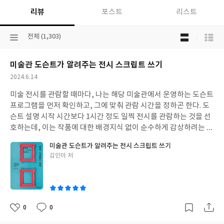
리뷰
포스트
리스트
목
선
전체 (1,303)
록
택
보
된
기
미술관 도슨트가 알려주는 전시 스크립트 쓰기
분
선
류
택
작
2024.6.14
성
미술 전시를 관람할 때마다, 나는 해당 미술관에서 운영하는 도슨트
일
프로그램을 먼저 확인하고, 그에 맞춰 관람 시간을 정하곤 한다. 도
슨트 설명 시작 시간보다 1시간 정도 일찍 전시를 관람하는 것을 선
호하는데, 이는 작품에 대한 배경지식 없이 순수하게 감상하려는 목
적 때문이다. 도슨트의 설명 없이 먼저 감상한 후, 가이드를 들으면
미술관 도슨트가 알려주는 전시 스크립트 쓰기
나만의 감상과 비교할 수 있고, 놓쳤던 감상 포인트를 새롭게 발견
글
김인아 저
할 수 있어 더욱 인상 깊은 관람이 되곤 했다. 몇몇 전시회에서는 도
쓴
슨트 프로그램 대신 오디오 가이드 송수신기 대여나 앱 서비스를 제
이
공하고 있다. 그러나 나는 여전히 오디오 가이드보다는 도슨트가 현
장 해설을 더 선호한다. 미술 전시 관람을 즐기다 보니, '도슨트'라
는 직업에 대해 궁금해졌다. 이 책에서도 다루고 있지만, 많은 사람
0
0
좋
댓
작
들처럼 나도 처음에는 학예사(큐레이터)와 도슨트가 비슷한 일을
아
글
성