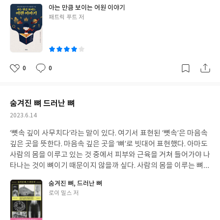
저자는 런던 태생의 영국인이다. 그러므로 자국의 언어인 영어 단어
있도록 하는 말하기다. 분해하여 말하기는 내가 말하고자 하는 내용
아는 만큼 보이는 어원 이야기
현대사회의 일면이라 씁쓸하다. 트럼프는 자신이 펼칠 수 있는 모든
의 어원을 밝혀 책으로 펴낸 것이라 할 수 있다. 저자는 단어의 기원
을 각 부분별로 잘 나눠서 논리 정연하도록 하는 말하기다. 비교하여
글
패트릭 푸트 저
형태의 ‘거짓말의 기술’을 사용하여 ‘군주’에 올랐으며 그 위치에 서
을 찾기 위해서 그리스어와 라틴어 그리고 영어도 큰 역할을 한다고
쓴
말하기는 내가 하고자 하는 말과 대조되거나 비교할 대상을 가져와
있을 때조차 끊임없이 그 기술을 사용하였다. 더구나 자신의 외모와
적고 있는데, 이 언어들은 모두 알파벳을 문자로 사용하는 언어들이
이
비교하여 말함으로써 더욱 상대방을 설득할 수 있는 말하기이다. 구
몸짓, 드레스 코드조차도 “쇼”의 일부였으며, 화두는 작화로 대중을
라는 것이다. 같은 알파벳 사용 문화권에서는 단어들이 비슷하게 형
조화하여 말하기는 한 마디로 예화를 들어 말하기이고 모델화하여
부추기고, 터무니없는 해결책을 제시하면서 미국인들의 공감을 끌
성되고 변형되었으리라 생각하면서 읽었다. 본문은 열다섯 챕터로
말하기는 내가 하는 주장이나 의견의 근거를 들어 말하기라고 할 수
어냈다. 무섭도록 치밀하게 만들어진 공연에 대중들은 진실을 놓친
어원의 테마를 묶어서 소개하고 있다. 사람과 관계된 것부터 시작하
0
0
있다. 화법을 구사하는 틀 중에서 분해, 비교 말하기보다 구조화, 모
좋
댓
작
것이다. 책을 읽으면서 참 심란하기도 했다. 이 책에서 다루고 있는
여, 식물로 이어지고 색과 원소, 건물과 장소, 음료와 형용사까지 다
아
글
성
델화 말하기는 결코 단번에 이루어지지 않는 말하기가 아닐까 생각
‘대안 사실’, ‘이중 언어’, ‘날조된 주장’, ‘가짜 뉴스’, ‘가스라이팅’, 언
룬다. “성씨” 관련 챕터에서는 “호로비츠, Horowitz” 성씨에 대해
요
일
한다. 유창성이 필요하고 창의적 사고력과 배경지식이 뒷받침되어
어적 무기로 사용되는 ‘부인, 전가, 회피’, ‘과장된 쇼맨십’, ‘기만’ 등
흥미롭게 읽었다. 내가 좋아하는 피아니스트, 블라디미르 호로비츠
숨겨진 뼈 드러난 뼈
야 하기 때문이다. 글쓴이가 강조하는 “실전 연습”을 꾸준히 연습해
의 거짓말 기술을 우리 사회 곳곳에서 마주하기 때문이다. 선동하는
때문에 더 재미있게 읽고 기억에도 남는다. “식물” 관련 챕터에서는
야만 자기 화법으로 장착할 수 있지 않을까 싶다.
작
2023.6.14
데도 그것이 선동인 줄을 모르고, 음모론을 사실로 받아들이고, 속
“몬스테라 델리시오사, Monstera Deliciosa”도 재미있다. 집에서
성
임수와 시치미를 분별하지 못하고 뻔히 보이는 실제 상황에서도 수
키우고 있는 식물이라서 그 식물 이름의 어원을 알게 되어 좋았다.
‘뼛속 깊이 사무치다’라는 말이 있다. 여기서 표현된 ‘뼛속’은 마음속
일
없이 감정에 호소하면서 발뺌하는 행태에 다시 음모론이 펼쳐지는
특히 ‘델리시오사’라는 이름이 붙은 이유는 ‘맛있는 delicious’의 의
깊은 곳을 뜻한다. 마음속 깊은 곳을 ‘뼈’로 빗대어 표현했다. 아마도
사회다. 이러한 ‘거짓’은 소셜 네트워크를 타고 순식간에 퍼지고 추
미를 가지고 있듯이 이 식물의 열매가 잘 익었을 경우 먹으면 기가
사람의 몸을 이루고 있는 것 중에서 피부와 근육을 거쳐 들어가야 나
후 진실이 밝혀지더라도 그게 진실로 다가가지 못하도록 또 다른 거
막히게 맛있기 때문이란다! 집에서 키우고는 있었으나 만약 이러한
타나는 것이 뼈이기 때문이지 않을까 싶다. 사람의 몸을 이루는 뼈,
짓말이 퍼지는데 소셜미디어가 한몫한다는 점에서 인터넷의 영향
사실을 몰랐다면 꽃이 필 때 그냥 잘라버렸을 터인데 그 열매의 맛을
그 뼈의 속까지 사무칠 정도라면, 이 말이 주는 어감은 그야말로 얼
력이 갈수록 커지고 있다. ‘거짓’을 깨뜨릴 수 있는 것은 ‘진실’과 그
숨겨진 뼈, 드러난 뼈
보기 위해서라도 잘 키워서 언젠가는 그 열매를 맛보리라 생각했다.
마나 깊숙하게 스몄는지를 진저리가 칠 만큼 느끼게 하는 말이 아닐
‘진실’을 밝힐 ‘논리적 근거’이므로 사회 전반에서 ‘진실’이 ‘진실’임
글
로이 밀스 저
“건물” 관련 챕터에서는 “학교, School”라는 단어의 어원이 흥미롭
수 없다. ‘숨겨진 뼈’를 활용하여 만들어진 관용 표현이 이 책을 읽으
쓴
을 확연하게 밝혀줄 장치가 반드시 마련되어야만 할 것이다.
다. 어원에 담긴 뜻이 ‘쉬는 시간, 여가, 여유, 휴식’ 등이라고 하는데
면서 떠올랐다. 이 책은 ‘뼈’를 두 영역을 나누어 다룬다. 첫 번째 챕
이
이 사실을 학생들에게 알려주면 반응이 어떨지 궁금하다. 학교에 오
터인 ‘숨겨진 뼈’는 그 말의 의미 그대로 우리 몸속뼈를 다룬다. 눈에