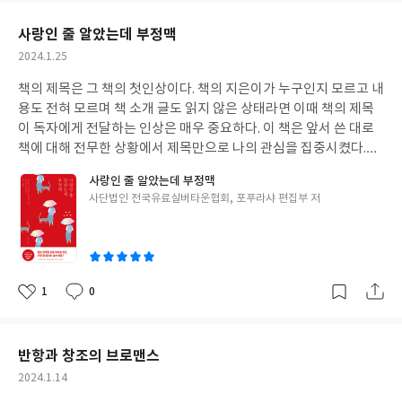
한다고 생각했다. 도슨트 활동에 대해 알아보던 중에 학예사와 도슨
요
일
트가 전혀 다른 역할을 수행하며, 도슨트는 주로 자원봉사로 활동한
사랑인 줄 알았는데 부정맥
다는 것을 알게 되었다. 이러한 점을 알게 되었을 때, 도슨트라는 직
작
2024.1.25
업에 대한 호감이 더욱 커졌다. 자원하여 봉사로써 그 일을 하는 도
성
슨트들이 정말 멋진 일을 하고 있다고 생각했다. 이 책을 읽고서 도
책의 제목은 그 책의 첫인상이다. 책의 지은이가 누구인지 모르고 내
일
슨트가 현장에서 작품을 설명하기 전에 스크립트를 작성한다는 사
용도 전혀 모르며 책 소개 글도 읽지 않은 상태라면 이때 책의 제목
실을 알게 되었다. 도슨트들은 스크립트를 작성하기 위해 전시 작가
이 독자에게 전달하는 인상은 매우 중요하다. 이 책은 앞서 쓴 대로
와 작품을 조사하고 연구하며, 정보 수집과 더불어 자신만의 해석도
책에 대해 전무한 상황에서 제목만으로 나의 관심을 집중시켰다.
필요하다고 한다. 그래야만 좋은 스크립트를 작성할 수 있고, 이를
“사랑인 줄 / 알았는데 / 부정맥”은 표제 작품이다. 아무것도 모르는
사랑인 줄 알았는데 부정맥
통해 훌륭한 전시 해설을 구성할 수 있기 때문이라고 한다. 작가와
상황에서 제목만 보고 사랑 이야기를 다룬 에세이인 줄 알았다. 그것
글
사단법인 전국유료실버타운협회, 포푸라샤 편집부 저
작품에 대한 애정이 우선시 되어야만 가능한 일이 아닐까란 생각도
도 조금 위트와 코믹을 버무린…. 책 소개 글을 읽고는 ‘실버 센류’(5-
쓴
했다. 이 책은 도슨트를 꿈꾸는 사람이라면 꼭 읽어야 할 필독서라고
7-5의 총 17개 음으로 된 짧은 시)라는 일본의 운문 장르를 알게 되
이
생각한다. 도슨트가 되기 위한 방법부터 스크립트 작성 요령, 완성
었다. 이 책은 그 ‘실버 센류’를 모아 놓은 모음집이다. 제목으로 선정
된 스크립트로 해설하는 방법까지, 저자의 경험을 바탕으로 쉽게 이
된 그 작품은 일흔다섯 나이의 회사원이 쓴 시였다. 흔들다리 효과처
해할 수 있도록 설명하고 있으며, 스크립트 작성 시 분량 조절과 오
럼 부정맥이 사람의 심리를 착각하게 했다고 표현하고 있지만, “부
1
0
좋
댓
작
류 수정 방법, 실제 현장에서의 상황별 대처법도 자세히 다루고 있
정맥”으로 숨을 수밖에 없는 노년의 사랑은 아닐지 생각되어 열한
아
글
성
기 때문이다.또한, 관람 대상과 작품의 형식에 따라 해설 방식이 어
개 글자로 된 시가 마음을 조금 어수선하게 만들었다. 풍자와 익살이
요
일
떻게 달라지는지 등 흥미로운 정보도 많이 접할 수 있었고, 다양한
특색이라는 ‘실버 센류’ 작품 중 몇 편은 기발한 표현에 웃으며 읽고,
반항과 창조의 브로맨스
전시 가이드와 사례별 스크립트를 비교한 내용도 유익했다. 저자의
가벼운 위트에 즐겁게 읽었다. 하지만 몇 편은 마음이 아릿하기도 했
작
2024.1.14
경험이 녹아 있어 더욱 재미있게 읽었다. 무엇보다 도슨트의 역할을
다. “손을 잡는다 / 옛날에는 데이트 / 지금은 부축”이라는 시가 그러
성
제대로 이해할 수 있도록 해주었다.