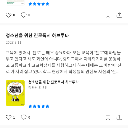
한다. 반복과 꾸준함은 성장을 가져오는 힘이 되기 때문이겠지만 무
름 문학의 대표적인 작품이라는 <벽에 난 자국>에 쓰인 문장으로,
턱대고 꾸준히 쓴다고 해서 글이 나아질까? 물론 많은 저자가 이야
“나무껍질의 주름을 따라 힘겹게 나아가는 곤충들의 발은 차가울
기하듯 퇴고를 중요하게 생각하는 이유가 이것에 대한 방안이 되기
0
0
좋
댓
작
것”(76쪽)이라는 문장을 읽으면서 그 묘사를 통해 그려지는 이미지
때문이다. 그러나 퇴고를 잘하기 위해서는 자기 글을 객관적으로 바
아
글
성
가 얼마나 또렷하고 감각적인지 감탄하면서 읽었다. 이 책은 각 작품
라볼 수 있는 시야가 필요하다. 이 퇴고 과정이 어려운 이유는 자기
요
일
을 마무리하면서 그 작품의 주제 문장을 제시한다. 그리고 독자에게
글을 처음 만난 글처럼 읽을 수 없다는 점에 있다. 김수지 작가도 본
청소년을 위한 진로독서 하브루타
그 문장을 음미해 보고 필사해 본 후 자기만의 해석을 해보기를 권한
책에서 글을 꾸준히 써야 하는 이유를 이야기한다. 그런데 그것을 마
작
2023.8.11
다. 이들 페이지는 시간을 잠시 붙들어 조금 더 생각이 세밀해지도록
음에 콕 박히게 표현한다. “글쓰기를 할 때는 내심 10년은 쓰겠다고
성
해주었다. 아직 읽어보지 못한 울프의 작품들이 많다. 올해 독서 목
마음을 먹고 시작하기 바랍니다. 부담을 가질 필요는 없습니다. 10
교육에 있어서 ‘진로’는 매우 중요하다. 모든 교육이 ‘진로’에 바탕을
일
록에 울프의 작품 몇 권을 목록에 포함해 놓고 꼭 읽어볼 생각이다.
년은 진짜 기한이 아닙니다. 진짜 기한은 오늘 하루입니다. 오늘, 가
두고 있다고 해도 과언이 아니다. 중학교에서 자유학기제를 운영하
볍게 글 한 편을 쓰는 것이 우리의 진짜 목표입니다.”(51쪽)라고. 오
고 고등학교가 고교학점제를 시행하고자 하는 데에는 그 바탕에 ‘진
늘, 바로, 가볍게! 쓰는 것이 “진짜 목표”가 된다면 어떻게든 쓸 듯하
로’가 자리 잡고 있다. 학교 현장에서 학생들의 관심도 자신의 ‘진
다. 또, 보기에 더러운 글은 읽기에도 더럽다고 하면서 퇴고의 중요
로’이다. ‘진로’는 삶에서의 자기 역할과 인생 방향성이라고 할 수 있
청소년을 위한 진로독서 하브루타
성과 오류 없는 문장(맞춤법)도 강조한다. 이 책을 읽다 보면 정보만
다. 학생이 자신의 흥미와 적성을 기반으로 하여 자기 삶을 계획하기
글
장광원 외 3명
을 얻는 책으로 볼 수 없는 지점이 있는데, 김수지 작가가 써 내려간
위한 진로 교육은 그래서 매우 중요하다. 이 책은 진로독서를 하브루
쓴
몇몇 문장이 그랬다. 정보 글이 품은 감성 가득한 글줄이 마음에 남
타 방식으로 진행하여 아이들이 진로 관련한 책을 읽고 핵심 질문을
이
는다. “사람들의 내면에는 깊이를 알 수 없는 마음의 우물이 하나씩
통해 생각을 깊게 하고 다양한 생각을 수용하며 서로 협력하는 것을
자리 잡고 있습니다. 그러나 바쁜 생활 속에서 누구도 자신의 우물을
목표로 한다. 이러한 과정을 통해서 학생 스스로 자신의 역할과 삶의
제대로 들여다보려 하지 않습니다. 그저 성긴 덮개로 대충 덮어놓고
방향성을 찾게 된다는 것이며, 하브루타 수업에서 마지막 단계로 사
1
0
좋
댓
작
는 마치 우물이 없는 듯 살아갑니다. 평소에는 그런 미봉책이 효과가
용하는 ‘하브루타 선생님의 쉬우르’를 통해 좀 더 심화된 또는 확장
아
글
성
있지만, 한 번씩 거대한 감정의 파고가 일면 조악한 덮개는 흔적도