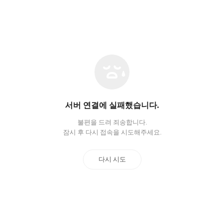
네
트
워
크
오
서버 연결에 실패했습니다.
류
불편을 드려 죄송합니다.
잠시 후 다시 접속을 시도해주세요.
다시 시도