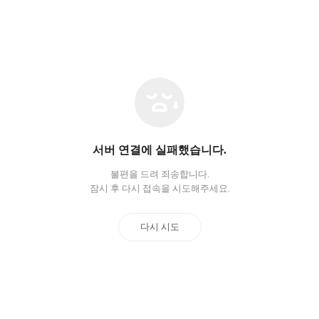
네
트
워
크
오
서버 연결에 실패했습니다.
류
불편을 드려 죄송합니다.
잠시 후 다시 접속을 시도해주세요.
다시 시도