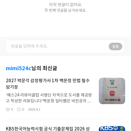
아직 댓글이 없어요.
첫 번째 댓글을 남겨보세요.
등록
mimi524c
님의 최신글
2027 박문각 감정평가사 1차 백운정 민법 필수
암기장
'예스24 리뷰어클럽 서평단 자격으로 도서를 제공받
고 작성한 리뷰입니다'백운정 일타쌤은 비전공자 맞
춤형 학습, 감정평가사 민법 취득에 효율적입니다민
0
0
2026.8.2
좋
댓
작
법 1차 필수 암기장의 강점 및 특징입니다1) 어려운
아
글
성
조문을 도표 비교합니다기호나 밑줄, 진하게, 화살
요
일
표, 두 문자 암기통해 핵심이 한 눈에 들어옵니다2)시
KBS한국어능력시험 공식 기출문제집 2026 상
험 출제 조문 및 빈출 연계합니다OX 퀴즈, 개념 설명,