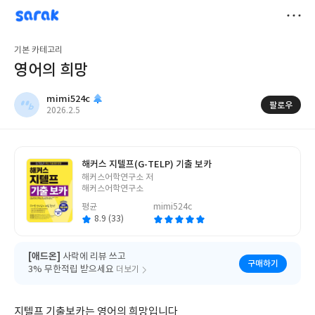
sarak
mimi524c
저
기본 카테고리
장
영어의 희망
mimi524c
팔로우
작
2026.2.5
성
일
해커스 지텔프(G-TELP) 기출 보카
글
해커스어학연구소 저
쓴
해커스어학연구소
이
평균
mimi524c
8.9 (33)
[애드온]
사락에 리뷰 쓰고
구매하기
3% 무한적립 받으세요
더보기
지텔프 기출보카는 영어의 희망입니다