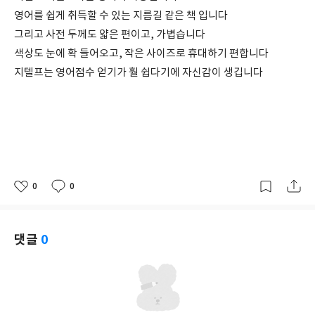
영어를 쉽게 취득할 수 있는 지름길 같은 책 입니다
그리고 사전 두께도 얇은 편이고, 가볍습니다
색상도 눈에 확 들어오고, 작은 사이즈로 휴대하기 편합니다
지텔프는 영어점수 얻기가 훨 쉽다기에 자신감이 생깁니다
0
0
좋
댓
작
아
글
성
요
일
댓글
0