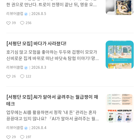
을 각 어휘, 문법, 독해, 문제풀이의 세부과정을 통해
한 권으로 만난다. 트로이 전쟁이 끝난 뒤, 영웅 오디
분석해 놓았습니다이 교재의 특징 및 강점은 다음과
세우스는 고향 이타케로 돌아가기 위해 키클롭스, 마
같습니다목차는 1. 문제풀어보기 2. 문제풀이전략
별
리뷰어클럽
2026.8.5
녀 키르케, 세이렌의 노래, 포세이돈의 분노를 헤쳐
(펜체킹) & 해설 및 해석, 두 부분으로 나뉩니다1. 문
명
작
39
256
나간다. 그리스 철학 전공자인 옮긴이가 호메로스의
제풀어보기는 8개의 소제목으로 구성됩니다① 신
좋
댓
작
성
아
글
성
방대한 24권 서사를 현대적이고 자연스러운 한국어
경향 독해 출제 방향 및 학습전략 : 각 단원별 변화된
일
요
일
로 풀어내, 고전이 낯선 독자도 이야기의 흐름을 놓치
출제경향 및 전략적 학습 tip을 통해 효율적 교육이
지 않고 끝까지 읽을 수 있다. 3천 년을 이어 온 귀향
[서평단 모집] 바다가 사라졌다!
시작됩니다② 신경향 독해 문제 풀이 전략[펜체킹] :
과 모험의 대서사시가 가장 읽기 편한 번역으로 새롭
제목 유형, 세부정보 파악, 유의어 유형문제 풀이 전
호기심 많고 모험을 좋아하는 두두와 겁쟁이 모모가
게 펼쳐진다.한권으로 읽는 오디세이아글쓴이호메로
략을 3단계로 설명합니다③ 국가직, 지방직, 출제기
신비로운 집게 바위로 떠난 바닷속 탐험 이야기! 망둥
스 저/육혜원 역출판사이화북스 예스24 바로가기 닫
조전환 예시를 통해 적용, 영어시험 완벽 훈련시킵니
이, 소라게, 낙지 같은 바다 친구들과 신나게 놀던 중
기모집인원 : 5명신청기간 : 2026.08.05 ~ 2026.08.
별
리뷰어클럽
2026.8.3
다2. 문제풀이전략(펜체킹) & 해설 및 해석(Part2부
갑자기 거대해진 집게 바위의 비밀을 마주하게 되는
명
작
09발표일자 : 2026.08.13리뷰 작성기한 : 도서/상품
터 적용됩니다)④ Pen Checking기법 도입(지문
26
122
데, 과연 바다에 무슨 일이 벌어진 걸까요? 상상력을
좋
댓
작
성
받고 2주 이내 ▶ 주소/연락처 업데이트 : 신청 전 상
안의 정답 단서를 눈에 보이게 표시, 답의 근거를 직
아
글
성
자극하는 환상적인 해양 모험 동화 속으로 풍덩 빠져
일
품 받으실 주소/연락처를 업데이트 해주세요! (선정
관적 찾는 학습법) : 전략적으로 시각화된 펜체킹 기
요
일
보세요!바다가 사라졌다!글쓴이서휘 글출판사풀
후 수정 불가)▶ 서평단 신청 방법 : 기대평 댓글을 작
법통해 영어 독해를 신속, 정확히 풀도록 학습합니다
빛 예스24 바로가기 닫기모집인원 : 20명신청기간 :
[서평단 모집] AI가 알아서 굴려주는 월급쟁이 재
성해주세요! 먼저 작성한 리뷰를 올려주시면 당첨확
칼라 설명과 문항별 난이도 표시, 학습의 완급조절이
2026.08.03 ~ 2026.08.07발표일자 : 2026.08.13리
테크
률이 올라갑니다!! ※ 신청 전, 꼭 확인해주세요!- '사
가능합니다⑤ 기출 해설 및 해석 : 정답 해설과 선지
뷰 작성기한 : 도서/상품 받고 2주 이내 ▶ 주소/연락
락' 개설 후, 이 글의 댓글로 신청해주세요.- 기존 YE
해설, 전체 지문 해석을 상세히 정리했습니다또한 어
업무에는 AI를 활용하면서 정작 '내 돈' 관리는 혼자
처 업데이트 : 신청 전 상품 받으실 주소/연락처를 업
S블로그는 '사락'으로 개편되어 별도로 개설하지 않
휘정리를 통해 필수어휘를 자연스럽게 학습합니다 6
끙끙대고 있지 않나요? 『AI가 알아서 굴려주는 월급
데이트 해주세요! (선정 후 수정 불가)▶ 서평단 신청
으셔도 됩니다. ▶ 도서/상품 발송- 도서/상품은 최근
6개 기출(국가직, 지방직, 출제기조전환)을 총 5단계
쟁이 재테크』는 챗GPT·클로드·제미나이·퍼플렉시
방법 : 기대평 댓글을 작성해주세요! 먼저 작성한 리
별
리뷰어클럽
2026.8.4
배송지가 아닌 회원정보상의 주소/연락처 (클릭 시
를 전략 학습을 통해 정확성, 속도력을 길러줍니다20
티를 나만의 재테크 팀으로 만드는 실전 가이드입니
뷰를 올려주시면 당첨확률이 올라갑니다!! ※ 신청
명
작
수정 가능)로 발송됩니다.- 주소/연락처에 문제가 있
29
197
27년 신경향 대비 영어공무원 전략적 준비로 단기 고
다. 재무 진단부터 주식 투자, 부동산, 절세, 자산 관
좋
댓
작
성
전, 꼭 확인해주세요!- '사락' 개설 후, 이 글의 댓글로