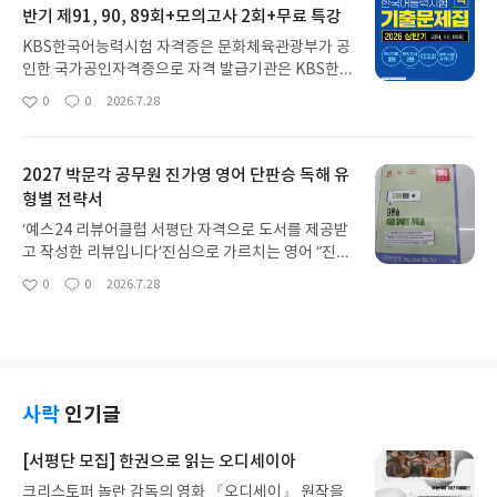
반기 제91, 90, 89회+모의고사 2회+무료 특강
손모양 통해 시험의 변별력을 높여줍니다특히 빈출
조문과 기출 조문의 반복 학습 통해 이해도 및 암기력
KBS한국어능력시험 자격증은 문화체육관광부가 공
이 높아집니다3)도식화로 시각화하여 비전공자도 구
인한 국가공인자격증으로 자격 발급기관은 KBS한
조화, 효율적 학습이 가능합니다4)민법의 필수 암기
국방송공사입니다각 급수별 인증서가 발급되는데 공
0
0
2026.7.28
장으로 막판 오답 및 복습 노트로 단권화에 효과적입
좋
댓
작
인등급은 1급~4+급까지 있습니다교재는 KBS출제
아
글
성
니다백운정 쌤은 민법의 도표 비교 및 도식화(도형
기관 공식인증을 받은 최신 공식 기출문제집으로 한
요
일
화살표 관계선 등 시각화)통해 비전공자도 쉽게 구조
권에 핵심이 들어있어 KBS한국어능력시험 취득에
화 및 핵심을 파악토록 학습시킵니다 감정평가사 민
2027 박문각 공무원 진가영 영어 단판승 독해 유
자신감이 생깁니다전 2권 구성으로 1권은 공식 기출
법, 효자 과목 합격 기대합니다 #리뷰어클럽리뷰
형별 전략서
문제가 3회(91회, 90회, 89회)와 기출변형모의고사
(2회분)가 추가 제공, 실전 감각을 끌어올려 합격 기
‘예스24 리뷰어클럽 서평단 자격으로 도서를 제공받
대케합니다2권은 분석해설집으로 전 문항유형&키
고 작성한 리뷰입니다’진심으로 가르치는 영어 “진가
워드분석, 기출총평&목표등급별 학습전략, 정답 및
영”, 영어 독해전략서로 영어 젬병을 고득점 합격으
0
0
2026.7.28
해설로 구성과 기출변형고사의 정답 해설까지 첨부
좋
댓
작
로 만드는 진리서입니다 공무원 공부의 대부분은 영
아
글
성
되었습니다특히 정답 및 해설은 합격 꿀팁 창고로
어가 고민인데 그런 고민을 한번에 해결 해주는 해답
요
일
"이렇게 풀면 정답", 듣기 대본, 정답 및 선지 분석,
서입니다2027년 공무원 영어의 변화된 출제 기조따
"또나올기출개념"까지 완벽합니다어려운 어휘어법
라 25문항으로 늘어나는데, 독해 영역이 고득점의 중
위한 암기노트, 오답노트, 빈출 어휘 어법 국어문화
요 전환점입니다공무원 시험 시간 안에 영어를 전략
총정리(PDF), 듣기mp3 다운로드까지 제공되어 합
적으로 파악, 정확하고 신속하게 풀어나가는 것이 핵
사락
인기글
격 점점 기대케됩니다또 무료특강(3종), OMR 답안
심인데 “진가영 독해 전략서”가 해답지입니다먼저 최
지, 모바일 채점까지 있어 교재 한 권이면 국가공인자
신 출제경향 25문항을 세부적 분석하여 스피드있게
[서평단 모집] 한권으로 읽는 오디세이아
격증 취득 완전정복입니다KBS한국어능력시험 1급
압박 극복하는 전략 학습서입니다영어 단기합격전략
한번에 취득, 기대합니다
크리스토퍼 놀란 감독의 영화 『오디세이』 원작을