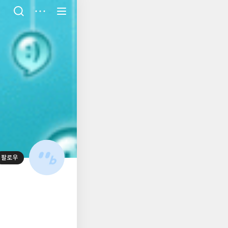
저
장
팔로우
대
표
사
진