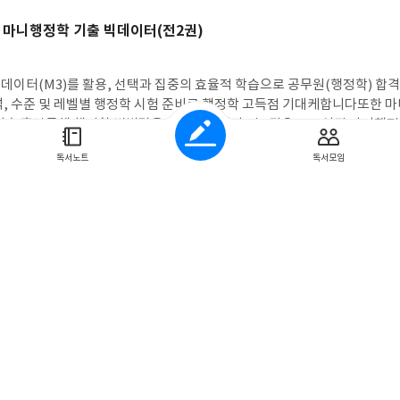
원 마니행정학 기출 빅데이터(전2권)
데이터(M3)를 활용, 선택과 집중의 효율적 학습으로 공무원(행정학) 합격
석, 수준 및 레벨별 행정학 시험 준비로 행정학 고득점 기대케합니다또한 
 기출 훈련통해 행정학 변별력을 기르게 합니다 전 2권으로 구성된 마니행정
론 및 빈출을 명확 정리, 개념이 확고히 정립됩니다 "단원별 핵심MAP"는 브레이스토
독서노트
독서모임
가 쉽게 합니다교재구성은 왼쪽은 기출, 오른쪽은 정답 선지해설과 내용정리
해커스공무원 마니행정학 기출 빅데이터
완벽 학습, 고득점 기대케합니다 기필코(기출필수코스) 1권+실력업(실질적 역
저
은 150개 세부 테마 선별, 기초에서 심화까지 맞춤형 학습을 체계화한 완
지 확인할 수 있어 행정학 실전감각 및 효자과목으로 기대케합니다
원 진가영 영어 단판승 독해 유형별 전략서