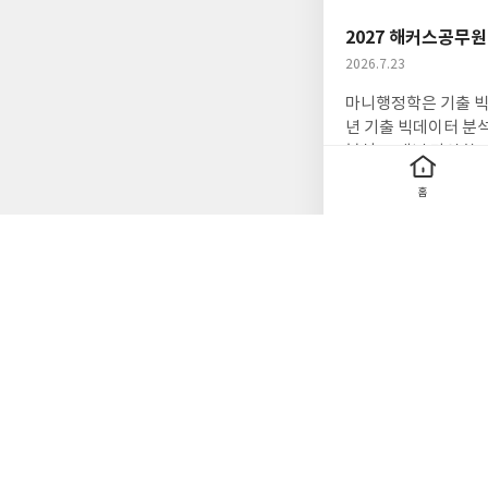
요
일
2027 해커스공무
작
2026.7.23
성
마니행정학은 기출 빅
일
년 기출 빅데이터 분
분석 24개년 다양한
7로 구성되어 행정학의 기본이
홈
밍 학습 적용, 암기
2027 
"삼중학습효과"로 빅데이터를 통한 
글
김만희 편
량 업그레이트) 2권
쓴
료특강과 온라인고사까
이
0
0
좋
댓
작
아
글
성
요
일
2027 박문각 공무
작
2026.7.28
성