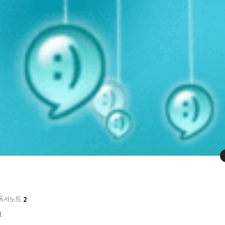
2
독서노트
그