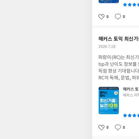
지, 모바일 채점까지
득, 기대합니다
0
0
좋
댓
작
아
글
성
요
일
해커스 토익 최신기출
작
2026.7.18
성
파랑이(RC)는 최신
일
tip과 난이도 정보를
득점 향상 기대합니다
RC의 독해, 문법,
체크리스트, 온라인고
해커스 토
연습통해 흐름 파악과
글
해커스 어
목표점수달성 기대합
쓴
이
0
0
좋
댓
작
아
글
성