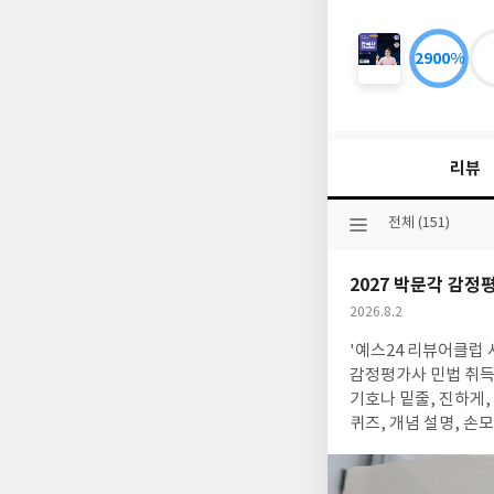
2900%
2025
큰
별
쌤
최
리뷰
태
성
의
선
전체 (151)
별
택
별
된
한
2027 박문각 감정
분
국
류
작
2026.8.2
사
성
한
'예스24 리뷰어클럽 서평단 자
일
국
감정평가사 민법 취득에 효율적입니다 민법 1차 필수 암기장의 강
사
기호나 밑줄, 진하게, 화살표, 두
능
력
퀴즈, 개념 설명, 손
검
기력이 높아집니다 3)도식화로 시각화하여 비전공자도 구조화, 효율적 학습이 가능합니다 4)민법의 필수 암기장으로
정
막판 오답 및 복습 
시