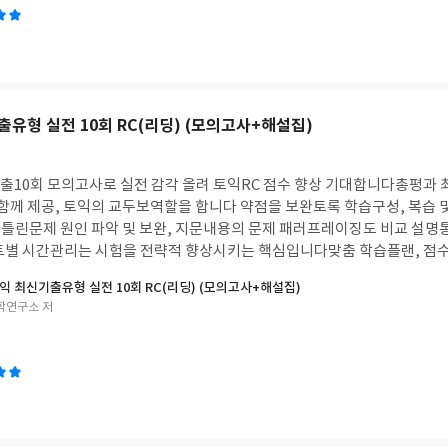
 있어 교재 한 권이면 국가공인자격증 취득 완전정복입니다KBS한국어능력
유형 실전 10회 RC(리딩) (모의고사+해설집)
기출10회 모의고사로 실전 감각 올려 토익RC 점수 향상 기대합니다총평과
 함께 제공, 토익의 교두보역할을 합니다 약점을 보완토록 학습구성, 복습 
틀린문제 원인 파악 및 보완, 지문내용의 문제 패러프레이징도 비교 설명
 파트별 시간관리는 시험을 전략적 향상시키는 핵심입니다맞춤 학습플랜, 점수
사, 단어암기PDF, AI 어플 빅플등 파랑이만의 꿀팁 학습법입니다 토익R
익 최신기출유형 실전 10회 RC(리딩) (모의고사+해설집)
 시간관리 연습으로 토익을 완벽 완성하는 지름길입니다파랑이(토익RC)
학연구소 저
니다