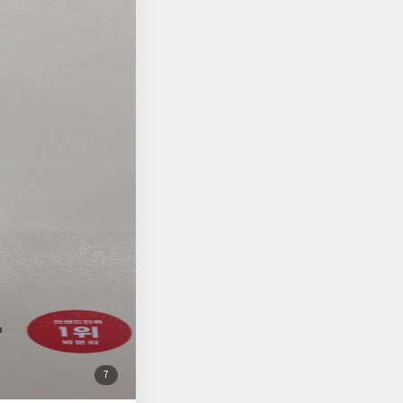
첨
7
부
된
사