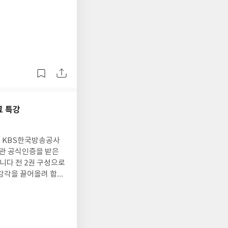
진
료 특강
 KBS한국방송공사
기관 공식인증을 받은
니다 전 2권 구성으로
전 감각을 끌어올려 합격
정답 및 해설로 구
게 풀면 정답", 듣기
답노트, 빈출 어휘 어
3종), OMR 답안