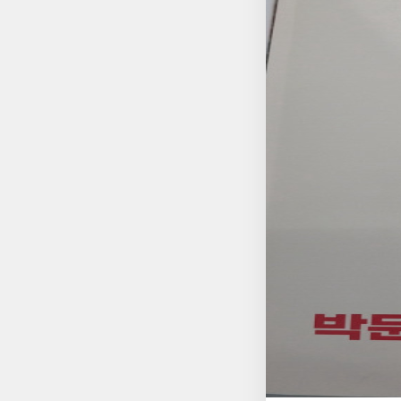
각화)통해 비전공자도 쉽게 구조화 
험
리뷰어클럽리뷰
심
화
(1,2,3
급)
하