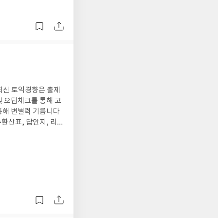
시험 1급 한번에 취
 최신 토익경향은 출제
및 오답체크를 통해 고
통해 변별력 기릅니다
환산표, 답안지, 리뷰
C의 실전10회는 실전
로 빠른시간내 효율적