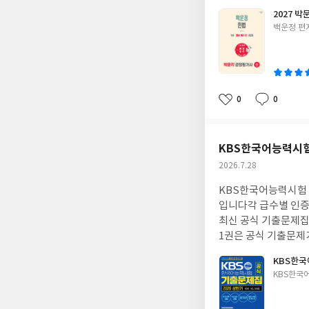
2027 
글
백운정 편
쓴
이
0
0
좋
댓
작
아
글
성
요
일
KBS한국어능력시험 
작
2026.7.28
성
KBS한국어능력시험
일
입니다각 급수별 인증
최신 공식 기출문제집
1권은 공식 기출문제가
기대케합니다2권은 분
KBS한국
성과 기출변형고사의 
글
KBS한국
대본, 정답 및 선지
쓴
법 국어문화총정리(PD
이