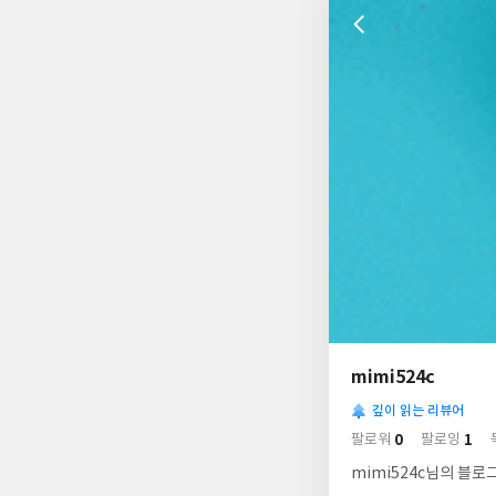
나
의
mimi524c
님
사
의
깊이 읽는 리뷰어
락
사
배
0
1
팔로워
팔로잉
경
락
mimi524c님의 블로