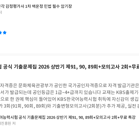
박문각 감정평가사 1차 백운정 민법 필수 암기장
저
공식 기출문제집 2026 상반기 제91, 90, 89회+모의고사 2회+무
 자격증은 문화체육관광부가 공인한 국가공인자격증으로 자격 발급기관은
서가 발급되는데 공인등급은 1급~4+급까지 있습니다 교재는 KBS출제
으로 한 권에 핵심이 들어있어 KBS한국어능력시험 취득에 자신감이 생깁
 3회(91회, 90회, 89회)와 기출변형모의고사(2회분)가 추가 제공, 실
석해설집으로 전 문항유형&키워드분석, 기출총평&목표등급별 학습전략, 
어능력시험 공식 기출문제집 2026 상반기 제91, 90, 89회+모의고사 2회+무료 특강
정답 해설까지 첨부되었습니다특히 정답 및 해설은 합격 꿀팁 창고로 "이렇
어진흥원 저
 분석, "또나올기출개념"까지 완벽합니다 어려운 어휘어법위한 암기노트, 오
F), 듣기mp3 다운로드까지 제공되어 합격 점점 기대케됩니다또 무료특강(