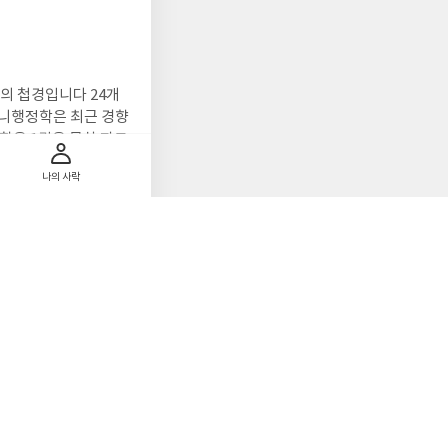
의 첩경입니다 24개
마니행정학은 최근 경향
학은 1권은 목차 파트
나의 사락
(포인트정리) 통한
전 정복입니다행정학 무