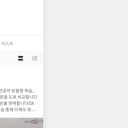
리스트
목
록
보
기
선
택
습 통해 이해도 및 암
 화살표 관계선 등 시