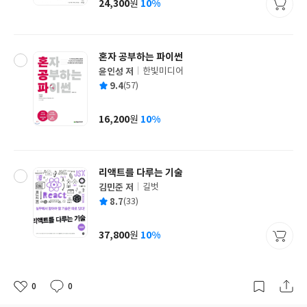
24,300
10%
원
가
격
혼자 공부하는 파이썬
윤인성 저
한빛미디어
글
평
9.4
(57)
쓴
출
균
이
판
사
16,200
10%
원
가
격
리액트를 다루는 기술
김민준 저
길벗
글
평
8.7
(33)
쓴
출
균
이
판
사
37,800
10%
원
가
격
0
0
좋
댓
작
아
글
성