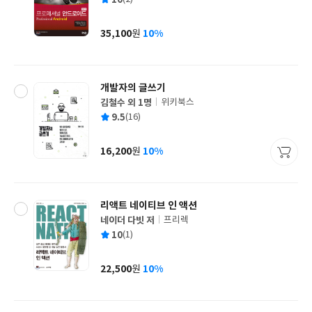
쓴
출
균
이
판
사
35,100
10%
원
가
격
개발자의 글쓰기
김철수 외 1명
위키북스
글
평
9.5
(16)
쓴
출
균
이
판
사
16,200
10%
원
가
격
리액트 네이티브 인 액션
네이더 다빗 저
프리렉
글
평
10
(1)
쓴
출
균
이
판
사
22,500
10%
원
가
격