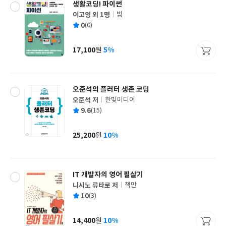
생활코딩! 파이썬
이고잉 외 1명
범
글
평
0
(0)
쓴
출
균
이
판
사
17,100
5%
원
가
격
오준석의 플러터 생존 코딩
오준석 저
한빛미디어
글
평
9.6
(15)
쓴
출
균
이
판
사
25,200
10%
원
가
격
IT 개발자의 영어 필살기
니시노 류타로 저
책만
글
평
10
(3)
쓴
출
균
이
판
사
14,400
10%
원
가