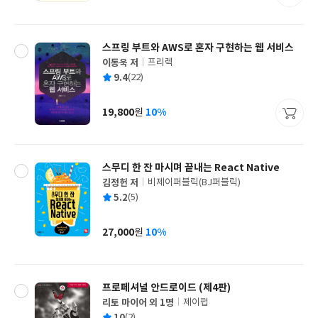
격
스프링 부트와 AWS로 혼자 구현하는 웹 서비스
이동욱 저
프리렉
글
평
9.4
(22)
쓴
출
균
이
판
사
19,800
10%
원
가
격
스무디 한 잔 마시며 끝내는 React Native
김정헌 저
비제이퍼블릭(BJ퍼블릭)
글
평
5.2
(5)
쓴
출
균
이
판
사
27,000
10%
원
가
격
프로페셔널 안드로이드 (제4판)
리토 마이어 외 1명
제이펍
글
평
10
(2)