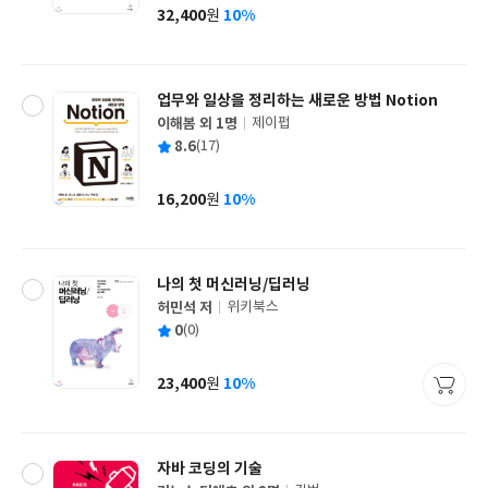
사
32,400
10%
원
가
격
업무와 일상을 정리하는 새로운 방법 Notion
이해봄 외 1명
제이펍
글
평
8.6
(17)
쓴
출
균
이
판
사
16,200
10%
원
가
격
나의 첫 머신러닝/딥러닝
허민석 저
위키북스
글
평
0
(0)
쓴
출
균
이
판
사
23,400
10%
원
가
격
자바 코딩의 기술