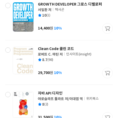
GROWTH DEVELOPER 그로스 디벨로퍼
서일환 저
헥사곤
글
평
10
(1)
쓴
출
균
이
판
사
14,400
10%
원
가
격
Clean Code 클린 코드
로버트 C. 마틴 저
인사이트(insight)
글
평
8.7
(98)
쓴
출
균
이
판
사
29,700
10%
원
가
격
자바 API 디자인
야로슬라프 툴라흐 저/이대엽 역
위키북스
글
평
8
(2)
쓴
출
균
이
판
사
31,500
10%
원