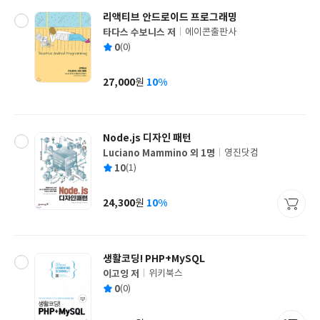
리액티브 안드로이드 프로그래밍
타다스 수보니스 저
에이콘출판사
글
평
0
(0)
쓴
출
균
이
판
사
27,000
10%
원
가
격
Node.js 디자인 패턴
Luciano Mammino 외 1명
영진닷컴
글
평
10
(1)
쓴
출
균
이
판
사
24,300
10%
원
가
격
생활코딩! PHP+MySQL
이고잉 저
위키북스
글
평
0
(0)
쓴
출
균
이
판
사