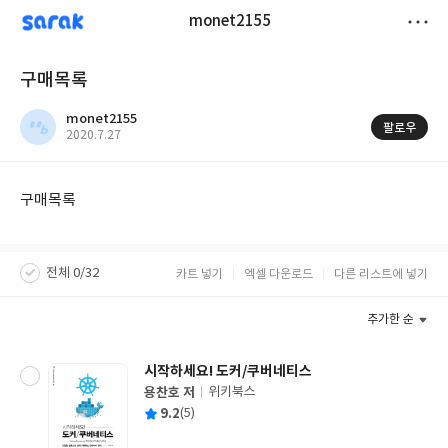
sarak
monet2155
저
구매목록
장
monet2155
팔로우
작
2020.7.27
성
일
구매목록
전체 0/32
카트 넣기
엑셀 다운로드
다른 리스트에 넣기
추가한 순
시작하세요! 도커/쿠버네티스
용찬호 저
위키북스
글
평
9.2
(5)
쓴
출
균
이
판