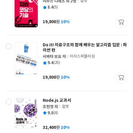
리누스 디에츠 외 2명
길벗
글
평
8.4
(5)
쓴
출
균
이
판
사
19,800
10%
원
가
격
Do it! 자료구조와 함께 배우는 알고리즘 입문 : 파
이썬 편
시바타 보요 저
이지스퍼블리싱
글
평
9.4
(25)
쓴
출
균
이
판
사
19,800
10%
원
가
격
Node.js 교과서
조현영 저
길벗
글
평
9.8
(8)
쓴
출
균
이
판
사
32,400
10%
원
가