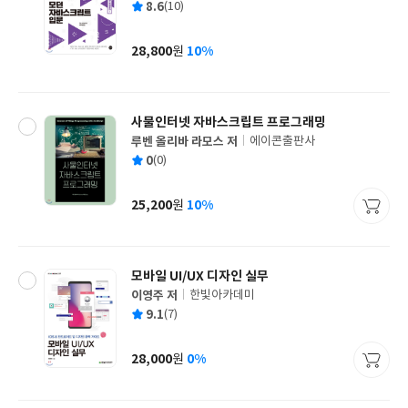
평
8.6
(10)
쓴
출
균
이
판
사
28,800
10%
원
가
격
사물인터넷 자바스크립트 프로그래밍
루벤 올리바 라모스 저
에이콘출판사
글
평
0
(0)
쓴
출
균
이
판
사
25,200
10%
원
가
격
모바일 UI/UX 디자인 실무
이영주 저
한빛아카데미
글
평
9.1
(7)
쓴
출
균
이
판
사
28,000
0%
원
가
격