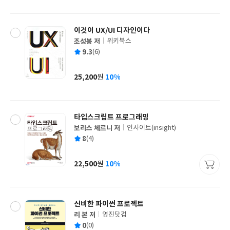
격
이것이 UX/UI 디자인이다
조성봉 저
위키북스
글
평
9.3
(6)
쓴
출
균
이
판
사
25,200
10%
원
가
격
타입스크립트 프로그래밍
보리스 체르니 저
인사이트(insight)
글
평
8
(4)
쓴
출
균
이
판
사
22,500
10%
원
가
격
신비한 파이썬 프로젝트
리 본 저
영진닷컴
글
평
0
(0)
쓴
출