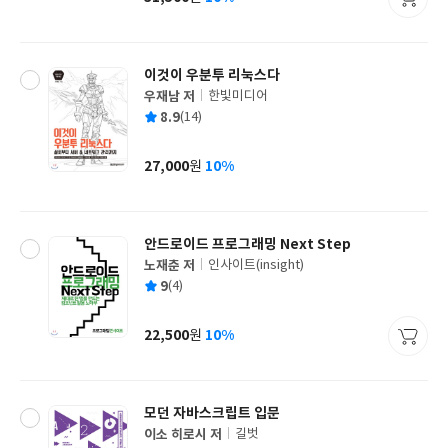
가
격
이것이 우분투 리눅스다
우재남 저
한빛미디어
글
평
8.9
(14)
쓴
출
균
이
판
사
27,000
10%
원
가
격
안드로이드 프로그래밍 Next Step
노재춘 저
인사이트(insight)
글
평
9
(4)
쓴
출
균
이
판
사
22,500
10%
원
가
격
모던 자바스크립트 입문
이소 히로시 저
길벗
글