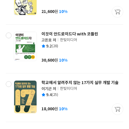
균
이
판
사
21,600
10%
원
가
격
이것이 안드로이드다 with 코틀린
고돈호 저
한빛미디어
글
평
9.2
(28)
쓴
출
균
이
판
사
30,600
10%
원
가
격
학교에서 알려주지 않는 17가지 실무 개발 기술
이기곤 저
한빛미디어
글
평
9.4
(25)
쓴
출
균
이
판
사
18,000
10%
원
가
격