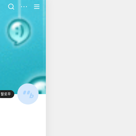
저
장
팔로우
대
표
사
진