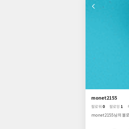
나
의
monet2155
님
사
0
1
의
팔로워
팔로잉
락
사
배
monet2155님의 블
경
락