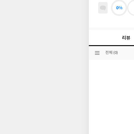
0%
리뷰
선
전체 (0)
택
된
분
류