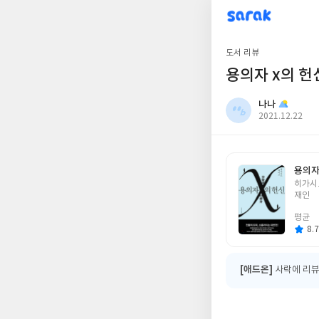
sarak
나나
도서 리뷰
용의자 x의 헌
나나
작
2021.12.22
성
일
용의자
글
히가시
쓴
재인
이
평균
8.7
[애드온]
사락에 리뷰