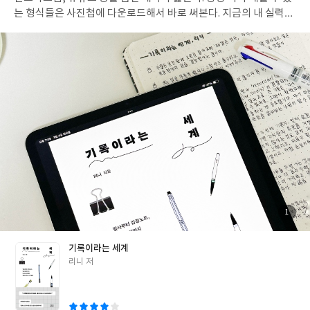
밖에 없다. 그럼에도 나름의 방식으로 상처를 극복해나가며, 소중한
는 형식들은 사진첩에 다운로드해서 바로 써본다. 지금의 내 실력으
사람과의 평범한 일상에서 얻는 기쁨들을 바라보며 산다. 누군가의
로는 구현하기 어려운 디자인이어도 후일에 참고하기 위해 따로 저
깨달음과 간절한 꿈이 삶을 밝히는 등불로 바뀌어가는 것을 바라보
장해둔다. 관성적으로 날짜를 쓰고 할 일 목록을 작성하고 완료 밑줄
면서, 그 등불이 꺼지지 않도록 애쓰기도 하며 오늘을 살아간다.” /
을 북북 긋는 것에 만족하는 것이 아니라, 어떻게 하면 더 보기도 좋
김선미, 『귀화서, 마지막 꽃을 지킵니다』 305쪽
고 내 취향에도 맞게 데이터를 쌓아나갈 수 있는지를 지속적으로 고
민하고 방법을 찾는다. 자신에게 가장 잘 맞는 방식을 찾기 위해 일
부러 품을 들여 의도적으로 헤매는 행위와 같다. 바로 이 점 때문에
기록은 자신의 세계를 넓혀가는 행위라고도 말할 수 있다. 수고를 자
처하고 기꺼이 감당한다는 점에서 애정이라고 부를 수도 있다. 꾸준
히 기록한다 건 결국 자신을 애정으로 돌본다는 말이 된다. 가장 손
쉬운 방법으로 스스로를 껴안는 일이다. "기록친구리니"는 나의 온
라인 기록 선생님 중 한 명이다. 긴 세월 각종 기록 방법들을 검색하
고 탐험하고 저장하기를 반복하다 보면 필체 노트 작성 방법만 보고
도 주인이 누구인지를 유추할 수 있었다. 그중에서도 일부러 손품
첨
1
부
(?)을 팔아가며 정기적으로 찾아가는 계정들이 있었는데, 리니의
된
사
진
계정도 그랬다. 『기록이라는 세계』는 평소 궁금했던 리니님의 기
기록이라는 세계
록법을 배울 수 있던 책이었다. 한 줄 일기나 루틴 트래커, 만다라트
글
리니 저
등 자주 접해온 기록 방법도 있었지만, 셀프 탐구 일지나 클래식 음
쓴
악 노트, 다정한 순간의 기록들 등 새롭고 흥미로운 방법도 눈에 띄
이
었다. 취향 디깅이나 미지의 세계, 관찰일지, 도파민 충전 트래커는