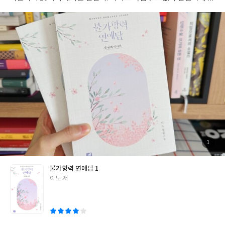
약을 마친 해윤과 이원은 각각 한국과 독일에서 자신의 생활을 영위
하며 무리 없이 계약 결혼을 마치고 자신들이 원하던 바를 이룰 듯
보였다. 하지만 계약 기간 1년을 남기고 이원이 한국으로 돌아오며
뒤늦게서야 완벽한 부부를 연기해야 하는 숙제를 떠안는다. 이는 이
원의 상속과 연결되는 중요한 일이기에, 가까운 사람의 눈을 속여야
하는 일이기도 하기에 당연하게도 실수가 있어서는 안 된다. 인상적
인 건 그러한 상황을 대하는 인물들의 태도다. 해윤은 어떤 상황에서
도 침착하며, 자신이 해야 할 일을 분명하게 구분하고 묵묵히 실행
하는 성격이다. 돈이면 뭐든 다 하냐는 모멸감 드는 말을 듣고서도
별로 개의치 않고, 여전히 이원과 필주가 자신을 구해주었다고 생각
하며, 그들에게 이득이 되는 일을 충실하게 해내려는 것도 그 때문
이다. 돈 때문에 위장 결혼까지 하는 건 사실이었으며, 이원의 상속
을 유리하게 만들기 위해 필주가 찾아오지 않았더라면 해윤은 초코
첨
1
부
바 하나로 하루를 겨우 견디고 사채업자들의 폭력에 시달려야 하는
된
사
진
지옥에서 빠져나오지 못했을 것이다. 계약이란 지키겠다고 스스로
불가항력 연애담 1
정한 일이었기에 책임을 다한다. 사실을 비꼬아 듣지 않고, 기회를
글
이노 저
각별하게 여길 줄 알며, 주어진 상황을 묵묵히 헤쳐나가는 사람. 해
쓴
윤은 대체로 조용하다. 할 말을 못 하는 성격도 아니지만 요란하게
이
감정을 폭발하거나 퍼붓는 일이 없다. 삶의 밑바닥까지 내쳐졌을 때
에도 뚜벅뚜벅 제 살 길을 만들어가던 그의 강인함이 단단한 나무처