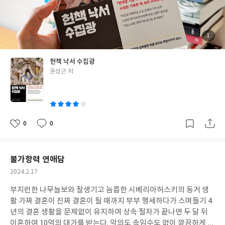
까지. 책 냄새나고, 책 좋아하는 사람들의 표정이 보이는 재미있는
책이다. 위트 넘치는 작가의 입담이 재미를 배가시킨다. 사실 나는
낙서가 된 책에 별다른 흥미가 없는 사람이었다. 종이가 약간만 구겨
져도 괴로워하는 성향으로는 헌책을 대하기 어려운 점이 많았다. 하
첨
1
부
지만 나 역시도 책에 담긴 보물 같은 흔적들을 발견한 적이 있다. 오
된
사
진
래전 읽은 책을 재독한다거나, 친구의 책을 빌려 읽었을 때 발견했
헌책 낙서 수집광
던 낯익은 글씨체처럼. 이 책은 그런 나에게 보물의 울타리를 훨씬
글
윤성근 저
더 넓혀보면 어떨까? 하는 제안으로 읽히기도 했다. 책이 내 주위를
쓴
맴돌다가 나와 친구의 주위를 맴돌다가 그보다 더 많은 사람들의 둘
이
레를 돌고 도는 상상을 했다. 윤성근 작가의 말을 빌리면 책은 “읽은
사람의 이야기가 책에 남는 그 순간부터(10쪽)” 책다워진다고 한다.
“책을 읽은 사람의 삶이 책과 연결되어 새로운 생각으로 나타날 때
0
0
좋
댓
작
책은 특별해진다(같은 쪽)”고도 했다. 한 권의 책이 가질 수 있는 특
아
글
성
요
일
별함과 사연에 대해 오래 생각했다. 이제 나는 여러 책의 탄생보다
책 한 권의 죽음을 더 많이 생각하는 사람이 된 듯하다. 한 권 한 권
불가항력 연애담
읽고 싶은 책을 찾아 서점을 돌아다니는 기쁨, 그리고 우연히 들른
작
2024.2.17
어떤 헌책방에서 오랫동안 마음에 품었던 작은 책 한 권을 발견하는
성
반가움. 이런 감정은 작지만 절대로 하찮은 게 아니다. 우리의 삶은
부지런한 나무늘보와 잘생기고 늠름한 시베리아허스키의 동거 생
일
이렇듯 대단하지 않은 일들이 겹겹이 모인 작은 책 한 권이 아닐는
활 가짜 결혼이 진짜 결혼이 될 때까지 부부 행세하다가 스며들기 4
지.
년의 결혼 생활을 문제없이 유지하여 상속 절차가 끝나면 두 달 뒤
이혼하여 10억의 대가를 받는다. 악의도 속임수도 없이 깔끔하게 계