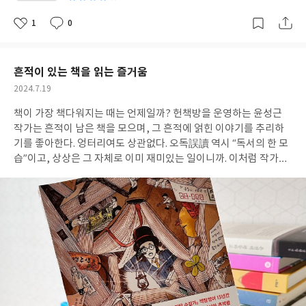
나도 꼭 한번 작성해 보고 싶었다. 기록이 막막한 초보에게도, 이미
자신의 기록법을 가진 기록가에게도 신선한 자극을 주며 실용적인
1
0
좋
댓
작
팁을 제시해 주는 책이었다. 하나의 기록법마다 하나의 사연이 달려
아
글
성
요
일
있었다. 실제의 경험 속에서 필요에 따라 만들어지는 과정을 보아서
인지 리니의 기록 방법들은 신뢰가 같다. 비슷한 상황에 처하면 나
흔적이 있는 책을 읽는 즐거움
역시 같은 기록을 채워가며 지나갈 수 있을 것 같았다. 책에선 기록
작
2024.7.19
을 통해 자신의 위기를 극복하고 스스로 더 나아지게 된 이야기를 다
성
양하게 들려준다. "굳이"해야 하는 수고스러운 기록 행위가 어떤 의
책이 가장 책다워지는 때는 언제일까?
헌책방을 운영하는 윤성근
일
미가 있는지를 여러 방식으로 확인할 수 있어서 좋았다. 무엇보다 리
작가는 흔적이 남은 책을 모으며, 그 흔적에 얽힌 이야기를 추리하
니라는 기록가가 어떤 마음을 가지고 매일 다양한 기록을 쌓아가는
기를 좋아한다. 엉터리여도 상관없다. 오독誤讀 역시 “독서의 한 모
지를 알게 되어서 좋았다. 그가 지향하는 방향이 꼭 내 마음과 같았
습”이고, 상상은 그 자체로 이미 재미있는 일이니까. 이처럼 작가는
다. 리니는 말했다. 그래서 기록을 매개로 더 많은 사람이 자기 자신
우리가 책 속에서 쉽게 지나치거나 진지하게 읽어보려 한 적이 없던
을 이해하고, 인정하고, 사랑하는 과정에 힘을 보태려 합니다. 쓰는
타인의 낙서에 대해서 이야기한다. 이날을 위해 차곡차곡 모아왔다
문화를 만들고 넓히는 데 일조하고 싶어요. 제가 누군가의 시작에 도
고 하니 작가의 진정성을 느낄 수 있다. “책 속에 남긴 흔적은 나와
움이 되는 사람이었으면 싶고, 지금처럼 누군가의 삶을 함부로 판단
내 마음이 나누는 비밀스러운 대화(26쪽)”라고 한다. 그렇다면 책
하지 않는 사람들이 모여 서로를 열렬히 응원하는 문화를 가진 커뮤
속의 흔적을 읽는 일은 타인의 비밀스러운 마음에 귀를 대보는 일인
니티를 만들어가고 싶습니다. / 『기록이라는 세계』, 리니 에세이
지도 모르겠다. 책 속에는 헌책에 남은 여러 낙서들의 사진과 함께
그리고 또 말하기를, 우리, 언젠가 더 넓어진 서로의 세계에서 기록
작가의 이야기가 실려있다. 낙서를 보고 작가가 추리한 이야기하며,
으로 다시 만나요. / 『기록이라는 세계』, 리니 에세이 더 열심히
그 책이 작가의 손에 들어오게 되기까지의 여정, 낙서를 보고 떠올
기록하고 싶어지는 마음을 먹게 하던 책이었다.
린 작가 본인의 경험담과 개성 있는 손님과 동종업계 사람들의 사연