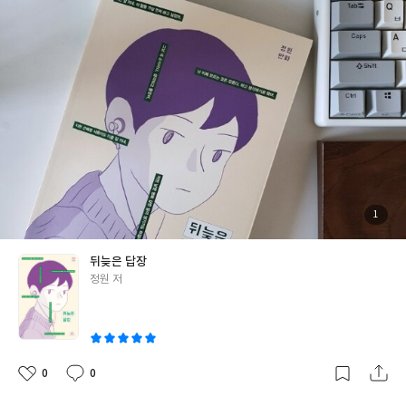
을 빼앗는 자를 수수방관하는 건 죄악이 아닌가. 풍진시대 속에서 발
우리 동네처럼 너를 사랑해. _정원, 『뒤늦은 답장』 253쪽 정원의
없이 살아가는 사람들에게 신념의 뿌리로 돋아나는 말. 영웅이 된 자
만화 『뒤늦은 답장』은 열여덟 살 겨울에 받았던 누군가의 편지에
의 말이었다.
뒤늦게 부치는 마음이다. 부모님을 이해할 수 없었고, 주변 어른들
에게는 환멸을 느꼈으며, 세상이 정한 절차보다 내가 좋아하는 일을
과녁으로 스스로 쏘아지고 싶던 때. 혼란스러웠지만 확실한 사랑이
있었고, 일탈과 순응 사이에서 어깨를 나란히 하고 갈지之자로 함께
걸어나가던 친구들이 있었다. 나의 18세를 떠올려봤다. 19세로 넘
어가던 그 문턱의 겨울. 나의 어떤 마음이 얼어붙었고, 나는 또 어떻
게 봄으로 나아갔을까. 남우는 사랑을 했다. 영화를 사랑하고, 재근
을 사랑했다. 남우의 사랑하는 마음은 또 다른 친구인 성호와 엄마의
마음과 겹쳐진다. 성호는 피시방에서 알바를 하며 혼자서 생계를 꾸
첨
1
부
려가는 친구다. 집에 홀로 남겨진 남우가 갈 곳을 찾지 못해 피시방
된
사
진
을 갈 때면 제 몫의 콜라를 넘겨주곤 했다. 사장이 다짜고짜 해고하
뒤늦은 답장
며 월급을 동전으로 던져주어도, 묵묵히 동전의 개수를 헤아리며 제
글
정원 저
가 들인 노동의 대가를 확인하던 아이. 친구들이 대학생이 되었을 때
쓴
세계 일주를 떠난 그는 자신이 선택한 길을, 그로 빚는 삶을 묵묵히
이
사랑할 줄 아는 이었다. 자신의 형편을 변명으로 삼지 않고, 변함없
이 친구에게 상냥한 손을 내밀던 태도에서 사랑의 자세를 배울 수 있
었다. 엄마의 마음은 조금 복잡했다. 남우의 부모님이 어떤 이유로
0
0
좋
댓
작
헤어졌는지는 분명하게 밝혀지지 않는다. 하지만 후일 “네 엄마는,
아
글
성