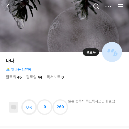
저
장
팔로우
나
의
나나
님
대
사
의
빛나는 리뷰어
표
락
사
사
배
46
44
0
팔로워
팔로잉
독서노트
진
경
락
읽는 중
독서 목표
독서모임
내 별점
0%
0
260