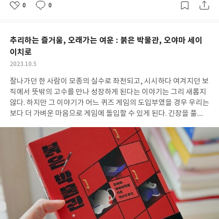
럼 작품 서사의 중심을 잡는다. 해윤이 큰 나무라면 이원은 그 나무
0
0
좋
댓
작
를 포옹할 수 있는 넓은 품 같다. 차갑고, 똑똑하고, 누구에게도 쉽게
아
글
성
요
일
곁을 내어주지 않는 이원은 해원 앞에서라면 서글서글해진다. 짓궂
은 장난을 쉼 없이 거는 소년같이. 해원을 처음 만난 날부터 그의 경
추리하는 즐거움, 오래가는 여운 : 붉은 박물관, 오야마 세이
계심은 허물어졌다. 한 번의 마음 쓰임이 두 번, 세 번 물 흐르듯 자연
이치로
스럽게 이어진다. 한국으로 돌아와 부부로서의 동거를 시작한 후 이
작
2023.10.5
원의 품은 완연히 열린다. “남은 1년, 남들 다 속일 만큼 정해윤이랑
성
알콩달콩 잘 지내야지. (『불가항력 연애담』 첫 번째 이야기 68
잘나가던 한 사람이 모종의 실수로 좌천되고, 시시하다 여겨지던 보
일
쪽)” 숙제가 아닌 놀이처럼 해윤과의 시간을 즐기던 이원이 자신의
직에서 뜻밖의 고수를 만나 성장하게 된다는 이야기는 그리 새롭지
감정을 깨닫고 고민하던 짧지 않은 시간이 그의 진정성을 돋보이게
않다. 하지만 그 이야기가 어느 퀴즈 게임의 도입부였을 경우 우리는
해준다. 차가운 듯 보여도 참으로 인간적인 사람. 선함과 정의로움을
보다 더 가벼운 마음으로 게임에 돌입할 수 있게 된다. 긴장을 풀기
가지고 부드럽게, 힘차게, 때론 무섭게도 내달리는 사람. 해윤의 이
위한 준비 게임처럼 말이다. 데라다 사토시는 어떤 실수를 저질렀기
복동생인 해성이 자신의 이익을 챙겨주지 않으면 위장 결혼을 폭로
에 창고로 옮겨갔을까? 관장인 히이로 사에코의 정체는 뭘까? 오야
하겠다고 지능적으로 협박해올 때 이원의 힘은 빛을 발한다. 무겁
마 세이이치로의 『붉은 박물관』은 이처럼 가벼운 질문으로 미스
고, 자칫 스트레스 받을 수도 있을 법한 사건이 터졌을 때도 한가로
터리의 포문을 연다. 본격적인 두뇌 싸움에 앞서 서로에게 익숙한 무
이 책장을 넘길 수 있었던 건 이원이 어떻게든 해줄 거라는 믿음이
대 장치를 보여주며 유대감을 먼저 쌓는 느낌이다. 책 속에는 다섯
흔들리지 않기 때문이었다. 해윤을 대하는 가볍고 부드러운 행동 이
편의 이야기가 실려있다. 이야기마다 사건의 내용이 다르며, 그 흐
면에 존재하는 빼곡한 애정을 내리 읽어왔기에 가능한 일이었다.
름은 사토시가 붉은 박물관에서 근무한 기간의 수평선에 놓여있다.
“해윤아”, “이원 씨”. 호칭을 부르는 것만으로도 하나의 서사를 읽는
우연히 목격한 교통사고의 부상자가 교환 살인을 저질렀다고 고백
기분이 드는 소설이다. 달달하고 좋다. 마음 놓고 빠져 읽다 보면 어
한 뒤 숨을 거둔다거나 26년 전과 똑같은 범죄 현장이 재연되는 등