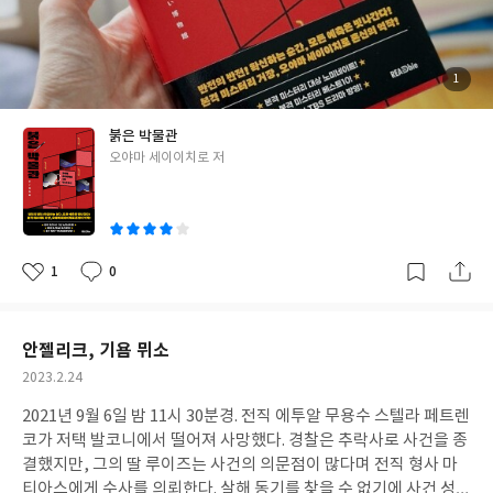
찌할 수 없이 미소가 떠오르고, 흐뭇해진다. ※ 마야마루 출판사로부
당혹스러운 질문이 지속적으로 던져진다. 그때마다 사토시는 본인
터 도서를 제공받았습니다. ※ 작성자의 주관적인 해석과 견해를 바
의 탁월한 수사 능력을 바탕으로 사에코의 뜬금없는 지시 사항을 완
탕으로 작성되었습니다.
수하며 사건의 단서를 모은다. 독자는 자연스럽게 사에코가 사토시
에게 왜 그런 일을 시켰는지를 추리하게 되고, 추리가 진지해질수록
첨
1
부
사에코와 전적으로 겨루고 있는 듯한 기분에 빠진다. 본격 미스터리
된
사
진
라는 장르를 읽는 즐거움이 여기에 있다. 이제 됐어, 그 사람을 불러
붉은 박물관
줘, 하고 사에코가 말할 때 내가 먼저 추리 내용을 말해버리는 얌체
글
오야마 세이이치로 저
같은 조급함. 사에코의 추리와 얼마나 일치했고, 달랐는지에 따라
쓴
달라지는 희비. 수사 능력은 뛰어지만 수사 경험은 전무한 사에코와
이
탐문 수사가 특기인 전 수사 1과 형사 사토시의 조합은 탁월하다. 사
토시가 자신의 상사를 미심쩍게 바라보고, 미묘한 경쟁심을 품으며
언젠가는 수사 1과로 복귀하겠다는 야심을 여전히 간직하고 있음에
1
0
좋
댓
작
도 그러하다. 그리고 그는 나날이 사에코의 조수 역할이 자연스러워
아
글
성
요
일
보인다. 형사로서 그가 가진 능력을 발휘할 수 있는 환경이 지속적으
로 주어지기 때문인지도 모르겠다. 관장인 사에코는 온종일 수사 서
안젤리크, 기욤 뮈소
류만 들여다보고 있는 것처럼 보이지만, 사토시에게 주기적으로 ‘재
작
2023.2.24
수사’를 명령한다. 창고, 한직 등으로 불명예스러운 자리처럼 여겨
성
지던 조직의 진가가 발휘되는 건 그때이다. 나는 이 ‘붉은 박물관’이
2021년 9월 6일 밤 11시 30분경. 전직 에투알 무용수 스텔라 페트렌
일
법망을 피해 도망치는 범인을 막아내는 최후의 보루라고 생각한다.
코가 저택 발코니에서 떨어져 사망했다. 경찰은 추락사로 사건을 종
그래서 미궁에 빠진 사건의 증거품이 여기 오면 나는 그 사건을 한
결했지만, 그의 딸 루이즈는 사건의 의문점이 많다며 전직 형사 마
번 더 검토하지. 물론 검토해도 아무것도 안 나오는 경우가 많아. 그
티아스에게 수사를 의뢰한다. 살해 동기를 찾을 수 없기에 사건 성립