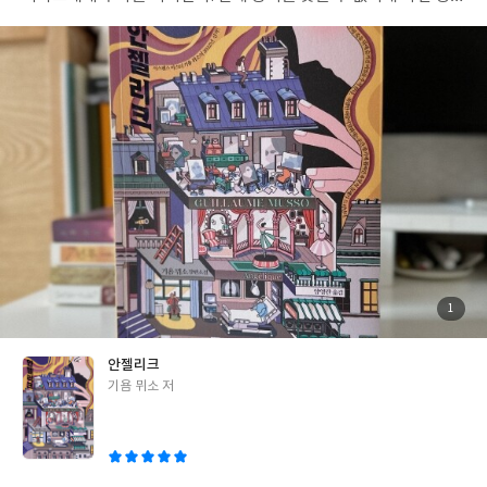
러나 아주 드물게도 새로운 관점을 얻게 되는 경우도 있어. 그런 관
조차 되지 않는 스텔라의 죽음을 두고 루이즈와 마티아스의 합동 수
점을 바탕으로 사건을 바라보면 해결하게 될 수도 있다. 나는 그 가
사가 시작된다. 두 사람이 모은 퍼즐 조각들이 사건의 윤곽을 그려가
능성에 기대를 거는 거야. _오야마 세이이치로, 「빵의 몸값」 중
고, 그 윤곽은 안젤리크 샤르베라는 이름으로 수렴한다. 그 사이 다
붉은 박물관으로 옮겨지는 사건들은 대부분 시효가 만료된 것들이
양한 얼굴들이 목격된다. 아는 사람의 모르는 얼굴이. 루이즈가 엄마
다. 범인을 밝혀내봤자 형사처벌을 할 수 없는 범죄들이기에 차순위
의 사생활을 파헤칠 때 그랬던 것처럼 우리도 “보여주고 싶지 않은
로 밀려나거나 방치되거나 쉽게 잊히는 범죄들. 밤낮으로 서류만 들
누추한 비밀들(181쪽)”을 마주해야 한다. 『안젤리크』는 ‘욕망의
여다보고 있는 사에코의 존재는 그런 의미에서 안심이 되기도 한다.
얼굴’을 그리는 소설이다. 타인의 측은한 인생을 보며 자신만 그렇게
시간이 얼마나 흐르든 간에 한 사람 정도는 끝까지 붙들고 있다는 걸
사는 게 아니라는 사실에 위로받는 사람처럼, 건너편 집에 드나드는
알게 하니까. 사에코의 재수사 명령이 반가운 건 사토시만이 아닐 것
여자를 훔쳐보다가 홀로 반하는 사람처럼, 내놓고 드러내지는 않지
이다. 인간미 없는 사에코가 깔아주는 판 위에서 우리는 인간성을 돌
만 분명 어디서든 존재하고 있을 표정들이 예기치 않은 때에 툭툭 튀
아볼 기회와 사건의 진실, 두뇌 싸움의 즐거움을 모두 얻는다. 오야
어나온다. 그런 면에서 보면 지금보다 더 나은 삶을 살겠다는 안젤리
마 세이이치로의 작품들은 추리하는 재미만큼 해결 후의 여운이 길
크의 욕망은 차라리 익숙한 얼굴이다. 우리는 누구나 더 많은 걸 누
다는 특징이 있다. 보통 사건의 전말을 알게 되면 작품의 흥미도도
리는 자신을 꿈꾸기에 그 얼굴에서 거부감을 느끼지 않는다. 지금의
첨
1
부
뚝 떨어지게 마련인데, 이 책에 실린 작품들은 달랐다. 뒤늦게 몰려
나는 “내가 진정으로 추구하는 내가 아(126쪽)”닐뿐, 주인공으로서
된
사
진
오는 감정들이 강했다. 사건 자체가 너무 충격적이거나, 어처구니없
마땅히 누려야 할 빛나는 시기가 올 거라는 그의 생각에도 자연스럽
안젤리크
어서. 과정이 너무 비극적이거나 안타까워서. 결말에 던지는 메시지
게 공감한다. 기회가 오면 놓치지 않을 거라던 안젤리크의 각오는 얼
글
기욤 뮈소 저
가 너무 묵직하고 얼얼해서. 비교적 허술하다거나 식상하다고 느껴
마나 응원할만한가. 하지만 욕망이란 분노와 시샘 등 불순한 감정을
쓴
졌던 부분들도 금세 잊고, 작품 자체의 여운만 남았다. 돌아보면 즐
포함한 결정체이고, 표면의 색이 짙어질수록 내용물을 보지 못하게
이
겁게 책을 읽던 나와 책 속에서 고군분투하며 여러 감정을 손에 쥐여
된다. “인간이 인간적일 가능성”은 닭이 하늘을 날 가능성과 맞먹는
주던 인물들뿐이다. ※ 본 글은 리드비로부터 도서와 소정의 원고료
다는 루이 페르디낭 셀린의 말을 저자가 인용한 것은 이 대목에서 특