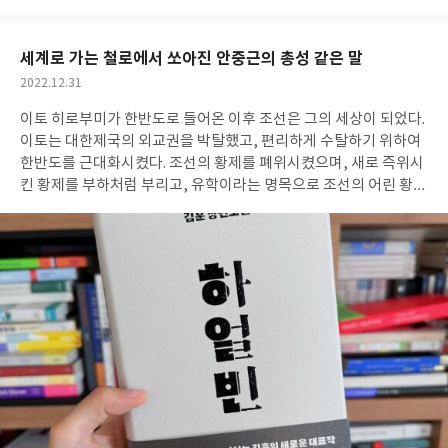
버지니아 울프를 상상해 볼 수 있다. 저마다의 지역구를 대표해서 나
아
글
성
요
일
온 여성들이 차례로 연단에 오르며 자신에게 주어진 5분 동안 이혼
과 교육, 임금 인상과 근무 시간 단축 등 지당한 일을 요구했다. 하지
세계로 가는 철로에서 쏘아진 안중근의 총성 같은 말
만 당시는 여성에게 참정권이 없던 시절로, 그 여성들은 그 일들을
작
2022.12.31
관철시키기 어려운 존재였다. 그런 생각에 울프는 “몹시 짜증이 나
성
고 울적해졌”다. 실체가 없는 그런 연설들은 “몽롱하고 공허한” “말
이토 히로부미가 한반도로 들어온 이후 조선은 그의 세상이 되었다.
일
잔치”에 지나지 않기 때문이다. 그럼에도 그는 연설자들을 이해해
이토는 대한제국의 외교권을 박탈했고, 편리하게 수탈하기 위하여
보려고 했는데, 그들이 되어서 그들이 겪어야 했던 일을 자신의 것
한반도를 근대화시켰다. 조선의 황제를 폐위시켰으며, 새로 즉위시
처럼 느껴보려는 시도가 그것이었다. 하지만 “결국 상상력이라는 것
킨 황제를 부하처럼 부리고, 유학이라는 명목으로 조선의 어린 황태
도 육체의 산물이니, 세탁 대야 앞에 서보지 않은 몸으로는(207쪽)”
자를 일본으로 데려가 인질로 삼았다. 이토의 말 자체가 세상인 때였
세탁 대야 앞에 서본 여인이 될 수 없었다. 이에 버지니아는 “아무리
다. ‘문명개화’라는 미래지향적인 단어 속에 숨은 억압과 수탈의 실
그녀들에게 공감한다 해도 우리의 공감은 다분히 허구적(213
체를 알아보지 못하고 사람들은 세상에 익숙해졌다. 혹은 그 실체를
쪽)”이며 “그런 공감은 항상 신체적으로 불편한 법(같은 쪽)”이라는
알았기에 모른 척하거나 묵음으로 괴로워했다. 어느 쪽도 할 수 없던
말로 연설회장에서 자신이 느꼈던 불편함을 밝힌다. 이 글은 버지니
사람들도 있었다. 이토의 말이 “사람의 모습”을 하고 있는 세상 속에
아 울프가 중산층 여성이기에 노동하는 여성들에게 온전히 공감할
서 기어이 자신의 말을 붙여보려고 한 이들이. 말로 안 되니까 몸으
수 없던 한계를 보여주는 글이기에 더욱 인상 깊었다. 「두 여자」
로, 목숨으로 전력으로 부딪치던 사람들이. 그중 어느 말은 총성처
에서 케임브리지 여자 대학 커턴 칼리지를 설립했던 에밀리 데이비
럼 터져 나왔다. 1909년 10월 하얼빈역. 우리는 그때 터진 말을 안중
스와 빅토리아 여왕의 시녀였던 레이디 오거스타가 여자 대학 설립
근이라는 이름으로 기억한다. 『하얼빈』은 안중근이 이토 히로부
이라는 문제로 만나던 지점처럼 여성 안에서도 분리되어 있던 어떤
미를 사살하고 사형을 받기까지의 이야기를 그린 소설이다. 이토 히
면을 맞대어 보는 장면으로 다가왔기 때문이다. 「여성 노동자 조합
로부미와 안중근이 저마다의 질문을 마주하며 행로하는 전개 방식