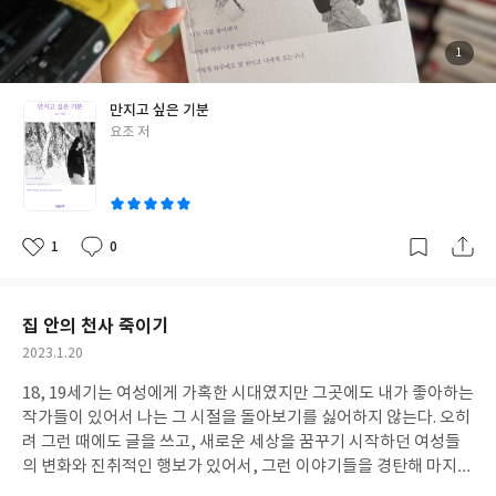
의 활약을 보면서 생기의 진가를 되새긴다. 그렇게 비로소 생기를 아
는 사람이 된다. 삶이 움직이는 방향을 주체적으로 탐구할 수 있는
사람이 된다. 『만지고 싶은 기분』은 마음산책 출판사에서 두 번째
첨
1
부
로 출간되는 요조의 산문집이다. 전작을 아직 읽지 못했는데, 바로
된
사
진
이어서 읽어도 좋겠다는 생각이 들 만큼 이 책이 주는 평온함은 특별
만지고 싶은 기분
했다. 길거나 짧은 산문들 사이에서 저자는 다른 방식으로 실감하고
글
요조 저
다시 태어난 듯 깨닫는다. 그 깨달음이 유난스럽지도 거창하지도 않
쓴
아서 좋았다. 나는 요조의 담담하지만 솔직한 발언들을 꽤 좋아하는
이
데, 이 책에서도 그런 면을 볼 수 있어서 반가웠다. 짜증 나는 걸 짜증
난다고 말하는 사람은 역시 좋다. 영화와 책에 관한 글도 흥미로웠
다. 잘 쓴 리뷰는 그 작품에 직접 닿게 만든다고 생각하는데, 나는 어
1
0
좋
댓
작
느새 그가 소개한 책과 영화를 어디서 볼 수 있을지 찾아보고 있었
아
글
성
요
일
다. 리뷰글들만 모아서 봐도 재미있겠다는 생각을 하기도 했다. 이
책을 읽으면서 지금까지 겪은 곤란함이 있다면 『만지고 싶은 기
집 안의 천사 죽이기
분』이라는 책 이름을 자꾸 ‘만져지는 기분’이라고 말했다는 것이
작
2023.1.20
다. 내가 이 책을 얼마나 즐겁게 읽고 있는지를 말하기 위해 친구에
성
게 ‘만져지는 기분 읽어요, 그거 되게 좋아요.’라고 말한 후로 나는 나
18, 19세기는 여성에게 가혹한 시대였지만 그곳에도 내가 좋아하는
일
의 실수를 심각하게 자각하기 시작했는데, 오늘까지도 고치지 못해
작가들이 있어서 나는 그 시절을 돌아보기를 싫어하지 않는다. 오히
서 책 표지를 힐끔힐끔 보면서 이 글을 썼다. 글의 마무리를 맺으려
려 그런 때에도 글을 쓰고, 새로운 세상을 꿈꾸기 시작하던 여성들
는 지금 다급하게 둘러대보자면 이렇다. “진짜 만져진 기분이 들어
의 변화와 진취적인 행보가 있어서, 그런 이야기들을 경탄해 마지않
서 그래요. 화장품 매장 직원이 제품 테스트해 준다고 손을 씻겨주는
는 마음으로 배워갈 수 있어서 좋아한다. 그런 의미에서 『집 안의