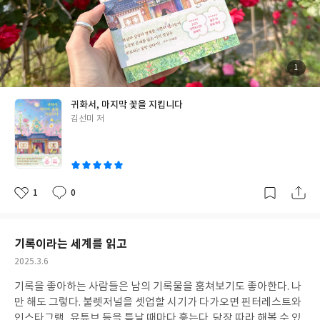
니, 아내를 잃은 남편, 형을 잃은 동생 등 우리에게 낯설지 않은 죽음
들이다. 사혼화가 오로지 한 사람을 선택한다는 소설 속 설정은 필연
적으로 죽음을 맞이하게 될 존재로서의 나라는 의미와 내가 가진 관
계를 돌아보게 한다. ‘만일 내가 죽음을 맞이하여 사혼화가 된다면
마지막으로 누구를 만날 것인가?’, ‘내가 사랑하는 사람들이 사혼화
첨
1
부
가 된다면 과연 나를 만나러 와줄까?’ 같은 질문들이 소설을 읽는 내
된
사
진
내 머릿속을 떠나지 않았다. 소설은 죽은 자의 사연으로 끝이 나지
귀화서, 마지막 꽃을 지킵니다
않는다. 이승에 미련이 남아있던 고인이 귀화서를 통한 마지막 만남
글
김선미 저
으로 미련을 털고 이승을 떠날 때 산 사람도 삶의 변화를 겪게 된다.
쓴
“소중한 사람이 떠났다 해”서 “그와 함께 행복까지 사라진 건 아니
이
다.” 떠난 사람이 남은 사람에게 바라는 “행복 속에서 앞으로 나아갈
길을 찾(271쪽)”아야 한다는 작품의 메시지가 가슴에 오래 남았다.
나는 이 삶을 더 사랑해야만 한다. 이 소설은 밀리의 서재 사전 연재
1
0
좋
댓
작
연간 1위를 했을 뿐 아니라 2025년 런던 도서전 하이라이트에도 선
아
글
성
요
일
정되었다고 한다. 출간 전 영상화 검토도 쇄도했다고 하니 소설을 향
한 뜨거운 관심을 짐작할 수 있었다. 죽음의 이야기를 듣는 일은 곧
기록이라는 세계를 읽고
삶의 이야기를 듣는 일. 사혼화의 이야기를 듣는 주인공 마리처럼 나
작
2025.3.6
도 마음을 열고 타인에게, 세상에게 다정한 자세로 귀를 기울여야겠
성
다. “우리는 있는 힘을 다해 매시간 죽음과 맞서고, 때론 가까운 곳에
기록을 좋아하는 사람들은 남의 기록물을 훔쳐보기도 좋아한다. 나
일
서 죽음을 목격하기도 하고, 죽음으로부터 살아남은 이들을 위로하
만 해도 그렇다. 불렛저널을 셋업할 시기가 다가오면 핀터레스트와
며 살아간다. 결국엔 남은 이들은 힘들게 죽음을 받아들이면서 살 수
인스타그램, 유튜브 등을 틈날 때마다 훑는다. 당장 따라 해볼 수 있