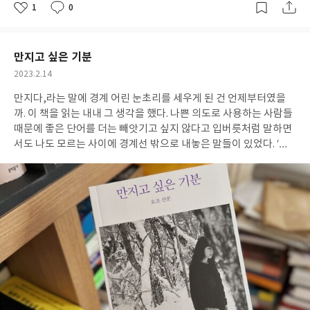
를 받아 작성되었습니다.
히 의미심장해진다. 소설은 결국 무엇이 인간을 인간적이게 하는지
1
0
좋
댓
작
를 묻는다. 다양한 인간상의 욕망을 폭로하며, 인간이라면 누구나
아
글
성
요
일
욕망하지만 욕망하는 자 모두가 인간은 아니라는 사실을 실감하게
한다. 그럼에도 삶은 결국 내가 욕망하는 것의 이름이라는 사실 또한
만지고 싶은 기분
부정할 수 없게 만든다. 삶의 좌표를 잃고 권태와 외로움 속에서 하
작
2023.2.14
루하루 관성적으로 살아가던 마티아스의 삶이 달라진 것은 이루고
성
싶은 일이 생겼기 때문이다. 삶은 “눈 깜짝할 사이에 벌어지는 일”이
만지다,라는 말에 경계 어린 눈초리를 세우게 된 건 언제부터였을
일
고 불행은 “전혀 예상하지 못했던 순간에 닥”치기에, 자신의 욕망을
까. 이 책을 읽는 내내 그 생각을 했다. 나쁜 의도로 사용하는 사람들
미루지 않고 쟁취하기로 마음먹었기 때문이다. 이처럼 소설은 욕망
때문에 좋은 단어를 더는 빼앗기고 싶지 않다고 입버릇처럼 말하면
의 전면을 다룬다. 욕망에 따라 선인과 악인을 나누지 않고 그 모든
서도 나도 모르는 사이에 경계선 밖으로 내놓은 말들이 있었다. ‘만
정체성을 내포한 것이 인간이라는 정의를 상기시키며, 인간됨으로
지다’가 그중에 하나였다. ‘택시’도 그 옆에 나란히 서서 멀뚱히 나를
누릴 수 있는 자신 몫의 기쁨을 떠올려보게 한다. 페이지터너로서의
쳐다보고 있었다. 그러니까 나는 왜 여기에 있죠? 하는 무구한 눈으
입지를 굳힌 저자의 작품이기에 재미를 의심할 이유가 없다. 페이지
로. 요조의 글들은 내가 이미 알았거나 모르는 틈새에서 반짝거린다.
는 쉼 없이 넘어가고, 뜻밖의 전개에 어리둥절해하기도 한다. 비밀
여기 이런 게 있었어, 나직하게 말하며 내가 미처 보지 못하고 지나
이 많은 소설은 처음으로 돌아가 다시 읽었을 때 진가를 발휘한다.
간 삶의 귀엽고 아름다운 부분을 확인시켜준다. 그의 글이 귀한 이유
이렇게나 능청스러웠다니. 보이는 힌트에 거만을 떨었던 나는 바로
는 그 과정을 통해서 삶을 조금쯤은 더 좋아할 수 있게 되기 때문이
겸손해졌다. ※ 출판사로부터 도서와 소정의 원고료를 지원받았습니
다. 나는 그가 언제나 명랑하고 쾌활한 사람이 아니기에 좋아한다.
다. ※ 작성자의 솔직한 감상을 바탕으로 작성되었습니다.
“거의 매일 죽음에 대해서 생각(193쪽)”하는 버릇을 가진 사람이기
에 신뢰할 수 있다. “저토록 돌진하는 기쁨과 명랑함은 얼마만큼의
고통과 슬픔을 알았어야 가능해지는 것일까(250쪽)”, 생기 어린 그