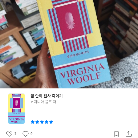
것처럼, 길거리에서 아는 친구를 발견하고 어깨를 툭 치는 것처럼,
천사 죽이기』는 나에게 확실한 재미를 보장하던 책이다. 『다락방
오랜만에 만난 지인들과 악수하거나 포옹을 나누는 것처럼, 반려동
의 미친 여자』만큼이나 내가 좋아할 만한 요소가 가득했다. 버지니
물이 다가와서 스르륵 기대앉는 것처럼. 그런 걸 당한 기분이 들어서
아 울프에게 듣는 제인 오스틴 이야기라거나 브론테 자매의 생가 방
그랬던 거예요.” 조금은 웃는 얼굴로, 이미 한번 들었던 목소리를 동
문기 같은. 조지 엘리엇이 그녀의 아버지에게 편지를 보내고, 엘리
시에 떠올리며. 죄송해요. 점점 터치가 조심스러운 시대에 살아서 그
자베스 개스켈이 쓴 샬럿 브론테의 전기를 울프가 읽고 글을 쓰는 등
런지 그냥 이런 접촉에도 마음이 찡해지고 그래요. 그게 좀 민망해서
의. 내 안에서 고유한 영역으로 분리되어 있던 세계관들이 충돌하며
웃었어요. 요조, 『만지고 싶은 기분』 22쪽
나는 마치 그 시절을 다녀오기라도 한 것처럼 흥분하곤 했다. 책 속
에는 여성, 여성의 지위 혹은 그 변화 등에 대한 버지니아 울프의 생
각들을 엿볼 수 있는 열여섯 편의 산문이 실려있다. 연설을 바탕으로
쓴 글이거나 서평, 서문 등이 그것이다. 「여성과 지적 지위」 같은
경우는 데즈먼드 매카시와의 논전을 실은 글인데, 데즈먼드 매카시
가 ‘상냥한 매’라는 필명으로 여성 비하의 내용을 담고 있는 책을 옹
첨
1
부
호하는 서평을 싣자 그걸 읽은 버지니아가 반론이 실린 편지를 편집
된
사
진
자에게 보내며 시작되었다. 당연한 얘기라는 듯 여성의 지적 수준이
집 안의 천사 죽이기
낮음을 말하는 상대에게 조곤조곤하면서도 얼마나 조리 있고 박력
글
버지니아 울프 저
있게 반박 의견을 펼치던지. 굉장히 재미있게 읽은 글 중 하나다. 그
쓴
글을 읽으면서 울프는 행동하는 작가로구나, 하는 생각을 했는데
이
「여성 노동자 조합의 추억」을 읽으면서도 같은 생각을 해볼 수 있
었다. 이 글은 여성 노동자 조합의 연례 총회에 참관했을 때를 회고
한 글로, 당시 연단에 나와서 연설하던 여성 노동자들을 바라보던
2
0
좋
댓
작