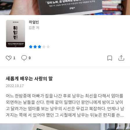
의 추억」은 연설회가 있은 지 17년이 지나서 쓴 것이고, 말미에서
이 흥미롭다. 평행한 채이거나 전혀 다른 방향으로 어긋나는 전차들
울프는 당시 조합의 여성들이 쓴 글을 “문학으로서도 식자들이 부러
을 보는 것 같다. 하지만 그들은 곧 한 플랫폼에서 만나게 된다는 걸
첨
1
부
워할 만한 자질들을 지니고 있(226쪽)”다고 평하며, “그 총회를 그
독자는 알고 있다. 소설 역시 사건보다는 사람에 더 집중해있다. 이
된
사
진
토록 잊을 수 없게 했던, 답을 알 수 없는 의문들로 무성하게 했던 오
토는 계속해서 자신의 말을 세상에 고하고, 안중근은 삼켰다. 안중
하얼빈
래된 궁금증과 당혹감에 다소나마 빛을 던져 주었(225쪽)”다고 썼
근이 삼키고 삼킨 말들은 몸속에서 들끓으며 그를 운명의 철로로 이
글
김훈 저
다. 17년의 세월이 여성의, 버지니아 울프의 무엇을 바꾸어놓았는
끌었다. 소설에서 안중근은 처음부터 이토를 죽여야겠다고 작심한
쓴
지를 헤아려보게 하는 대목이다. 그리고 이 헤아림은 언제나처럼 현
인물로 그려지지 않는다. 그는 살아 있기 때문에 살길을 찾았고, 그
이
재의 시간까지 쏘아진 듯 이어져온다.
것이 곧 “이토의 작동을 멈추게 하(89쪽)”는 것이었다. “죽음을 잇대
어서는 국권회복을 이룰 수(93쪽)” 없고, “지금 당장과 연결되지 않
는 백 년 앞을 이해할 수 없었(24쪽)”으므로 안중근은 권총을 품에
1
0
좋
댓
작
넣고 하얼빈으로 향했다. 이토가 전 세계로 뻗어갈 발판으로 만든 그
아
글
성
요
일
곳에서 안중근은 몸 안에 눌러 담고만 있던 말을 총성과 함께 터뜨렸
다. “코레아 후라.” 역사가 알려주듯이 안중근의 말은 일본 외무성의
새롭게 배우는 사랑의 말
의도대로 각색되고 폄하되었다. 일본은 안중근의 의거를 정치성이
작
2022.10.17
라고는 가질 수 없는 인간이 벌인 무지의 소치로 만들었다. 하지만
성
역사는 진실을 드러내는 방향으로 흐르는 법이었다. 안중근의 말은
어느 한밤중에 아빠가 집을 나간 후로 남우는 최선을 다해서 엄마를
일
조작된 역사를 부수고 100년을 넘게 이어지고 있었다. 거리가 좁혀
외면하는 날들을 산다. 한때 같이 일했다던 왕언니에게 밤이고 낮이
지지 않는 과녁에 쏘아진 총알처럼. 거짓된 정의로 약자를 짓밟고 죽
고 달려가는 엄마를 보는 남우의 시선은 무겁고 복잡하다. 언제나 남
이던 자들 보란 듯이. 그의 말은 추진력을 잃지 않고 세기의 허공을
겨지는 쪽에 서 있어야 했던 그 시절에게 남우는 뒤늦은 편지를 쓴
가르며 반복해 물었다. 소위 배웠다고 하는 자들의 헛된 언어로 지배
다. 영화같이, 언젠가 다시 만나게 될 거라는 다짐을 담아. 네가 보고
된 세상에 살고 있는 건 아닌가. 남의 나라를 탈취하고 사람의 생명
싶다기보다는 아마 그리울 거야. 그런 것도 사랑일까. 그렇다면 난