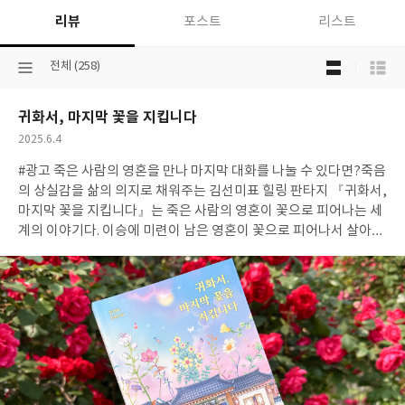
리뷰
포스트
리스트
목
선
전체 (258)
록
택
보
된
기
귀화서, 마지막 꽃을 지킵니다
분
선
류
택
작
2025.6.4
성
#광고 죽은 사람의 영혼을 만나 마지막 대화를 나눌 수 있다면?죽음
일
의 상실감을 삶의 의지로 채워주는 김선미표 힐링 판타지 『귀화서,
마지막 꽃을 지킵니다』는 죽은 사람의 영혼이 꽃으로 피어나는 세
계의 이야기다. 이승에 미련이 남은 영혼이 꽃으로 피어나서 살아생
전 가장 소중히 여겼던 한 사람을 부른다. 이 기적 같은 만남을 주관
하는 곳이 “귀화서”다. 귀화서는 600년 역사의 공공기관으로 죽은
사람의 영혼이 깃든 꽃, 즉 “사혼화”에 관한 모든 일을 처리한다. 소
중한 사람과 마지막으로 만나는 시간이자, 고인을 안식으로 인도하
는 마지막 관문이기에 귀화서 사람들은 성심을 다해 의식을 치른다.
삶과 죽음을 대하는 겸허한 자세를 그들을 통해 상기할 수 있었다.
취준생 마리의 계약직 분투기로 시작된 이야기는 한 사람 한 사람의
드라마틱한 사연으로 깊이와 감동을 더한다. 어린 자식을 잃은 어머