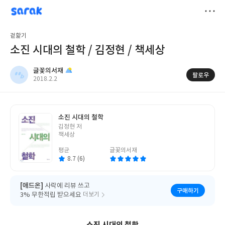
sarak
글꽃의서재
저
겉핥기
장
소진 시대의 철학 / 김정현 / 책세상
글꽃의서재
팔로우
작
2018.2.2
성
일
소진 시대의 철학
글
김정현 저
쓴
책세상
이
평균
글꽃의서재
8.7 (6)
[애드온]
사락에 리뷰 쓰고
구매하기
3% 무한적립 받으세요
더보기
소진 시대의 철학