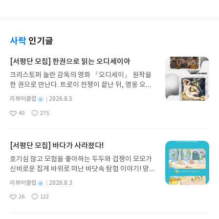
사락
인기글
[서평단 모집] 한권으로 읽는 오디세이아
크리스토퍼 놀란 감독의 영화 『오디세이』 원작을
한 권으로 만난다. 트로이 전쟁이 끝난 뒤, 영웅 오디
세우스는 고향 이타케로 돌아가기 위해 키클롭스, 마
별
리뷰어클럽
2026.8.5
녀 키르케, 세이렌의 노래, 포세이돈의 분노를 헤쳐
명
작
40
275
나간다. 그리스 철학 전공자인 옮긴이가 호메로스의
좋
댓
작
성
아
글
성
방대한 24권 서사를 현대적이고 자연스러운 한국어
일
요
일
로 풀어내, 고전이 낯선 독자도 이야기의 흐름을 놓치
지 않고 끝까지 읽을 수 있다. 3천 년을 이어 온 귀향
[서평단 모집] 바다가 사라졌다!
과 모험의 대서사시가 가장 읽기 편한 번역으로 새롭
호기심 많고 모험을 좋아하는 두두와 겁쟁이 모모가
게 펼쳐진다.한권으로 읽는 오디세이아글쓴이호메로
신비로운 집게 바위로 떠난 바닷속 탐험 이야기! 망둥
스 저/육혜원 역출판사이화북스 예스24 바로가기 닫
이, 소라게, 낙지 같은 바다 친구들과 신나게 놀던 중
기모집인원 : 5명신청기간 : 2026.08.05 ~ 2026.08.
별
리뷰어클럽
2026.8.3
갑자기 거대해진 집게 바위의 비밀을 마주하게 되는
명
작
09발표일자 : 2026.08.13리뷰 작성기한 : 도서/상품
26
122
데, 과연 바다에 무슨 일이 벌어진 걸까요? 상상력을
좋
댓
작
성
받고 2주 이내 ▶ 주소/연락처 업데이트 : 신청 전 상
아
글
성
자극하는 환상적인 해양 모험 동화 속으로 풍덩 빠져
일
품 받으실 주소/연락처를 업데이트 해주세요! (선정
요
일
보세요!바다가 사라졌다!글쓴이서휘 글출판사풀