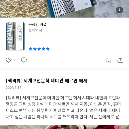
가 이뤄낼 것이다. 좋은 글이란 형식과 내용 면에서 균형감이 있고,
표현의 디테일이 살아 있는 글이다. 균형이란 글 전체 구조의 안정감
첨
1
부
이다. 흔히 기승전결이라 하는 구조를 갖추어야 하는 이유는 안정감
된
사
진
이다. 어떤 주제로 쓰는 글인지를 밝히고, 주제에 어울리는 글을 덧
문장의 비결
붙여 전개하고, 주제를 증명하는 일화나 근거를 대고, 여운 혹은 강
글
정희모 저
한 인상을 주는 깔끔한 마무리를 하는 것이 기승전결이다. 말로는 쉽
쓴
다. 실전이 어려울 뿐:)) 하지만 우린 글을 읽고 글로 정보를 전달하
이
는 사람들이니 도전해보지 않고 넘어갈 순 없겠당! 예컨대 정희모
저자가 좋은 글쓰기의 예로 든 '글쓰기와 화투'를 엮은 짧은 글을 보
자니, 정말 짧고 간결하고 명확하고 재밌다. 그럼 일단 나는 글쓴이
1
0
좋
댓
작
의 의도를 이해한 셈인가? 즉, 글이란 독자에게 의미를 전달하기 위
아
글
성
요
일
해 쓰는 것인 만큼 문장은 독자가 읽을 때 비로소 그 가치를 평가받
을 수 있으며, 좋은 문장이란 적가의 의미가 고스란히 독자에게 전
[책리뷰] 세계고전문학 데미안 헤르만 헤세
달된 문장이라 하겠다. 그럼 작가의 의도를 이해하지 못하거나 자기
작
2023.6.16
맘대로 해석한 독자는 책을 잘못 읽은 건가? 어쩌지? 아는 만큼 보
성
이는 것이라, 라고 위로해야 하나? 독자가 이해할 수 없는 글을 쓴
[책리뷰] 세계고전문학 데미안 헤르만 헤세 시대와 내면의 고민과
일
작가가 욕을 들어야 하는 건 아닌가? 글쓰기 이론을 연구하고 가르
열망을 그린 성장소설 데미안 헤르만 헤세 지음, 이노은 옮김, 휴머
쳐온 정희모 저자는 좋은 문장 단단한 글을 쓰는 열 가지 비법을 담
니스트 펴냄 새는 몸부림치며 알을 깨고 나온다. 알은 세계다. 태어
은 "문장의 비결"에서 우리말 한국어는 짧게 쓸 때 더 빛난다고 말
나고 싶은 사람은 하나의 세계를 깨뜨려야 한다. 새는 신에게로 날아
한다.이는 우리말이 영어와 달리 목적어의 위치나 어순이 바뀌어도
간다. 그 신의 이름은 아브락사스다. 어린 아이들이 치기, 영웅심리