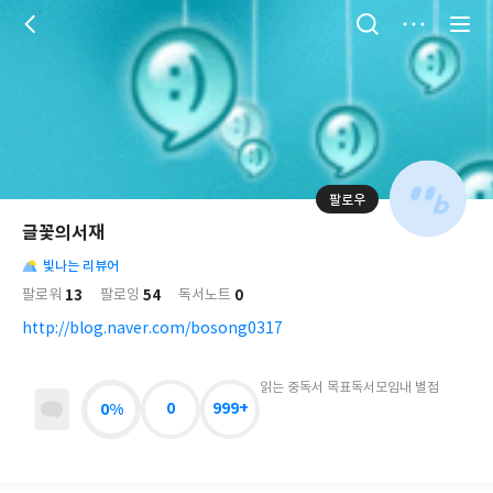
저
장
팔로우
나
의
글꽃의서재
님
대
사
의
빛나는 리뷰어
표
락
사
사
배
13
54
0
팔로워
팔로잉
독서노트
진
경
락
http://blog.naver.com/bosong0317
읽는 중
독서 목표
독서모임
내 별점
0%
0
999+