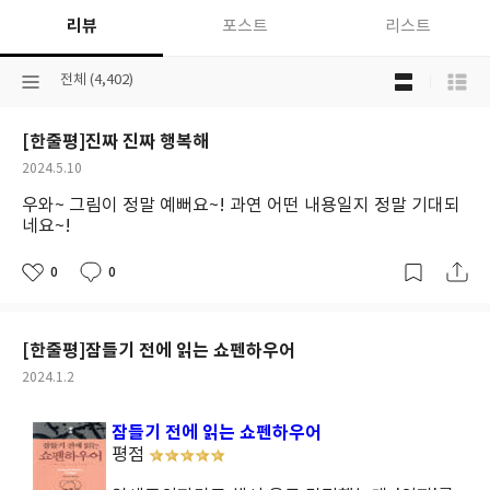
리뷰
포스트
리스트
목
선
전체 (4,402)
록
택
보
된
기
[한줄평]진짜 진짜 행복해
분
선
류
택
작
2024.5.10
성
우와~ 그림이 정말 예뻐요~! 과연 어떤 내용일지 정말 기대되
일
네요~!
0
0
좋
댓
작
아
글
성
요
일
[한줄평]잠들기 전에 읽는 쇼펜하우어
작
2024.1.2
성
일
잠들기 전에 읽는 쇼펜하우어
평점