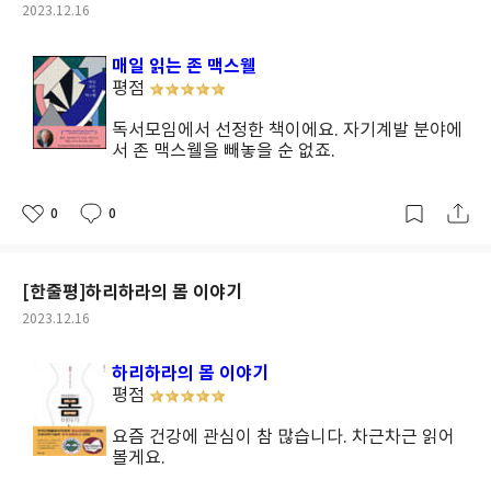
작
2023.12.16
성
일
매일 읽는 존 맥스웰
평점
독서모임에서 선정한 책이에요. 자기계발 분야에
서 존 맥스웰을 빼놓을 순 없죠.
0
0
좋
댓
작
아
글
성
요
일
[한줄평]하리하라의 몸 이야기
작
2023.12.16
성
일
하리하라의 몸 이야기
평점
요즘 건강에 관심이 참 많습니다. 차근차근 읽어
볼게요.