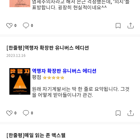
염세주의자라고 해서 은근 걱정했는데, '의지'를
표방합니다. 굉장히 현실적이네요^^
0
0
좋
댓
작
아
글
성
요
일
[한줄평]역행자 확장판 유니버스 에디션
작
2023.12.16
성
일
역행자 확장판 유니버스 에디션
평점
원래 자기계발서는 딱 한 줄로 요약됩니다. 그것
을 어떻게 받아들이냐가 관건.
0
0
좋
댓
작
아
글
성
요
일
[한줄평]매일 읽는 존 맥스웰