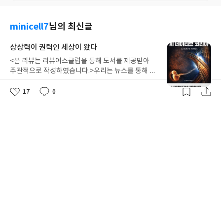
minicell7
님의 최신글
상상력이 권력인 세상이 왔다
<본 리뷰는 리뷰어스클럽을 통해 도서를 제공받아
주관적으로 작성하였습니다.>우리는 뉴스를 통해 아
주 미시적이고 파편적인 정보들을 매일 접한다. 이러
0
0
2026.4.16
좋
댓
작
한 정보는 '점'같은 존재다. 아주 명확하게 좌표로 딱
17
0
좋
댓
작
아
글
성
찍힌다. 하지만 우리에게 진짜 필요한건 선이다. 이
요
일
아
글
성
좌표들을 잘 이으면 지금까지 어떤 흐름으로 연결되
요
일
[한줄평]AI 네이티브 코리아
어 왔고, 어떤 흐름으로 이동할지를 가늠해볼 수 있
다. 『AI 네이티브 코리아』는 그런면에서 아주 유용
움직이자. 상상력이 권력인 세상이다. 장벽이 무너지면 가장 먼저 깃발을
한 책이다. 지금까지의 AI 변화와 흐름을 싹 정리해
꽂는자가 승리한다.
놓았다. 시기적으로 유용하다.책에서 그리는 미래는
0
0
2026.4.16
좋
댓
작
유토피아와 디스토피아가 모두 그려져있다. 하지만
아
글
성
여기서 생각해볼 지점이 있다. 이러한 상상들은 우리
요
일
가 상상해볼 수 있는 기술수준에 머물러 있다. 다시말
숫자보다 먼저 보아야 하는건 바로 핵심가치의 연
해 지금과 같은 속도로 기술 개발이 선형적으로 진행
됐을 때를 가정한 미래기술이 가져올 미래라는 것이
결이다.
다. 하지만 역사를 보면 기술은 절대 선형적으로 발전
<본 리뷰는 리뷰어스클럽을 통해 도서를 제공받아
하지 않았다. 오히려 비선형적이고 파괴적으로 발전