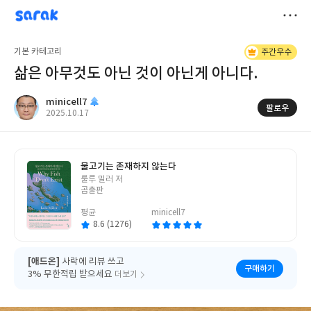
sarak
minicell7
저
기본 카테고리
주간우수
장
삶은 아무것도 아닌 것이 아닌게 아니다.
minicell7
팔로우
작
2025.10.17
성
일
물고기는 존재하지 않는다
글
룰루 밀러 저
쓴
곰출판
이
평균
minicell7
8.6 (1276)
[애드온]
사락에 리뷰 쓰고
구매하기
3% 무한적립 받으세요
더보기