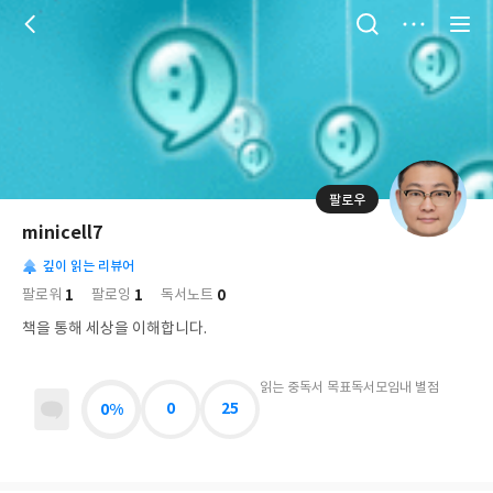
저
장
팔로우
나
의
minicell7
님
대
사
의
깊이 읽는 리뷰어
표
락
사
사
배
1
1
0
팔로워
팔로잉
독서노트
진
경
락
책을 통해 세상을 이해합니다.
읽는 중
독서 목표
독서모임
내 별점
0%
0
25