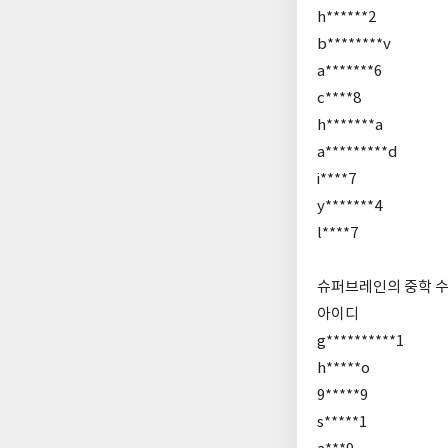
h******2
b********v
a*******6
c****8
h*******a
a*********d
i****7
y*******4
l****7
슈퍼브레인의 중학 
아이디
g**********1
h*****o
9*****9
s*****1