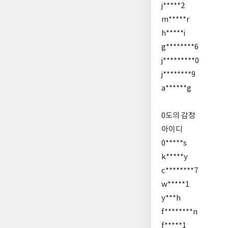
j*****2
m*****r
h*****i
g********6
j*********0
j********9
a******g
0도의 감정
아이디
0*****s
k*****y
c********7
w*****1
y***h
f********n
f*****1