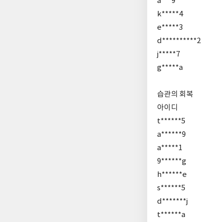
a***9
k*****4
e*****3
d**********2
j*****7
g*****a
습관의 회복
아이디
t******5
a******9
a*****1
9******g
h******e
s******5
d*******j
t******a