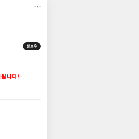
저
장
팔로우
지됩니다!