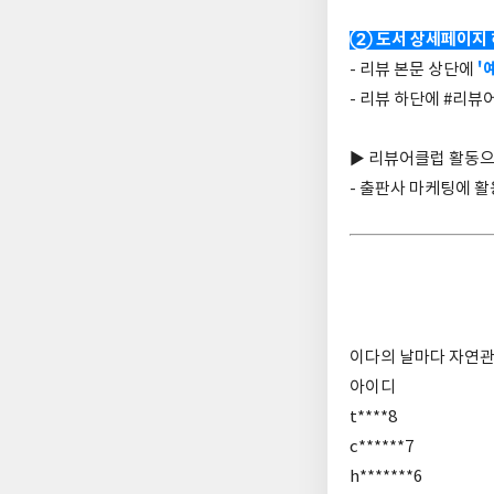
② 도서 상세페이지
'
- 리뷰 본문 상단에
- 리뷰 하단에 #리
▶ 리뷰어클럽 활동으
- 출판사 마케팅에 
이다의 날마다 자연
아이디
t****8
c******7
h*******6