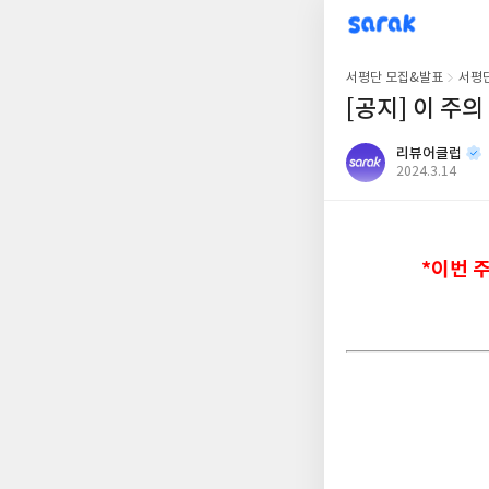
sarak
리뷰어클럽
서평단 모집&발표
서평
[공지] 이 주의
리뷰어클럽
공
2024.3.14
개
작
여
성
부
일
*이번 주