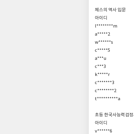
체스의 역사 입문
아이디
l********m
a*****2
w******s
c*****5
a***u
c***3
k*****r
c*******3
c********2
t**********a
초등 한국사능력검정시
아이디
v******6