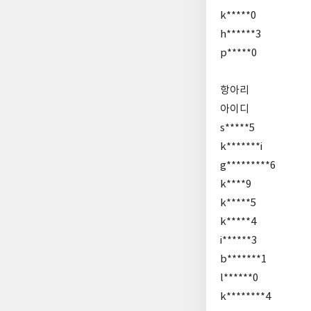
k*****0
h******3
p*****0
항아리
아이디
s*****5
k*******i
g*********6
k****9
k*****5
k*****4
i******3
b*******1
l******0
k********4