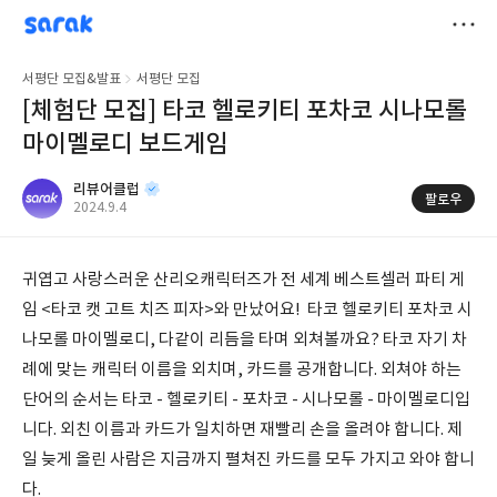
sarak
리뷰어클럽
저
서평단 모집&발표
서평단 모집
장
[체험단 모집] 타코 헬로키티 포차코 시나모롤
마이멜로디 보드게임
리뷰어클럽
팔로우
공
2024.9.4
개
작
여
성
부
일
귀엽고 사랑스러운 산리오캐릭터즈가 전 세계 베스트셀러 파티 게
임 <타코 캣 고트 치즈 피자>와 만났어요! 타코 헬로키티 포차코 시
나모롤 마이멜로디, 다같이 리듬을 타며 외쳐볼까요? 타코 자기 차
례에 맞는 캐릭터 이름을 외치며, 카드를 공개합니다. 외쳐야 하는
단어의 순서는 타코 - 헬로키티 - 포차코 - 시나모롤 - 마이멜로디입
니다. 외친 이름과 카드가 일치하면 재빨리 손을 올려야 합니다. 제
일 늦게 올린 사람은 지금까지 펼쳐진 카드를 모두 가지고 와야 합니
다.