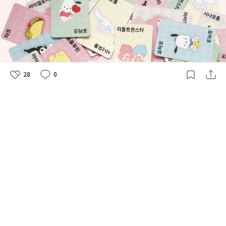
28
0
좋
댓
작
아
글
성
요
일