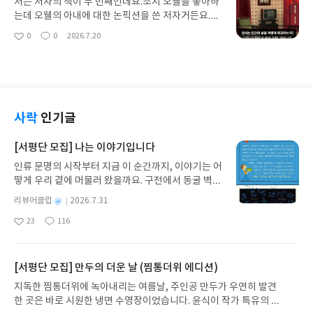
중하더라고요.비슷한 주인공을 내세우면 의미가 없
저는 저자의 책이 두 번째인데요. 조지 오웰을 좋아하
렇게 구구절절 배울 점 많았었는지 몰랐거든요.오디
어서겠죠.이 시리즈는 도파민 팡팡, 충격적인 반전은
는데 오웰의 아내에 대한 논픽션을 쓴 저자거든요.이
세이아가 600쪽이 넘어 부담스럽다면 이 책으로 맛
없어요.사건도 호텔로 한정하기 때문에 우리 주변에
책 읽으면서 조지 오웰 환상이 깨지긴 했지만여하튼
0
0
2026.7.20
보기 하고 시작하면 좋을 거예요. -내 안에 깊숙이 자
좋
댓
작
서 있을법한 사건을 다루고요.도파민보다는 감정, 드
글을 잘 쓰시더라고요.장강명 작가님이 매콤하게 뼈
아
글
성
리 잡고서 필요할 때마다 힘이 되어 주었다.이 책을
라마적으로 쓰인 시리즈던데요.물론 전 이 시리즈를
때린다면저자는 조근조근 할 말 다 하는 스타일에요.
요
일
읽어 내려가는 동안 당신도 등장인물들 가운데 누군
읽지 않아서 이 권 만으로 판단했지만요.이전 시리즈
MBTI로 비교하면 T와 F겠지요.이번 책도 기대하면
가에게서 자기 자신을 발견하게 될지도 모른다.그 가
안 읽고도 충분히 읽을 수 있게 캐릭터를 잘 설명해
서 읽었는데 역시나 잘 읽히고 생각할 거리도 많았습
능성을 열어 두고 찬찬히 읽어 보길 바란다.-이 이야
주는 것도 장점입니다.고자극에 지쳤다면 잔잔한 매
니다.동독이 40년간 독재를 펼치면서 어떤 일들이 있
기는 누구나 부러워할 법한 낙원의 삶에 지쳐 가는 오
스커레이드 시리즈 읽어 보세요.저는 재밌더라고요.
었는지 통일 후에 저자가 인터뷰해서 쓴 글이거든요.
사락
인기글
디세우스를 보여 주며 중요한 질문을 던진다.당신에
확실히 페이지터너라서 하루 만에 후딱입니다. -”신
단순히 피해자만 인터뷰한 게 아니라는 게 포인트예
게 진정으로 중요한 것은 무엇인가?-이 책을 읽는 당
인상 최종 후보에 오른 사람이 살인사건의 범인일지
요.가해자인 슈타지들도 인터뷰했거든요.그 내용 읽
[서평단 모집] 나는 이야기입니다
신 역시 성공으로 향하는 쉽고 곧은 길을 바랄 것이
도 모른다는 말씀이세요?”나오미의 질문에 총지배인
다 보면 100% 비난을 할 수 있을까? 하는 생각도 들
다.하지만 그런 길이 과연 존재하기나 할까?여정을
인류 문명의 시작부터 지금 이 순간까지, 이야기는 어
은 고개를 끄덕였다.-“미야하라 씨가 사내 연애를 했
고..우리 역시 분단국가다 보니 참.. 생각이 많아지더
의미 있게 만드는 것은 곧은 길이 아니라 돌아가는 길
떻게 우리 곁에 머물러 왔을까요. 구전에서 동굴 벽화
다더군요.”“그 연애 상대가 아오키 하루마였습니
라고요.<1984> <멋진 신세계> 등 재밌었다면 논픽
이다.
와 점토판을 거쳐 종이와 책으로, 그리고 오늘날 수천
까?”“맞습니다.그런데 아오키는 미야하라 씨가 휴직
션이 이 책도 읽어보세요.우리와 멀지 않은 이야기라
별
리뷰어클럽
2026.7.31
권의 인쇄본으로 이어지는 이야기의 여정을 따라가
하기 약 1달 전에 병원을 그만뒀습니다.”
유용합니다. -동독 국가보안부였던 방대한 기관의 일
명
작
23
116
는 그림책입니다. 때로는 즐거움을, 때로는 위로를,
부를 내 눈으로 직접 볼 필요가 있었다.슈타지는 정부
좋
댓
작
성
아
글
성
때로는 두려움의 대상이 되기도 했던 이야기가 우리
가 통제를 유지하기 위해 둔 내부 군대였다.-율리아
일
요
일
일상에 어떻게 녹아들어 있는지 되짚어보며 이야기
가 말한다.“물론 좋진 않았지만, 이렇게 생각했어요.
가 지닌 본질적 가치와 이야기를 누리는 기쁨을 다시
[서평단 모집] 만두의 더운 날 (찜통더위 에디션)
난 독재 국가에 사니까 이건 그냥 당연한 거라고요.제
발견하게 합니다.나는 이야기입니다글쓴이댄 야카리
게 그건 분명했어요.동독식 논리의 단순한 작동이었
지독한 찜통더위에 녹아내리는 여름날, 주인공 만두가 우연히 발견
노 글/유수현 역출판사소원나무 예스24 바로가기 닫
죠.서방에서 온 외국인이랑 같이 있으니 제가 감시 대
한 곳은 바로 시원한 냉면 수영장이었습니다. 윤식이 작가 특유의 유
기모집인원 : 10명신청기간 : 2026.07.31 ~ 2026.0
상이 되는 거였어요”-”사람들은 저한테 물어요.왜 거