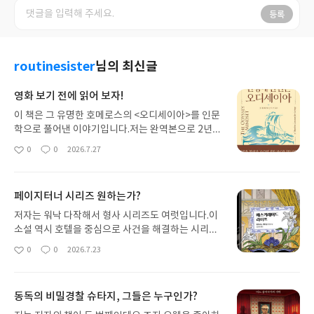
등록
routinesister
님의 최신글
영화 보기 전에 읽어 보자!
이 책은 그 유명한 호메로스의 <오디세이아>를 인문
학으로 풀어낸 이야기입니다.저는 완역본으로 2년
전에 읽었거든요.그 당시 읽고 별 다섯 개 줄 정도로
0
0
2026.7.27
좋
댓
작
좋았는데이 책을 읽다 보니 재독해야겠더라고요.너
아
글
성
무 오디세우스의 사건 위주로 장르 소설처럼 읽었거
요
일
든요.워낙 사건들이 많아가지고 흥미진진하거든요.
페이지터너 시리즈 원하는가?
이 책에서는 다양한 인물, 오디세우스의 역경에 대처
하는 자세로 우리 삶에 적용해서 풀어줍니다.그렇다
저자는 워낙 다작해서 형사 시리즈도 여럿입니다.이
면 원작을 읽지 않고 봐도 되냐?네 가능해요.오히려
소설 역시 호텔을 중심으로 사건을 해결하는 시리즈
인문학, 교양으로 읽고 싶은 사람은 이 책만 읽어 됩
인데요.벌써 5권이 출간됐어요.시리즈가 꾸준히 출
0
0
2026.7.23
좋
댓
작
니다.파트 시작 전에 줄거리를 알려주기도 하지만본
간된다는 건? 인기 있다는 이야기죠.저는 시리즈를
아
글
성
문에서도 그 사건에 대해 상세하게 설명해 줘요.저 역
워낙 사랑하기 때문에 다양한 작가의 책을 읽어 봤는
요
일
시 2년 전에 읽어서 세부적인 사건은 기억나지 않거
데요.이렇게 한 작가가 여러 시리즈를 출간하면 어떤
동독의 비밀경찰 슈타지, 그들은 누구인가?
든요.하지만 이 책 읽다 보니 '아! 그랬지! 맞아!' 하던
시리즈는 도파민 위주고, 다른 시리즈는 드라마에 집
생각이 나더라고요.조만간 다시 읽어 봐야겠어요.이