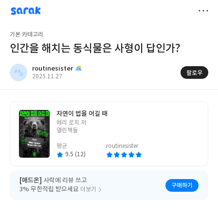
sarak
routinesister
저
기본 카테고리
장
인간을 해치는 동식물은 사형이 답인가?
routinesister
팔로우
작
2025.11.27
성
일
자연이 법을 어길 때
글
메리 로치 저
쓴
열린책들
이
평균
routinesister
9.5 (12)
[애드온]
사락에 리뷰 쓰고
구매하기
3% 무한적립 받으세요
더보기