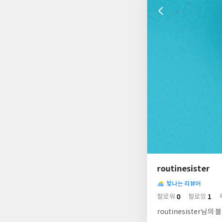
나
의
routinesister
님
사
의
빛나는 리뷰어
락
사
배
0
1
팔로워
팔로잉
경
락
routinesister님의