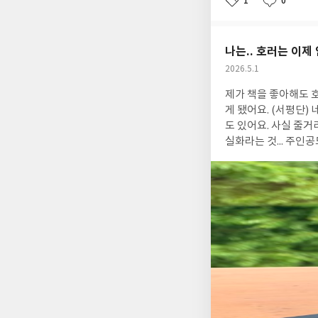
1
0
좋
댓
작
언어력, 소통력, 협
아
글
성
요
일
나는.. 호러는 이제 
작
2026.5.1
성
제가 책을 좋아해도 호불호는 명확한 사람입니다. 
일
게 됐어요. (서평단) 네 반강
도 있어요. 사실 줄거리를 보면 그렇게 무섭지 않아 보이는데요. 초반에는 무섭고 후반에는 또 적응되거든요. 반전은..
실화라는 것... 주인
짜야??? 와 소름... 하게 됩니다. 무서운 거 잘 보는 사람에게 추천하겠어요! 저는 
부터 내가 듣고 경험한