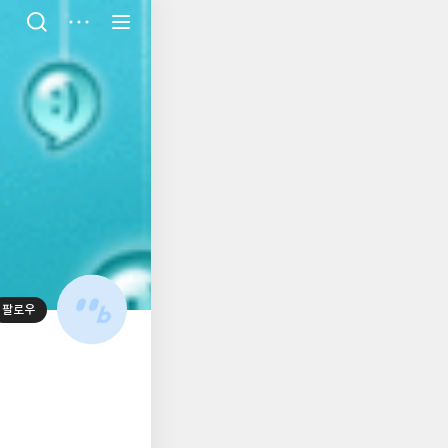
저
장
팔로우
대
표
사
진