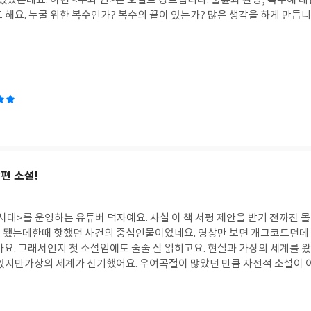
이번 <주와 연>은 오컬트 장르입니다. 불륜과 환생, 복수에 대한 이야기거든요. 끝장
요. 누굴 위한 복수인가? 복수의 끝이 있는가? 많은 생각을 하게 만듭니다. 오컬트 소재
 할게요” -1초. 쥐고 있으면 쥔 자와 쥐인 자의 인연이 닿는다.2초. 한번
떨어지지 않으며.3초. 천지를 개벽하는 존재가 당신과 나의 끈을 가호한다4
 살다 보니 초심에도 얼룩이 생겨 슬슬 의심이 들었다이 복수는
아니, 애초에 이게 복수가 맞긴 했는지.
편 소설!
시대>를 운영하는 유튜버 덕자예요. 사실 이 책 서평 제안을 받기 전까진 몰
 됐는데한때 핫했던 사건의 중심인물이었네요. 영상만 보면 개그코드던데 반
다 갔다 하기에 이해
기했어요. 우여곡절이 많았던 만큼 자전적 소설이 아닌가 싶기도 했고요.
 답답한데 가상의 세계에서는 또 달라지니깐 권선징악 같기도 하고 씁쓸하
스트레스를 받는 사람이 읽으면 위로가 될 것 같아요. -만약,내가 아니라 엄마가 남았더
가, 이윽고 다시 잠에 빠지는 상태. -”못 하면