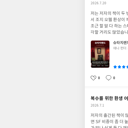
작
2026.7.20
성
저는 저자의 책이 두 
일
서 조지 오웰 환상이
조근 할 말 다 하는 
각할 거리도 많았습니다. 동독이 40년간 독재를 펼치면서 어떤 일들이 있었는지 통일 후에 저자가 인
거든요. 단순히 피해
슈타지랜
면 100% 비난을 할 
글
애나 펀더
멋진 신세계> 등 재밌었다면 논픽션이 이 
쓴
였던 방대한 기관의 
이
다. -율리아가 말한다.“물론 좋진 않았지만, 이렇게 생각했어요.난 독재 국가에 사니까 이건 그냥 당연한 거라고요.제
게 그건 분명했어요.
였어요” -”사람들은 저한테 물어요.왜 거리를 따라 선을 긋다가 선을 넘어가지 않았냐고 제게 물어요.왜 그냥 서쪽으로
0
0
좋
댓
작
넘어가서 그대로 걸어
아
글
성
요.그래서 당연히 젊은 아내한테 돌아갔죠.” -”우린 한 
요
일
될거라고는요.우리 나
복수를 위한 환생 
작
2026.7.1
성
저자의 출간된 책이 많
일
면 SF 비중이 좀 더