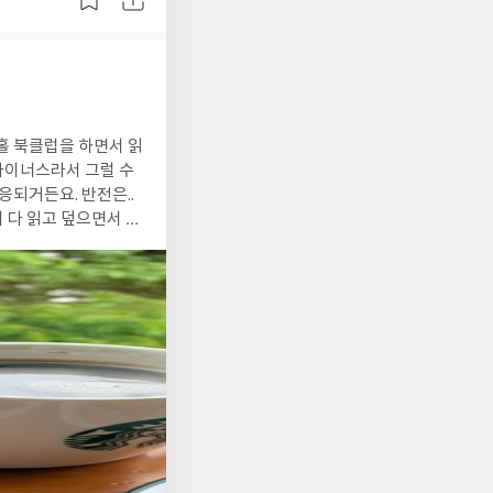
갖는다고 봅니다.
서 다 읽고 덮으면서 진
모를 이야기를. -“아
흉담을 들었다.