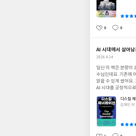
쓴
그만두면 되고.힘들면
이
0
0
좋
댓
작
아
글
성
요
일
AI 시대에서 살아남
작
2026.4.24
성
일단 이 책은 분량이
일
수님인데요. 기존에 여러 인공지능에 대한 책을 출간했어요. 이 책은 어려운 용어를 다 빼고 핵심만 담아 누구나 쉽게
읽을 수 있게 썼어요. 그래서? 술술 잘 읽히고, 초반에는 뼈 때립니다. 장강명 작가님의 <먼저 온 미래>가 생각나고요.
AI 시대를 긍정적으로 바라보지
능력은 무엇인지도 담겨 있고요. 챗 gpt, 제미나이 등 다양한 인공지능을 사
디스킬 
제를 담고 있어요. 늘 긍정적으로 설명하는 영상, 책들을 보다가 이런 책 읽으면 중립적으로 생각해 볼 수 있어 좋아요.
글
김재인 저
<먼저 온 미래> 유용했다면, 
쓴
라고요. -자신의 생각을 기계에게 의탁하면, 즉 인지 활동을 외주주면 잘할 수 있던 능력이 퇴화하는 디스킬링, 즉 ‘탈
이
숙련’현상이 벌어집니
탈숙련 세대가 등장하고 있는 건 아닐까 하는
하고도 한 척하게 해줍니다