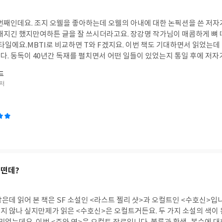
번째인데요. 조지 오웰을 좋아하는데 오웰의 아내에 대한 논픽션을 쓴 저자거
 깨지긴 했지만여하튼 글을 잘 쓰시더라고요. 장강명 작가님이 매콤하게 뼈
스타일에요.MBTI로 비교하면 T와 F겠지요. 이번 책도 기대하면서 읽었는데
터뷰해서 쓴 글이
자만 인터뷰한 게 아니라는 게 포인트예요.가해자인 슈타지들도 인터뷰했거든
드
수 있을까? 하는 생각도 들고.. 우리 역시 분단국가다 보니 참.. 생각이 많아지더
 저
책도 읽어보세요. 우리와 멀지 않은 이야기라 유용합니다. -동독 국가보안부
일부를 내 눈으로 직접 볼 필요가 있었다.슈타지는 정부가 통제를 유지하기 
동독식 논리의 단순한 작동이었죠.서방에서 온 외국인이랑 같이 있으니 제가
가버리지 않았냐고요.왜냐하면 저는 사랑에 빠져 있었거든요!그때가 결혼한
번도, 그누구도, 생각해본 적이 없었습니다.그 모든 게 끝나게
라가 어떤 이유로든 존재하지 않게 될 거라는 생각은 누구에게도 떠오르지
어떤데?
은데 읽어 본 책은 SF 소설인 <라스트 젤리 샷>과 오컬트인 <수호신>입
 높지 않나 싶지만제가 읽은 <수호신>은 오컬트거든요. 두 가지 소설의 색이