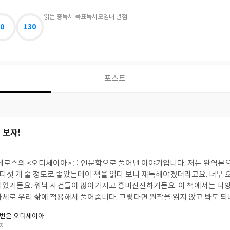
읽는 중
독서 목표
독서모임
내 별점
0
130
포스트
 보자!
호메로스의 <오디세이아>를 인문학으로 풀어낸 이야기입니다. 저는 완역본으
섯 개 줄 정도로 좋았는데이 책을 읽다 보니 재독해야겠더라고요. 너무 오디세우스의 사건 위
. 워낙 사건들이 많아가지고 흥미진진하거든요. 이 책에서는 다양한 인물, 오디세우스
해서 풀어줍니다. 그렇다면 원작을 읽지 않고 봐도 되냐? 네 가능해요. 오히
 읽고 싶은 사람은 이 책만 읽어 됩니다. 파트 시작 전에 줄거리를 알려주
한번은 오디세이아
게 설명해 줘요. 저 역시 2년 전에 읽어서 세부적인 사건은 기억나지 않거든
 저