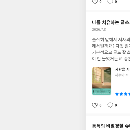
원을 그만뒀습니다.”
0
0
좋
댓
작
아
글
성
요
일
나를 치유하는 글쓰
작
2026.7.8
성
솔직히 말해서 저자의 이름을 보고 젊은 
일
래서일까요? 자칫 일기처럼 
기본적으로 글도 잘 쓰시는데요. 읽다 보면 시집살이, 시어머니 얘기가 50%
이 안 들었거든요. 중간중간 공감 가는 상황, 마음들도 있고요. 다 읽고 보니 혹독한 시집살이에 대한 치유의 글쓰기인
데요. 꼭 시집살이가 아니더라도 가슴에 맺힌 게 있는 사람은 읽고 이렇게 글로 치유해 보는 것도 좋겠다 생각 들었어
사람을 사
요. 글쓰기로 치유할 수 있다 말하잖아요. 그 표본이 이 책이 아닐까 합니다. -왜 그리 힘든 시집살이를 견디고 살았냐는
글
채수아 저
질문을 가끔 받을 때가 있다
쓴
내 마음에 자리하는 걸
이
이 더욱 행복할 수 있
0
0
좋
댓
작
아
글
성
요
일
동독의 비밀경찰 슈