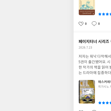
다 보니 '아! 그랬지! 맞아!' 하던 생각이 나더
쓴
지 몰랐거든요. 오디세이아가 600쪽이 넘어 부담스럽다면 이 책으로 맛보기 하고 시작하면 좋을 거예요. -내 안에 깊
이
숙이 자리 잡고서 필
서 자기 자신을 발견하게 될
할 법한 낙원의 삶에
0
0
좋
댓
작
가? -이 책을 읽는 당신 역시 성공으로 향하는 쉽고 곧은 길을 바랄 것이다.하지만 그런 길이 과연 존재하기나 할까?여
아
글
성
정을 의미 있게 만드는
요
일
페이지터너 시리즈 
작
2026.7.23
성
저자는 워낙 다작해서
일
5권이 출간됐어요. 시리즈가 꾸준
한 작가의 책을 읽어
는 드라마에 집중하더라고요. 비
은 없어요. 사건도 
매스커레
로 쓰인 시리즈던데요. 물론 전 이 시리즈를 읽지 않아서 이 권 만으로 판단했지만요. 이전 시리즈 안 읽고도 충
글
히가시노 
을 수 있게 캐릭터를
쓴
저는 재밌더라고요. 확실히 페이지터너
이
인일지도 모른다는 말씀이세요?
군요.”“그 연애 상대