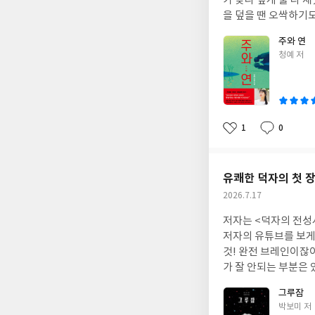
가 맞나 싶게 둘 다 재밌었는데요. 
을 덮을 땐 오싹하기도 해
하면 읽어 보세요. -지금의 내가 당신을 아버지에게서 떼어내지 못한다는 건 알고 있다.하지만 괜찮다.“마지막 부탁이
주와 연
니까 딱 5초만 쥐고 있어주세요.앞으로 연락 안
글
청예 저
닿으면 손을 놓아도 
쓴
영원히 내 곁에 살게 되고5초. 업보를 받으리. -하지만
이
누구를 위한 복수였나.
1
0
좋
댓
작
아
글
성
요
일
유쾌한 덕자의 첫 장
작
2026.7.17
성
저자는 <덕자의 전성
일
저자의 유튜브를 보게
것! 완전 브레인이잖아요. 그래서인지 첫 소설임에도 술술 잘 읽히고요. 현실과 가상의 세계를 왔
가 잘 안되는 부분은 있지만가상의 세계가 신
참기만 하는 주인공이
그루잠
관계가 힘들거나 직장 생활에 
글
박보미 저
라면 그날마다 아빠는 덜 슬펐을까.. -그루잠이라는 단어가 있다.잠시 깼다