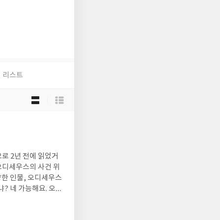
리스트
목
록
보
기
선
택
로 2년 전에 읽었거
기도 하지만본문에서도
요. 하지만 이 책 읽