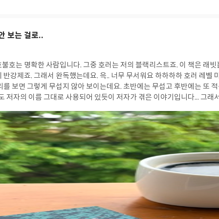
업력이 가장 바탕이 되는 역량이며 다른 능력들은 그 이후에 비로소 의미를 
안 보는 걸로..
그중 호러는 저의 블랙리스트죠. 이 책은 래빗홀 북클럽을 하면서 읽
제죠. 그래서 완독했는데요. 윽.. 너무 무서워요 하하하하 호러 레벨 마이너스라서 그럴 수
공도 저자의 이름 그대로 사용되어 있듯이 저자가 겪은 이야기입니다... 그래
당분간 호러는 멀리하는 걸로.... -지금
 것들 중 가장 섬뜩한 이야기를 하려 한다.그리고..어쩌면 가장 위험할지도 
직 장례식을 못 했습니다. 부검이 끝나지 않아서. 시신 상태가..워낙에 참혹해서요” -