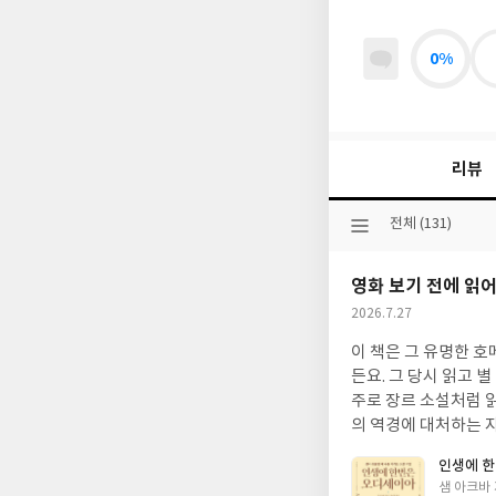
0%
리뷰
선
전체 (131)
택
된
영화 보기 전에 읽어
분
류
작
2026.7.27
성
이 책은 그 유명한 
일
든요. 그 당시 읽고 별 다
주로 장르 소설처럼 읽었거든요
의 역경에 대처하는 자세로 우리 삶에 적용
려 인문학, 교양으로
인생에 
그 사건에 대해 상세하
글
샘 아크바