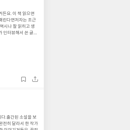
든요. 이 책 읽으면
 때린다면저자는 조근
 역시나 잘 읽히고 생
요. 그 내용 읽다 보
라고요. <1984> <
위해 둔 내부 군대였
 감시 대상이 되는 거
 지 3주 되던 때였어
 않았던 거예요”
니다.출간된 소설을 보
 완전히 달라서 한 작가