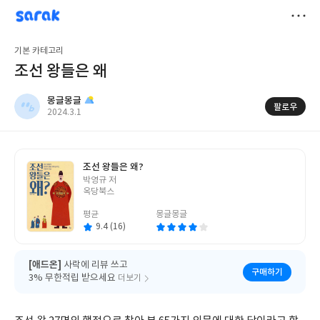
sarak
몽글몽글
저
기본 카테고리
장
조선 왕들은 왜
몽글몽글
팔로우
작
2024.3.1
성
일
조선 왕들은 왜?
글
박영규 저
쓴
옥당북스
이
평균
몽글몽글
9.4 (16)
[애드온]
사락에 리뷰 쓰고
구매하기
3% 무한적립 받으세요
더보기