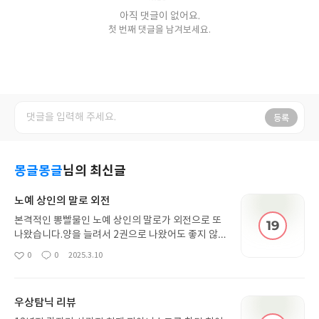
아직 댓글이 없어요.
첫 번째 댓글을 남겨보세요.
등록
몽글몽글
님의 최신글
노예 상인의 말로 외전
본격적인 뽕빨물인 노예 상인의 말로가 외전으로 또
나왔습니다.양을 늘려서 2권으로 나왔어도 좋지 않
았을까? 생각이 들었어요. 인외공 좋아하는 분들에
0
0
2025.3.10
좋
댓
작
게 추천드리고 싶습니다. 1권보다는 난폭한 느낌이
아
글
성
가라앉아서 긴장없이 봤습니다.
요
일
우상탐닉 리뷰