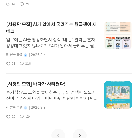
명
작
42
291
나간다. 그리스 철학 전공자인 옮긴이가 호메로스의
좋
댓
작
성
아
글
성
방대한 24권 서사를 현대적이고 자연스러운 한국어
일
요
일
로 풀어내, 고전이 낯선 독자도 이야기의 흐름을 놓치
지 않고 끝까지 읽을 수 있다. 3천 년을 이어 온 귀향
[서평단 모집] AI가 알아서 굴려주는 월급쟁이 재
과 모험의 대서사시가 가장 읽기 편한 번역으로 새롭
테크
게 펼쳐진다.한권으로 읽는 오디세이아글쓴이호메로
업무에는 AI를 활용하면서 정작 '내 돈' 관리는 혼자
스 저/육혜원 역출판사이화북스 예스24 바로가기 닫
끙끙대고 있지 않나요? 『AI가 알아서 굴려주는 월급
기모집인원 : 5명신청기간 : 2026.08.05 ~ 2026.08.
쟁이 재테크』는 챗GPT·클로드·제미나이·퍼플렉시
09발표일자 : 2026.08.13리뷰 작성기한 : 도서/상품
별
리뷰어클럽
2026.8.4
티를 나만의 재테크 팀으로 만드는 실전 가이드입니
받고 2주 이내 ▶ 주소/연락처 업데이트 : 신청 전 상
명
작
31
218
다. 재무 진단부터 주식 투자, 부동산, 절세, 자산 관
좋
댓
작
성
품 받으실 주소/연락처를 업데이트 해주세요! (선정
아
글
성
리 자동화 루틴까지, 코딩 없이도 프롬프트 하나로 2
일
후 수정 불가)▶ 서평단 신청 방법 : 기대평 댓글을 작
요
일
0년 차 재무 전문가의 맞춤 조언을 받을 수 있습니다.
성해주세요! 먼저 작성한 리뷰를 올려주시면 당첨확
좋은 정보를 찾는 시대는 끝났습니다. 이제는 좋은 질
[서평단 모집] 바다가 사라졌다!
률이 올라갑니다!! ※ 신청 전, 꼭 확인해주세요!- '사
문을 던지는 사람이 돈을 법니다. 경제적 자유를 앞당
락' 개설 후, 이 글의 댓글로 신청해주세요.- 기존 YE
호기심 많고 모험을 좋아하는 두두와 겁쟁이 모모가
기고 싶은 월급쟁이라면, 이 책이 바로 그 시작입니
S블로그는 '사락'으로 개편되어 별도로 개설하지 않
신비로운 집게 바위로 떠난 바닷속 탐험 이야기! 망둥
다.AI가 알아서 굴려주는 월급쟁이 재테크글쓴이김
으셔도 됩니다. ▶ 도서/상품 발송- 도서/상품은 최근
이, 소라게, 낙지 같은 바다 친구들과 신나게 놀던 중
태형 저출판사한빛미디어 예스24 바로가기 닫기모
별
리뷰어클럽
2026.8.3
배송지가 아닌 회원정보상의 주소/연락처 (클릭 시
갑자기 거대해진 집게 바위의 비밀을 마주하게 되는
명
작
집인원 : 5명신청기간 : 2026.08.04 ~ 2026.08.08발
수정 가능)로 발송됩니다.- 주소/연락처에 문제가 있
26
124
데, 과연 바다에 무슨 일이 벌어진 걸까요? 상상력을
좋
댓
작
성
표일자 : 2026.08.13리뷰 작성기한 : 도서/상품 받고
을 시 선정에서 제외되거나 배송에서 누락될 수 있습
아
글
성
자극하는 환상적인 해양 모험 동화 속으로 풍덩 빠져
일
2주 이내 ▶ 주소/연락처 업데이트 : 신청 전 상품 받
요
일
니다(재발송 불가). ▶ 리뷰 작성- 도서/상품을 받고
보세요!바다가 사라졌다!글쓴이서휘 글출판사풀
으실 주소/연락처를 업데이트 해주세요! (선정 후 수
2주 이내 리뷰를 작성해주셔야 합니다. (포스트가 아
빛 예스24 바로가기 닫기모집인원 : 20명신청기간 :