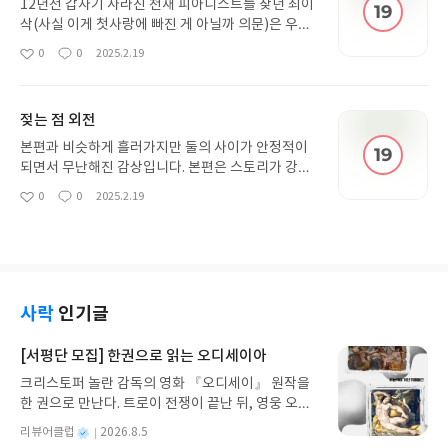
12년전 갑자기 사라진 천재 피아니스트를 찾던 최이
삭(사실 이게 첫사랑에 빠진 게 아닐까 의문)은 우연
히 그와 만나게 되고 엄청난 팬이었던 이삭은 자신이
0
0
2025.2.19
좋
댓
작
후원까지 맡아가며 그를 팬으로서 음악계에 복귀시
아
글
성
키려 합니다. 그런데 가까워질수록 자신의 최애 음악
요
일
가가 뭔가 이상한 놈이라는 걸 깨닫게 됩니다 ㅋㅋ
젖는 점 외전
본편과 비슷하게 흘러가지만 둘의 사이가 안정적이
되면서 무난해진 감상입니다. 본편은 스토리가 강하
고 외;전에서 그 한을 풀듯이 두 주인공이 꽁냥대는
0
0
2025.2.19
좋
댓
작
걸 좋아하시는 분들께는 좋지 않을까 생각이 들어요.
아
글
성
전 그런 부분이 짧은 게 좋습니다...
요
일
사락
인기글
[서평단 모집] 한권으로 읽는 오디세이아
크리스토퍼 놀란 감독의 영화 『오디세이』 원작을
한 권으로 만난다. 트로이 전쟁이 끝난 뒤, 영웅 오디
세우스는 고향 이타케로 돌아가기 위해 키클롭스, 마
별
리뷰어클럽
2026.8.5
녀 키르케, 세이렌의 노래, 포세이돈의 분노를 헤쳐