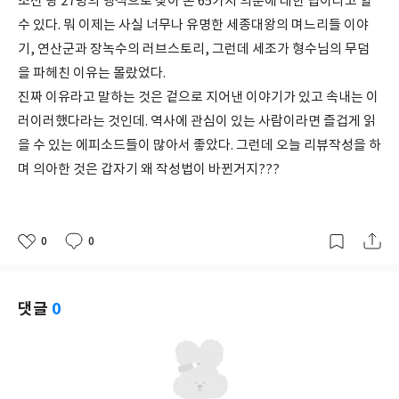
조선 왕 27명의 행적으로 찾아 본 65가지 의문에 대한 답이라고 할
수 있다. 뭐 이제는 사실 너무나 유명한 세종대왕의 며느리들 이야
기, 연산군과 장녹수의 러브스토리, 그런데 세조가 형수님의 무덤
을 파헤친 이유는 몰랐었다.
진짜 이유라고 말하는 것은 겉으로 지어낸 이야기가 있고 속내는 이
러이러했다라는 것인데. 역사에 관심이 있는 사람이라면 즐겁게 읽
을 수 있는 에피소드들이 많아서 좋았다. 그런데 오늘 리뷰작성을 하
며 의아한 것은 갑자기 왜 작성법이 바뀐거지???
0
0
좋
댓
작
아
글
성
요
일
댓글
0