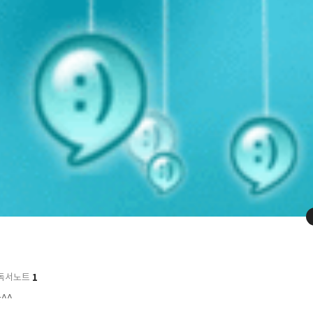
1
독서노트
굴^^