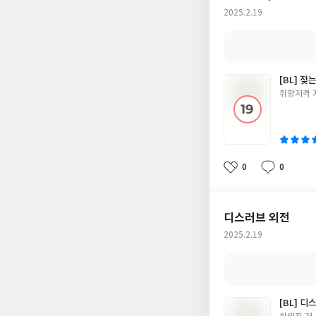
작
2025.2.19
성
일
[BL] 젖
글
취향저격 
쓴
이
0
0
좋
댓
작
아
글
성
요
일
디스러브 외전
작
2025.2.19
성
일
[BL] 디