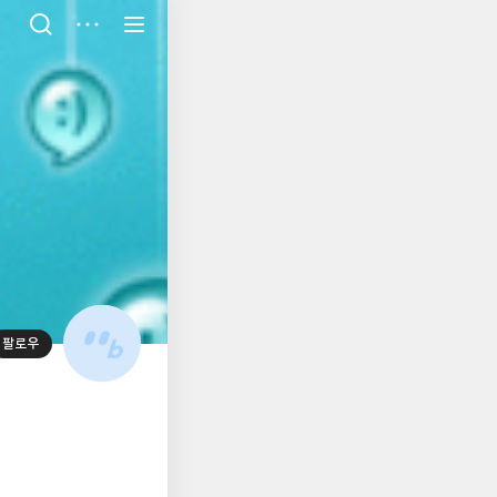
저
장
팔로우
대
표
사
진