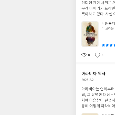
인디언 관련 서적은 
일
무려 아메리카 토착민
책이라고 했다. 사실 
나를 운
글
디 브라운
쓴
이
0
0
좋
댓
작
아
글
성
요
일
아라비아 역사
작
2025.2.2
성
아라비아는 언제부터 
일
립, 그 유명한 대상
치며 이슬람이 탄생하
등에 어떻게 아라비아