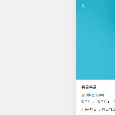
나
의
몽글몽글
님
사
의
빛나는 리뷰어
락
사
배
0
1
팔로워
팔로잉
경
락
빈둥~데굴...... 데굴데