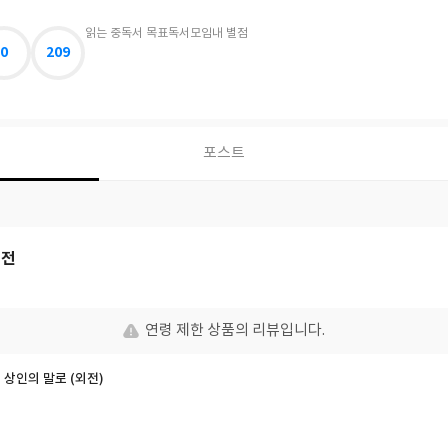
읽는 중
독서 목표
독서모임
내 별점
0
209
포스트
외전
연령 제한 상품의 리뷰입니다.
예 상인의 말로 (외전)