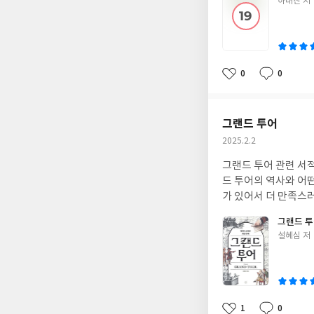
글
하태진 저
쓴
이
0
0
좋
댓
작
아
글
성
요
일
그랜드 투어
작
2025.2.2
성
그랜드 투어 관련 서
일
드 투어의 역사와 어
가 있어서 더 만족스
그랜드 
글
설혜심 저
쓴
이
1
0
좋
댓
작