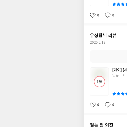
0
0
좋
댓
작
아
글
성
요
일
우상탐닉 리뷰
작
2025.2.19
성
일
[대여] [
글
임유니 저
쓴
이
0
0
좋
댓
작
아
글
성
요
일
젖는 점 외전