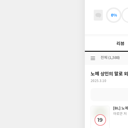
0%
리뷰
선
전체 (1,588)
택
된
노예 상인의 말로 
분
류
작
2025.3.10
성
일
[BL] 노
글
야로안 저
쓴
이