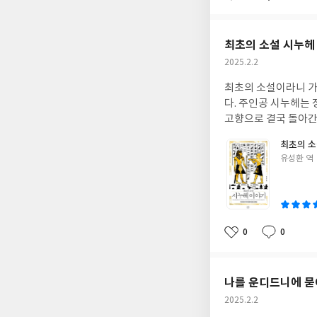
아
글
성
요
일
최초의 소설 시누헤
작
2025.2.2
성
최초의 소설이라니 가
일
다. 주인공 시누헤는
고향으로 결국 돌아간
최초의 소
글
유성환 역
쓴
이
0
0
좋
댓
작
아
글
성
요
일
나를 운디드니에 
작
2025.2.2
성