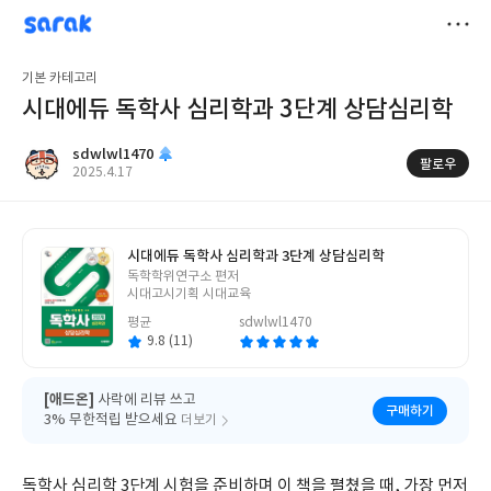
sarak
sdwlwl1470
저
기본 카테고리
장
시대에듀 독학사 심리학과 3단계 상담심리학
sdwlwl1470
팔로우
작
2025.4.17
성
일
시대에듀 독학사 심리학과 3단계 상담심리학
글
독학학위연구소 편저
쓴
시대고시기획 시대교육
이
평균
sdwlwl1470
9.8 (11)
[애드온]
사락에 리뷰 쓰고
구매하기
3% 무한적립 받으세요
더보기
독학사 심리학 3단계 시험을 준비하며 이 책을 펼쳤을 때, 가장 먼저