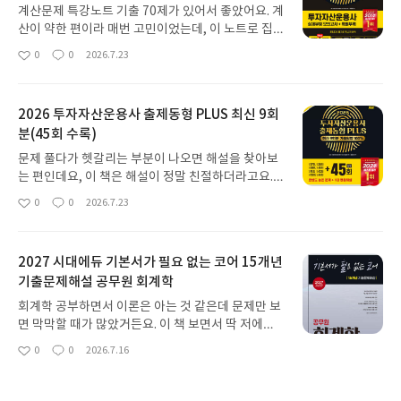
r 3.0
계산문제 특강노트 기출 70제가 있어서 좋았어요. 계
산이 약한 편이라 매번 고민이었는데, 이 노트로 집중
해서 연습하니까 훨씬 자신감이 생기더라고요. 풀이
0
0
2026.7.23
좋
댓
작
과정을 여러 번 반복하면서 자연스럽게 익힐 수 있었
아
글
성
어요.그리고 문제마다 난이도가 별표로 표시되어 있
요
일
어서 좋더라고요. 어떤 문제가 중요한지, 어떤 문제에
2026 투자자산운용사 출제동형 PLUS 최신 9회
시간을 더 투자해야 할지 가늠하기 쉬웠어요. 덕분에
분(45회 수록)
효율적으로 공부 계획을 세울 수 있었고, 약한 부분은
더 집중해서 보완할 수 있었답니다.모의고사가 실제
문제 풀다가 헷갈리는 부분이 나오면 해설을 찾아보
시험이랑 유형이나 난이도가 비슷해서 실전 감각을
는 편인데요, 이 책은 해설이 정말 친절하더라고요.
키우는 데 큰 도움이 됐어요. OMR 카드까지 제공해
단순하게 답만 알려주는 게 아니라 왜 그 답이 맞는
0
0
2026.7.23
주니까 실제 시험처럼 연습할 수 있어서 긴장감도 덜
좋
댓
작
지, 다른 보기는 왜 틀렸는지까지 자세하게 설명해줘
아
글
성
하고 좋더라고요.
서 이해가 빨랐어요. 오답노트 만들 때 따로 자료를
요
일
찾아볼 필요 없이 해설만으로 충분했던 점이 특히 좋
2027 시대에듀 기본서가 필요 없는 코어 15개년
았습니다.계산 문제 특강 노트가 따로 있는 것도 정말
기출문제해설 공무원 회계학
큰 도움이 됐어요. 계산 문제만 모아서 집중적으로 연
습할 수 있어서 약점 보완에 효과적이었거든요. 풀이
회계학 공부하면서 이론은 아는 것 같은데 문제만 보
과정이 단계별로 잘 나와 있어서 저처럼 계산에 약한
면 막막할 때가 많았거든요. 이 책 보면서 딱 저에게
사람도 쉽게 따라 할 수 있게 구성된 점이 마음에 들
필요한 부분만 효율적으로 볼 수 있어서 좋았어요.특
0
0
2026.7.16
었습니다. 실제 시험에서도 계산 문제에서 당황하지
좋
댓
작
히 오답 지문 해설이 정말 좋았어요. 단순히 정답만
아
글
성
않고 풀 수 있었어요.시험 직전에 기출문제를 많이 풀
알려주는 게 아니라, 제가 왜 그 지문을 오답으로 생
요
일
어보는 게 중요하다고 생각하는데, 이 책 한 권으로
각했는지, 어떤 개념을 놓치고 있었는지 정확히 짚어