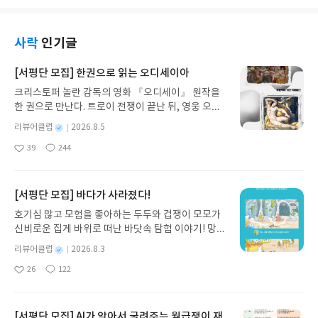
최신 기출부터 모의고사까지 충분히 연습할 수 있어
줘서 실수를 줄이는 데 도움이 많이 됐습니다. 헷갈리
서 든든했어요. 실전 감각을 익히고 시간 배분 연습하
는 개념들을 따로 정리해둔 부분도 문제 풀 때 함정에
는 데도 효과적이었습니다.
빠지지 않도록 잡아주더라고요.이론이랑 기출을 한
사락
인기글
번에 정리하고 싶을 때 보면 확실히 효과가 있을 거예
요. 저는 이 책 덕분에 실전에서 문제 해결 능력을 많
[서평단 모집] 한권으로 읽는 오디세이아
이 키울 수 있었던 것 같아요.
크리스토퍼 놀란 감독의 영화 『오디세이』 원작을
한 권으로 만난다. 트로이 전쟁이 끝난 뒤, 영웅 오디
세우스는 고향 이타케로 돌아가기 위해 키클롭스, 마
별
리뷰어클럽
2026.8.5
녀 키르케, 세이렌의 노래, 포세이돈의 분노를 헤쳐
명
작
39
244
나간다. 그리스 철학 전공자인 옮긴이가 호메로스의
좋
댓
작
성
아
글
성
방대한 24권 서사를 현대적이고 자연스러운 한국어
일
요
일
로 풀어내, 고전이 낯선 독자도 이야기의 흐름을 놓치
지 않고 끝까지 읽을 수 있다. 3천 년을 이어 온 귀향
[서평단 모집] 바다가 사라졌다!
과 모험의 대서사시가 가장 읽기 편한 번역으로 새롭
호기심 많고 모험을 좋아하는 두두와 겁쟁이 모모가
게 펼쳐진다.한권으로 읽는 오디세이아글쓴이호메로
신비로운 집게 바위로 떠난 바닷속 탐험 이야기! 망둥
스 저/육혜원 역출판사이화북스 예스24 바로가기 닫
이, 소라게, 낙지 같은 바다 친구들과 신나게 놀던 중
기모집인원 : 5명신청기간 : 2026.08.05 ~ 2026.08.
별
리뷰어클럽
2026.8.3
갑자기 거대해진 집게 바위의 비밀을 마주하게 되는
명
작
09발표일자 : 2026.08.13리뷰 작성기한 : 도서/상품
26
122
데, 과연 바다에 무슨 일이 벌어진 걸까요? 상상력을
좋
댓
작
성
받고 2주 이내 ▶ 주소/연락처 업데이트 : 신청 전 상
아
글
성
자극하는 환상적인 해양 모험 동화 속으로 풍덩 빠져
일
품 받으실 주소/연락처를 업데이트 해주세요! (선정
요
일
보세요!바다가 사라졌다!글쓴이서휘 글출판사풀
후 수정 불가)▶ 서평단 신청 방법 : 기대평 댓글을 작
빛 예스24 바로가기 닫기모집인원 : 20명신청기간 :
[서평단 모집] AI가 알아서 굴려주는 월급쟁이 재