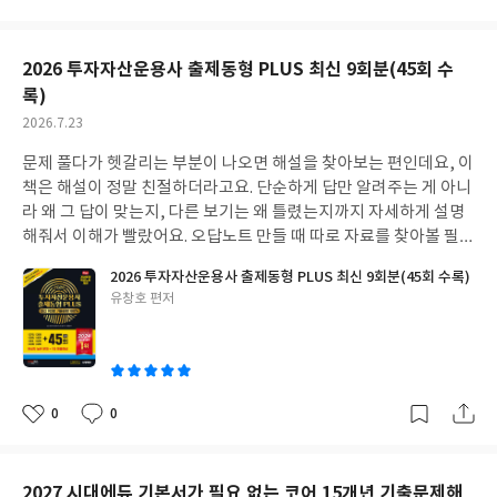
아
글
성
요
일
2026 투자자산운용사 출제동형 PLUS 최신 9회분(45회 수
록)
작
2026.7.23
성
문제 풀다가 헷갈리는 부분이 나오면 해설을 찾아보는 편인데요, 이
일
책은 해설이 정말 친절하더라고요. 단순하게 답만 알려주는 게 아니
라 왜 그 답이 맞는지, 다른 보기는 왜 틀렸는지까지 자세하게 설명
해줘서 이해가 빨랐어요. 오답노트 만들 때 따로 자료를 찾아볼 필요
없이 해설만으로 충분했던 점이 특히 좋았습니다. 계산 문제 특강 노
2026 투자자산운용사 출제동형 PLUS 최신 9회분(45회 수록)
트가 따로 있는 것도 정말 큰 도움이 됐어요. 계산 문제만 모아서 집
글
유창호 편저
중적으로 연습할 수 있어서 약점 보완에 효과적이었거든요. 풀이 과
쓴
정이 단계별로 잘 나와 있어서 저처럼 계산에 약한 사람도 쉽게 따라
이
할 수 있게 구성된 점이 마음에 들었습니다. 실제 시험에서도 계산
문제에서 당황하지 않고 풀 수 있었어요. 시험 직전에 기출문제를 많
이 풀어보는 게 중요하다고 생각하는데, 이 책 한 권으로 최신 기출
0
0
좋
댓
작
부터 모의고사까지 충분히 연습할 수 있어서 든든했어요. 실전 감각
아
글
성
을 익히고 시간 배분 연습하는 데도 효과적이었습니다.
요
일
2027 시대에듀 기본서가 필요 없는 코어 15개년 기출문제해