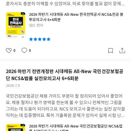
혼자서도 충분히 이해할 수 있었어요. 따로 찾아볼 필요 없이 문제
풀고 바로바로 궁금증을 해결할 수 있었던 점이 시간을 많이 아껴줬
2026 하반기 시대에듀 All-New 한국전력공사 NCS&전공 봉
어요. 반복해서 풀수록 유형이 눈에 익고 속도도 붙더라고요. 시험
투모의고사 6+6회분
직전에 감 잡는 용도로도 쓸 수 있어서 활용도가 높았습니다.
글
SDC 편저
쓴
이
0
0
좋
댓
작
아
글
성
요
일
2026 하반기 전면개정판 시대에듀 All-New 국민건강보험공
단 NCS&법률 실전모의고사 6+6회분
작
2026.7.9
성
국민건강보험공단 채용 가이드 부분이 잘 정리되어 있어서 좋았어
일
요. 채용 절차나 평가 영역을 한눈에 볼 수 있으니 전체적인 그림을
그리는 데 도움이 되더라고요. NCS 모의고사 풀면서는 실전 감각을
익히는 데 집중했어요. 특히 기출복원 문제가 있어서 실제 시험 난이
도를 가늠해볼 수 있었고요. 오답 해설이 자세해서 왜 틀렸는지 정확
2026 하반기 시대에듀 All-New 국민건강보험공단 NCS&법
히 파악하고 넘어갈 수 있었던 점도 좋았습니다. 법률 모의고사도 충