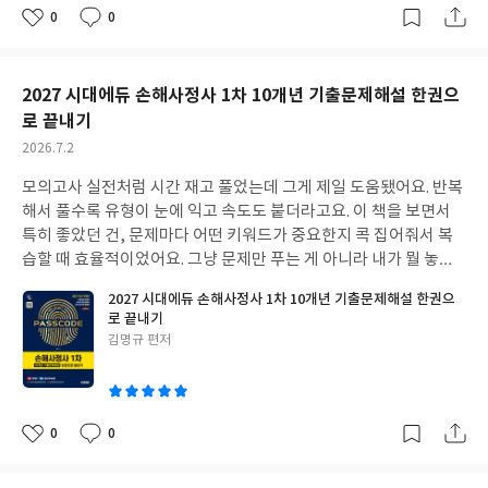
하는 분들에게는 꽤 유용할 거예요.
0
0
좋
댓
작
아
글
성
요
일
2027 시대에듀 손해사정사 1차 10개년 기출문제해설 한권으
로 끝내기
작
2026.7.2
성
모의고사 실전처럼 시간 재고 풀었는데 그게 제일 도움됐어요. 반복
일
해서 풀수록 유형이 눈에 익고 속도도 붙더라고요. 이 책을 보면서
특히 좋았던 건, 문제마다 어떤 키워드가 중요한지 콕 집어줘서 복
습할 때 효율적이었어요. 그냥 문제만 푸는 게 아니라 내가 뭘 놓치
고 있는지 바로바로 알 수 있었거든요. 시험 직전에 감 잡는 용도로
2027 시대에듀 손해사정사 1차 10개년 기출문제해설 한권으
도 쓸 수 있어서 활용도가 높았습니다. 최신 법령 반영된 수정 문제
로 끝내기
들이 있어서 헷갈릴 부분 없이 공부할 수 있었어요.
글
김명규 편저
쓴
이
0
0
좋
댓
작
아
글
성
요
일