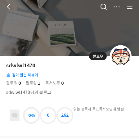
저
장
팔로우
나
의
sdwlwl1470
님
대
사
의
깊이 읽는 리뷰어
표
락
사
사
배
0
1
0
팔로워
팔로잉
독서노트
진
경
락
sdwlwl1470님의 블로그
읽는 중
독서 목표
독서모임
내 별점
0%
0
262