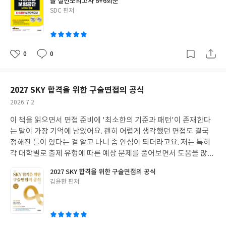
률 실전모의고사 6+6회분
분히 있어서 여러 유형에 대비할 수 있었어요. 직무시험 준비할 때
글
SDC 편저
부족한 부분을 채워주더라고요. 혼자 공부하면서 방향 잡기 어려울
쓴
때 활용하면 좋을 것 같아요.
이
0
0
좋
댓
작
아
글
성
요
일
2027 SKY 합격을 위한 구술면접의 공식
작
2026.7.2
성
이 책을 읽으면서 면접 준비에 '최소한의 기준과 패턴'이 존재한다
일
는 말이 가장 기억에 남았어요. 괜히 어렵게 생각했던 면접도 결국
정해진 틀이 있다는 걸 알고 나니 좀 안심이 되더라고요. 저는 특히
각 대학별로 출제 유형에 따른 예상 문제를 풀어보면서 도움을 많이
받았어요. 그냥 기출문제만 반복해서 푸는 것보다, 예상 문제를 통
2027 SKY 합격을 위한 구술면접의 공식
해 다양한 상황에 대비하는 연습을 할 수 있어서 실전에 더 강해지는
글
김윤환 편저
느낌이었거든요. 실제로 소리 내어 말하는 연습을 강조한 부분도 효
쓴
과적이었고요. 면접 전 사회 주요 쟁점들을 정리해둔 부분도 든든한
이
지원군 같았어요. 덕분에 따로 시사 상식을 찾아볼 시간을 아끼고,
면접 답변 전략에 더 집중할 수 있었던 것 같아요. 혼자서 면접 준비