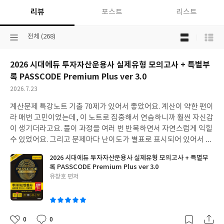
리뷰
포스트
리스트
목
선
전체 (268)
록
택
보
된
기
2026 시대에듀 투자자산운용사 실제유형 모의고사 + 특별부
분
선
류
록 PASSCODE Premium Plus ver 3.0
택
작
2026.7.23
성
계산문제 특강노트 기출 70제가 있어서 좋았어요. 계산이 약한 편이
일
라 매번 고민이었는데, 이 노트로 집중해서 연습하니까 훨씬 자신감
이 생기더라고요. 풀이 과정을 여러 번 반복하면서 자연스럽게 익힐
수 있었어요. 그리고 문제마다 난이도가 별표로 표시되어 있어서 좋
더라고요. 어떤 문제가 중요한지, 어떤 문제에 시간을 더 투자해야
2026 시대에듀 투자자산운용사 실제유형 모의고사 + 특별부
할지 가늠하기 쉬웠어요. 덕분에 효율적으로 공부 계획을 세울 수 있
록 PASSCODE Premium Plus ver 3.0
었고, 약한 부분은 더 집중해서 보완할 수 있었답니다. 모의고사가
글
유창호 편저
실제 시험이랑 유형이나 난이도가 비슷해서 실전 감각을 키우는 데
쓴
큰 도움이 됐어요. OMR 카드까지 제공해주니까 실제 시험처럼 연
이
습할 수 있어서 긴장감도 덜하고 좋더라고요.
0
0
좋
댓
작