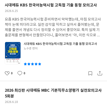
시대에듀 KBS 한국어능력시험 고득점 기출 동형 모의고사
작
2026.6.25
성
요즘 KBS 한국어능력시험 준비하면서 막막했는데, 마침 모의고사
일
책이 눈에 띄더라고요. 실전 감각을 익히고 싶어서 풀어봤는데, 문
제를 풀면서 개념도 다시 정리할 수 있어서 좋았어요. 특히 실제 기
출문제를 변형해서 만들었다더니, 풀어보면서 '아, 이런 식으로 문
제가 나오는구나' 하고 감을 잡을 수 있었어요. 신유형이나 고난도
시대에듀 KBS 한국어능력시험 고득점 기출 동형 모의고사
문제 표시도 되어 있어서 어떤 부분에 더 신경 써야 할지 알겠더라고
글
노수경 편저
요. 해설도 되게 자세해서 오답 정리할 때 도움이 많이 됐네요. 얇은
쓴
파이널 퀴즈 소책자도 유용하더라고요. 지하철 타고 다니면서 틈틈
이
이 어휘랑 어법 복습하기 좋았어요. 딱 필요한 것만 모아놔서 시험
직전에 다시 한번 훑어보기 괜찮을 것 같아요.
0
0
좋
댓
작
아
글
성
요
일
2026 최신판 시대에듀 MBC 기본직무소양평가 실전모의고사
5회분
작
2026.6.18
성