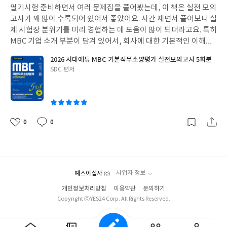
필기시험 준비하면서 여러 문제집을 풀어봤는데, 이 책은 실전 모의
일
고사가 꽤 많이 수록되어 있어서 좋았어요. 시간 재면서 풀어보니 실
제 시험장 분위기를 미리 경험하는 데 도움이 많이 되더라고요. 특히
MBC 기업 소개 부분이 담겨 있어서, 회사에 대한 기본적인 이해를
높이는 데도 유익했어요. 문제를 풀고 나서 해설을 보는데, 단순히
2026 시대에듀 MBC 기본직무소양평가 실전모의고사 5회분
정답만 알려주는 게 아니라 왜 정답이고 오답인지 상세하게 설명해
글
SDC 편저
줘서 이해하기 편했어요. 제가 어떤 부분에서 약한지 정확히 파악하
쓴
고 보충할 수 있었거든요. 오답노트 만들 때도 해설을 참고해서 정리
이
하니 훨씬 효율적이었어요. 온라인 모의고사도 제공되어서 실제 시
험처럼 컴퓨터로 풀어볼 수 있는 점이 괜찮았어요. 오프라인 모의고
사만으로는 부족할 수 있는 부분을 채워주는 느낌이랄까요. 여러 번
0
0
좋
댓
작
반복해서 풀어보면서 문제 풀이 속도를 높이고 실수도 줄일 수 있었
아
글
성
어요.
요
일
예스이십사 ㈜
사업자 정보
개인정보처리방침
이용약관
문의하기
Copyright ⓒYES24 Corp. All Rights Reserved.