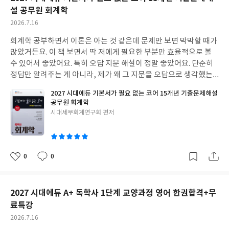
설 공무원 회계학
작
2026.7.16
성
회계학 공부하면서 이론은 아는 것 같은데 문제만 보면 막막할 때가
일
많았거든요. 이 책 보면서 딱 저에게 필요한 부분만 효율적으로 볼
수 있어서 좋았어요. 특히 오답 지문 해설이 정말 좋았어요. 단순히
정답만 알려주는 게 아니라, 제가 왜 그 지문을 오답으로 생각했는
지, 어떤 개념을 놓치고 있었는지 정확히 짚어줘서 실수를 줄이는
2027 시대에듀 기본서가 필요 없는 코어 15개년 기출문제해설
데 도움이 많이 됐습니다. 헷갈리는 개념들을 따로 정리해둔 부분도
공무원 회계학
문제 풀 때 함정에 빠지지 않도록 잡아주더라고요. 이론이랑 기출을
글
시대세무회계연구회 편저
한 번에 정리하고 싶을 때 보면 확실히 효과가 있을 거예요. 저는 이
쓴
책 덕분에 실전에서 문제 해결 능력을 많이 키울 수 있었던 것 같아
이
요.
0
0
좋
댓
작
아
글
성
요
일
2027 시대에듀 A+ 독학사 1단계 교양과정 영어 한권합격+무
료특강
작
2026.7.16
성