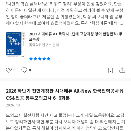
'나만의 학습 플래너'랑 '키워드 정리' 부분이 인상 깊었어요. 단순
일
히 이론만 나열된 게 아니라, 직접 계획하고 정리해 볼 수 있게 구성
된 점이 좋더라고요. 처음엔 좀 귀찮았는데, 막상 써보니까 뭘 공부
해야 할지 한눈에 보여서 효율적이었어요. 특히 '핵심이론'에서 '중
요'랑 '기출' 표시로 비중 있는 부분을 알려주는 게 도움이 많이 됐
2027 시대에듀 A+ 독학사 1단계 교양과정 영어 한권합격+무
어요. 방대한 내용을 다 외우기 막막했는데, 표시된 부분을 위주로
료특강
학습하니까 중요한 내용을 놓치지 않고 챙길 수 있었습니다. 덕분에
글
독학학위연구소 편저
시험 대비 시간을 단축할 수 있었어요. 마지막에 있는 최종모의고사
쓴
를 실전처럼 시간 재서 풀어본 게 정말 효과적이었어요. 실제로 시험
이
보는 것처럼 연습하니까 시험 당일에 긴장도 덜하고, 어떤 부분을
더 보완해야 할지 정확히 알 수 있었습니다.
0
0
좋
댓
작
아
글
성
요
일
2026 하반기 전면개정판 시대에듀 All-New 한국전력공사 N
CS&전공 봉투모의고사 6+6회분
작
2026.7.9
성
모의고사 실전처럼 시간 재고 풀었는데 그게 제일 도움됐어요. 오답
일
노트 정리하면서 약한 부분 다시 보니까 개념이 좀 더 확실해지는 기
분이었거든요. 특히 해설이 상세해서 왜 이게 정답이고 오답인지를