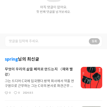
아직 댓글이 없어요.
첫 번째 댓글을 남겨보세요.
등록
spring
님의 최신글
무엇이 우리의 삶을 폐허로 만드는지 《재와 빨
강》
그는 드디어 C국에 입국했다.방역 회사에서 약품 연
구원으로 근무하는 그는 C국의 본사로 파견근무 발
령을 받고 떠난다. C국에 도착하자 검역관은 차례로
0
0
2024.8.5
좋
댓
작
체온을 측정했다. 검역이 까다로워진 것은 전염병이
아
글
성
확산되고 있기 때문이었다. 아직 경로가 밝혀지지 않
요
일
은 감염병은 병독력이 높지만 치사율은 높지 않다고