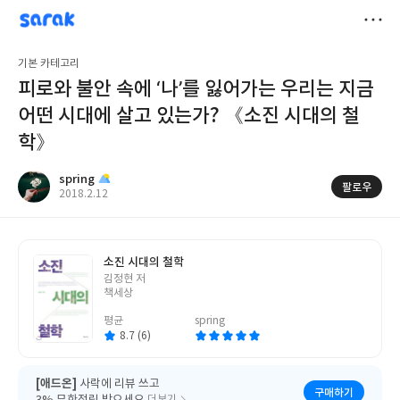
sarak
spring
저
기본 카테고리
장
피로와 불안 속에 ‘나’를 잃어가는 우리는 지금
어떤 시대에 살고 있는가? 《소진 시대의 철
학》
spring
팔로우
작
2018.2.12
성
일
소진 시대의 철학
글
김정현 저
쓴
책세상
이
평균
spring
8.7 (6)
[애드온]
사락에 리뷰 쓰고
구매하기
더보기