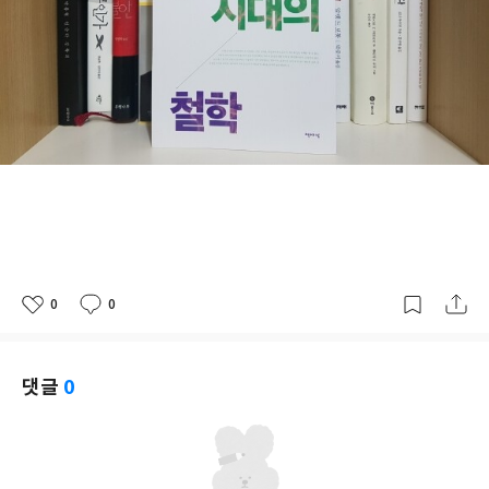
0
0
좋
댓
작
아
글
성
요
일
댓글
0