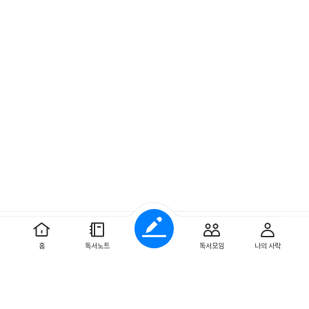
예스이십사 ㈜
사업자 정보
홈
독서노트
독서모임
나의 사락
개인정보처리방침
이용약관
문의하기
Copyright ⓒYES24 Corp. All Rights Reserved.