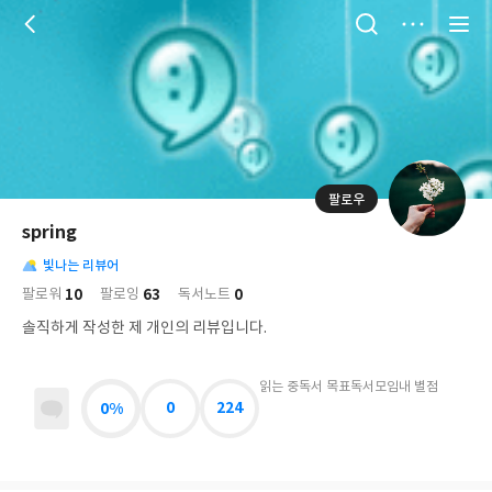
저
장
팔로우
나
의
spring
님
대
사
의
빛나는 리뷰어
표
락
사
사
배
10
63
0
팔로워
팔로잉
독서노트
진
경
락
솔직하게 작성한 제 개인의 리뷰입니다.
읽는 중
독서 목표
독서모임
내 별점
0%
0
224