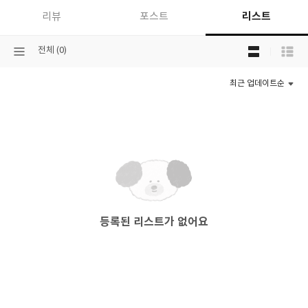
리스트
리뷰
포스트
목
선
전체 (0)
록
택
보
된
기
최근 업데이트순
분
선
류
택
등록된 리스트가 없어요