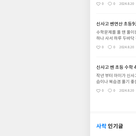
루에 반 바닥씩만 풀리
0
0
2024.8.20
좋
댓
작
아
글
성
요
일
신사고 쎈연산 초등9
수학문제를 풀 땐 풀
하나 사서 하루 두바닥
홀히 할 수는 없으니 
0
0
2024.8.20
좋
댓
작
아
글
성
요
일
신사고 쎈 초등 수학 4
작년 부터 아이가 신사
습이나 복습겸 풀기 좋
해하지 않는 정도의적당
0
0
2024.8.20
좋
댓
작
아
글
성
요
일
사락
인기글