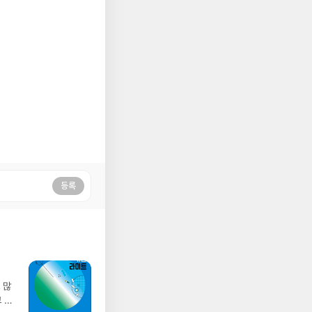
등록
 많
 하