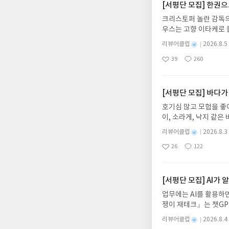
[서평단 모집] 한권
크리스토퍼 놀란 감독의
우스는 고향 이타케로 
다. 그리스 철학 전공
별
리뷰어클럽
2026.8.5
어내, 고전이 낯선 독자
명
작
39
260
의 대서사시가 가장 읽
좋
댓
작
성
아
글
성
혜원 역출판사이화북스 예스
일
요
일
자 : 2026.08.13
주소/연락처를 업데이트 
[서평단 모집] 바다가
먼저 작성한 리뷰를 올려
호기심 많고 모험을 좋
글의 댓글로 신청해주세
이, 소라게, 낙지 같
도서/상품 발송- 도서
데, 과연 바다에 무슨
니다.- 주소/연락처에
별
리뷰어클럽
2026.8.3
보세요!바다가 사라졌다
명
작
리뷰 작성- 도서/상품을
26
122
6.08.03 ~ 2026.
좋
댓
작
성
내 미작성, 불성실한 리
아
글
성
데이트 : 신청 전 상품
일
럽은 개인의 감상이 포
요
일
기대평 댓글을 작성해주
해주세요!- '사락' 개
[서평단 모집] AI가
개설하지 않으셔도 됩니
업무에는 AI를 활용하면
처 (클릭 시 수정 가
쟁이 재테크』는 챗GP
될 수 있습니다(재발송 
다. 재무 진단부터 주식
스트가 아닌 '리뷰'로 
별
리뷰어클럽
2026.8.4
차 재무 전문가의 맞춤
명
작