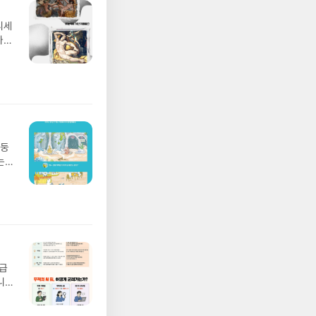
디세
나간
풀
 모험
/육
발표일
실
요!
 이
망둥
 ▶
는
발송됩
져
 ▶
02
기간
 업
어클
 :
 확인
도로
연락
월급
누락
니
(포
20년
정에
문을