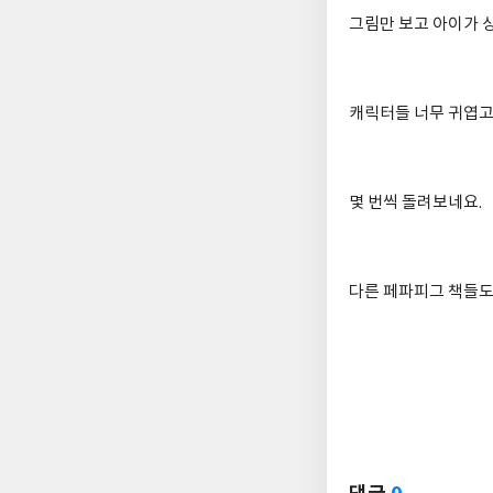
그림만 보고 아이가 
캐릭터들 너무 귀엽고
몇 번씩 돌려보네요.
다른 페파피그 책들도