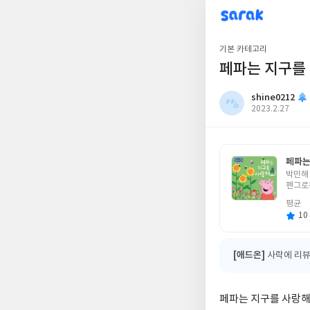
sarak
shine0212
기본 카테고리
페파는 지구를
shine0212
작
2023.2.27
성
일
페파는
글
박민해
쓴
펜그로
이
평균
10 
[애드온]
사락에 리뷰
페파는 지구를 사랑해