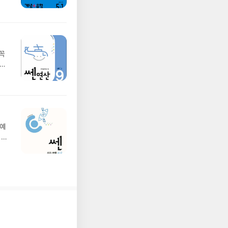
꼭
 소
 예
지루